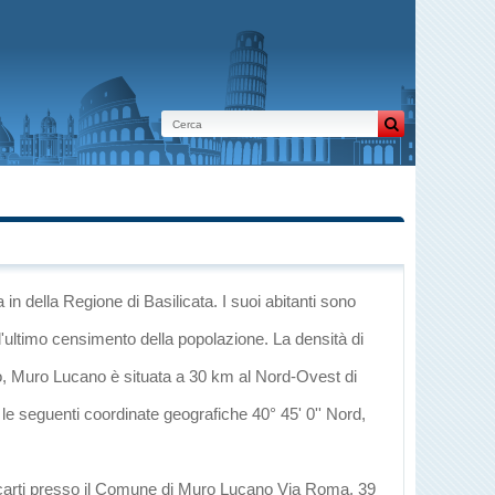
a
in
della Regione di Basilicata
. I suoi abitanti sono
l'ultimo censimento della popolazione. La densità di
o
, Muro Lucano è situata a 30 km al Nord-Ovest di
 le seguenti coordinate geografiche 40° 45' 0'' Nord,
recarti presso il Comune di Muro Lucano Via Roma, 39