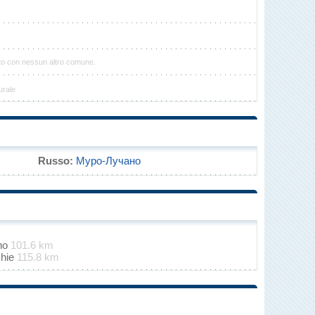
to con nessun altro comune.
urale
Russo:
Муро-Лучано
ino
101.6 km
chie
115.8 km