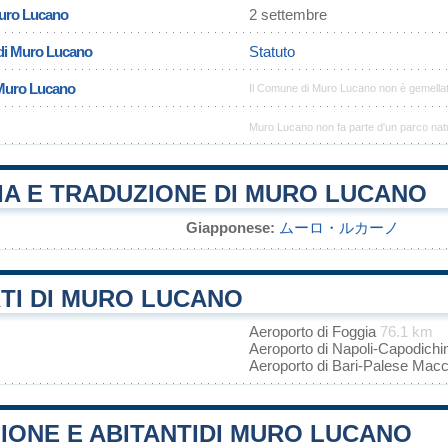
Muro Lucano
2 settembre
di Muro Lucano
Statuto
 Muro Lucano
Il Comune di Muro Lucano non è gemella
Muro Lucano non fa parte d'un parco nat
IA E TRADUZIONE DI MURO LUCANO
Giapponese:
ムーロ・ルカーノ
TI DI MURO LUCANO
Aeroporto di Foggia
76.1 km
Aeroporto di Napoli-Capodich
Aeroporto di Bari-Palese Mac
IONE E ABITANTIDI MURO LUCANO