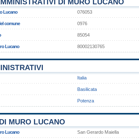
MMINISTRATIVI DI MURO LUCANO
o Lucano
076053
 del comune
0976
o
85054
uro Lucano
80002130765
INISTRATIVI
Italia
Basilicata
Potenza
DI MURO LUCANO
uro Lucano
San Gerardo Maiella