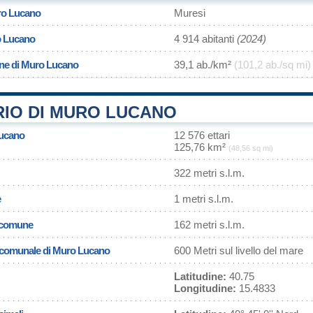
ro Lucano
Muresi
o Lucano
4 914 abitanti
(2024)
one di Muro Lucano
39,1 ab./km²
(101,2 ab./sq mi)
RIO DI MURO LUCANO
Lucano
12 576 ettari
125,76 km²
(48,56 sq mi)
322 metri s.l.m.
e
1 metri s.l.m.
l comune
162 metri s.l.m.
sa comunale di Muro Lucano
600 Metri sul livello del mare
Latitudine:
40.75
Longitudine:
15.4833