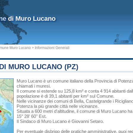
ne
di Muro Lucano
mune Muro Lucano
> Informazioni Generali
DI MURO LUCANO (PZ)
Muro Lucano
è un comune italiano
della Provincia di Potenz
chiamati i muresi.
Il comune si estende su 125,8 km² e conta 4 914 abitanti dal
popolazione è di 39,1 abitanti per km² sul Comune.
Nelle vicinanze dei comuni di
Bella
,
Castelgrande
i
Riciglian
Potenza
la più grande città nelle vicinanze.
Situata a 600 metri d'altitudine, il comune di Muro Lucano ha
15° 28' 60'' Est.
Il Sindaco di Muro Lucano è Giovanni Setaro.
Per eventuale disbrigo delle pratiche amministrative, puoi 