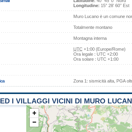
simali
Latitudine:
40° 45' 0'' Nord
Longitudine:
15° 28' 60'' Est
Muro Lucano è un comune non 
Totalmente montano
Montagna interna
UTC
+1:00 (Europe/Rome)
Ora legale : UTC +2:00
Ora solare : UTC +1:00
ica
Zona 1: sismicità alta, PGA olt
 ED I VILLAGGI VICINI DI MURO LUCA
+
−