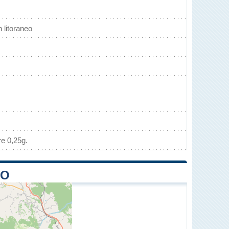
litoraneo
re 0,25g.
NO