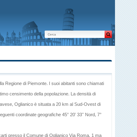
lla Regione di Piemonte
. I suoi abitanti sono chiamati
ltimo censimento della popolazione. La densità di
navese
, Oglianico è situata a 20 km al Sud-Ovest di
 seguenti coordinate geografiche 45° 20' 33'' Nord, 7°
ecarti presso il Comune di Oglianico Via Roma, 1 ma