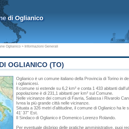
ne
di Oglianico
ne Oglianico
> Informazioni Generali
I OGLIANICO (TO)
Oglianico
è un comune italiano
della Provincia di Torino
in
de
i oglianicesi.
Il comune si estende su 6,2 km² e conta 1 433 abitanti dall'u
popolazione è di 231,1 abitanti per km² sul Comune.
Nelle vicinanze dei comuni di
Favria
,
Salassa
i
Rivarolo Ca
Ivrea
la più grande città nelle vicinanze.
Situata a 326 metri d'altitudine, il comune di Oglianico ha le
41' 37'' Est.
Il Sindaco di Oglianico è Domenico Lorenzo Rolando.
Per eventuale disbrigo delle pratiche amministrative, puoi r