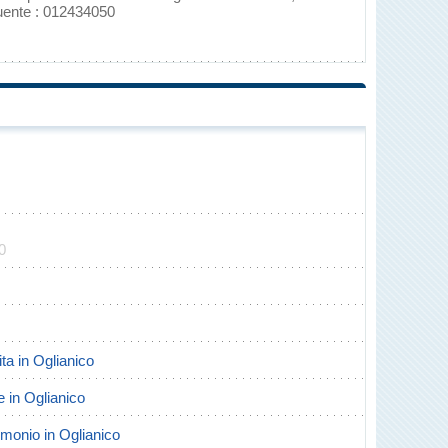
guente : 012434050
0
ita in Oglianico
te in Oglianico
rimonio in Oglianico