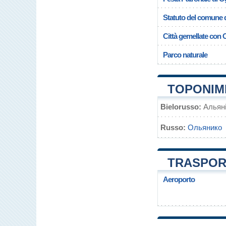
Statuto del comune d
Città gemellate con 
Parco naturale
TOPONIMI
Bielorusso:
Альян
Russo:
Ольянико
TRASPORT
Aeroporto