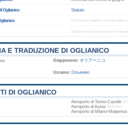
i Oglianico
Statuto
Oglianico
Il Comune di Oglianico non è gemellato 
Oglianico non fa parte d'un parco natural
A E TRADUZIONE DI OGLIANICO
Giapponese:
オリアーニコ
іка
Ucraino:
Ольяніко
I DI OGLIANICO
Aeroporto di Torino-Caselle
16
Aeroporto di Aosta
50.8 km
Aeroporto di Milano-Malpensa