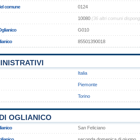
 del comune
0124
10080
(36 altri comuni dispon
Oglianico
G010
lianico
85501390018
INISTRATIVI
Italia
Piemonte
Torino
DI OGLIANICO
lianico
San Feliciano
glianico
seconda domenica di giugno