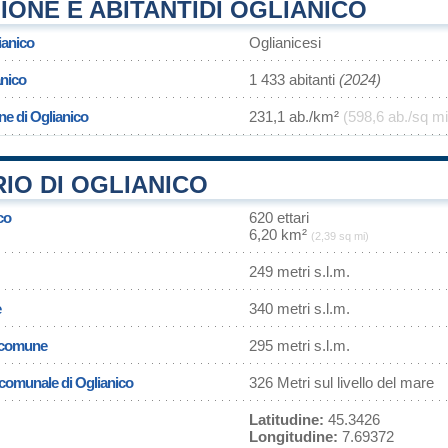
ONE E ABITANTIDI OGLIANICO
ianico
Oglianicesi
anico
1 433 abitanti
(2024)
ne di Oglianico
231,1 ab./km²
(598,6 ab./sq mi
IO DI OGLIANICO
co
620 ettari
6,20 km²
(2,39 sq mi)
249 metri s.l.m.
e
340 metri s.l.m.
l comune
295 metri s.l.m.
a comunale di Oglianico
326 Metri sul livello del mare
Latitudine:
45.3426
Longitudine:
7.69372