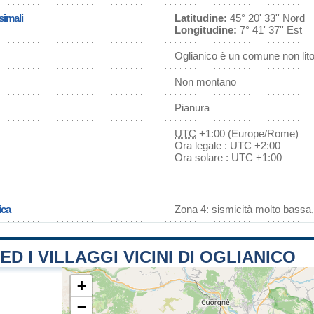
simali
Latitudine:
45° 20' 33'' Nord
Longitudine:
7° 41' 37'' Est
Oglianico è un comune non lit
Non montano
Pianura
UTC
+1:00 (Europe/Rome)
Ora legale : UTC +2:00
Ora solare : UTC +1:00
ica
Zona 4: sismicità molto bassa,
ED I VILLAGGI VICINI DI OGLIANICO
+
−