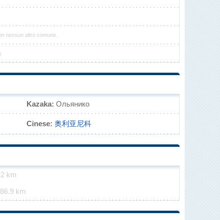
con nessun altro comune.
e
Kazaka:
Ольянико
Cinese:
奥利亚尼科
.2 km
86.9 km