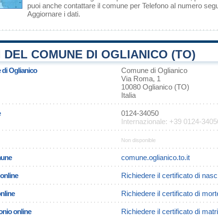
puoi anche contattare il comune per Telefono al numero se
Aggiornare i dati
.
 DEL COMUNE DI OGLIANICO (TO)
 di Oglianico
Comune di Oglianico
Via Roma, 1
10080 Oglianico (TO)
Italia
e
0124-34050
Internazionale: +39 0124-3405
Non disponible
omune
comune.oglianico.to.it
 online
Richiedere il certificato di nasc
online
Richiedere il certificato di mor
onio online
Richiedere il certificato di mat