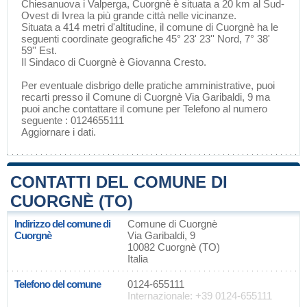
Chiesanuova
i
Valperga
, Cuorgnè è situata a 20 km al Sud-
Ovest di
Ivrea
la più grande città nelle vicinanze.
Situata a 414 metri d'altitudine, il comune di Cuorgnè ha le
seguenti coordinate geografiche 45° 23' 23'' Nord, 7° 38'
59'' Est.
Il Sindaco di Cuorgnè è Giovanna Cresto.
Per eventuale disbrigo delle pratiche amministrative, puoi
recarti presso il Comune di Cuorgnè Via Garibaldi, 9 ma
puoi anche contattare il comune per Telefono al numero
seguente : 0124655111
Aggiornare i dati
.
CONTATTI DEL COMUNE DI
CUORGNÈ (TO)
Indirizzo del comune di
Comune di Cuorgnè
Cuorgnè
Via Garibaldi, 9
10082 Cuorgnè (TO)
Italia
Telefono del comune
0124-655111
Internazionale: +39 0124-655111