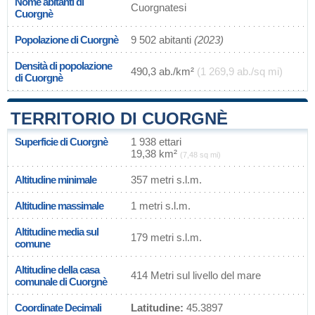
Nome abitanti di
Cuorgnatesi
Cuorgnè
Popolazione di Cuorgnè
9 502 abitanti
(2023)
Densità di popolazione
490,3 ab./km²
(1 269,9 ab./sq mi)
di Cuorgnè
TERRITORIO DI CUORGNÈ
Superficie di Cuorgnè
1 938 ettari
19,38 km²
(7,48 sq mi)
Altitudine minimale
357 metri s.l.m.
Altitudine massimale
1 metri s.l.m.
Altitudine media sul
179 metri s.l.m.
comune
Altitudine della casa
414 Metri sul livello del mare
comunale di Cuorgnè
Coordinate Decimali
Latitudine:
45.3897