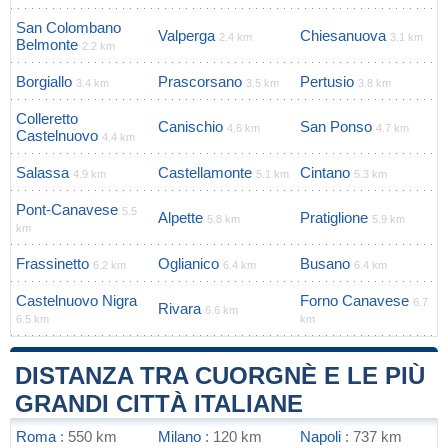
San Colombano
Valperga
Chiesanuova
2.4 km
3.1 km
Belmonte
2.2 km
Borgiallo
Prascorsano
Pertusio
3.4 km
3.5 km
3.8 km
Colleretto
Canischio
San Ponso
4.6 km
4.7 km
Castelnuovo
4.4 km
Salassa
Castellamonte
Cintano
4.9 km
5.1 km
5.3 km
Pont-Canavese
5.5
Alpette
Pratiglione
5.8 km
5.9 km
km
Frassinetto
Oglianico
Busano
6.2 km
6.4 km
6.4 km
Castelnuovo Nigra
Forno Canavese
6.7
Rivara
6.6 km
6.5 km
km
DISTANZA TRA CUORGNÈ E LE PIÙ
GRANDI CITTÀ ITALIANE
Roma
: 550 km
Milano
: 120 km
Napoli
: 737 km