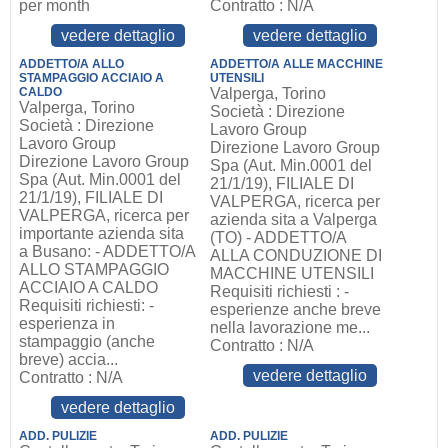
per month
Contratto : N/A
vedere dettaglio
vedere dettaglio
ADDETTO/A ALLO
ADDETTO/A ALLE MACCHINE
STAMPAGGIO ACCIAIO A
UTENSILI
CALDO
Valperga, Torino
Valperga, Torino
Società : Direzione
Società : Direzione
Lavoro Group
Lavoro Group
Direzione Lavoro Group
Direzione Lavoro Group
Spa (Aut. Min.0001 del
Spa (Aut. Min.0001 del
21/1/19), FILIALE DI
21/1/19), FILIALE DI
VALPERGA, ricerca per
VALPERGA, ricerca per
azienda sita a Valperga
importante azienda sita
(TO) - ADDETTO/A
a Busano: - ADDETTO/A
ALLA CONDUZIONE DI
ALLO STAMPAGGIO
MACCHINE UTENSILI
ACCIAIO A CALDO
Requisiti richiesti : -
Requisiti richiesti: -
esperienze anche breve
esperienza in
nella lavorazione me...
stampaggio (anche
Contratto : N/A
breve) accia...
vedere dettaglio
Contratto : N/A
vedere dettaglio
ADD. PULIZIE
ADD. PULIZIE