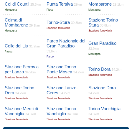
Col di Courtil
Punta Tersiva
Mombarone
25.6km
29km
29.1km
Montagna
Picco
Montagna
Colma di
Stazione Torino
Torino-Stura
30.8km
Mombarone
Stura
29.1km
30.8km
Stazione ferroviaria
Montagna
Stazione ferroviaria
Parco Nazionale del
Gran Paradiso
Colle del Lis
Gran Paradiso
31.9km
33.9km
33.6km
Passa
Montagna
Parco
Stazione Ferrovia
Stazione Torino
Torino Dora
34.2km
per Lanzo
Ponte Mosca
34.2km
34.2km
Stazione ferroviaria
Stazione ferroviaria
Stazione ferroviaria
Stazione Torino
Stazione Lanzo-
Stazione Dora
Dora
Ceres
34.2km
34.2km
34.2km
Stazione ferroviaria
Stazione ferroviaria
Stazione ferroviaria
Stazione Merci di
Stazione Torino
Torino Vanchiglia
Vanchiglia
Vanchiglia
34.3km
34.3km
34.3km
Stazione ferroviaria
Stazione ferroviaria
Stazione ferroviaria