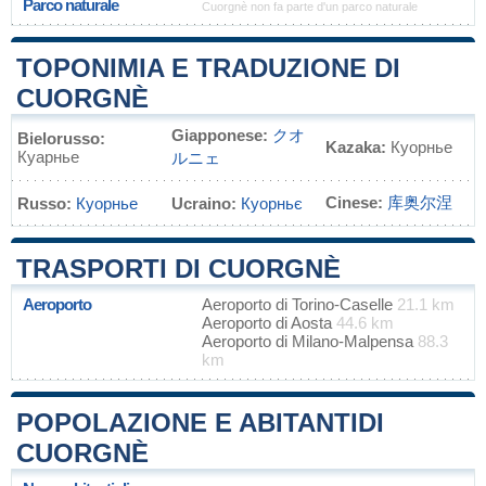
Parco naturale
Cuorgnè non fa parte d'un parco naturale
TOPONIMIA E TRADUZIONE DI
CUORGNÈ
Giapponese:
クオ
Bielorusso:
Kazaka:
Куорнье
Куарнье
ルニェ
Cinese:
库奥尔涅
Russo:
Куорнье
Ucraino:
Куорньє
TRASPORTI DI CUORGNÈ
Aeroporto
Aeroporto di Torino-Caselle
21.1 km
Aeroporto di Aosta
44.6 km
Aeroporto di Milano-Malpensa
88.3
km
POPOLAZIONE E ABITANTIDI
CUORGNÈ