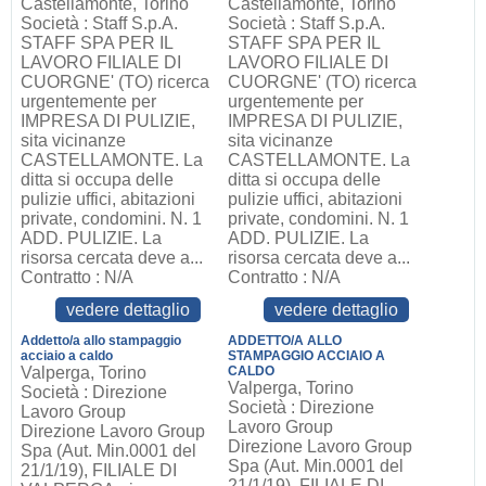
Castellamonte, Torino
Castellamonte, Torino
Società : Staff S.p.A.
Società : Staff S.p.A.
STAFF SPA PER IL
STAFF SPA PER IL
LAVORO FILIALE DI
LAVORO FILIALE DI
CUORGNE' (TO) ricerca
CUORGNE' (TO) ricerca
urgentemente per
urgentemente per
IMPRESA DI PULIZIE,
IMPRESA DI PULIZIE,
sita vicinanze
sita vicinanze
CASTELLAMONTE. La
CASTELLAMONTE. La
ditta si occupa delle
ditta si occupa delle
pulizie uffici, abitazioni
pulizie uffici, abitazioni
private, condomini. N. 1
private, condomini. N. 1
ADD. PULIZIE. La
ADD. PULIZIE. La
risorsa cercata deve a...
risorsa cercata deve a...
Contratto : N/A
Contratto : N/A
vedere dettaglio
vedere dettaglio
Addetto/a allo stampaggio
ADDETTO/A ALLO
acciaio a caldo
STAMPAGGIO ACCIAIO A
Valperga, Torino
CALDO
Valperga, Torino
Società : Direzione
Società : Direzione
Lavoro Group
Lavoro Group
Direzione Lavoro Group
Direzione Lavoro Group
Spa (Aut. Min.0001 del
Spa (Aut. Min.0001 del
21/1/19), FILIALE DI
21/1/19), FILIALE DI