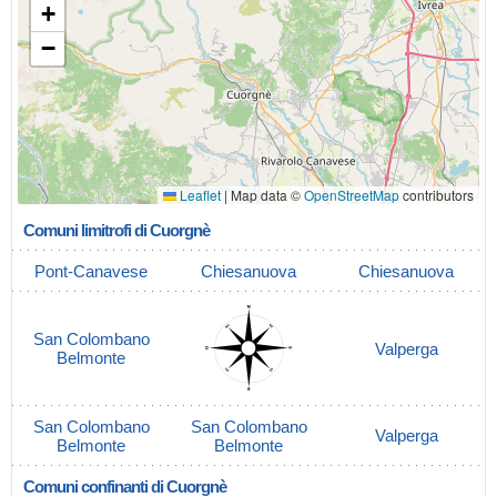
+
−
Leaflet
|
Map data ©
OpenStreetMap
contributors
Comuni limitrofi di Cuorgnè
Pont-Canavese
Chiesanuova
Chiesanuova
San Colombano
Valperga
Belmonte
San Colombano
San Colombano
Valperga
Belmonte
Belmonte
Comuni confinanti di Cuorgnè