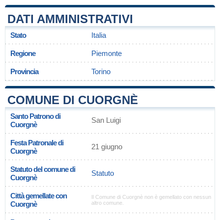
DATI AMMINISTRATIVI
Stato
Italia
Regione
Piemonte
Provincia
Torino
COMUNE DI CUORGNÈ
Santo Patrono di
San Luigi
Cuorgnè
Festa Patronale di
21 giugno
Cuorgnè
Statuto del comune di
Statuto
Cuorgnè
Città gemellate con
Il Comune di Cuorgnè non è gemellato con nessun
Cuorgnè
altro comune.