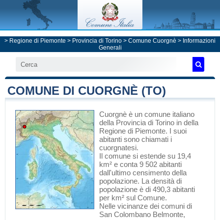
>
Regione di Piemonte
>
Provincia di Torino
>
Comune Cuorgnè
> Informazioni
Generali
COMUNE DI CUORGNÈ (TO)
Cuorgnè
è un comune italiano
della Provincia di Torino
in
della
Regione di Piemonte
. I suoi
abitanti sono chiamati i
cuorgnatesi.
Il comune si estende su 19,4
km² e conta 9 502 abitanti
dall'ultimo censimento della
popolazione. La densità di
popolazione è di 490,3 abitanti
per km² sul Comune.
Nelle vicinanze dei comuni di
San Colombano Belmonte
,