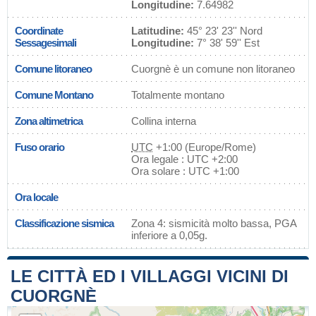
Longitudine:
7.64982
Coordinate
Latitudine:
45° 23' 23'' Nord
Sessagesimali
Longitudine:
7° 38' 59'' Est
Comune litoraneo
Cuorgnè è un comune non litoraneo
Comune Montano
Totalmente montano
Zona altimetrica
Collina interna
Fuso orario
UTC
+1:00 (Europe/Rome)
Ora legale : UTC +2:00
Ora solare : UTC +1:00
Ora locale
Classificazione sismica
Zona 4: sismicità molto bassa, PGA
inferiore a 0,05g.
LE CITTÀ ED I VILLAGGI VICINI DI
CUORGNÈ