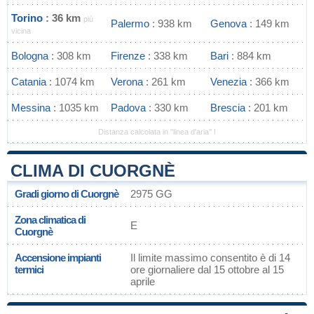
Torino
: 36 km
più
Palermo
: 938 km
Genova
: 149 km
vicina
Bologna
: 308 km
Firenze
: 338 km
Bari
: 884 km
Catania
: 1074 km
Verona
: 261 km
Venezia
: 366 km
Messina
: 1035 km
Padova
: 330 km
Brescia
: 201 km
Distanza calcolata in "linea d'aria" !
CLIMA DI CUORGNÈ
Gradi giorno di Cuorgnè
2975 GG
Zona climatica di
E
Cuorgnè
Accensione impianti
Il limite massimo consentito è di 14
termici
ore giornaliere dal 15 ottobre al 15
aprile