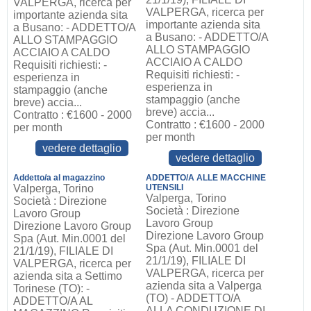
VALPERGA, ricerca per
VALPERGA, ricerca per
importante azienda sita
importante azienda sita
a Busano: - ADDETTO/A
a Busano: - ADDETTO/A
ALLO STAMPAGGIO
ALLO STAMPAGGIO
ACCIAIO A CALDO
ACCIAIO A CALDO
Requisiti richiesti: -
Requisiti richiesti: -
esperienza in
esperienza in
stampaggio (anche
stampaggio (anche
breve) accia...
breve) accia...
Contratto : €1600 - 2000
Contratto : €1600 - 2000
per month
per month
vedere dettaglio
vedere dettaglio
Addetto/a al magazzino
ADDETTO/A ALLE MACCHINE
Valperga, Torino
UTENSILI
Valperga, Torino
Società : Direzione
Società : Direzione
Lavoro Group
Lavoro Group
Direzione Lavoro Group
Direzione Lavoro Group
Spa (Aut. Min.0001 del
Spa (Aut. Min.0001 del
21/1/19), FILIALE DI
21/1/19), FILIALE DI
VALPERGA, ricerca per
VALPERGA, ricerca per
azienda sita a Settimo
azienda sita a Valperga
Torinese (TO): -
(TO) - ADDETTO/A
ADDETTO/A AL
ALLA CONDUZIONE DI