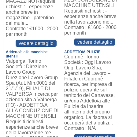
MAGAZZINO Requisiti
MACCHINE UTENSILI
richiesti : - esperienze
Requisiti richiesti : -
anche breve in
esperienze anche breve
magazzino - patentino
nella lavorazione me...
del mule...
Contratto : €1600 - 2000
Contratto : €1600 - 2000
per month
per month
vedere dettaglio
vedere dettaglio
Addetto/a alle macchine
ADDETTO/A PULIZIE
utensili
Cuorgnè, Torino
Valperga, Torino
Società : Oggi Lavoro
Società : Direzione
Oggi Lavoro Spa,
Lavoro Group
Agenzia del Lavoro –
Direzione Lavoro Group
Filiale di Cuorgnè
Spa (Aut. Min.0001 del
ricerca, per impresa di
21/1/19), FILIALE DI
pulizie operante sul
VALPERGA, ricerca per
territorio del Canavese,
azienda sita a Valperga
un/una Addetto/a alle
(TO) - ADDETTO/A
Pulizie da inserire
ALLA CONDUZIONE DI
all'interno del proprio
MACCHINE UTENSILI
organico. La risorsa si
Requisiti richiesti : -
occuperà della pulizi...
esperienze anche breve
Contratto : N/A
nella lavorazione me...