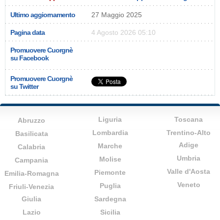
Ultimo aggiornamento
27 Maggio 2025
Pagina data
4 Agosto 2026 05:10
Promuovere Cuorgnè
su Facebook
Promuovere Cuorgnè
su Twitter
Liguria
Toscana
Abruzzo
Lombardia
Trentino-Alto
Basilicata
Adige
Marche
Calabria
Umbria
Molise
Campania
Valle d'Aosta
Piemonte
Emilia-Romagna
Veneto
Puglia
Friuli-Venezia
Giulia
Sardegna
Lazio
Sicilia