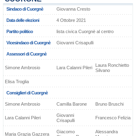
Sindaco di Cuorgnè
Giovanna Cresto
Data delle elezioni
4 Ottobre 2021
Partito politico
lista civica Cuorgnè al centro
Vicesindaco di Cuorgnè
Giovanni Crisapulli
Assessori di Cuorgnè
Laura Ronchietto
Simone Ambrosio
Lara Calanni Pileri
Silvano
Elisa Troglia
Consiglieri di Cuorgnè
Simone Ambrosio
Camilla Barone
Bruno Bruschi
Giovanni
Lara Calanni Pileri
Francesco Felizia
Crisapulli
Giacomo
Alessandra
Maria Grazia Gazzera