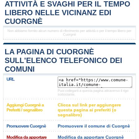
ATTIVITÀ E SVAGHI PER IL TEMPO
LIBERO NELLE VICINANZ EDI
CUORGNÈ
Non abbiamo fornito alcun numero di riferimento per attività o per il tempo libero per
Cuorgnè
LA PAGINA DI CUORGNÈ
SULL'ELENCO TELEFONICO DEI
COMUNI
URL
Puoi collegarti a questa pagina attraverso il rigo
sottostante.
Aggiungi Cuorgnè a
Clicca sul link per aggiungere
Preferiti / segnalibro
questa pagina ai preferiti (o
segnalibro)
Promuovere Cuorgnè
Promuovere il comune di Cuorgnè
Modifica da apportare
Modifica da apportare Cuorgnè