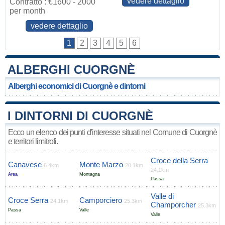
vedere dettaglio
Contratto : €1600 - 2000
per month
vedere dettaglio
1
2
3
4
5
6
ALBERGHI CUORGNÈ
Alberghi economici di Cuorgnè e dintorni
I DINTORNI DI CUORGNÈ
Ecco un elenco dei punti d'interesse situati nel Comune di Cuorgnè
e territori limitrofi.
Croce della Serra
Canavese
Monte Marzo
6.4km
20.1km
24.1km
Area
Montagna
Passa
Valle di
Croce Serra
Camporciero
24.1km
25.3km
Champorcher
25.3km
Passa
Valle
Valle