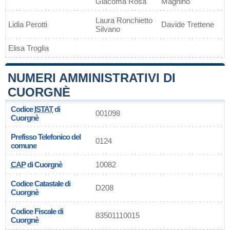
Giacoma Rosa
Magnino
Laura Ronchietto
Lidia Perotti
Davide Trettene
Silvano
Elisa Troglia
NUMERI AMMINISTRATIVI DI
CUORGNÈ
Codice
ISTAT
di
001098
Cuorgnè
Prefisso Telefonico del
0124
comune
CAP
di Cuorgnè
10082
Codice Catastale di
D208
Cuorgnè
Codice Fiscale di
83501110015
Cuorgnè