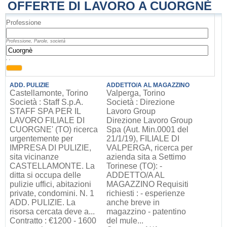
OFFERTE DI LAVORO A CUORGNÈ
Professione
Professione, Parole, società
, ,
ADD. PULIZIE
ADDETTO/A AL MAGAZZINO
Castellamonte, Torino
Valperga, Torino
Società : Staff S.p.A.
Società : Direzione
STAFF SPA PER IL
Lavoro Group
LAVORO FILIALE DI
Direzione Lavoro Group
CUORGNE' (TO) ricerca
Spa (Aut. Min.0001 del
urgentemente per
21/1/19), FILIALE DI
IMPRESA DI PULIZIE,
VALPERGA, ricerca per
sita vicinanze
azienda sita a Settimo
CASTELLAMONTE. La
Torinese (TO): -
ditta si occupa delle
ADDETTO/A AL
pulizie uffici, abitazioni
MAGAZZINO Requisiti
private, condomini. N. 1
richiesti : - esperienze
ADD. PULIZIE. La
anche breve in
risorsa cercata deve a...
magazzino - patentino
Contratto : €1200 - 1600
del mule...