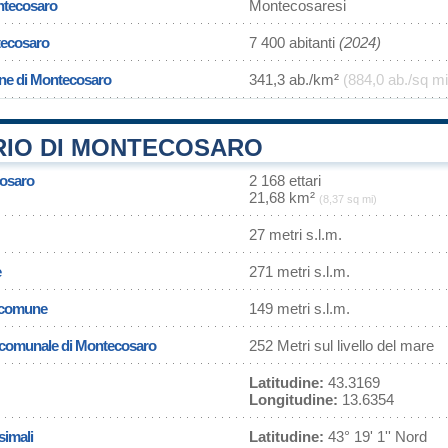
ntecosaro
Montecosaresi
tecosaro
7 400 abitanti
(2024)
one di Montecosaro
341,3 ab./km²
(884,0 ab./sq mi
RIO DI MONTECOSARO
cosaro
2 168 ettari
21,68 km²
(8,37 sq mi)
27 metri s.l.m.
e
271 metri s.l.m.
l comune
149 metri s.l.m.
a comunale di Montecosaro
252 Metri sul livello del mare
Latitudine:
43.3169
Longitudine:
13.6354
simali
Latitudine:
43° 19' 1'' Nord