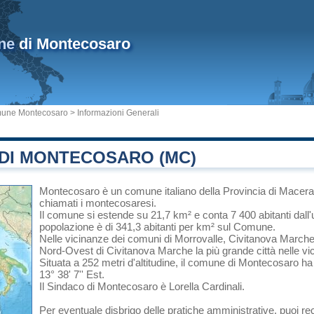
ne
di Montecosaro
une Montecosaro
> Informazioni Generali
DI MONTECOSARO (MC)
Montecosaro
è un comune italiano
della Provincia di Macera
chiamati i montecosaresi.
Il comune si estende su 21,7 km² e conta 7 400 abitanti dall'
popolazione è di 341,3 abitanti per km² sul Comune.
Nelle vicinanze dei comuni di
Morrovalle
,
Civitanova March
Nord-Ovest di
Civitanova Marche
la più grande città nelle vi
Situata a 252 metri d'altitudine, il comune di Montecosaro ha
13° 38' 7'' Est.
Il Sindaco di Montecosaro è Lorella Cardinali.
Per eventuale disbrigo delle pratiche amministrative, puoi r