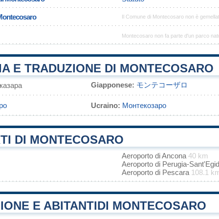
 Montecosaro
Il Comune di Montecosaro non è gemella
Montecosaro non fa parte d'un parco nat
IA E TRADUZIONE DI MONTECOSARO
Giapponese:
モンテコーザロ
казара
ро
Ucraino:
Монтекозаро
TI DI MONTECOSARO
Aeroporto di Ancona
40 km
Aeroporto di Perugia-Sant'Egi
Aeroporto di Pescara
108.1 k
IONE E ABITANTIDI MONTECOSARO