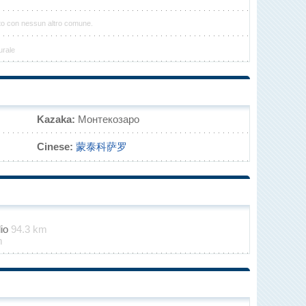
to con nessun altro comune.
urale
Kazaka:
Монтекозаро
Cinese:
蒙泰科萨罗
dio
94.3 km
m