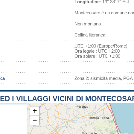
Longitudine:
13° 38' 7'' Est
Montecosaro è un comune non 
Non montano
Collina litoranea
UTC
+1:00 (Europe/Rome)
Ora legale : UTC +2:00
Ora solare : UTC +1:00
ica
Zona 2: sismicità media, PGA f
 ED I VILLAGGI VICINI DI MONTECOS
+
−