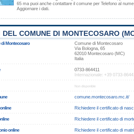
65 ma puoi anche contattare il comune per Telefono al num
Aggiornare i dati
.
I DEL COMUNE DI MONTECOSARO (MC
e di Montecosaro
Comune di Montecosaro
Via Bologna, 65
62010 Montecosaro (MC)
Italia
e
0733-864411
Internazionale: +39 0733-8644
Non disponible
omune
comune.montecosaro.mc.it/
 online
Richiedere il certificato di na
online
Richiedere il certificato di mo
onio online
Richiedere il certificato di ma