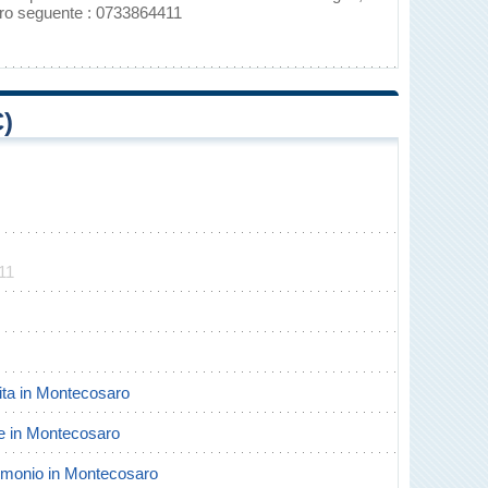
ero seguente : 0733864411
)
11
scita in Montecosaro
rte in Montecosaro
trimonio in Montecosaro