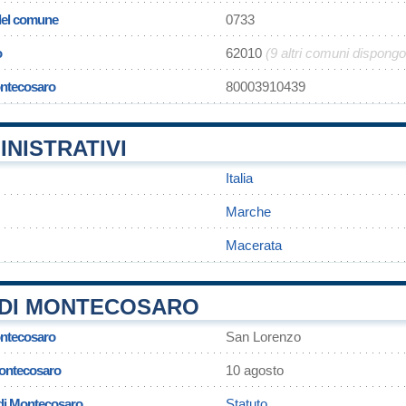
 del comune
0733
o
62010
(9 altri comuni dispong
ontecosaro
80003910439
INISTRATIVI
Italia
Marche
Macerata
DI MONTECOSARO
ontecosaro
San Lorenzo
Montecosaro
10 agosto
di Montecosaro
Statuto