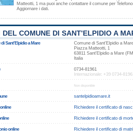
Matteotti, 1 ma puoi anche contattare il comune per Telefo
Aggiornare i dati
.
 DEL COMUNE DI SANT'ELPIDIO A MA
 di Sant'Elpidio a Mare
Comune di Sant'Elpidio a Mar
Piazza Matteotti, 1
63811 Sant'Elpidio a Mare (FM
Italia
e
0734-81961
Internazionale: +39 0734-8196
Non disponible
omune
santelpidioamare.it
 online
Richiedere il certificato di nas
online
Richiedere il certificato di mor
onio online
Richiedere il certificato di mat