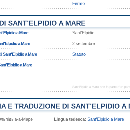
Fermo
I SANT'ELPIDIO A MARE
t'Elpidio a Mare
Sant'Elpidio
ant'Elpidio a Mare
2 settembre
i Sant'Elpidio a Mare
Statuto
Sant'Elpidio a Mare
Sant'Elpidio a Mare non fa parte d'un par
A E TRADUZIONE DI SANT'ELPIDIO A
Эльпідыа-а-Марэ
Lingua tedesca:
Sant’Elpidio a Mare