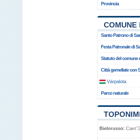
Provincia
COMUNE D
Santo Patrono di San
Festa Patronale di S
Statuto del comune d
Città gemellate con 
Várpalota
Parco naturale
TOPONIMI
Bielorusso:
Сант'