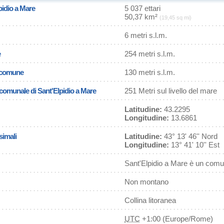
pidio a Mare
5 037 ettari
50,37 km²
(19,45 sq mi)
6 metri s.l.m.
e
254 metri s.l.m.
l comune
130 metri s.l.m.
a comunale di Sant'Elpidio a Mare
251 Metri sul livello del mare
Latitudine:
43.2295
Longitudine:
13.6861
simali
Latitudine:
43° 13' 46'' Nord
Longitudine:
13° 41' 10'' Est
Sant'Elpidio a Mare è un comu
Non montano
Collina litoranea
UTC
+1:00 (Europe/Rome)