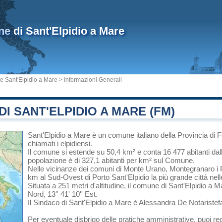
ne
di Sant'Elpidio a Mare
 Sant'Elpidio a Mare
> Informazioni Generali
I SANT'ELPIDIO A MARE (FM)
Sant'Elpidio a Mare
è un comune italiano
della Provincia di
chiamati i elpidiensi.
Il comune si estende su 50,4 km² e conta 16 477 abitanti dal
popolazione è di 327,1 abitanti per km² sul Comune.
Nelle vicinanze dei comuni di
Monte Urano
,
Montegranaro
i
km al Sud-Ovest di
Porto Sant'Elpidio
la più grande città nel
Situata a 251 metri d'altitudine, il comune di Sant'Elpidio a 
Nord, 13° 41' 10'' Est.
Il Sindaco di Sant'Elpidio a Mare è Alessandra De Notaristefa
Per eventuale disbrigo delle pratiche amministrative, puoi r