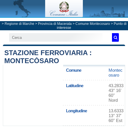
>
Regione di Marche
>
Provincia di Macerata
>
Comune Montecosaro
> Punto di
interesse
STAZIONE FERROVIARIA :
MONTECÒSARO
Comune
Montec
osaro
Latitudine
43.2833
43° 16'
60''
Nord
Longitudine
13.6333
13° 37'
60'' Est