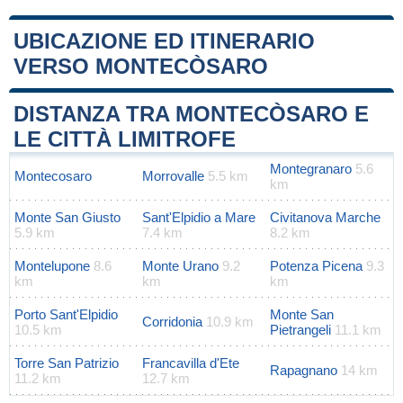
UBICAZIONE ED ITINERARIO
VERSO MONTECÒSARO
Leaflet
|
Map data ©
OpenStreetMap
contributors
+
DISTANZA TRA MONTECÒSARO E
−
LE CITTÀ LIMITROFE
Montegranaro
5.6
Montecosaro
Morrovalle
5.5 km
km
Monte San Giusto
Sant'Elpidio a Mare
Civitanova Marche
5.9 km
7.4 km
8.2 km
Montelupone
8.6
Monte Urano
9.2
Potenza Picena
9.3
km
km
km
Porto Sant'Elpidio
Monte San
Corridonia
10.9 km
10.5 km
Pietrangeli
11.1 km
Torre San Patrizio
Francavilla d'Ete
Rapagnano
14 km
11.2 km
12.7 km