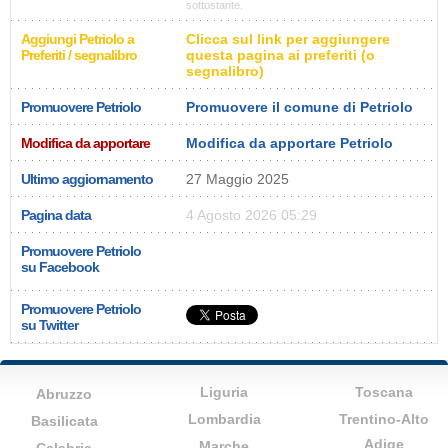
sottostante.
Aggiungi Petriolo a
Clicca sul link per aggiungere
Preferiti / segnalibro
questa pagina ai preferiti (o
segnalibro)
Promuovere Petriolo
Promuovere il comune di Petriolo
Modifica da apportare
Modifica da apportare Petriolo
Ultimo aggiornamento
27 Maggio 2025
Pagina data
4 Agosto 2026 05:29
Promuovere Petriolo
su Facebook
Promuovere Petriolo
su Twitter
Liguria
Toscana
Abruzzo
Lombardia
Trentino-Alto
Basilicata
Adige
Marche