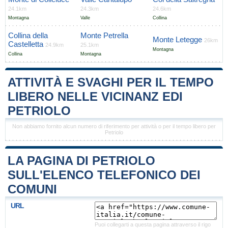
24.1km
24.3km
24.6km
Montagna
Valle
Collina
Collina della
Monte Petrella
Monte Letegge
26km
Castelletta
24.9km
25.1km
Montagna
Collina
Montagna
ATTIVITÀ E SVAGHI PER IL TEMPO
LIBERO NELLE VICINANZ EDI
PETRIOLO
Non abbiamo fornito alcun numero di riferimento per attività o per il tempo libero per
Petriolo
LA PAGINA DI PETRIOLO
SULL'ELENCO TELEFONICO DEI
COMUNI
URL
Puoi collegarti a questa pagina attraverso il rigo