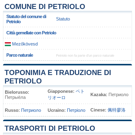
COMUNE DI PETRIOLO
Statuto del comune di
Statuto
Petriolo
Città gemellate con Petriolo
Mezőkövesd
Parco naturale
Petriolo non fa parte d'un parco naturale
TOPONIMIA E TRADUZIONE DI
PETRIOLO
Giapponese:
ペト
Bielorusso:
Kazaka:
Петриоло
Петрыёла
リオーロ
Cinese:
佩特廖洛
Russo:
Петриоло
Ucraino:
Петріоло
TRASPORTI DI PETRIOLO