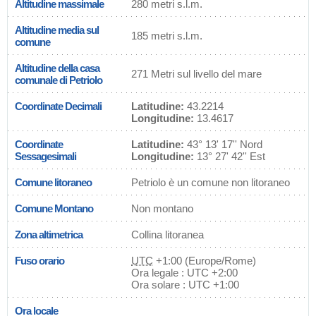
Altitudine massimale
280 metri s.l.m.
Altitudine media sul
185 metri s.l.m.
comune
Altitudine della casa
271 Metri sul livello del mare
comunale di Petriolo
Coordinate Decimali
Latitudine:
43.2214
Longitudine:
13.4617
Coordinate
Latitudine:
43° 13' 17'' Nord
Sessagesimali
Longitudine:
13° 27' 42'' Est
Comune litoraneo
Petriolo è un comune non litoraneo
Comune Montano
Non montano
Zona altimetrica
Collina litoranea
Fuso orario
UTC
+1:00 (Europe/Rome)
Ora legale : UTC +2:00
Ora solare : UTC +1:00
Ora locale