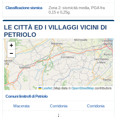
Classificazione sismica
Zona 2: sismicità media, PGA fra
0,15 e 0,25g.
LE CITTÀ ED I VILLAGGI VICINI DI
PETRIOLO
+
−
Leaflet
|
Map data ©
OpenStreetMap
contributors
Comuni limitrofi di Petriolo
Macerata
Corridonia
Corridonia