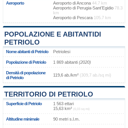
Aeroporto
Aeroporto di Ancona
44.7 km
Aeroporto di Perugia-Sant'Egidio
78.3
km
Aeroporto di Pescara
105.7 km
POPOLAZIONE E ABITANTIDI
PETRIOLO
Nome abitanti di Petriolo
Petriolesi
Popolazione di Petriolo
1 869 abitanti
(2020)
Densità di popolazione
119,6 ab./km²
(309,7 ab./sq mi)
di Petriolo
TERRITORIO DI PETRIOLO
Superficie di Petriolo
1 563 ettari
15,63 km²
(6,03 sq mi)
Altitudine minimale
90 metri s.l.m.