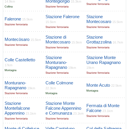
Montegiorgio
14.9km
15.3km
Stazione ferroviaria
Collina
Stazione ferroviaria
Stazione Falerone
Stazione
Falerone
15.5km
Montecosaro
15.5km
15.5km
Stazione ferroviaria
Stazione ferroviaria
Stazione ferroviaria
Stazione di
Stazione
Montecòsaro
15.5km
Montecosaro
Grottazzolina
15.5km
16.7km
Stazione ferroviaria
Stazione ferroviaria
Stazione ferroviaria
Stazione
Stazione Monte
Colle Castelletto
Monturano-
Urano Rapagnano
17km
Rapagnano
19km
19km
Montagna
Stazione ferroviaria
Stazione ferroviaria
Monturano-
Colle Colmone
Monte Acuto
22.5km
Rapagnano
19km
22.3km
Montagna
Stazione ferroviaria
Montagna
Stazione
Stazione Monte
Fermata di Monte
Montefalcone
Falcone Appennino
Falcone
23.1km
Appennino
e Comunanza
23.1km
23.1km
Stazione ferroviaria
Stazione ferroviaria
Stazione ferroviaria
Monte di Colleluce
Valle Cantalupo
Col della Saltregna