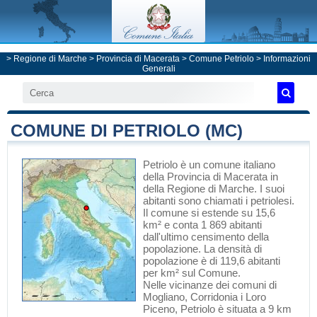
>
Regione di Marche
>
Provincia di Macerata
>
Comune Petriolo
> Informazioni
Generali
COMUNE DI PETRIOLO (MC)
Petriolo
è un comune italiano
della Provincia di Macerata
in
della Regione di Marche
. I suoi
abitanti sono chiamati i petriolesi.
Il comune si estende su 15,6
km² e conta 1 869 abitanti
dall'ultimo censimento della
popolazione. La densità di
popolazione è di 119,6 abitanti
per km² sul Comune.
Nelle vicinanze dei comuni di
Mogliano
,
Corridonia
i
Loro
Piceno
, Petriolo è situata a 9 km