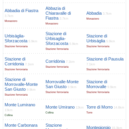
Abbazia di
Abbadia di Fiastra
Chiaravalle di
Abbadia
3.7km
3.7km
Fiastra
3.7km
Monastero
Monastero
Monastero
Stazione di
Urbisàglia-
Stazione di
Urbisaglia-
Sforzacosta
Urbiságlia
5.9km
5.9km
Sforzacosta
5.9km
Stazione ferroviaria
Stazione ferroviaria
Stazione ferroviaria
Stazione di
Stazione di Pausula
Corridònia
7.1km
Corridonia
7.1km
7.1km
Stazione ferroviaria
Stazione ferroviaria
Stazione ferroviaria
Stazione di
Morrovalle-Monte
Stazione di
Morrovalle-Monte
San Giusto
Morrovalle
9.9km
9.9km
San Giusto
9.9km
Stazione ferroviaria
Stazione ferroviaria
Stazione ferroviaria
Monte Lumirano
Monte Umirano
Torre di Morro
13km
14.8km
13km
Collina
Torre
Collina
Monte Carbonara
Stazione
Montegiorgio
15.3km