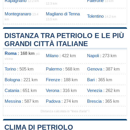
Rapagnano
Falerone
12.2 km
13 km
12.3 km
Montegranaro
Magliano di Tenna
13.4
Tolentino
14.2 km
km
13.5 km
DISTANZA TRA PETRIOLO E LE PIÙ
GRANDI CITTÀ ITALIANE
Roma
: 168 km
più
Milano
: 422 km
Napoli
: 273 km
vicina
Torino
: 505 km
Palermo
: 568 km
Genova
: 387 km
Bologna
: 221 km
Firenze
: 188 km
Bari
: 365 km
Catania
: 651 km
Verona
: 316 km
Venezia
: 262 km
Messina
: 587 km
Padova
: 274 km
Brescia
: 365 km
Distanza calcolata in "linea d'aria" !
CLIMA DI PETRIOLO