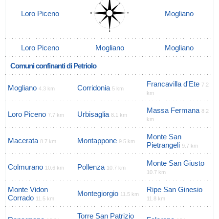
Loro Piceno
Mogliano
Loro Piceno
Mogliano
Mogliano
Comuni confinanti di Petriolo
Francavilla d'Ete
7.2
Mogliano
Corridonia
4.3 km
5 km
km
Massa Fermana
8.2
Loro Piceno
Urbisaglia
7.7 km
8.1 km
km
Monte San
Macerata
Montappone
8.7 km
9.5 km
Pietrangeli
9.7 km
Monte San Giusto
Colmurano
Pollenza
10.6 km
10.7 km
10.7 km
Monte Vidon
Ripe San Ginesio
Montegiorgio
11.5 km
Corrado
11.5 km
11.8 km
Torre San Patrizio