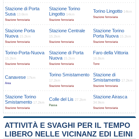
Stazione di Porta
Stazione Torino
Torino Lingotto
14km
Susa
Lingotto
13.6km
14km
Stazione ferroviaria
Stazione ferroviaria
Stazione ferroviaria
Stazione Porta
Stazione Centrale
Stazione Torino
Nuova
Porta Nuova
15.2km
15.2km
15.2km
Stazione ferroviaria
Stazione ferroviaria
Stazione ferroviaria
Torino-Porta-Nuova
Stazione di Porta
Faro della Vittoria
Nuova
15.2km
15.2km
16.8km
Stazione ferroviaria
Stazione ferroviaria
Torre
Torino Smistamento
Stazione di
Canavese
17km
Smistamento
17.2km
17.2km
Area
Stazione ferroviaria
Stazione ferroviaria
Stazione Torino
Stazione Airasca
Colle del Lis
27.2km
Smistamento
17.2km
34.9km
Passa
Stazione ferroviaria
Stazione ferroviaria
ATTIVITÀ E SVAGHI PER IL TEMPO
LIBERO NELLE VICINANZ EDI LEINI