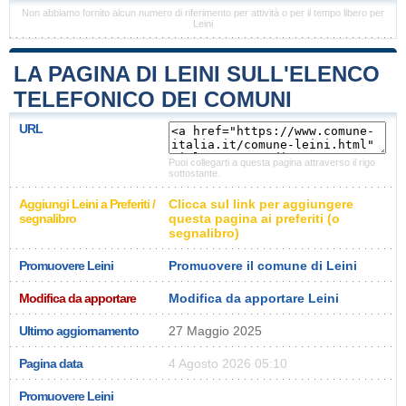
Non abbiamo fornito alcun numero di riferimento per attività o per il tempo libero per
Leini
LA PAGINA DI LEINI SULL'ELENCO
TELEFONICO DEI COMUNI
URL
Puoi collegarti a questa pagina attraverso il rigo
sottostante.
Aggiungi Leini a Preferiti /
Clicca sul link per aggiungere
segnalibro
questa pagina ai preferiti (o
segnalibro)
Promuovere Leini
Promuovere il comune di Leini
Modifica da apportare
Modifica da apportare Leini
Ultimo aggiornamento
27 Maggio 2025
Pagina data
4 Agosto 2026 05:10
Promuovere Leini