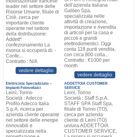
multinazionale francese
dell'azienda italiana
leader nel settore delle
Galileo Spa,
Risorse Umane, filiale di
specializzata nelle
Ciriè, cerca per
attività di creazione,
importante cliente
importazione e rivendita
operante nel settore
di articoli per la casa e
della distribuzione:
piccoli e grandi
Addett*
elettrodomestici. Oggi
confezionamento La
conta 118 punti vendita,
risorsa si occuperà di: -
con circa 800 colla...
Confe...
Contratto : €1000 per
Contratto : N/A
month
vedere dettaglio
vedere dettaglio
Elettricista Specializzato –
ADDETTO/A CUSTOMER
Impianti Fotovoltaici
SERVICE
Leinì, Torino
Leinì, Torino
Società : Adecco
Società : Staff S.p.A.
Profilo Adecco Italia
STAFF SPA Staff Spa,
S.p.A. ricerca per
filiale di Torino (TO),
azienda cliente operante
cerca per azienda
nel settore delle energie
cliente di Leinì (TO)
rinnovabili e
un/una ADDETTO/A
specializzata nella
CUSTOMER SERVICE.
progettazione e
La risorsa si occuperà