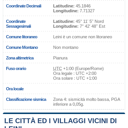
Coordinate Decimali
Latitudine:
45.1846
Longitudine:
7.71327
Coordinate
Latitudine:
45° 11' 5'' Nord
Sessagesimali
Longitudine:
7° 42' 48'' Est
Comune litoraneo
Leini è un comune non litoraneo
Comune Montano
Non montano
Zona altimetrica
Pianura
Fuso orario
UTC
+1:00 (Europe/Rome)
Ora legale : UTC +2:00
Ora solare : UTC +1:00
Ora locale
Classificazione sismica
Zona 4: sismicità molto bassa, PGA
inferiore a 0,05g.
LE CITTÀ ED I VILLAGGI VICINI DI