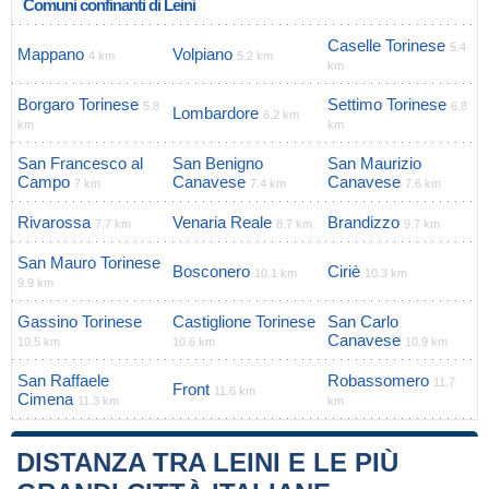
Comuni confinanti di Leini
Caselle Torinese
5.4
Mappano
Volpiano
4 km
5.2 km
km
Borgaro Torinese
Settimo Torinese
5.8
6.8
Lombardore
6.2 km
km
km
San Francesco al
San Benigno
San Maurizio
Campo
Canavese
Canavese
7 km
7.4 km
7.6 km
Rivarossa
Venaria Reale
Brandizzo
7.7 km
8.7 km
9.7 km
San Mauro Torinese
Bosconero
Ciriè
10.1 km
10.3 km
9.9 km
Gassino Torinese
Castiglione Torinese
San Carlo
Canavese
10.5 km
10.6 km
10.9 km
San Raffaele
Robassomero
11.7
Front
11.6 km
Cimena
11.3 km
km
DISTANZA TRA LEINI E LE PIÙ