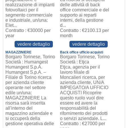
realizzazione di impianti
delle attività di back
fotovoltaici per il
office commerciale e del
segmento commerciale
supporto ai reparti
e industriale, un/una:
interni, della gestione
Elet...
d...
Contratto : €30000 per
Contratto : €2100.13 per
year
month
vedere dettaglio
vedere dettaglio
MAGAZZINIERE
Back office ufficio acquisti
Borgaro Torinese, Torino
Borgaro Torinese, Torino
Società : Humangest
Società : Etjca
Humangest S.p.A.
Etjca, agenzia per il
Humangest S.p.A. –
lavoro filiale di
Filiale di Torino ricerca
Moncalieri ricerca, per
per azienda cliente
azienda cliente, UN/A
operante nel settore
IMPIEGATO/A UFFICIO
edile un/una:
ACQUISTI Ricoprire
MAGAZZINIERE La
questo ruolo vuol dire
risorsa sarà inserita
essere ed avere la
all'interno del
responsabilità del
magazzino aziendale e
rifornimento dei prodotti
si occuperà della
o servizi aziendale. L...
gestione operativa delle
Contratto : €27000 per