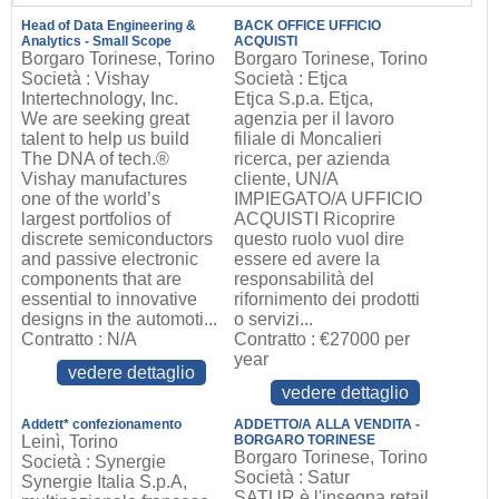
Head of Data Engineering &
BACK OFFICE UFFICIO
Analytics - Small Scope
ACQUISTI
Borgaro Torinese, Torino
Borgaro Torinese, Torino
Società : Vishay
Società : Etjca
Intertechnology, Inc.
Etjca S.p.a. Etjca,
We are seeking great
agenzia per il lavoro
talent to help us build
filiale di Moncalieri
The DNA of tech.®
ricerca, per azienda
Vishay manufactures
cliente, UN/A
one of the world’s
IMPIEGATO/A UFFICIO
largest portfolios of
ACQUISTI Ricoprire
discrete semiconductors
questo ruolo vuol dire
and passive electronic
essere ed avere la
components that are
responsabilità del
essential to innovative
rifornimento dei prodotti
designs in the automoti...
o servizi...
Contratto : N/A
Contratto : €27000 per
year
vedere dettaglio
vedere dettaglio
Addett* confezionamento
ADDETTO/A ALLA VENDITA -
Leinì, Torino
BORGARO TORINESE
Borgaro Torinese, Torino
Società : Synergie
Società : Satur
Synergie Italia S.p.A,
SATUR è l'insegna retail