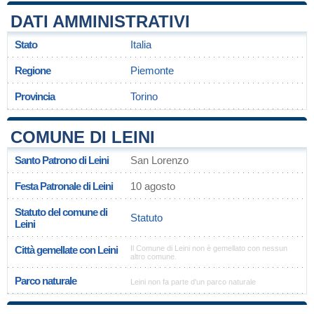
DATI AMMINISTRATIVI
Stato
Italia
Regione
Piemonte
Provincia
Torino
COMUNE DI LEINI
Santo Patrono di Leini
San Lorenzo
Festa Patronale di Leini
10 agosto
Statuto del comune di
Statuto
Leini
Città gemellate con Leini
Il Comune di Leini non è gemellato con nessun
altro comune.
Parco naturale
Leini non fa parte d'un parco naturale