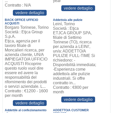
...
year
Contratto : N/A
vedere dettaglio
vedere dettaglio
BACK OFFICE UFFICIO
Addetto/a alle pulizie
ACQUISTI
Leinì, Torino
Borgaro Torinese, Torino
Società : Etjca
Società : Etjca Group
ETJCA GROUP SPA,
S.p.A.
filiale di Settimo
Etjca, agenzia per il
Torinese (TO), ricerca
lavoro filiale di
per azienda a LEINI',
Moncalieri ricerca, per
un/a: ADDETTO/A
azienda cliente, UN/A
PULIZIE FULL-TIME Si
IMPIEGATO/A UFFICIO
richiedono: -
ACQUISTI Ricoprire
Disponibilità immediata;
questo ruolo vuol dire
-Esperienza come
essere ed avere la
addetto/a alle pulizie
responsabilità del
industriali. Si offre
rifornimento dei prodotti
contratto in...
o servizi aziendale. L...
Contratto : €800 per
Contratto : €1200 - 1600
month
per month
vedere dettaglio
vedere dettaglio
Addetti/e al confezionamento
ADDETTO/A CUSTOMER