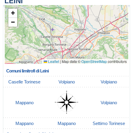
LEINI
+
−
Leaflet
|
Map data ©
OpenStreetMap
contributors
Comuni limitrofi di Leini
Caselle Torinese
Volpiano
Volpiano
Mappano
Volpiano
Mappano
Mappano
Settimo Torinese