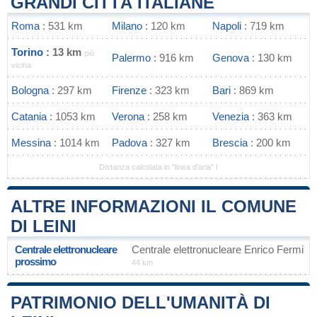
GRANDI CITTÀ ITALIANE
Roma
: 531 km
Milano
: 120 km
Napoli
: 719 km
Torino
: 13 km
più
Palermo
: 916 km
Genova
: 130 km
vicina
Bologna
: 297 km
Firenze
: 323 km
Bari
: 869 km
Catania
: 1053 km
Verona
: 258 km
Venezia
: 363 km
Messina
: 1014 km
Padova
: 327 km
Brescia
: 200 km
Distanza calcolata in "linea d'aria" !
ALTRE INFORMAZIONI IL COMUNE
DI LEINI
Centrale elettronucleare
Centrale elettronucleare Enrico Fermi
prossimo
44 km
PATRIMONIO DELL'UMANITÀ DI