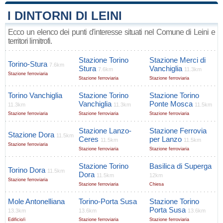
I DINTORNI DI LEINI
Ecco un elenco dei punti d'interesse situati nel Comune di Leini e
territori limitrofi.
Stazione Torino
Stazione Merci di
Torino-Stura
7.6km
Stura
Vanchiglia
7.6km
11.3km
Stazione ferroviaria
Stazione ferroviaria
Stazione ferroviaria
Torino Vanchiglia
Stazione Torino
Stazione Torino
Vanchiglia
Ponte Mosca
11.3km
11.3km
11.5km
Stazione ferroviaria
Stazione ferroviaria
Stazione ferroviaria
Stazione Lanzo-
Stazione Ferrovia
Stazione Dora
11.5km
Ceres
per Lanzo
11.5km
11.5km
Stazione ferroviaria
Stazione ferroviaria
Stazione ferroviaria
Stazione Torino
Basilica di Superga
Torino Dora
11.5km
Dora
11.5km
12km
Stazione ferroviaria
Stazione ferroviaria
Chiesa
Mole Antonelliana
Torino-Porta Susa
Stazione Torino
Porta Susa
13.3km
13.6km
13.6km
Edificio/i
Stazione ferroviaria
Stazione ferroviaria