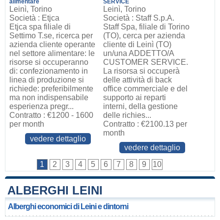
alimentare
SERVICE
Leinì, Torino
Leinì, Torino
Società : Etjca
Società : Staff S.p.A.
Etjca spa filiale di
Staff Spa, filiale di Torino
Settimo T.se, ricerca per
(TO), cerca per azienda
azienda cliente operante
cliente di Leinì (TO)
nel settore alimentare: le
un/una ADDETTO/A
risorse si occuperanno
CUSTOMER SERVICE.
di: confezionamento in
La risorsa si occuperà
linea di produzione si
delle attività di back
richiede: preferibilmente
office commerciale e del
ma non indispensabile
supporto ai reparti
esperienza pregr...
interni, della gestione
Contratto : €1200 - 1600
delle richies...
per month
Contratto : €2100.13 per
month
vedere dettaglio
vedere dettaglio
1
2
3
4
5
6
7
8
9
10
ALBERGHI LEINI
Alberghi economici di Leini e dintorni