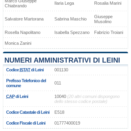
Marco Giuseppe
Ilaria Lega
Rosalia Marini
Chiabrando
Giuseppe
Salvatore Martorana
Sabrina Maschio
Musolino
Rosella Napolitano
Isabella Spezzano
Fabrizio Troiani
Monica Zanini
NUMERI AMMINISTRATIVI DI LEINI
Codice
ISTAT
di Leini
001130
Prefisso Telefonico del
011
comune
CAP
di Leini
10040
(20 altri comuni dispongono
dello stesso codice postale)
Codice Catastale di Leini
E518
Codice Fiscale di Leini
01777400019