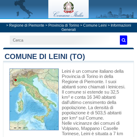
>
Regione di Piemonte
>
Provincia di Torino
>
Comune Leini
> Informazioni
Generali
COMUNE DI LEINI (TO)
Leini
è un comune italiano
della
Provincia di Torino
in
della
Regione di Piemonte
. I suoi
abitanti sono chiamati i leinicesi.
Il comune si estende su 32,5
km² e conta 16 340 abitanti
dall'ultimo censimento della
popolazione. La densità di
popolazione è di 503,5 abitanti
per km² sul Comune.
Nelle vicinanze dei comuni di
Volpiano
,
Mappano
i
Caselle
Torinese
, Leini è situata a 7 km