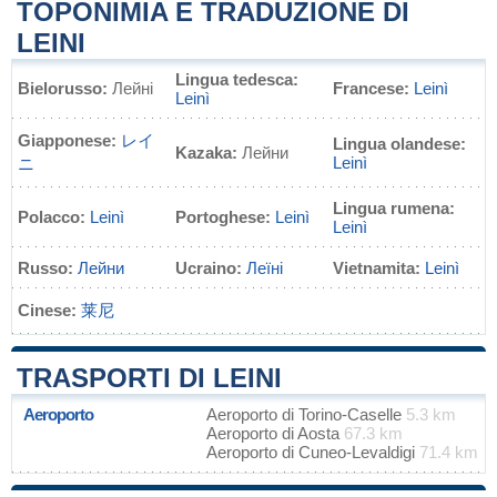
TOPONIMIA E TRADUZIONE DI
LEINI
Lingua tedesca:
Bielorusso:
Лейні
Francese:
Leinì
Leinì
Giapponese:
レイ
Lingua olandese:
Kazaka:
Лейни
Leinì
ニ
Lingua rumena:
Polacco:
Leinì
Portoghese:
Leinì
Leinì
Russo:
Лейни
Ucraino:
Леїні
Vietnamita:
Leinì
Cinese:
莱尼
TRASPORTI DI LEINI
Aeroporto
Aeroporto di Torino-Caselle
5.3 km
Aeroporto di Aosta
67.3 km
Aeroporto di Cuneo-Levaldigi
71.4 km