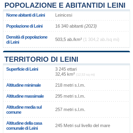
POPOLAZIONE E ABITANTIDI LEINI
Nome abitanti di Leini
Leinicesi
Popolazione di Leini
16 340 abitanti
(2023)
Densità di popolazione
503,5 ab./km²
(1 304,2 ab./sq mi)
di Leini
TERRITORIO DI LEINI
Superficie di Leini
3 245 ettari
32,45 km²
(12,53 sq mi)
Altitudine minimale
218 metri s.l.m.
Altitudine massimale
295 metri s.l.m.
Altitudine media sul
257 metri s.l.m.
comune
Altitudine della casa
245 Metri sul livello del mare
comunale di Leini