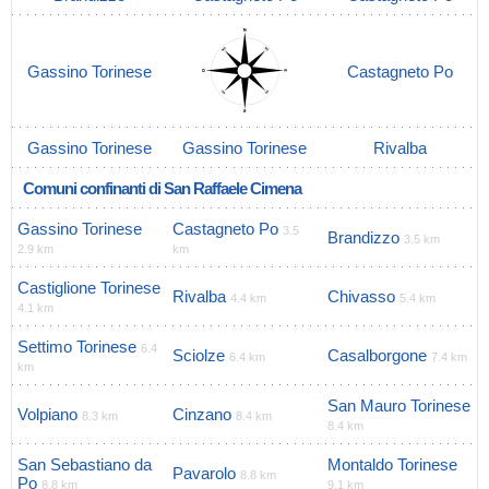
Gassino Torinese
Castagneto Po
Gassino Torinese
Gassino Torinese
Rivalba
Comuni confinanti di San Raffaele Cimena
Gassino Torinese
Castagneto Po
3.5
Brandizzo
3.5 km
2.9 km
km
Castiglione Torinese
Rivalba
Chivasso
4.4 km
5.4 km
4.1 km
Settimo Torinese
6.4
Sciolze
Casalborgone
6.4 km
7.4 km
km
San Mauro Torinese
Volpiano
Cinzano
8.3 km
8.4 km
8.4 km
San Sebastiano da
Montaldo Torinese
Pavarolo
8.8 km
Po
8.8 km
9.1 km