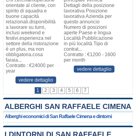
orientate al cliente, con
Dettagli della posizione
spirito di squadra e
lavorativa Posizione
buone capacità
lavorativa Azienda per
relazionali.disponibilità
questo annuncio
a lavorare su turni,
Numero di posizioni
inclusi weekend e
aperte Paese e lingua
festivi.esperienza nel
Località Pubblicazione
settore della ristorazione
in più località Tipo di
è un plus, ma non
contrat...
obbligatoria.cosa
Contratto : €1200 - 1600
faraia...
per month
Contratto : €24000 per
vedere dettaglio
year
vedere dettaglio
1
2
3
4
5
6
7
ALBERGHI SAN RAFFAELE CIMENA
Alberghi economici di San Raffaele Cimena e dintorni
I DINTORNI DI SAN RAFFAELE