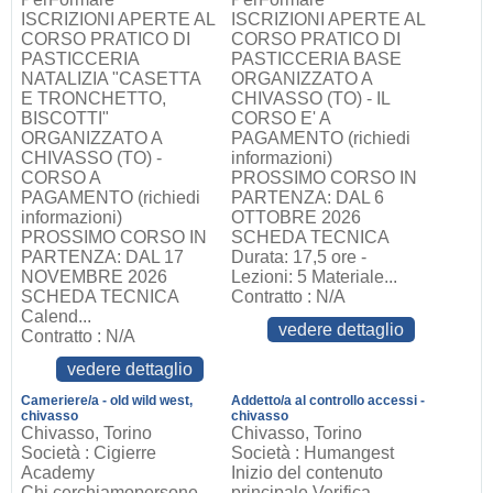
ISCRIZIONI APERTE AL
ISCRIZIONI APERTE AL
CORSO PRATICO DI
CORSO PRATICO DI
PASTICCERIA
PASTICCERIA BASE
NATALIZIA "CASETTA
ORGANIZZATO A
E TRONCHETTO,
CHIVASSO (TO) - IL
BISCOTTI"
CORSO E' A
ORGANIZZATO A
PAGAMENTO (richiedi
CHIVASSO (TO) -
informazioni)
CORSO A
PROSSIMO CORSO IN
PAGAMENTO (richiedi
PARTENZA: DAL 6
informazioni)
OTTOBRE 2026
PROSSIMO CORSO IN
SCHEDA TECNICA
PARTENZA: DAL 17
Durata: 17,5 ore -
NOVEMBRE 2026
Lezioni: 5 Materiale...
SCHEDA TECNICA
Contratto : N/A
Calend...
vedere dettaglio
Contratto : N/A
vedere dettaglio
Cameriere/a - old wild west,
Addetto/a al controllo accessi -
chivasso
chivasso
Chivasso, Torino
Chivasso, Torino
Società : Cigierre
Società : Humangest
Academy
Inizio del contenuto
Chi cerchiamopersone
principale Verifica