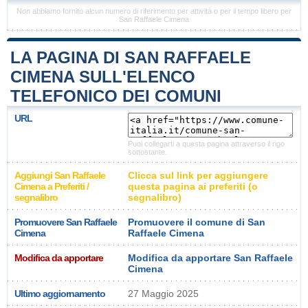
Non abbiamo fornito alcun numero di riferimento per attività o per il tempo libero per
San Raffaele Cimena
LA PAGINA DI SAN RAFFAELE
CIMENA SULL'ELENCO
TELEFONICO DEI COMUNI
URL
Puoi collegarti a questa pagina attraverso il rigo
sottostante.
Aggiungi San Raffaele
Clicca sul link per aggiungere
Cimena a Preferiti /
questa pagina ai preferiti (o
segnalibro
segnalibro)
Promuovere San Raffaele
Promuovere il comune di San
Cimena
Raffaele Cimena
Modifica da apportare
Modifica da apportare San Raffaele
Cimena
Ultimo aggiornamento
27 Maggio 2025