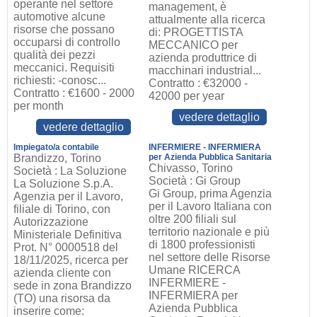
operante nel settore
management, è
automotive alcune
attualmente alla ricerca
risorse che possano
di: PROGETTISTA
occuparsi di controllo
MECCANICO per
qualità dei pezzi
azienda produttrice di
meccanici. Requisiti
macchinari industrial...
richiesti: -conosc...
Contratto : €32000 -
Contratto : €1600 - 2000
42000 per year
per month
vedere dettaglio
vedere dettaglio
Impiegato/a contabile
INFERMIERE - INFERMIERA
Brandizzo, Torino
per Azienda Pubblica Sanitaria
Chivasso, Torino
Società : La Soluzione
Società : Gi Group
La Soluzione S.p.A.
Gi Group, prima Agenzia
Agenzia per il Lavoro,
per il Lavoro Italiana con
filiale di Torino, con
oltre 200 filiali sul
Autorizzazione
territorio nazionale e più
Ministeriale Definitiva
di 1800 professionisti
Prot. N° 0000518 del
nel settore delle Risorse
18/11/2025, ricerca per
Umane RICERCA
azienda cliente con
INFERMIERE -
sede in zona Brandizzo
INFERMIERA per
(TO) una risorsa da
Azienda Pubblica
inserire come: