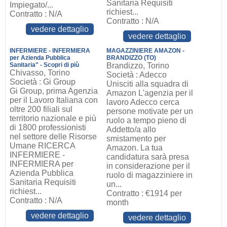
Sanitaria Requisiti
Impiegato/...
richiest...
Contratto : N/A
Contratto : N/A
vedere dettaglio
vedere dettaglio
INFERMIERE - INFERMIERA
MAGAZZINIERE AMAZON -
per Azienda Pubblica
BRANDIZZO (TO)
Sanitaria" - Scopri di più
Brandizzo, Torino
Chivasso, Torino
Società : Adecco
Società : Gi Group
Unisciti alla squadra di
Gi Group, prima Agenzia
Amazon L'agenzia per il
per il Lavoro Italiana con
lavoro Adecco cerca
oltre 200 filiali sul
persone motivate per un
territorio nazionale e più
ruolo a tempo pieno di
di 1800 professionisti
Addetto/a allo
nel settore delle Risorse
smistamento per
Umane RICERCA
Amazon. La tua
INFERMIERE -
candidatura sarà presa
INFERMIERA per
in considerazione per il
Azienda Pubblica
ruolo di magazziniere in
Sanitaria Requisiti
un...
richiest...
Contratto : €1914 per
Contratto : N/A
month
vedere dettaglio
vedere dettaglio