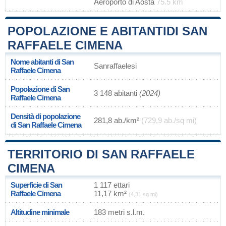
Aeroporto di Aosta
75.5 km
POPOLAZIONE E ABITANTIDI SAN
RAFFAELE CIMENA
Nome abitanti di San
Sanraffaelesi
Raffaele Cimena
Popolazione di San
3 148 abitanti
(2024)
Raffaele Cimena
Densità di popolazione
281,8 ab./km²
(729,9 ab./sq mi)
di San Raffaele Cimena
TERRITORIO DI SAN RAFFAELE
CIMENA
Superficie di San
1 117 ettari
Raffaele Cimena
11,17 km²
(4,31 sq mi)
Altitudine minimale
183 metri s.l.m.