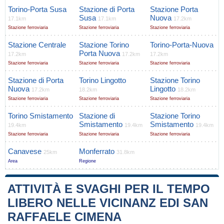
Torino-Porta Susa
Stazione di Porta
Stazione Porta
Susa
Nuova
17.1km
17.1km
17.2km
Stazione ferroviaria
Stazione ferroviaria
Stazione ferroviaria
Stazione Centrale
Stazione Torino
Torino-Porta-Nuova
Porta Nuova
17.2km
17.2km
17.2km
Stazione ferroviaria
Stazione ferroviaria
Stazione ferroviaria
Stazione di Porta
Torino Lingotto
Stazione Torino
Nuova
Lingotto
17.2km
18.2km
18.2km
Stazione ferroviaria
Stazione ferroviaria
Stazione ferroviaria
Torino Smistamento
Stazione di
Stazione Torino
Smistamento
Smistamento
19.4km
19.4km
19.4km
Stazione ferroviaria
Stazione ferroviaria
Stazione ferroviaria
Canavese
Monferrato
25km
31.8km
Area
Regione
ATTIVITÀ E SVAGHI PER IL TEMPO
LIBERO NELLE VICINANZ EDI SAN
RAFFAELE CIMENA