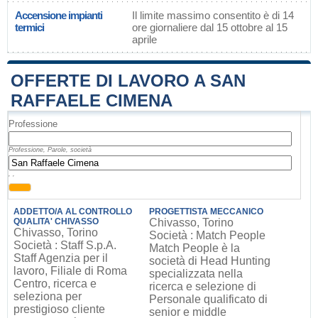
Accensione impianti
Il limite massimo consentito è di 14
termici
ore giornaliere dal 15 ottobre al 15
aprile
OFFERTE DI LAVORO A SAN
RAFFAELE CIMENA
Professione
Professione, Parole, società
, ,
ADDETTO/A AL CONTROLLO
PROGETTISTA MECCANICO
QUALITA' CHIVASSO
Chivasso, Torino
Chivasso, Torino
Società : Match People
Società : Staff S.p.A.
Match People è la
Staff Agenzia per il
società di Head Hunting
lavoro, Filiale di Roma
specializzata nella
Centro, ricerca e
ricerca e selezione di
seleziona per
Personale qualificato di
prestigioso cliente
senior e middle