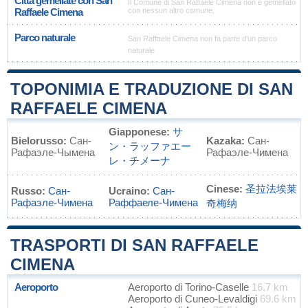
Città gemellate con San
Il Comune di San Raffaele Cimena non è gemellato
Raffaele Cimena
con nessun altro comune.
Parco naturale
San Raffaele Cimena non fa parte d'un parco
naturale
TOPONIMIA E TRADUZIONE DI SAN
RAFFAELE CIMENA
Giapponese:
サ
Bielorusso:
Сан-
Kazaka:
Сан-
ン・ラッファエー
Рафаэле-Чымена
Рафаэле-Чимена
レ・チメーナ
Cinese:
圣拉法埃莱
Russo:
Сан-
Ucraino:
Сан-
Рафаэле-Чимена
Раффаеле-Чимена
奇梅纳
TRASPORTI DI SAN RAFFAELE
CIMENA
Aeroporto
Aeroporto di Torino-Caselle
16.7 km
Aeroporto di Cuneo-Levaldigi
69.6 km