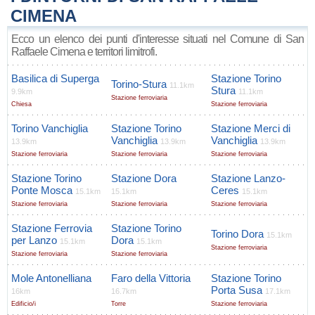
CIMENA
Ecco un elenco dei punti d'interesse situati nel Comune di San
Raffaele Cimena e territori limitrofi.
Basilica di Superga
Stazione Torino
Torino-Stura
11.1km
Stura
9.9km
11.1km
Stazione ferroviaria
Chiesa
Stazione ferroviaria
Torino Vanchiglia
Stazione Torino
Stazione Merci di
Vanchiglia
Vanchiglia
13.9km
13.9km
13.9km
Stazione ferroviaria
Stazione ferroviaria
Stazione ferroviaria
Stazione Torino
Stazione Dora
Stazione Lanzo-
Ponte Mosca
Ceres
15.1km
15.1km
15.1km
Stazione ferroviaria
Stazione ferroviaria
Stazione ferroviaria
Stazione Ferrovia
Stazione Torino
Torino Dora
15.1km
per Lanzo
Dora
15.1km
15.1km
Stazione ferroviaria
Stazione ferroviaria
Stazione ferroviaria
Mole Antonelliana
Faro della Vittoria
Stazione Torino
Porta Susa
16km
16.7km
17.1km
Edificio/i
Torre
Stazione ferroviaria