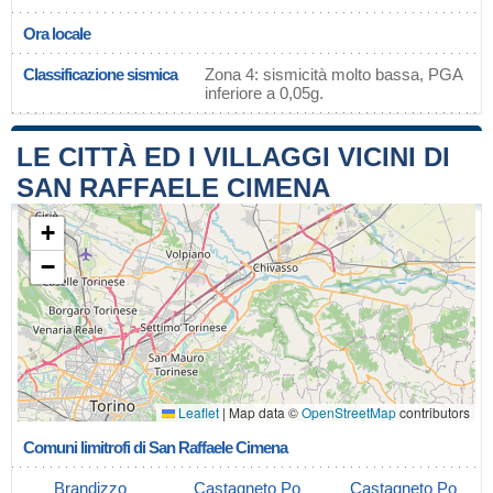
Ora locale
Classificazione sismica
Zona 4: sismicità molto bassa, PGA
inferiore a 0,05g.
LE CITTÀ ED I VILLAGGI VICINI DI
SAN RAFFAELE CIMENA
+
−
Leaflet
|
Map data ©
OpenStreetMap
contributors
Comuni limitrofi di San Raffaele Cimena
Brandizzo
Castagneto Po
Castagneto Po