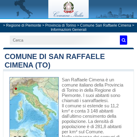
>
Regione di Piemonte
>
Provincia di Torino
>
Comune San Raffaele Cimena
>
Informazioni Generali
COMUNE DI SAN RAFFAELE
CIMENA (TO)
San Raffaele Cimena
è un
comune italiano
della Provincia
di Torino
in
della Regione di
Piemonte
. I suoi abitanti sono
chiamati i sanraffaelesi.
Il comune si estende su 11,2
km² e conta 3 148 abitanti
dall'ultimo censimento della
popolazione. La densità di
popolazione è di 281,8 abitanti
per km² sul Comune.
Nelle vicinanze dei comuni di