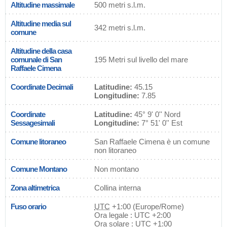
Altitudine massimale
500 metri s.l.m.
Altitudine media sul
342 metri s.l.m.
comune
Altitudine della casa
comunale di San
195 Metri sul livello del mare
Raffaele Cimena
Coordinate Decimali
Latitudine:
45.15
Longitudine:
7.85
Coordinate
Latitudine:
45° 9' 0'' Nord
Sessagesimali
Longitudine:
7° 51' 0'' Est
Comune litoraneo
San Raffaele Cimena è un comune
non litoraneo
Comune Montano
Non montano
Zona altimetrica
Collina interna
Fuso orario
UTC
+1:00 (Europe/Rome)
Ora legale : UTC +2:00
Ora solare : UTC +1:00