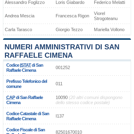
Alessandro Foglizzo
Loris Giabardo
Federico Melatti
Viorel
Andrea Mescia
Francesca Rigon
Strogoteanu
Carla Tarasco
Giorgio Tezzo
Mariella Vollono
NUMERI AMMINISTRATIVI DI SAN
RAFFAELE CIMENA
Codice
ISTAT
di San
001252
Raffaele Cimena
Prefisso Telefonico del
011
comune
CAP
di San Raffaele
10090
(20 altri comuni dispongono
Cimena
dello stesso codice postale)
Codice Catastale di San
I137
Raffaele Cimena
Codice Fiscale di San
82501670010