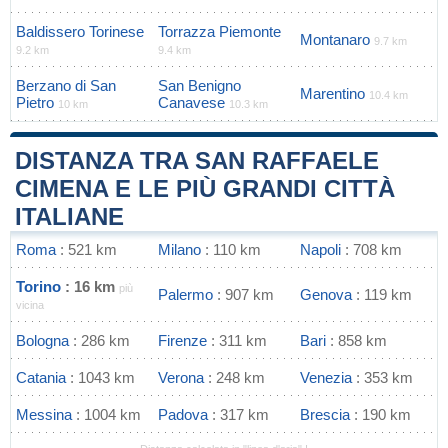
Baldissero Torinese
Torrazza Piemonte
Montanaro
9.7 km
9.2 km
9.4 km
Berzano di San
San Benigno
Marentino
10.4 km
Pietro
Canavese
10 km
10.3 km
DISTANZA TRA SAN RAFFAELE
CIMENA E LE PIÙ GRANDI CITTÀ
ITALIANE
Roma
: 521 km
Milano
: 110 km
Napoli
: 708 km
Torino
: 16 km
più
Palermo
: 907 km
Genova
: 119 km
vicina
Bologna
: 286 km
Firenze
: 311 km
Bari
: 858 km
Catania
: 1043 km
Verona
: 248 km
Venezia
: 353 km
Messina
: 1004 km
Padova
: 317 km
Brescia
: 190 km