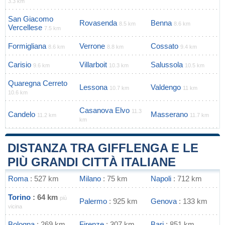
3.3 km
San Giacomo
Rovasenda
Benna
8.5 km
8.6 km
Vercellese
7.5 km
Formigliana
Verrone
Cossato
8.6 km
8.8 km
9.4 km
Carisio
Villarboit
Salussola
9.6 km
10.3 km
10.5 km
Quaregna Cerreto
Lessona
Valdengo
10.7 km
11 km
10.6 km
Casanova Elvo
11.3
Candelo
Masserano
11.2 km
11.7 km
km
DISTANZA TRA GIFFLENGA E LE
PIÙ GRANDI CITTÀ ITALIANE
Roma
: 527 km
Milano
: 75 km
Napoli
: 712 km
Torino
: 64 km
più
Palermo
: 925 km
Genova
: 133 km
vicina
Bologna
: 269 km
Firenze
: 307 km
Bari
: 851 km