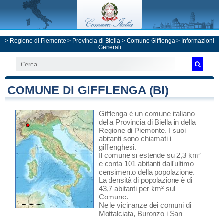
>
Regione di Piemonte
>
Provincia di Biella
>
Comune Gifflenga
> Informazioni
Generali
COMUNE DI GIFFLENGA (BI)
Gifflenga
è un comune italiano
della Provincia di Biella
in
della
Regione di Piemonte
. I suoi
abitanti sono chiamati i
gifflenghesi.
Il comune si estende su 2,3 km²
e conta 101 abitanti dall'ultimo
censimento della popolazione.
La densità di popolazione è di
43,7 abitanti per km² sul
Comune.
Nelle vicinanze dei comuni di
Mottalciata
,
Buronzo
i
San