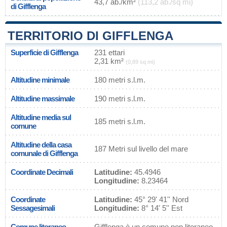
43,7 ab./km²
(113,2 ab./sq mi)
di Gifflenga
TERRITORIO DI GIFFLENGA
Superficie di Gifflenga
231 ettari
2,31 km²
(0,89 sq mi)
Altitudine minimale
180 metri s.l.m.
Altitudine massimale
190 metri s.l.m.
Altitudine media sul
185 metri s.l.m.
comune
Altitudine della casa
187 Metri sul livello del mare
comunale di Gifflenga
Coordinate Decimali
Latitudine:
45.4946
Longitudine:
8.23464
Coordinate
Latitudine:
45° 29' 41'' Nord
Sessagesimali
Longitudine:
8° 14' 5'' Est
Comune litoraneo
Gifflenga è un comune non litoraneo