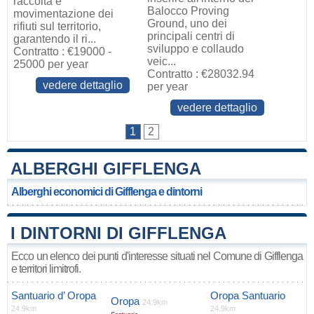
raccolta e
Balocco Proving
movimentazione dei
Ground, uno dei
rifiuti sul territorio,
principali centri di
garantendo il ri...
sviluppo e collaudo
Contratto : €19000 -
veic...
25000 per year
Contratto : €28032.94
vedere dettaglio
per year
vedere dettaglio
1
2
ALBERGHI GIFFLENGA
Alberghi economici di Gifflenga e dintorni
I DINTORNI DI GIFFLENGA
Ecco un elenco dei punti d'interesse situati nel Comune di Gifflenga
e territori limitrofi.
Santuario d’ Oropa
Oropa Santuario
Oropa
24.9km
24.9km
24.9km