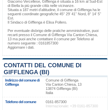
Giacomo Vercellese
, Gifflenga è situata a 16 km al Sud-Est
di
Biella
la più grande città nelle vicinanze.
Situata a 187 metri d'altitudine, il comune di Gifflenga ha le
seguenti coordinate geografiche 45° 29' 41'' Nord, 8° 14' 5''
Est.
Il Sindaco di Gifflenga è Elisa Pollero.
Per eventuale disbrigo delle pratiche amministrative, puoi
recarti presso il Comune di Gifflenga Via Canton Chiesa,
13 ma puoi anche contattare il comune per Telefono al
numero seguente : 0161857300
Aggiornare i dati
.
CONTATTI DEL COMUNE DI
GIFFLENGA (BI)
Indirizzo del comune di
Comune di Gifflenga
Gifflenga
Via Canton Chiesa, 13
13874 Gifflenga (BI)
Italia
Telefono del comune
0161-857300
Internazionale: +39 0161-857300