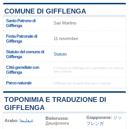
COMUNE DI GIFFLENGA
Santo Patrono di
San Martino
Gifflenga
Festa Patronale di
11 novembre
Gifflenga
Statuto del comune di
Statuto
Gifflenga
Città gemellate con
Il Comune di Gifflenga non è gemellato con nessun
Gifflenga
altro comune.
Parco naturale
Gifflenga non fa parte d'un parco naturale
TOPONIMIA E TRADUZIONE DI
GIFFLENGA
Giapponese:
ジッ
Bielorusso:
Arabo:
غيفلينغا
Джыфленга
フレンガ