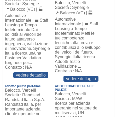
Balocco, Vercelli
Società : Synergie
Società : Synergie
📍 Balocco (VC) | 🏭
📍 Balocco (VC) | 🏭
Automotive
Automotive
Internazionale | 💼 Staff
Internazionale | 💼 Staff
Leasing a Tempo
Leasing a Tempo
Indeterminato Dai
Indeterminato Metti le
solidità ai veicoli del
tue competenze
futuro attraverso
tecniche alla prova e
ingegneria, validazione
contribuisci allo sviluppo
e innovazione. Synergie
dei veicoli del futuro.
Italia ricerca un/una
Synergie Italia ricerca
Fastener Validation
Addetti Test e
Engineer per...
Validazione ...
Contratto : N/A
Contratto : N/A
vedere dettaglio
vedere dettaglio
addetto pulizie part-time
ADDETTO/ADDETTA ALLE
Balocco, Vercelli
PULIZIE
Balocco, Vercelli
Società : Randstad
Società : MAW
Randstad Italia S.p.A.
ricerca per azienda
Randstad Italia, per
operante nel settore dei
importante azienda
multiservizi, UN
cliente operante nel