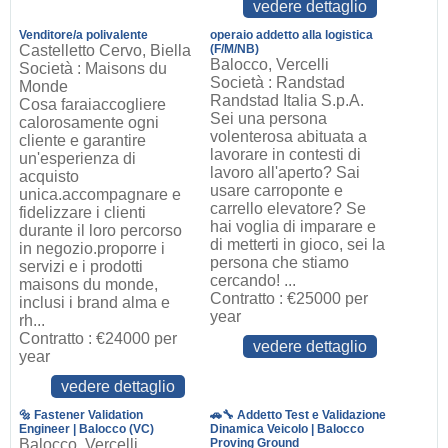
vedere dettaglio
Venditore/a polivalente
operaio addetto alla logistica
Castelletto Cervo, Biella
(F/M/NB)
Balocco, Vercelli
Società : Maisons du
Società : Randstad
Monde
Randstad Italia S.p.A.
Cosa faraiaccogliere
Sei una persona
calorosamente ogni
volenterosa abituata a
cliente e garantire
lavorare in contesti di
un'esperienza di
lavoro all'aperto? Sai
acquisto
usare carroponte e
unica.accompagnare e
carrello elevatore? Se
fidelizzare i clienti
hai voglia di imparare e
durante il loro percorso
di metterti in gioco, sei la
in negozio.proporre i
persona che stiamo
servizi e i prodotti
cercando! ...
maisons du monde,
Contratto : €25000 per
inclusi i brand alma e
year
rh...
Contratto : €24000 per
vedere dettaglio
year
vedere dettaglio
🔩 Fastener Validation
🚗🔧 Addetto Test e Validazione
Engineer | Balocco (VC)
Dinamica Veicolo | Balocco
Balocco, Vercelli
Proving Ground