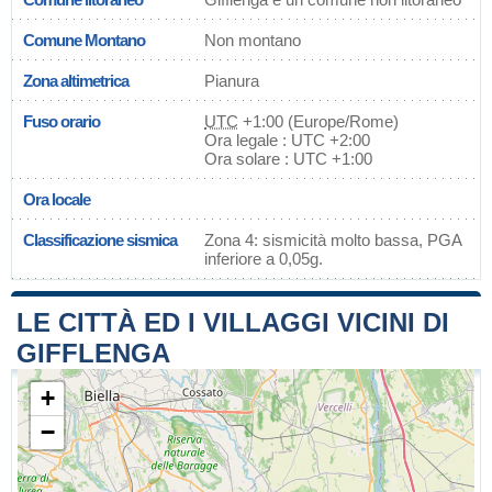
Comune Montano
Non montano
Zona altimetrica
Pianura
Fuso orario
UTC
+1:00 (Europe/Rome)
Ora legale : UTC +2:00
Ora solare : UTC +1:00
Ora locale
Classificazione sismica
Zona 4: sismicità molto bassa, PGA
inferiore a 0,05g.
LE CITTÀ ED I VILLAGGI VICINI DI
GIFFLENGA
+
−