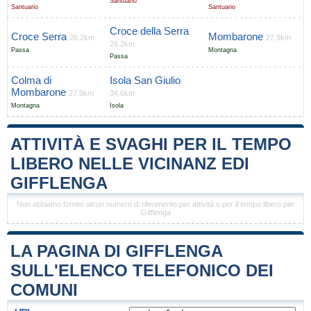
Santuario
Santuario
Santuario
Croce della Serra
Croce Serra
Mombarone
26.2km
27.9km
26.2km
Passa
Montagna
Passa
Colma di
Isola San Giulio
Mombarone
27.9km
34.6km
Montagna
Isola
ATTIVITÀ E SVAGHI PER IL TEMPO
LIBERO NELLE VICINANZ EDI
GIFFLENGA
Non abbiamo fornito alcun numero di riferimento per attività o per il tempo libero per
Gifflenga
LA PAGINA DI GIFFLENGA
SULL'ELENCO TELEFONICO DEI
COMUNI