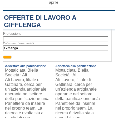
aprile
OFFERTE DI LAVORO A
GIFFLENGA
Professione
Professione, Parole, società
, ,
Addetto/a alla panificazione
Addetto/a alla panificazione
Mottalciata, Biella
Mottalciata, Biella
Società : Ali
Società : Ali
Ali Lavoro, filiale di
Ali Lavoro, filiale di
Gattinara, cerca per
Gattinara, cerca per
un'azienda artigianale
un'azienda artigianale
operante nel settore
operante nel settore
della panificazione un/a
della panificazione un/a
Panettiere da inserire
Panettiere da inserire
nel proprio team. La
nel proprio team. La
ricerca è rivolta sia a
ricerca è rivolta sia a
candidati con
candidati con