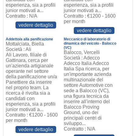
esperienza, sia a profili
esperienza, sia a profili
junior motivati a...
junior motivati a...
Contratto : N/A
Contratto : €1200 - 1600
per month
vedere dettaglio
vedere dettaglio
Addetto/a alla panificazione
Meccanico di laboratorio di
Mottalciata, Biella
dinamica del veicolo - Balocco
(VC)
Società : Ali
Balocco, Vercelli
Ali Lavoro, filiale di
Società : Adecco
Gattinara, cerca per
Adecco Italia Adecco
un'azienda artigianale
Italia Spa ricerca, per
operante nel settore
un'importante azienda
della panificazione un/a
multinazionale del
Panettiere da inserire
settore Automotive con
nel proprio team. La
sede a Balocco (VC),
ricerca è rivolta sia a
una figura tecnica da
candidati con
inserire all'interno del
esperienza, sia a profili
Balocco Proving
junior motivati a...
Ground, uno dei
Contratto : €1200 - 1600
principali centri di
per month
sviluppo...
Contratto : N/A
vedere dettaglio