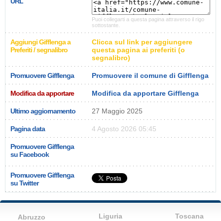
URL
Puoi collegarti a questa pagina attraverso il rigo
sottostante.
Aggiungi Gifflenga a
Clicca sul link per aggiungere
Preferiti / segnalibro
questa pagina ai preferiti (o
segnalibro)
Promuovere Gifflenga
Promuovere il comune di Gifflenga
Modifica da apportare
Modifica da apportare Gifflenga
Ultimo aggiornamento
27 Maggio 2025
Pagina data
4 Agosto 2026 05:45
Promuovere Gifflenga
su Facebook
Promuovere Gifflenga
su Twitter
Liguria
Toscana
Abruzzo