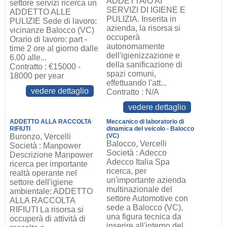
ADDETTA/O AI
settore servizi ricerca un
SERVIZI DI IGIENE E
ADDETTO ALLE
PULIZIA. Inserita in
PULIZIE Sede di lavoro:
azienda, la risorsa si
vicinanze Balocco (VC)
occuperà
Orario di lavoro: part -
autonomamente
time 2 ore al giorno dalle
dell'igienizzazione e
6.00 alle...
della sanificazione di
Contratto : €15000 -
spazi comuni,
18000 per year
effettuando l'att...
vedere dettaglio
Contratto : N/A
vedere dettaglio
ADDETTO ALLA RACCOLTA
Meccanico di laboratorio di
RIFIUTI
dinamica del veicolo - Balocco
Buronzo, Vercelli
(VC)
Balocco, Vercelli
Società : Manpower
Società : Adecco
Descrizione Manpower
Adecco Italia Spa
ricerca per importante
ricerca, per
realtà operante nel
un'importante azienda
settore dell'igiene
multinazionale del
ambientale: ADDETTO
settore Automotive con
ALLA RACCOLTA
sede a Balocco (VC),
RIFIUTI La risorsa si
una figura tecnica da
occuperà di attività di
inserire all'interno del