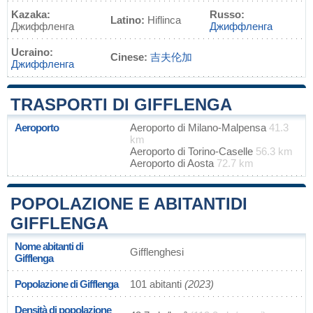
Kazaka:
Russo:
Latino:
Hiflinca
Джиффленга
Джиффленга
Ucraino:
Cinese:
吉夫伦加
Джиффленга
TRASPORTI DI GIFFLENGA
Aeroporto
Aeroporto di Milano-Malpensa
41.3
km
Aeroporto di Torino-Caselle
56.3 km
Aeroporto di Aosta
72.7 km
POPOLAZIONE E ABITANTIDI
GIFFLENGA
Nome abitanti di
Gifflenghesi
Gifflenga
Popolazione di Gifflenga
101 abitanti
(2023)
Densità di popolazione