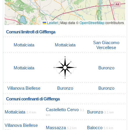
Leaflet
|
Map data ©
OpenStreetMap
contributors
Comuni limitrofi di Gifflenga
San Giacomo
Mottalciata
Mottalciata
Vercellese
Mottalciata
Buronzo
Villanova Biellese
Buronzo
Buronzo
Comuni confinanti di Gifflenga
Castelletto Cervo
3.1
Mottalciata
Buronzo
2.4 km
3.1 km
km
Villanova Biellese
Massazza
Balocco
5.2 km
5.6 km