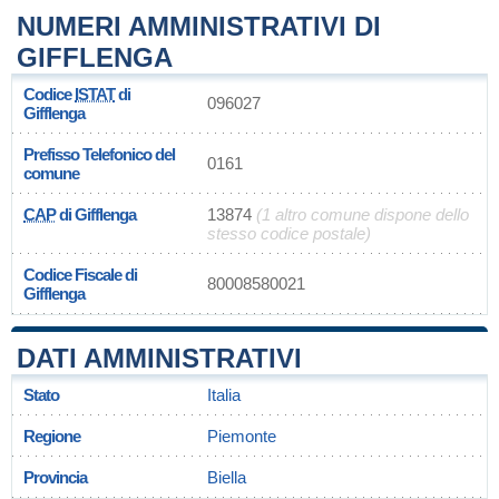
NUMERI AMMINISTRATIVI DI
GIFFLENGA
Codice
ISTAT
di
096027
Gifflenga
Prefisso Telefonico del
0161
comune
CAP
di Gifflenga
13874
(1 altro comune dispone dello
stesso codice postale)
Codice Fiscale di
80008580021
Gifflenga
DATI AMMINISTRATIVI
Stato
Italia
Regione
Piemonte
Provincia
Biella