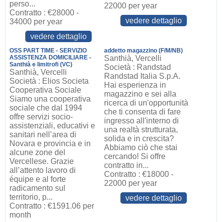
perso...
22000 per year
Contratto : €28000 -
vedere dettaglio
34000 per year
vedere dettaglio
OSS PART TIME - SERVIZIO
addetto magazzino (F/M/NB)
ASSISTENZA DOMICILIARE -
Santhià, Vercelli
Santhià e limitrofi (VC)
Società : Randstad
Santhià, Vercelli
Randstad Italia S.p.A.
Società : Elios Societa
Hai esperienza in
Cooperativa Sociale
magazzino e sei alla
Siamo una cooperativa
ricerca di un'opportunità
sociale che dal 1994
che ti consenta di fare
offre servizi socio-
ingresso all'interno di
assistenziali, educativi e
una realtà strutturata,
sanitari nell’area di
solida e in crescita?
Novara e provincia e in
Abbiamo ciò che stai
alcune zone del
cercando! Si offre
Vercellese. Grazie
contratto in...
all’attento lavoro di
Contratto : €18000 -
équipe e al forte
22000 per year
radicamento sul
territorio, p...
vedere dettaglio
Contratto : €1591.06 per
month