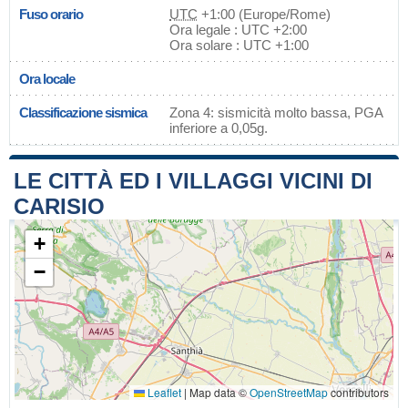
Fuso orario
UTC
+1:00 (Europe/Rome)
Ora legale : UTC +2:00
Ora solare : UTC +1:00
Ora locale
Classificazione sismica
Zona 4: sismicità molto bassa, PGA
inferiore a 0,05g.
LE CITTÀ ED I VILLAGGI VICINI DI
CARISIO
+
−
Leaflet
|
Map data ©
OpenStreetMap
contributors