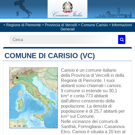
>
Regione di Piemonte
>
Provincia di Vercelli
>
Comune Carisio
> Informazioni
Generali
COMUNE DI CARISIO (VC)
Carisio
è un comune italiano
della Provincia di Vercelli
in
della
Regione di Piemonte
. I suoi
abitanti sono chiamati i carisini.
Il comune si estende su 30,1
km² e conta 773 abitanti
dall'ultimo censimento della
popolazione. La densità di
popolazione è di 25,7 abitanti per
km² sul Comune.
Nelle vicinanze dei comuni di
Santhià
,
Formigliana
i
Casanova
Elvo
, Carisio è situata a 20 km al