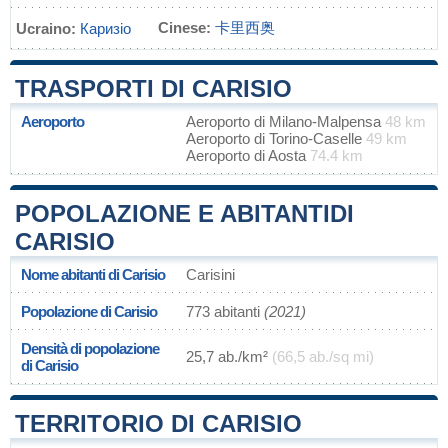
Cinese:
卡里西奥
Ucraino:
Каризіо
TRASPORTI DI CARISIO
Aeroporto
Aeroporto di Milano-Malpensa
48 km
Aeroporto di Torino-Caselle
49 km
Aeroporto di Aosta
74.4 km
POPOLAZIONE E ABITANTIDI
CARISIO
Nome abitanti di Carisio
Carisini
Popolazione di Carisio
773 abitanti
(2021)
Densità di popolazione
25,7 ab./km²
(66,5 ab./sq mi)
di Carisio
TERRITORIO DI CARISIO