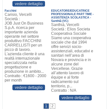
vedere dettaglio
Facchini
EDUCATORE/EDUCATRICE
Carisio, Vercelli
PROFESSIONALE PART TIME -
ASSISTENZA SCOLASTICA -
Società :
Santhià (VC)
JOB Just On Business
Santhià, Vercelli
S.p.A. ricerca per
Società : Elios Societa
importante azienda
Cooperativa Sociale
operante nel settore
Siamo una cooperativa
produttivo FACCHINI
sociale che dal 1994
CARRELLISTI per un
offre servizi socio-
picco di lavoro.
assistenziali, educativi e
L'azienda cliente è una
sanitari nell’area di
realtà internazionale
Novara e provincia e in
specializzata nella
alcune zone del
progettazione e
Vercellese. Grazie
produzione in ambito...
all’attento lavoro di
Contratto : €1600 - 2000
équipe e al forte
per month
radicamento sul
territorio, p...
vedere dettaglio
Contratto : N/A
vedere dettaglio
1
2