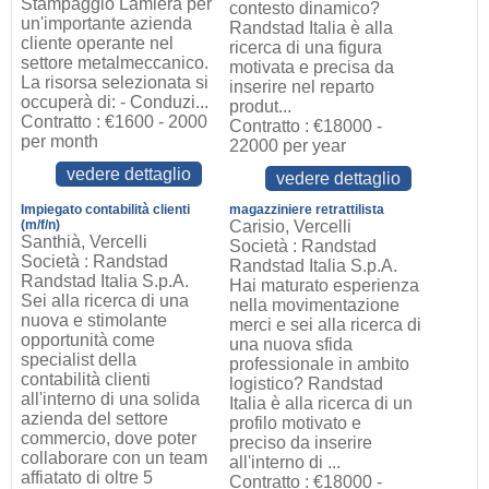
Stampaggio Lamiera per
contesto dinamico?
un'importante azienda
Randstad Italia è alla
cliente operante nel
ricerca di una figura
settore metalmeccanico.
motivata e precisa da
La risorsa selezionata si
inserire nel reparto
occuperà di: - Conduzi...
produt...
Contratto : €1600 - 2000
Contratto : €18000 -
per month
22000 per year
vedere dettaglio
vedere dettaglio
Impiegato contabilità clienti
magazziniere retrattilista
(m/f/n)
Carisio, Vercelli
Santhià, Vercelli
Società : Randstad
Società : Randstad
Randstad Italia S.p.A.
Randstad Italia S.p.A.
Hai maturato esperienza
Sei alla ricerca di una
nella movimentazione
nuova e stimolante
merci e sei alla ricerca di
opportunità come
una nuova sfida
specialist della
professionale in ambito
contabilità clienti
logistico? Randstad
all'interno di una solida
Italia è alla ricerca di un
azienda del settore
profilo motivato e
commercio, dove poter
preciso da inserire
collaborare con un team
all'interno di ...
affiatato di oltre 5
Contratto : €18000 -