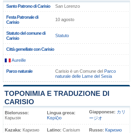
Santo Patrono di Carisio
San Lorenzo
Festa Patronale di
10 agosto
Carisio
Statuto del comune di
Statuto
Carisio
Città gemellate con Carisio
Aureille
Parco naturale
Carisio è un Comune del
Parco
naturale delle Lame del Sesia
TOPONIMIA E TRADUZIONE DI
CARISIO
Giapponese:
カリ
Bielorusso:
Lingua greca:
Карызія
Καρίζιο
ージオ
Kazaka:
Каризио
Latino:
Carisium
Russo:
Каризио