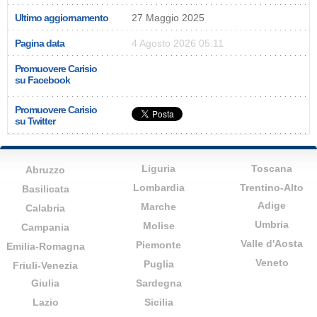
Ultimo aggiornamento
27 Maggio 2025
Pagina data
4 Agosto 2026 05:11
Promuovere Carisio
su Facebook
Promuovere Carisio
su Twitter
Liguria
Toscana
Abruzzo
Lombardia
Trentino-Alto
Basilicata
Adige
Marche
Calabria
Umbria
Molise
Campania
Valle d'Aosta
Piemonte
Emilia-Romagna
Veneto
Puglia
Friuli-Venezia
Giulia
Sardegna
Lazio
Sicilia