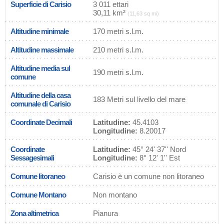
Superficie di Carisio
3 011 ettari
30,11 km²
(11,63 sq mi)
Altitudine minimale
170 metri s.l.m.
Altitudine massimale
210 metri s.l.m.
Altitudine media sul
190 metri s.l.m.
comune
Altitudine della casa
183 Metri sul livello del mare
comunale di Carisio
Coordinate Decimali
Latitudine:
45.4103
Longitudine:
8.20017
Coordinate
Latitudine:
45° 24' 37'' Nord
Sessagesimali
Longitudine:
8° 12' 1'' Est
Comune litoraneo
Carisio è un comune non litoraneo
Comune Montano
Non montano
Zona altimetrica
Pianura