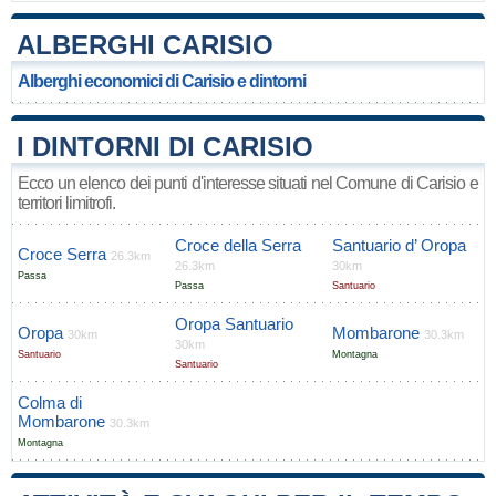
ALBERGHI CARISIO
Alberghi economici di Carisio e dintorni
I DINTORNI DI CARISIO
Ecco un elenco dei punti d'interesse situati nel Comune di Carisio e
territori limitrofi.
Croce della Serra
Santuario d’ Oropa
Croce Serra
26.3km
26.3km
30km
Passa
Passa
Santuario
Oropa Santuario
Oropa
Mombarone
30km
30.3km
30km
Santuario
Montagna
Santuario
Colma di
Mombarone
30.3km
Montagna