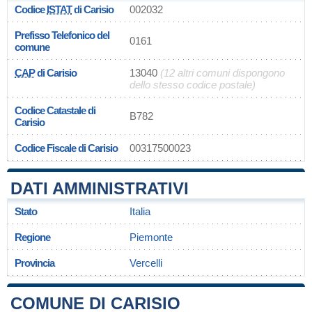
Codice
ISTAT
di Carisio
002032
Prefisso Telefonico del
0161
comune
CAP
di Carisio
13040
(12 altri comuni dispongono
dello stesso codice postale)
Codice Catastale di
B782
Carisio
Codice Fiscale di Carisio
00317500023
DATI AMMINISTRATIVI
Stato
Italia
Regione
Piemonte
Provincia
Vercelli
COMUNE DI CARISIO