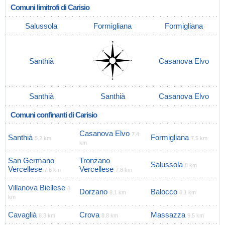
Comuni limitrofi di Carisio
Salussola
Formigliana
Formigliana
Santhià
Casanova Elvo
Santhià
Santhià
Casanova Elvo
Comuni confinanti di Carisio
Casanova Elvo
7.4
Santhià
Formigliana
5.2 km
7.5 km
km
San Germano
Tronzano
Salussola
8 km
Vercellese
Vercellese
7.6 km
7.8 km
Villanova Biellese
8
Dorzano
Balocco
8.1 km
8.1 km
km
Cavaglià
Crova
Massazza
8.3 km
8.8 km
9.5 km