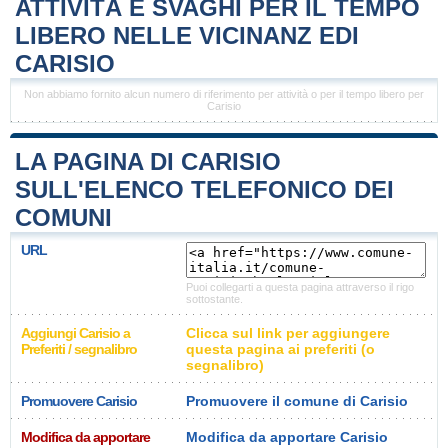
ATTIVITÀ E SVAGHI PER IL TEMPO
LIBERO NELLE VICINANZ EDI
CARISIO
Non abbiamo fornito alcun numero di riferimento per attività o per il tempo libero per
Carisio
LA PAGINA DI CARISIO
SULL'ELENCO TELEFONICO DEI
COMUNI
URL
Puoi collegarti a questa pagina attraverso il rigo
sottostante.
Aggiungi Carisio a
Clicca sul link per aggiungere
Preferiti / segnalibro
questa pagina ai preferiti (o
segnalibro)
Promuovere Carisio
Promuovere il comune di Carisio
Modifica da apportare
Modifica da apportare Carisio