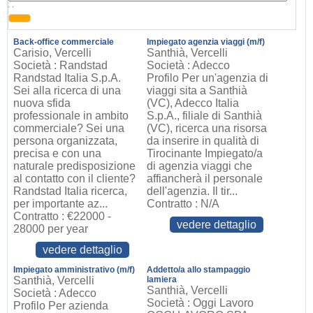
, ,
Back-office commerciale
Impiegato agenzia viaggi (m/f)
Carisio, Vercelli
Santhià, Vercelli
Società : Randstad
Società : Adecco
Randstad Italia S.p.A.
Profilo Per un'agenzia di
Sei alla ricerca di una
viaggi sita a Santhià
nuova sfida
(VC), Adecco Italia
professionale in ambito
S.p.A., filiale di Santhià
commerciale? Sei una
(VC), ricerca una risorsa
persona organizzata,
da inserire in qualità di
precisa e con una
Tirocinante Impiegato/a
naturale predisposizione
di agenzia viaggi che
al contatto con il cliente?
affiancherà il personale
Randstad Italia ricerca,
dell'agenzia. Il tir...
per importante az...
Contratto : N/A
Contratto : €22000 -
vedere dettaglio
28000 per year
vedere dettaglio
Impiegato amministrativo (m/f)
Addetto/a allo stampaggio
Santhià, Vercelli
lamiera
Santhià, Vercelli
Società : Adecco
Società : Oggi Lavoro
Profilo Per azienda