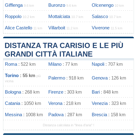
Gifflenga
Buronzo
Olcenengo
9.6 km
9.6 km
10 km
Roppolo
Mottalciata
Salasco
10.2 km
10.7 km
10.7 km
Alice Castello
Villarboit
Viverone
11 km
11.2 km
11.5 km
DISTANZA TRA CARISIO E LE PIÙ
GRANDI CITTÀ ITALIANE
Roma
: 522 km
Milano
: 77 km
Napoli
: 707 km
Torino
: 55 km
più
Palermo
: 918 km
Genova
: 126 km
vicina
Bologna
: 268 km
Firenze
: 303 km
Bari
: 848 km
Catania
: 1050 km
Verona
: 218 km
Venezia
: 323 km
Messina
: 1008 km
Padova
: 287 km
Brescia
: 158 km
Distanza calcolata in "linea d'aria" !