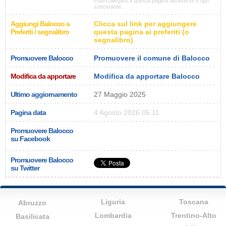
Puoi collegarti a questa pagina attraverso il rigo
sottostante.
Aggiungi Balocco a
Clicca sul link per aggiungere
Preferiti / segnalibro
questa pagina ai preferiti (o
segnalibro)
Promuovere Balocco
Promuovere il comune di Balocco
Modifica da apportare
Modifica da apportare Balocco
Ultimo aggiornamento
27 Maggio 2025
Pagina data
4 Agosto 2026 05:11
Promuovere Balocco
su Facebook
Promuovere Balocco
su Twitter
Liguria
Toscana
Abruzzo
Lombardia
Trentino-Alto
Basilicata