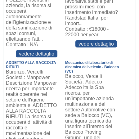
lavorativa stabile per i
azienda, la risorsa si
prossimi mesi con
occuperà
inserimento immediato?
autonomamente
Randstad Italia, per
dell'igienizzazione e
import...
della sanificazione di
Contratto : €18000 -
spazi comuni,
22000 per year
effettuando l'att...
vedere dettaglio
Contratto : N/A
vedere dettaglio
ADDETTO ALLA RACCOLTA
Meccanico di laboratorio di
RIFIUTI
dinamica del veicolo - Balocco
Buronzo, Vercelli
(VC)
Balocco, Vercelli
Società : Manpower
Società : Adecco
Descrizione Manpower
Adecco Italia Spa
ricerca per importante
ricerca, per
realtà operante nel
un'importante azienda
settore dell'igiene
multinazionale del
ambientale: ADDETTO
settore Automotive con
ALLA RACCOLTA
sede a Balocco (VC),
RIFIUTI La risorsa si
una figura tecnica da
occuperà di attività di
inserire all'interno del
raccolta e
Balocco Proving
movimentazione dei
Ground, uno dei
rifiuti sul territorio,