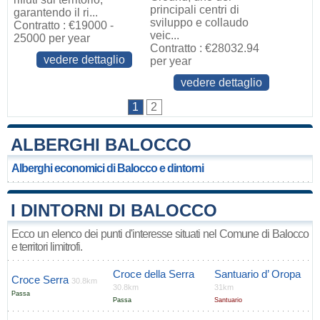
principali centri di
garantendo il ri...
sviluppo e collaudo
Contratto : €19000 -
veic...
25000 per year
Contratto : €28032.94
vedere dettaglio
per year
vedere dettaglio
1
2
ALBERGHI BALOCCO
Alberghi economici di Balocco e dintorni
I DINTORNI DI BALOCCO
Ecco un elenco dei punti d'interesse situati nel Comune di Balocco
e territori limitrofi.
Croce della Serra
Santuario d’ Oropa
Croce Serra
30.8km
30.8km
31km
Passa
Passa
Santuario