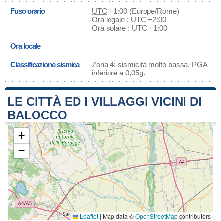
Fuso orario
UTC
+1:00 (Europe/Rome)
Ora legale : UTC +2:00
Ora solare : UTC +1:00
Ora locale
Classificazione sismica
Zona 4: sismicità molto bassa, PGA
inferiore a 0,05g.
LE CITTÀ ED I VILLAGGI VICINI DI
BALOCCO
+
−
Leaflet
|
Map data ©
OpenStreetMap
contributors