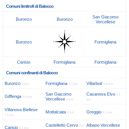
Comuni limitrofi di Balocco
San Giacomo
Buronzo
Buronzo
Vercellese
Buronzo
Formigliana
Carisio
Formigliana
Formigliana
Comuni confinanti di Balocco
Buronzo
Formigliana
Villarboit
3 km
3.1 km
4.9 km
San Giacomo
Casanova Elvo
6.1
Gifflenga
5.6 km
Vercellese
6 km
km
Villanova Biellese
Mottalciata
Greggio
8 km
8.1 km
7.5 km
Castelletto Cervo
Albano Vercellese
8.4
Carisio
8.1 km