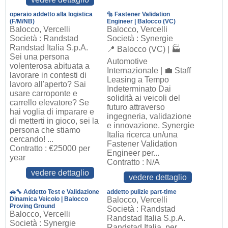
operaio addetto alla logistica
🔩 Fastener Validation
(F/M/NB)
Engineer | Balocco (VC)
Balocco, Vercelli
Balocco, Vercelli
Società : Randstad
Società : Synergie
Randstad Italia S.p.A.
📍 Balocco (VC) | 🏭
Sei una persona
Automotive
volenterosa abituata a
Internazionale | 💼 Staff
lavorare in contesti di
Leasing a Tempo
lavoro all'aperto? Sai
Indeterminato Dai
usare carroponte e
solidità ai veicoli del
carrello elevatore? Se
futuro attraverso
hai voglia di imparare e
ingegneria, validazione
di metterti in gioco, sei la
e innovazione. Synergie
persona che stiamo
Italia ricerca un/una
cercando! ...
Fastener Validation
Contratto : €25000 per
Engineer per...
year
Contratto : N/A
vedere dettaglio
vedere dettaglio
🚗🔧 Addetto Test e Validazione
addetto pulizie part-time
Dinamica Veicolo | Balocco
Balocco, Vercelli
Proving Ground
Società : Randstad
Balocco, Vercelli
Randstad Italia S.p.A.
Società : Synergie
Randstad Italia, per