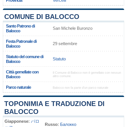
Provincia
Vercelli
COMUNE DI BALOCCO
Santo Patrono di
San Michele Buronzo
Balocco
Festa Patronale di
29 settembre
Balocco
Statuto del comune di
Statuto
Balocco
Città gemellate con
Il Comune di Balocco non è gemellato con nessun
Balocco
altro comune.
Parco naturale
Balocco non fa parte d'un parco naturale
TOPONIMIA E TRADUZIONE DI
BALOCCO
Giapponese:
バロ
Russo:
Балокко