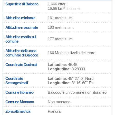
Superficie di Balocco
1 666 ettari
16,66 km²
(6,43 sq mi)
Altitudine minimale
161 metri s.l.m.
Altitudine massimale
193 metri s.l.m.
Altitudine media sul
177 metri s.l.m.
comune
Altitudine della casa
166 Metri sul livello del mare
comunale di Balocco
Coordinate Decimali
Latitudine:
45.45
Longitudine:
8.28333
Coordinate
Latitudine:
45° 27' 0'' Nord
Sessagesimali
Longitudine:
8° 16' 60'' Est
Comune litoraneo
Balocco è un comune non litoraneo
Comune Montano
Non montano
Zona altimetrica
Pianura