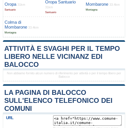
Oropa Santuario
Oropa
Mombarone
31km
33.4km
31km
Santuario
Montagna
Santuario
Colma di
Mombarone
33.4km
Montagna
ATTIVITÀ E SVAGHI PER IL TEMPO
LIBERO NELLE VICINANZ EDI
BALOCCO
Non abbiamo fornito alcun numero di riferimento per attività o per il tempo libero per
Balocco
LA PAGINA DI BALOCCO
SULL'ELENCO TELEFONICO DEI
COMUNI
URL