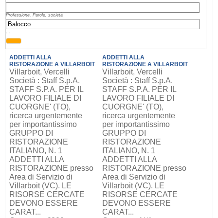
Professione, Parole, società
, ,
ADDETTI ALLA
ADDETTI ALLA
RISTORAZIONE A VILLARBOIT
RISTORAZIONE A VILLARBOIT
Villarboit, Vercelli
Villarboit, Vercelli
Società : Staff S.p.A.
Società : Staff S.p.A.
STAFF S.P.A. PER IL
STAFF S.P.A. PER IL
LAVORO FILIALE DI
LAVORO FILIALE DI
CUORGNE' (TO),
CUORGNE' (TO),
ricerca urgentemente
ricerca urgentemente
per importantissimo
per importantissimo
GRUPPO DI
GRUPPO DI
RISTORAZIONE
RISTORAZIONE
ITALIANO, N. 1
ITALIANO, N. 1
ADDETTI ALLA
ADDETTI ALLA
RISTORAZIONE presso
RISTORAZIONE presso
Area di Servizio di
Area di Servizio di
Villarboit (VC). LE
Villarboit (VC). LE
RISORSE CERCATE
RISORSE CERCATE
DEVONO ESSERE
DEVONO ESSERE
CARAT...
CARAT...