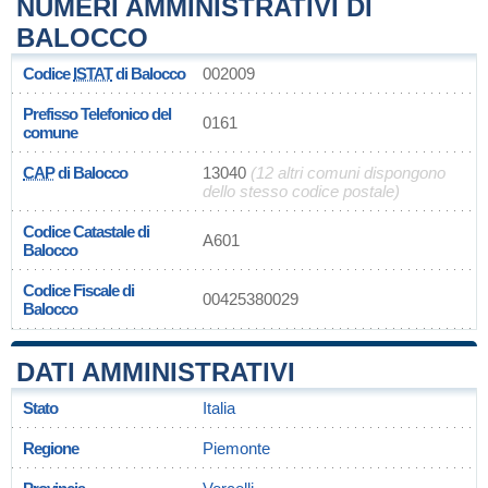
NUMERI AMMINISTRATIVI DI
BALOCCO
Codice
ISTAT
di Balocco
002009
Prefisso Telefonico del
0161
comune
CAP
di Balocco
13040
(12 altri comuni dispongono
dello stesso codice postale)
Codice Catastale di
A601
Balocco
Codice Fiscale di
00425380029
Balocco
DATI AMMINISTRATIVI
Stato
Italia
Regione
Piemonte