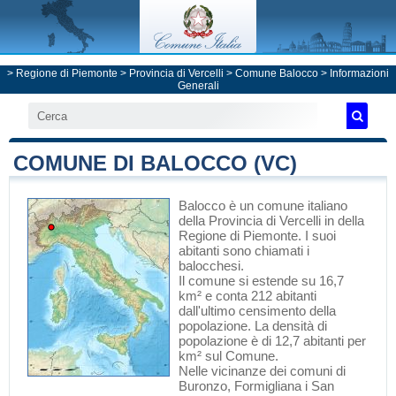
>
Regione di Piemonte
>
Provincia di Vercelli
>
Comune Balocco
> Informazioni
Generali
COMUNE DI BALOCCO (VC)
Balocco
è un comune italiano
della Provincia di Vercelli
in
della
Regione di Piemonte
. I suoi
abitanti sono chiamati i
balocchesi.
Il comune si estende su 16,7
km² e conta 212 abitanti
dall'ultimo censimento della
popolazione. La densità di
popolazione è di 12,7 abitanti per
km² sul Comune.
Nelle vicinanze dei comuni di
Buronzo
,
Formigliana
i
San