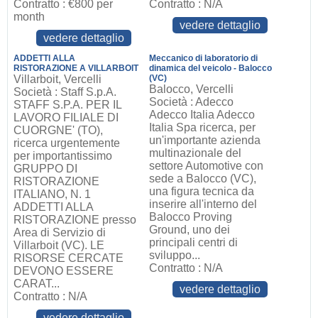
Contratto : €800 per
Contratto : N/A
month
vedere dettaglio
vedere dettaglio
ADDETTI ALLA
Meccanico di laboratorio di
RISTORAZIONE A VILLARBOIT
dinamica del veicolo - Balocco
Villarboit, Vercelli
(VC)
Balocco, Vercelli
Società : Staff S.p.A.
Società : Adecco
STAFF S.P.A. PER IL
Adecco Italia Adecco
LAVORO FILIALE DI
Italia Spa ricerca, per
CUORGNE' (TO),
un'importante azienda
ricerca urgentemente
multinazionale del
per importantissimo
settore Automotive con
GRUPPO DI
sede a Balocco (VC),
RISTORAZIONE
una figura tecnica da
ITALIANO, N. 1
inserire all'interno del
ADDETTI ALLA
Balocco Proving
RISTORAZIONE presso
Ground, uno dei
Area di Servizio di
principali centri di
Villarboit (VC). LE
sviluppo...
RISORSE CERCATE
Contratto : N/A
DEVONO ESSERE
CARAT...
vedere dettaglio
Contratto : N/A
vedere dettaglio