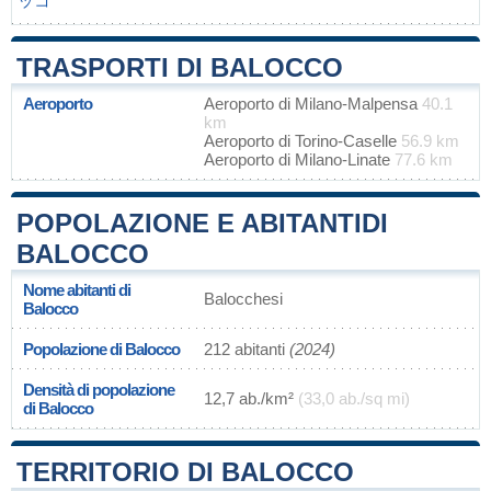
ッコ
TRASPORTI DI BALOCCO
Aeroporto
Aeroporto di Milano-Malpensa
40.1
km
Aeroporto di Torino-Caselle
56.9 km
Aeroporto di Milano-Linate
77.6 km
POPOLAZIONE E ABITANTIDI
BALOCCO
Nome abitanti di
Balocchesi
Balocco
Popolazione di Balocco
212 abitanti
(2024)
Densità di popolazione
12,7 ab./km²
(33,0 ab./sq mi)
di Balocco
TERRITORIO DI BALOCCO