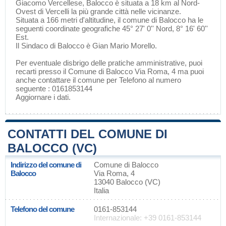
Giacomo Vercellese
, Balocco è situata a 18 km al Nord-
Ovest di
Vercelli
la più grande città nelle vicinanze.
Situata a 166 metri d'altitudine, il comune di Balocco ha le
seguenti coordinate geografiche 45° 27' 0'' Nord, 8° 16' 60''
Est.
Il Sindaco di Balocco è Gian Mario Morello.
Per eventuale disbrigo delle pratiche amministrative, puoi
recarti presso il Comune di Balocco Via Roma, 4 ma puoi
anche contattare il comune per Telefono al numero
seguente : 0161853144
Aggiornare i dati
.
CONTATTI DEL COMUNE DI
BALOCCO (VC)
Indirizzo del comune di
Comune di Balocco
Balocco
Via Roma, 4
13040 Balocco (VC)
Italia
Telefono del comune
0161-853144
Internazionale: +39 0161-853144