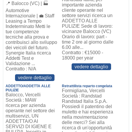
📍 Balocco (VC) | 🏭
importante azienda
cliente operante nel
Automotive
settore servizi ricerca un
Internazionale | 💼 Staff
ADDETTO ALLE
Leasing a Tempo
PULIZIE Sede di lavoro:
Indeterminato Metti le
vicinanze Balocco (VC)
tue competenze
Orario di lavoro: part -
tecniche alla prova e
time 2 ore al giorno dalle
contribuisci allo sviluppo
6.00 alle...
dei veicoli del futuro.
Contratto : €15000 -
Synergie Italia ricerca
18000 per year
Addetti Test e
Validazione ...
vedere dettaglio
Contratto : N/A
vedere dettaglio
ADDETTO/ADDETTA ALLE
Retrattilista reparto congelata
PULIZIE
Formigliana, Vercelli
Balocco, Vercelli
Società : Randstad
Società : MAW
Randstad Italia S.p.A.
ricerca per azienda
Possiedi il patentino del
operante nel settore dei
muletto e hai esperienza
multiservizi, UN
nella movimentazione
ADDETTA/O AI
delle merci? Sei alla
SERVIZI DI IGIENE E
ricerca di un'opportunità
PULIZIA. Inserita in