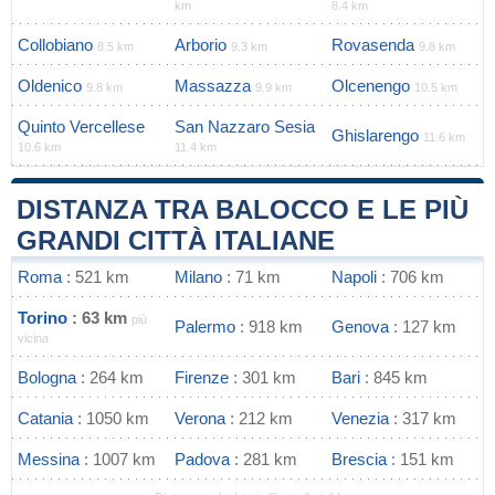
km
8.4 km
Collobiano
Arborio
Rovasenda
8.5 km
9.3 km
9.8 km
Oldenico
Massazza
Olcenengo
9.8 km
9.9 km
10.5 km
Quinto Vercellese
San Nazzaro Sesia
Ghislarengo
11.6 km
10.6 km
11.4 km
DISTANZA TRA BALOCCO E LE PIÙ
GRANDI CITTÀ ITALIANE
Roma
: 521 km
Milano
: 71 km
Napoli
: 706 km
Torino
: 63 km
più
Palermo
: 918 km
Genova
: 127 km
vicina
Bologna
: 264 km
Firenze
: 301 km
Bari
: 845 km
Catania
: 1050 km
Verona
: 212 km
Venezia
: 317 km
Messina
: 1007 km
Padova
: 281 km
Brescia
: 151 km