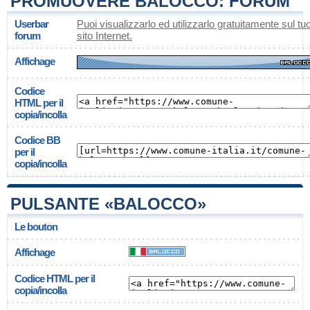
PROMUOVERE BALOCCO: FORUM
Userbar
Puoi visualizzarlo ed utilizzarlo gratuitamente sul tu
forum
sito Internet.
Affichage
Codice
HTML per il
copia/incolla
Codice BB
per il
copia/incolla
PULSANTE «BALOCCO»
Le bouton
Affichage
Codice HTML per il
copia/incolla