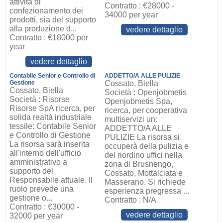
attività di
Contratto : €28000 -
confezionamento dei
34000 per year
prodotti, sia del supporto
alla produzione d...
vedere dettaglio
Contratto : €18000 per
year
vedere dettaglio
Contabile Senior e Controllo di
ADDETTO/A ALLE PULIZIE
Gestione
Cossato, Biella
Cossato, Biella
Società : Openjobmetis
Società : Risorse
Openjobmetis Spa,
Risorse SpA ricerca, per
ricerca, per cooperativa
solida realtà industriale
multiservizi un:
tessile: Contabile Senior
ADDETTO/A ALLE
e Controllo di Gestione
PULIZIE La risorsa si
La risorsa sarà inserita
occuperà della pulizia e
all'interno dell'ufficio
del riordino uffici nella
amministrativo a
zona di Brusnengo,
supporto del
Cossato, Mottalciata e
Responsabile attuale. Il
Masserano. Si richiede
ruolo prevede una
esperienza pregressa ...
gestione o...
Contratto : N/A
Contratto : €30000 -
vedere dettaglio
32000 per year