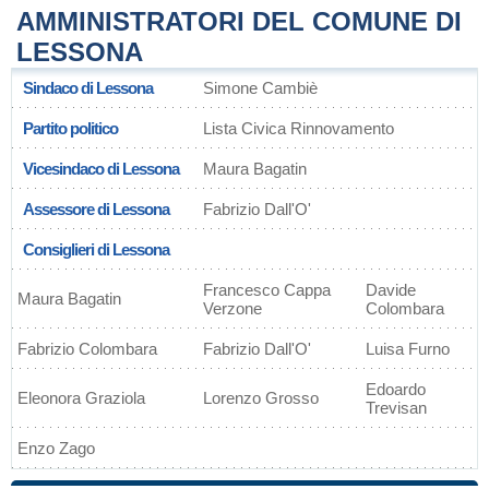
AMMINISTRATORI DEL COMUNE DI
LESSONA
Sindaco di Lessona
Simone Cambiè
Partito politico
Lista Civica Rinnovamento
Vicesindaco di Lessona
Maura Bagatin
Assessore di Lessona
Fabrizio Dall'O'
Consiglieri di Lessona
Francesco Cappa
Davide
Maura Bagatin
Verzone
Colombara
Fabrizio Colombara
Fabrizio Dall'O'
Luisa Furno
Edoardo
Eleonora Graziola
Lorenzo Grosso
Trevisan
Enzo Zago