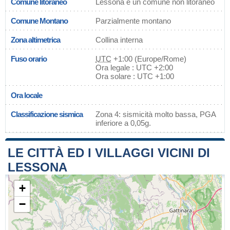
Comune litoraneo
Lessona è un comune non litoraneo
Comune Montano
Parzialmente montano
Zona altimetrica
Collina interna
Fuso orario
UTC
+1:00 (Europe/Rome)
Ora legale : UTC +2:00
Ora solare : UTC +1:00
Ora locale
Classificazione sismica
Zona 4: sismicità molto bassa, PGA
inferiore a 0,05g.
LE CITTÀ ED I VILLAGGI VICINI DI
LESSONA
+
−