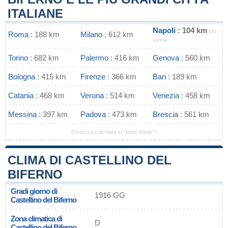
ITALIANE
Napoli
: 104 km
più
Roma
: 188 km
Milano
: 612 km
vicina
Torino
: 682 km
Palermo
: 416 km
Genova
: 560 km
Bologna
: 415 km
Firenze
: 366 km
Bari
: 189 km
Catania
: 468 km
Verona
: 514 km
Venezia
: 458 km
Messina
: 397 km
Padova
: 473 km
Brescia
: 561 km
Distanza calcolata in "linea d'aria" !
CLIMA DI CASTELLINO DEL
BIFERNO
Gradi giorno di
1916 GG
Castellino del Biferno
Zona climatica di
D
Castellino del Biferno