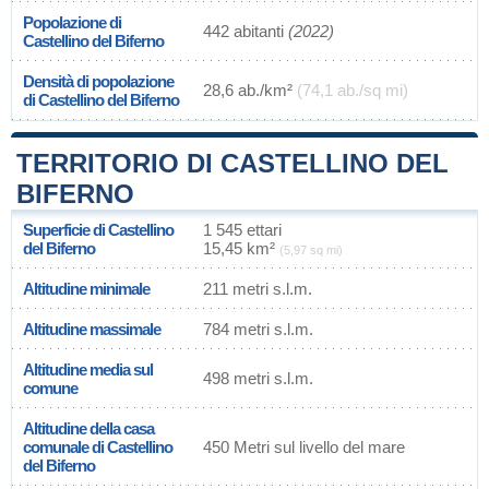
Popolazione di
442 abitanti
(2022)
Castellino del Biferno
Densità di popolazione
28,6 ab./km²
(74,1 ab./sq mi)
di Castellino del Biferno
TERRITORIO DI CASTELLINO DEL
BIFERNO
Superficie di Castellino
1 545 ettari
del Biferno
15,45 km²
(5,97 sq mi)
Altitudine minimale
211 metri s.l.m.
Altitudine massimale
784 metri s.l.m.
Altitudine media sul
498 metri s.l.m.
comune
Altitudine della casa
comunale di Castellino
450 Metri sul livello del mare
del Biferno