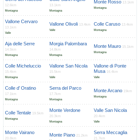
Monte Rosso
13.1km
12.6km
13.1km
Montagna
Montagna
Montagna
Vallone Cervaro
Vallone Olivoli
Colle Caruso
13.4km
13.4km
13.1km
Valle
Montagna
Valle
Aja delle Serre
Morgia Palombara
Monte Mauro
15.1km
14.5km
14.8km
Montagna
Montagna
Montagna
Colle Micheluccio
Vallone San Nicola
Vallone di Ponte
Musa
15.4km
15.5km
16.4km
Montagna
Valle
Valle
Colle d’ Oratino
Serra del Parco
Monte Arcano
19km
17.1km
17.7km
Montagna
Montagna
Montagna
Monte Verdone
Valle San Nicola
Colle Tentale
19.5km
20.3km
20.4km
Montagna
Montagna
Valle
Monte Vairano
Serra Meccaglia
Monte Piano
21.2km
20.8km
21.7km