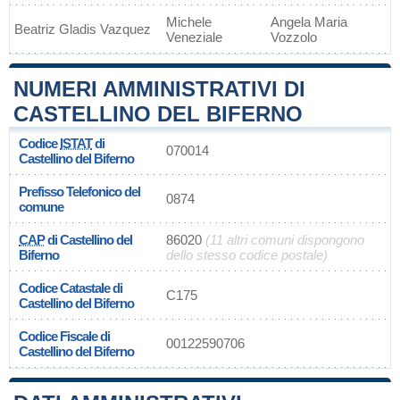
Michele
Angela Maria
Beatriz Gladis Vazquez
Veneziale
Vozzolo
NUMERI AMMINISTRATIVI DI
CASTELLINO DEL BIFERNO
Codice
ISTAT
di
070014
Castellino del Biferno
Prefisso Telefonico del
0874
comune
CAP
di Castellino del
86020
(11 altri comuni dispongono
Biferno
dello stesso codice postale)
Codice Catastale di
C175
Castellino del Biferno
Codice Fiscale di
00122590706
Castellino del Biferno