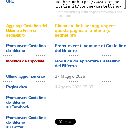
URL
Puoi collegarti a questa pagina attraverso il rigo
sottostante.
Aggiungi Castellino del
Clicca sul link per aggiungere
Biferno a Preferiti /
questa pagina ai preferiti (o
segnalibro
segnalibro)
Promuovere Castellino
Promuovere il comune di Castellino
del Biferno
del Biferno
Modifica da apportare
Modifica da apportare Castellino
del Biferno
Ultimo aggiornamento
27 Maggio 2025
Pagina data
4 Agosto 2026 05:37
Promuovere Castellino
del Biferno
su Facebook
Promuovere Castellino
del Biferno
su Twitter