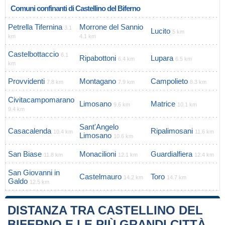
Comuni confinanti di Castellino del Biferno
Petrella Tifernina
Morrone del Sannio
3.1
Lucito
5 km
km
4.1 km
Castelbottaccio
6.1
Ripabottoni
Lupara
6.4 km
6.5 km
km
Provvidenti
Montagano
Campolieto
7.8 km
7.9 km
8.3 km
Civitacampomarano
Limosano
Matrice
9.6 km
10.1 km
9.4 km
Sant'Angelo
Casacalenda
Ripalimosani
10.4 km
11.6 km
Limosano
10.6 km
San Biase
Monacilioni
Guardialfiera
11.8 km
12.1 km
12.4 km
San Giovanni in
Castelmauro
Toro
14.2 km
14.7 km
Galdo
12.5 km
DISTANZA TRA CASTELLINO DEL
BIFERNO E LE PIÙ GRANDI CITTÀ