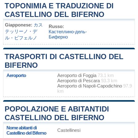
TOPONIMIA E TRADUZIONE DI
CASTELLINO DEL BIFERNO
Giapponese:
カス
Russo:
テッリーノ・デ
Кастеллино-дель-
Биферно
ル・ビフェルノ
TRASPORTI DI CASTELLINO DEL
BIFERNO
Aeroporto
Aeroporto di Foggia
73.1 km
Aeroporto di Pescara
93.3 km
Aeroporto di Napoli-Capodichino
97.9
km
POPOLAZIONE E ABITANTIDI
CASTELLINO DEL BIFERNO
Nome abitanti di
Castellinesi
Castellino del Biferno