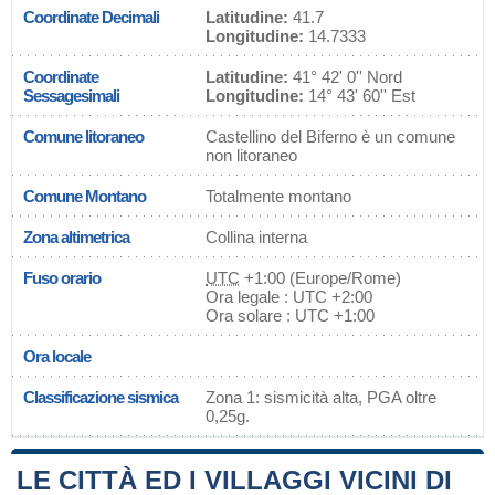
Coordinate Decimali
Latitudine:
41.7
Longitudine:
14.7333
Coordinate
Latitudine:
41° 42' 0'' Nord
Sessagesimali
Longitudine:
14° 43' 60'' Est
Comune litoraneo
Castellino del Biferno è un comune
non litoraneo
Comune Montano
Totalmente montano
Zona altimetrica
Collina interna
Fuso orario
UTC
+1:00 (Europe/Rome)
Ora legale : UTC +2:00
Ora solare : UTC +1:00
Ora locale
Classificazione sismica
Zona 1: sismicità alta, PGA oltre
0,25g.
LE CITTÀ ED I VILLAGGI VICINI DI