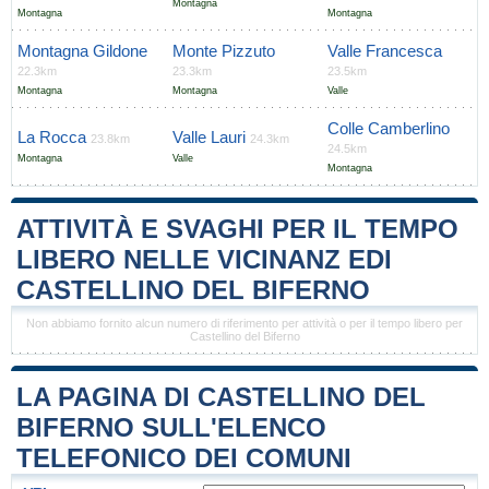
Montagna
Montagna
Montagna
Montagna Gildone
Monte Pizzuto
Valle Francesca
22.3km
23.3km
23.5km
Montagna
Montagna
Valle
Colle Camberlino
La Rocca
Valle Lauri
23.8km
24.3km
24.5km
Montagna
Valle
Montagna
ATTIVITÀ E SVAGHI PER IL TEMPO
LIBERO NELLE VICINANZ EDI
CASTELLINO DEL BIFERNO
Non abbiamo fornito alcun numero di riferimento per attività o per il tempo libero per
Castellino del Biferno
LA PAGINA DI CASTELLINO DEL
BIFERNO SULL'ELENCO
TELEFONICO DEI COMUNI