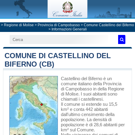
>
Regione di Molise
>
Provincia di Campobasso
>
Comune Castellino del Biferno
> Informazioni Generali
COMUNE DI CASTELLINO DEL
BIFERNO (CB)
Castellino del Biferno
è un
comune italiano
della Provincia
di Campobasso
in
della Regione
di Molise
. I suoi abitanti sono
chiamati i castellinesi.
Il comune si estende su 15,5
km² e conta 442 abitanti
dall'ultimo censimento della
popolazione. La densità di
popolazione è di 28,6 abitanti per
km² sul Comune.
Nelle vicinanze dei comuni di