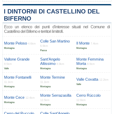
I DINTORNI DI CASTELLINO DEL
BIFERNO
Ecco un elenco dei punti d'interesse situati nel Comune di
Castellino del Biferno e territori limitrofi.
Colle San Martino
Monte Peloso
Il Monte
4.6km
7.4km
6.9km
Montagna
Montagna
Passa
Vallone Grande
Sant’Angelo
Monte Femmina
Altissimo
Morta
8.5km
8.9km
8.9km
Valle
Montagna
Montagna
Monte Fontanelli
Monte Termine
Valle Covatta
12.2km
11.1km
11.1km
Valle
Montagna
Montagna
Monte Serrazasilla
Cerro Rúccolo
Monte Cece
12.4km
12.5km
12.6km
Montagna
Montagna
Montagna
Cerro del Ruccolo
Colle Sant’Angelo