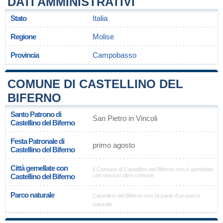
DATI AMMINISTRATIVI
Stato
Italia
Regione
Molise
Provincia
Campobasso
COMUNE DI CASTELLINO DEL
BIFERNO
Santo Patrono di
San Pietro in Vincoli
Castellino del Biferno
Festa Patronale di
primo agosto
Castellino del Biferno
Città gemellate con
Il Comune di Castellino del Biferno non è gemellato
Castellino del Biferno
con nessun altro comune.
Parco naturale
Castellino del Biferno non fa parte d'un parco
naturale