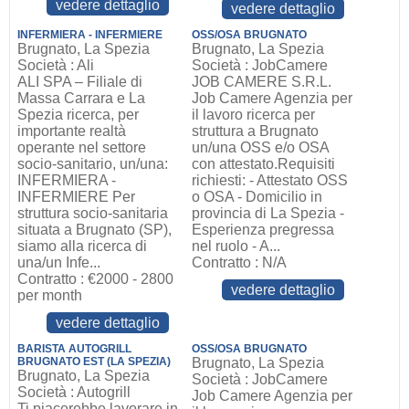
vedere dettaglio
vedere dettaglio
INFERMIERA - INFERMIERE
OSS/OSA BRUGNATO
Brugnato, La Spezia
Brugnato, La Spezia
Società : Ali
Società : JobCamere
ALI SPA – Filiale di
JOB CAMERE S.R.L.
Massa Carrara e La
Job Camere Agenzia per
Spezia ricerca, per
il lavoro ricerca per
importante realtà
struttura a Brugnato
operante nel settore
un/una OSS e/o OSA
socio-sanitario, un/una:
con attestato.Requisiti
INFERMIERA -
richiesti: - Attestato OSS
INFERMIERE Per
o OSA - Domicilio in
struttura socio-sanitaria
provincia di La Spezia -
situata a Brugnato (SP),
Esperienza pregressa
siamo alla ricerca di
nel ruolo - A...
una/un Infe...
Contratto : N/A
Contratto : €2000 - 2800
vedere dettaglio
per month
vedere dettaglio
BARISTA AUTOGRILL
OSS/OSA BRUGNATO
BRUGNATO EST (LA SPEZIA)
Brugnato, La Spezia
Brugnato, La Spezia
Società : JobCamere
Società : Autogrill
Job Camere Agenzia per
Ti piacerebbe lavorare in