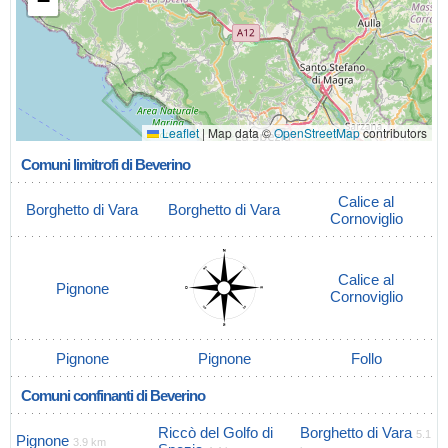
−
Leaflet
|
Map data ©
OpenStreetMap
contributors
Comuni limitrofi di Beverino
Calice al
Borghetto di Vara
Borghetto di Vara
Cornoviglio
Calice al
Pignone
Cornoviglio
Pignone
Pignone
Follo
Comuni confinanti di Beverino
Riccò del Golfo di
Borghetto di Vara
5.1
Pignone
3.9 km