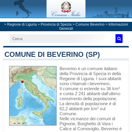
>
Regione di Liguria
>
Provincia di Spezia
>
Comune Beverino
> Informazioni
Generali
COMUNE DI BEVERINO (SP)
Beverino
è un comune italiano
della Provincia di Spezia
in
della
Regione di Liguria
. I suoi abitanti
sono chiamati i beverinesi.
Il comune si estende su 36 km²
e conta 2 241 abitanti dall'ultimo
censimento della popolazione.
La densità di popolazione è di
62,2 abitanti per km² sul
Comune.
Nelle vicinanze dei comuni di
Pignone
,
Borghetto di Vara
i
Calice al Cornoviglio
, Beverino è