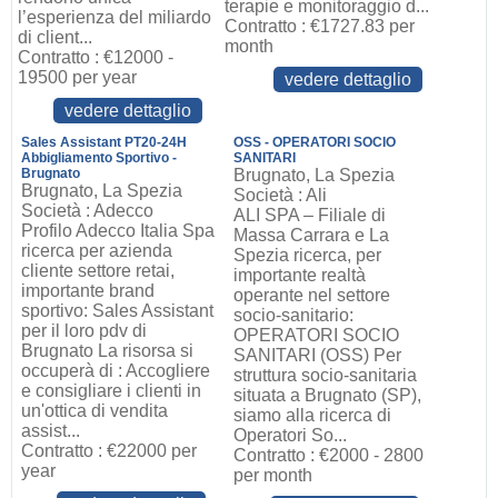
terapie e monitoraggio d...
l’esperienza del miliardo
Contratto : €1727.83 per
di client...
month
Contratto : €12000 -
19500 per year
vedere dettaglio
vedere dettaglio
Sales Assistant PT20-24H
OSS - OPERATORI SOCIO
Abbigliamento Sportivo -
SANITARI
Brugnato
Brugnato, La Spezia
Brugnato, La Spezia
Società : Ali
Società : Adecco
ALI SPA – Filiale di
Profilo Adecco Italia Spa
Massa Carrara e La
ricerca per azienda
Spezia ricerca, per
cliente settore retai,
importante realtà
importante brand
operante nel settore
sportivo: Sales Assistant
socio-sanitario:
per il loro pdv di
OPERATORI SOCIO
Brugnato La risorsa si
SANITARI (OSS) Per
occuperà di : Accogliere
struttura socio-sanitaria
e consigliare i clienti in
situata a Brugnato (SP),
un'ottica di vendita
siamo alla ricerca di
assist...
Operatori So...
Contratto : €22000 per
Contratto : €2000 - 2800
year
per month