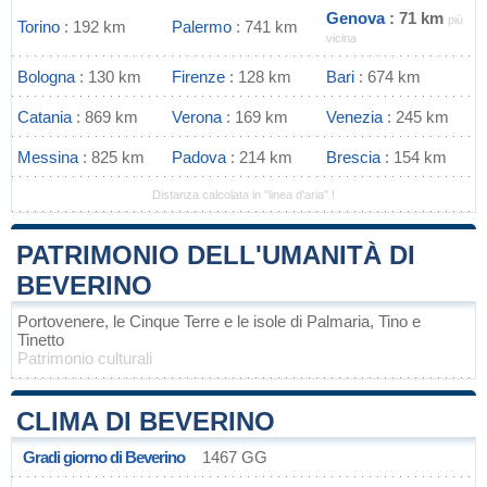
Genova
: 71 km
più
Torino
: 192 km
Palermo
: 741 km
vicina
Bologna
: 130 km
Firenze
: 128 km
Bari
: 674 km
Catania
: 869 km
Verona
: 169 km
Venezia
: 245 km
Messina
: 825 km
Padova
: 214 km
Brescia
: 154 km
Distanza calcolata in "linea d'aria" !
PATRIMONIO DELL'UMANITÀ DI
BEVERINO
Portovenere, le Cinque Terre e le isole di Palmaria, Tino e
Tinetto
Patrimonio culturali
CLIMA DI BEVERINO
Gradi giorno di Beverino
1467 GG