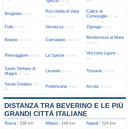
Spezia
4.4 km
km
Rocchetta di Vara
Calice al
Brugnato
5.9 km
Cornoviglio
6.4 km
7.7 km
Follo
Vernazza
Zignago
8.2 km
9.3 km
9.4 km
Monterosso al Mare
Bolano
Carrodano
10.1 km
10.4 km
10.5 km
Vezzano Ligure
11
Riomaggiore
La Spezia
10.9 km
10.9 km
km
Santo Stefano di
Levanto
Tresana
12.7 km
13.4 km
Magra
12.2 km
Sesta Godano
13.5
Podenzana
Arcola
14 km
14.1 km
km
DISTANZA TRA BEVERINO E LE PIÙ
GRANDI CITTÀ ITALIANE
Roma
: 338 km
Milano
: 148 km
Napoli
: 524 km