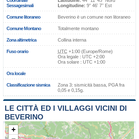
Coordinate
Latitudine:
44° 11' 45'' Nord
Sessagesimali
Longitudine:
9° 46' 7'' Est
Comune litoraneo
Beverino è un comune non litoraneo
Comune Montano
Totalmente montano
Zona altimetrica
Collina interna
Fuso orario
UTC
+1:00 (Europe/Rome)
Ora legale : UTC +2:00
Ora solare : UTC +1:00
Ora locale
Classificazione sismica
Zona 3: sismicità bassa, PGA fra
0,05 e 0,15g.
LE CITTÀ ED I VILLAGGI VICINI DI
BEVERINO
+