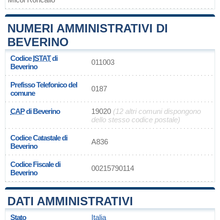
NUMERI AMMINISTRATIVI DI
BEVERINO
Codice
ISTAT
di
011003
Beverino
Prefisso Telefonico del
0187
comune
CAP
di Beverino
19020
(12 altri comuni dispongono
dello stesso codice postale)
Codice Catastale di
A836
Beverino
Codice Fiscale di
00215790114
Beverino
DATI AMMINISTRATIVI
Stato
Italia