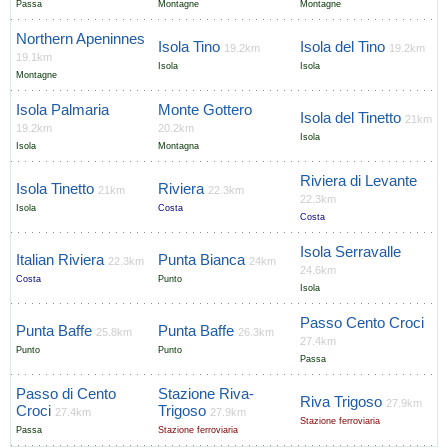
Passa
Montagne
Montagne
Northern Apeninnes
Isola Tino
Isola del Tino
19.2km
19.2km
19.1km
Isola
Isola
Montagne
Isola Palmaria
Monte Gottero
Isola del Tinetto
21km
19.2km
20.2km
Isola
Isola
Montagna
Riviera di Levante
Isola Tinetto
Riviera
21km
22.3km
22.3km
Isola
Costa
Costa
Isola Serravalle
Italian Riviera
Punta Bianca
22.3km
24km
24.6km
Costa
Punto
Isola
Passo Cento Croci
Punta Baffe
Punta Baffe
25.8km
26.3km
27.4km
Punto
Punto
Passa
Passo di Cento
Stazione Riva-
Riva Trigoso
27.9km
Croci
Trigoso
27.4km
27.9km
Stazione ferroviaria
Passa
Stazione ferroviaria