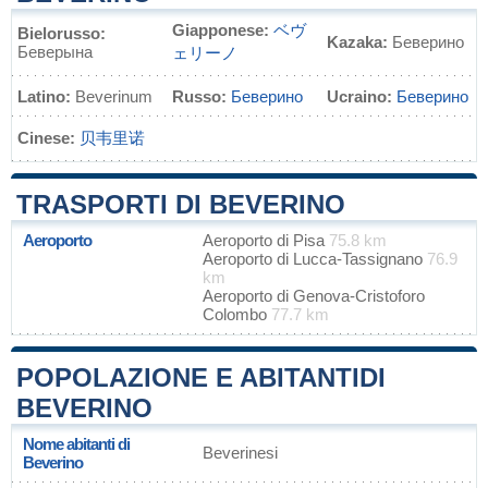
Giapponese:
ベヴ
Bielorusso:
Kazaka:
Беверино
Беверына
ェリーノ
Latino:
Beverinum
Russo:
Беверино
Ucraino:
Беверино
Cinese:
贝韦里诺
TRASPORTI DI BEVERINO
Aeroporto
Aeroporto di Pisa
75.8 km
Aeroporto di Lucca-Tassignano
76.9
km
Aeroporto di Genova-Cristoforo
Colombo
77.7 km
POPOLAZIONE E ABITANTIDI
BEVERINO
Nome abitanti di
Beverinesi
Beverino