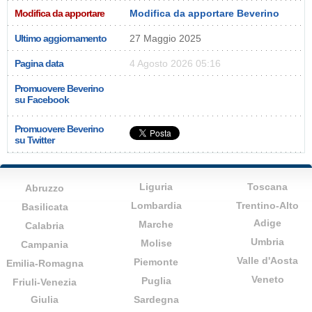
Modifica da apportare
Modifica da apportare Beverino
Ultimo aggiornamento
27 Maggio 2025
Pagina data
4 Agosto 2026 05:16
Promuovere Beverino
su Facebook
Promuovere Beverino
su Twitter
Liguria
Toscana
Abruzzo
Lombardia
Trentino-Alto
Basilicata
Adige
Marche
Calabria
Umbria
Molise
Campania
Valle d'Aosta
Piemonte
Emilia-Romagna
Veneto
Puglia
Friuli-Venezia
Giulia
Sardegna