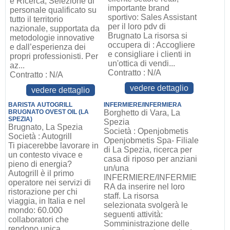
e Ricerca, Selezione di
importante brand
personale qualificato su
sportivo: Sales Assistant
tutto il territorio
per il loro pdv di
nazionale, supportata da
Brugnato La risorsa si
metodologie innovative
occupera di : Accogliere
e dall’esperienza dei
e consigliare i clienti in
propri professionisti. Per
un'ottica di vendi...
az...
Contratto : N/A
Contratto : N/A
vedere dettaglio
vedere dettaglio
BARISTA AUTOGRILL
INFERMIERE/INFERMIERA
BRUGNATO OVEST OIL (LA
Borghetto di Vara, La
SPEZIA)
Spezia
Brugnato, La Spezia
Società : Openjobmetis
Società : Autogrill
Openjobmetis Spa- Filiale
Ti piacerebbe lavorare in
di La Spezia, ricerca per
un contesto vivace e
casa di riposo per anziani
pieno di energia?
un/una
Autogrill è il primo
INFERMIERE/INFERMIE
operatore nei servizi di
RA da inserire nel loro
ristorazione per chi
staff. La risorsa
viaggia, in Italia e nel
selezionata svolgerà le
mondo: 60.000
seguenti attività:
collaboratori che
Somministrazione delle
rendono unica