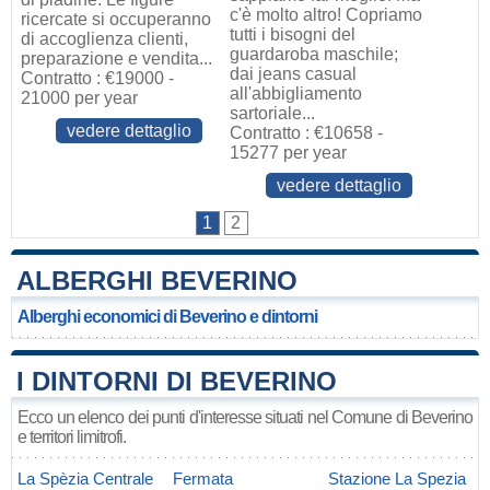
c'è molto altro! Copriamo
ricercate si occuperanno
tutti i bisogni del
di accoglienza clienti,
guardaroba maschile;
preparazione e vendita...
dai jeans casual
Contratto : €19000 -
all'abbigliamento
21000 per year
sartoriale...
vedere dettaglio
Contratto : €10658 -
15277 per year
vedere dettaglio
1
2
ALBERGHI BEVERINO
Alberghi economici di Beverino e dintorni
I DINTORNI DI BEVERINO
Ecco un elenco dei punti d'interesse situati nel Comune di Beverino
e territori limitrofi.
La Spèzia Centrale
Fermata
Stazione La Spezia