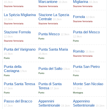
Marcantone
Migliarina
10.2km
10.2km
10.2km
Stazione ferroviaria
Stazione ferroviaria
Stazione ferroviaria
La Spèzia Migliarina
Stazione La Spezia
Fornola
12.6km
Centrale
10.2km
10.2km
Stazione ferroviaria
Stazione ferroviaria
Stazione ferroviaria
Stazione Fornola
Punta del Mesco
Punta Mesco
12.9km
12.6km
12.9km
Punto
Stazione ferroviaria
Punto
Punta del Varignano
Punta Santa Maria
Romito
15.9km
15.3km
15.8km
Stazione ferroviaria
Punto
Punto
Punta della
Punta San Pietro
Punta del Salto
17km
Castagna
17km
17km
Punto
Punto
Punto
Punta Santa Teresa
Punta di Santa
Monte San Nicolao
Teresa
17.1km
17.1km
17.2km
Punto
Punto
Montagna
Passo del Bracco
Appennini
Appennino
Settentrionale
Settentrionale
17.2km
19.1km
19.1km