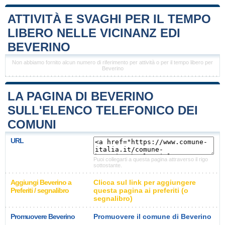
ATTIVITÀ E SVAGHI PER IL TEMPO
LIBERO NELLE VICINANZ EDI
BEVERINO
Non abbiamo fornito alcun numero di riferimento per attività o per il tempo libero per
Beverino
LA PAGINA DI BEVERINO
SULL'ELENCO TELEFONICO DEI
COMUNI
URL
Puoi collegarti a questa pagina attraverso il rigo
sottostante.
Aggiungi Beverino a
Clicca sul link per aggiungere
Preferiti / segnalibro
questa pagina ai preferiti (o
segnalibro)
Promuovere Beverino
Promuovere il comune di Beverino