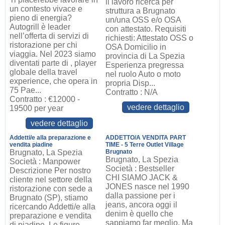
il lavoro ricerca per
un contesto vivace e
struttura a Brugnato
pieno di energia?
un/una OSS e/o OSA
Autogrill è leader
con attestato. Requisiti
nell’offerta di servizi di
richiesti: Attestato OSS o
ristorazione per chi
OSA Domicilio in
viaggia. Nel 2023 siamo
provincia di La Spezia
diventati parte di , player
Esperienza pregressa
globale della travel
nel ruolo Auto o moto
experience, che opera in
propria Disp...
75 Pae...
Contratto : N/A
Contratto : €12000 -
vedere dettaglio
19500 per year
vedere dettaglio
Addetti/e alla preparazione e
ADDETTO/A VENDITA PART
vendita piadine
TIME - 5 Terre Outlet Village
Brugnato, La Spezia
Brugnato
Brugnato, La Spezia
Società : Manpower
Società : Bestseller
Descrizione Per nostro
CHI SIAMO JACK &
cliente nel settore della
JONES nasce nel 1990
ristorazione con sede a
dalla passione per i
Brugnato (SP), stiamo
jeans, ancora oggi il
ricercando Addetti/e alla
denim è quello che
preparazione e vendita
sappiamo far meglio. Ma
di piadine. Le figure