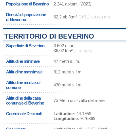
Popolazione di Beverino
2 241 abitanti
(2023)
Densità di popolazione
62,2 ab./km²
(161,1 ab./sq mi)
di Beverino
TERRITORIO DI BEVERINO
Superficie di Beverino
3 602 ettari
36,02 km²
(13,91 sq mi)
Altitudine minimale
47 metri s.l.m.
Altitudine massimale
812 metri s.l.m.
Altitudine media sul
430 metri s.l.m.
comune
Altitudine della casa
73 Metri sul livello del mare
comunale di Beverino
Coordinate Decimali
Latitudine:
44.1959
Longitudine:
9.76869