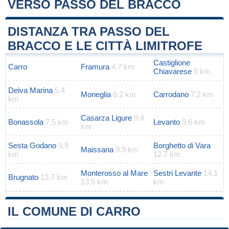
VERSO PASSO DEL BRACCO
Leaflet
|
Map data ©
OpenStreetMap
contributors
+
DISTANZA TRA PASSO DEL
−
BRACCO E LE CITTÀ LIMITROFE
Castiglione
Carro
Framura
4.7 km
Chiavarese
5 km
Deiva Marina
5.4
Moneglia
6.2 km
Carrodano
7.2 km
km
Casarza Ligure
9.4
Bonassola
7.5 km
Levanto
9.6 km
km
Sesta Godano
9.9
Borghetto di Vara
Maissana
9.9 km
km
12.7 km
Monterosso al Mare
Sestri Levante
14.1
Brugnato
12.7 km
13.5 km
km
IL COMUNE DI CARRO