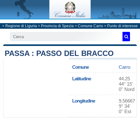
>
Regione di Liguria
>
Provincia di Spezia
>
Comune Carro
> Punto di interesse
PASSA : PASSO DEL BRACCO
Comune
Carro
Latitudine
44.25
44° 15'
0'' Nord
Longitudine
9.56667
9° 34'
0'' Est