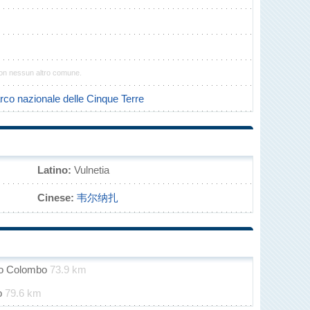
con nessun altro comune.
rco nazionale delle Cinque Terre
Latino:
Vulnetia
Cinese:
韦尔纳扎
oro Colombo
73.9 km
o
79.6 km