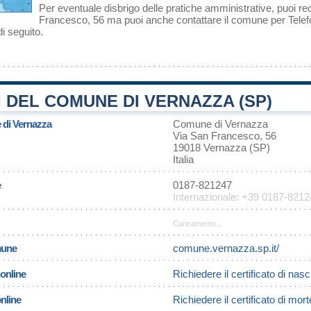
Per eventuale disbrigo delle pratiche amministrative, puoi r
Francesco, 56 ma puoi anche contattare il comune per Telefon
i seguito.
 DEL COMUNE DI VERNAZZA (SP)
 di Vernazza
Comune di Vernazza
Via San Francesco, 56
19018 Vernazza (SP)
Italia
e
0187-821247
Internazionale: +39 0187-821
Caricamento...
omune
comune.vernazza.sp.it/
 online
Richiedere il certificato di nas
online
Richiedere il certificato di mor