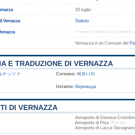
ernazza
20 luglio
di Vernazza
Statuto
Vernazza
Il Comune di Vernazza non è gemellato 
Vernazza è un Comune del
Pa
A E TRADUZIONE DI VERNAZZA
ルナッツァ
Coreano:
베르니차
Ucraino:
Вернацца
TI DI VERNAZZA
Aeroporto di Genova-Cristof
Aeroporto di Pisa
75.9 km
Aeroporto di Lucca-Tassignan