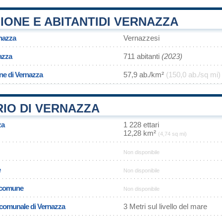
ONE E ABITANTIDI VERNAZZA
rnazza
Vernazzesi
azza
711 abitanti
(2023)
ne di Vernazza
57,9 ab./km²
(150,0 ab./sq mi)
IO DI VERNAZZA
za
1 228 ettari
12,28 km²
(4,74 sq mi)
Non disponibile
e
Non disponibile
l comune
Non disponibile
a comunale di Vernazza
3 Metri sul livello del mare