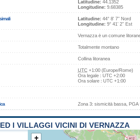
Latitudine:
44.1352
Longitudine:
9.68385
simali
Latitudine:
44° 8' 7'' Nord
Longitudine:
9° 41' 2'' Est
Vernazza è un comune litoran
Totalmente montano
Collina litoranea
UTC
+1:00 (Europe/Rome)
Ora legale : UTC +2:00
Ora solare : UTC +1:00
ica
Zona 3: sismicità bassa, PGA f
 ED I VILLAGGI VICINI DI VERNAZZA
+