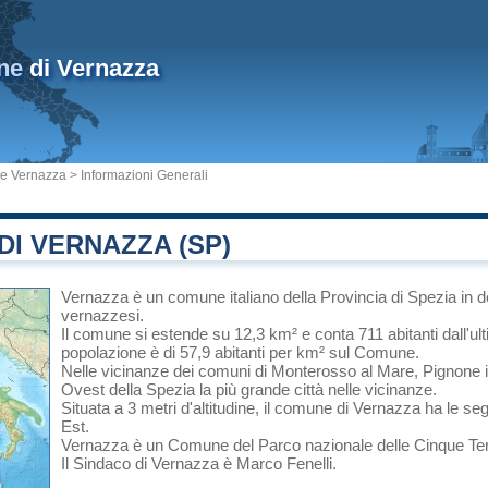
ne
di Vernazza
e Vernazza
> Informazioni Generali
I VERNAZZA (SP)
Vernazza
è un comune italiano
della Provincia di Spezia
in
d
vernazzesi.
Il comune si estende su 12,3 km² e conta 711 abitanti dall'ul
popolazione è di 57,9 abitanti per km² sul Comune.
Nelle vicinanze dei comuni di
Monterosso al Mare
,
Pignone
Ovest della
Spezia
la più grande città nelle vicinanze.
Situata a 3 metri d'altitudine, il comune di Vernazza ha le seg
Est.
Vernazza è un Comune del
Parco nazionale delle Cinque Te
Il Sindaco di Vernazza è Marco Fenelli.