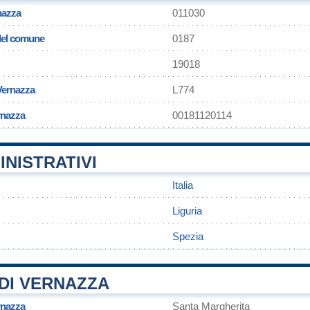
nazza
011030
 del comune
0187
19018
Vernazza
L774
rnazza
00181120114
INISTRATIVI
Italia
Liguria
Spezia
DI VERNAZZA
rnazza
Santa Margherita