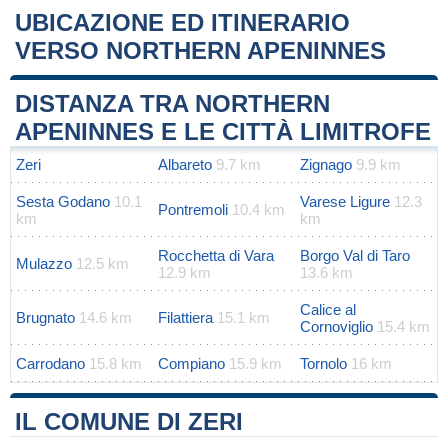
UBICAZIONE ED ITINERARIO
VERSO NORTHERN APENINNES
Leaflet
|
Map data ©
OpenStreetMap
contributors
+
DISTANZA TRA NORTHERN
−
APENINNES E LE CITTÀ LIMITROFE
Zeri
Albareto
9.7 km
Zignago
9.9 km
Sesta Godano
10.1
Varese Ligure
12.3
Pontremoli
10.4 km
km
km
Rocchetta di Vara
Borgo Val di Taro
Mulazzo
12.5 km
12.9 km
13.6 km
Calice al
Brugnato
14.6 km
Filattiera
15.1 km
Cornoviglio
15.4 km
Carrodano
15.8 km
Compiano
15.9 km
Tornolo
16 km
IL COMUNE DI ZERI