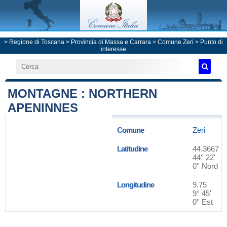
>
Regione di Toscana
>
Provincia di Massa e Carrara
>
Comune Zeri
> Punto di
interesse
MONTAGNE : NORTHERN
APENINNES
Comune
Zeri
Latitudine
44.3667
44° 22'
0'' Nord
Longitudine
9.75
9° 45'
0'' Est