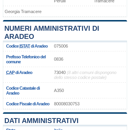
Perulli
Tramacere
Georgia Tramacere
NUMERI AMMINISTRATIVI DI
ARADEO
Codice
ISTAT
di Aradeo
075006
Prefisso Telefonico del
0836
comune
CAP
di Aradeo
73040
(8 altri comuni dispongono
dello stesso codice postale)
Codice Catastale di
A350
Aradeo
Codice Fiscale di Aradeo
80008030753
DATI AMMINISTRATIVI