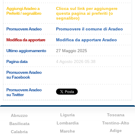
Aggiungi Aradeo a
Clicca sul link per aggiungere
Preferiti / segnalibro
questa pagina ai preferiti (o
segnalibro)
Promuovere Aradeo
Promuovere il comune di Aradeo
Modifica da apportare
Modifica da apportare Aradeo
Ultimo aggiornamento
27 Maggio 2025
Pagina data
4 Agosto 2026 05:38
Promuovere Aradeo
su Facebook
Promuovere Aradeo
su Twitter
Liguria
Toscana
Abruzzo
Lombardia
Trentino-Alto
Basilicata
Adige
Marche
Calabria