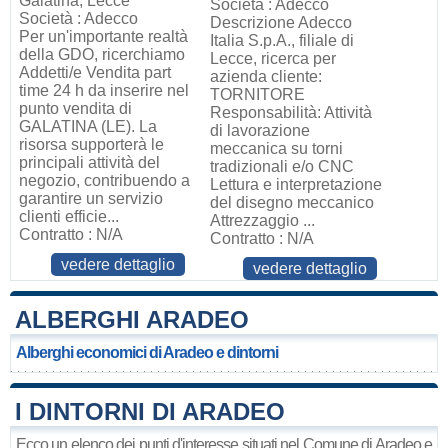
Galatina, Lecce
Società : Adecco
Società : Adecco
Descrizione Adecco
Per un'importante realtà
Italia S.p.A., filiale di
della GDO, ricerchiamo
Lecce, ricerca per
Addetti/e Vendita part
azienda cliente:
time 24 h da inserire nel
TORNITORE
punto vendita di
Responsabilità: Attività
GALATINA (LE). La
di lavorazione
risorsa supporterà le
meccanica su torni
principali attività del
tradizionali e/o CNC
negozio, contribuendo a
Lettura e interpretazione
garantire un servizio
del disegno meccanico
clienti efficie...
Attrezzaggio ...
Contratto : N/A
Contratto : N/A
vedere dettaglio
vedere dettaglio
ALBERGHI ARADEO
Alberghi economici di Aradeo e dintorni
I DINTORNI DI ARADEO
Ecco un elenco dei punti d'interesse situati nel Comune di Aradeo e