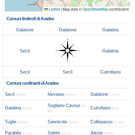
Leaflet
|
Map data ©
OpenStreetMap
contributors
Comuni limitrofi di Aradeo
Galatone
Galatone
Galatina
Seclì
Galatina
Seclì
Seclì
Cutrofiano
Comuni confinanti di Aradeo
Seclì
Neviano
Galatone
2.6 km
2.8 km
5.3 km
Sogliano Cavour
5.9
Galatina
Cutrofiano
5.8 km
6 km
km
Tuglie
Sannicola
Collepasso
6.8 km
6.9 km
7.1 km
Parabita
Soleto
Alezio
9.1 km
9.2 km
9.8 km