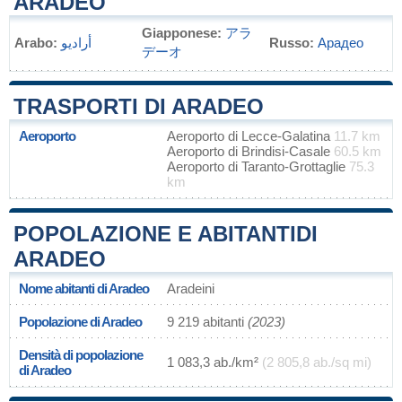
ARADEO
Giapponese:
アラ
Arabo:
أراديو
Russo:
Арадео
デーオ
TRASPORTI DI ARADEO
Aeroporto
Aeroporto di Lecce-Galatina
11.7 km
Aeroporto di Brindisi-Casale
60.5 km
Aeroporto di Taranto-Grottaglie
75.3
km
POPOLAZIONE E ABITANTIDI
ARADEO
Nome abitanti di Aradeo
Aradeini
Popolazione di Aradeo
9 219 abitanti
(2023)
Densità di popolazione
1 083,3 ab./km²
(2 805,8 ab./sq mi)
di Aradeo