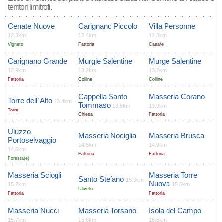
territori limitrofi.
Cenate Nuove
Carignano Piccolo
Villa Personne
12.3km
12.4km
12.8km
Vigneto
Fattoria
Casa/e
Carignano Grande
Murgie Salentine
Murge Salentine
12.9km
13.2km
13.2km
Fattoria
Colline
Colline
Cappella Santo
Masseria Corano
Torre dell’ Alto
13.4km
Tommaso
13.6km
13.9km
Torre
Chiesa
Fattoria
Uluzzo
Masseria Nociglia
Masseria Brusca
Portoselvaggio
14.5km
14.9km
14.5km
Fattoria
Fattoria
Foresta(e)
Masseria Sciogli
Masseria Torre
Santo Stefano
15.3km
Nuova
15.2km
15.5km
Uliveto
Fattoria
Fattoria
Masseria Nucci
Masseria Torsano
Isola del Campo
15.7km
15.8km
16.5km