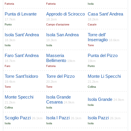
Fattoria
Fattoria
Isola
Punta di Levante
Approdo di Scirocco
Casa Sant’ Andrea
17.7km
18.1km
18.2km
Punto
Campo d'aviazione
Casa/e
Isola Sant’ Andrea
Isola San Andrea
Torre dell’
Inserraglio
18.3km
18.3km
18.6km
Isola
Isola
Torre
Faro Sant’ Andrea
Masseria
Punta del Pizzo
Bellimento
18.7km
19km
19km
Faro
Fattoria
Punto
Torre Sant’Isidoro
Torre del Pizzo
Monte Li Specchi
19.4km
20.2km
21.2km
Torre
Torre
Collina
Monte Specchi
Isola Grande
Isola Grande
24.9km
Cesarea
21.2km
24.9km
Isola
Collina
Isola
Scoglio Pazzi
Isola I Pazzi
Isola Pazzi
26.1km
26.1km
26.1km
Isola
Isola
Isola