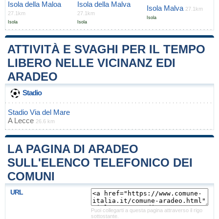
Isola della Maloa
Isola della Malva
Isola Malva
27.1km
27.1km
27.1km
Isola
Isola
Isola
ATTIVITÀ E SVAGHI PER IL TEMPO
LIBERO NELLE VICINANZ EDI
ARADEO
Stadio
Stadio Via del Mare
A
Lecce
26.6 km
LA PAGINA DI ARADEO
SULL'ELENCO TELEFONICO DEI
COMUNI
URL
Puoi collegarti a questa pagina attraverso il rigo
sottostante.