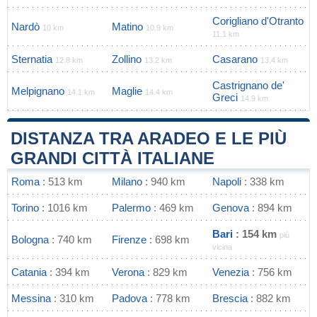
Corigliano d'Otranto
Nardò
Matino
10 km
10.9 km
11.1 km
Sternatia
Zollino
Casarano
12.8 km
13.2 km
13.4 km
Castrignano de'
Melpignano
Maglie
14.1 km
14.4 km
Greci
14.9 km
DISTANZA TRA ARADEO E LE PIÙ
GRANDI CITTÀ ITALIANE
Roma
: 513 km
Milano
: 940 km
Napoli
: 338 km
Torino
: 1016 km
Palermo
: 469 km
Genova
: 894 km
Bari
: 154 km
più
Bologna
: 740 km
Firenze
: 698 km
vicina
Catania
: 394 km
Verona
: 829 km
Venezia
: 756 km
Messina
: 310 km
Padova
: 778 km
Brescia
: 882 km