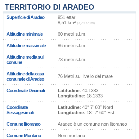
TERRITORIO DI ARADEO
Superficie di Aradeo
851 ettari
8,51 km²
(3,29 sq mi)
Altitudine minimale
60 metri s.l.m.
Altitudine massimale
86 metri s.l.m.
Altitudine media sul
73 metri s.l.m.
comune
Altitudine della casa
76 Metri sul livello del mare
comunale di Aradeo
Coordinate Decimali
Latitudine:
40.1333
Longitudine:
18.1333
Coordinate
Latitudine:
40° 7' 60'' Nord
Sessagesimali
Longitudine:
18° 7' 60'' Est
Comune litoraneo
Aradeo è un comune non litoraneo
Comune Montano
Non montano