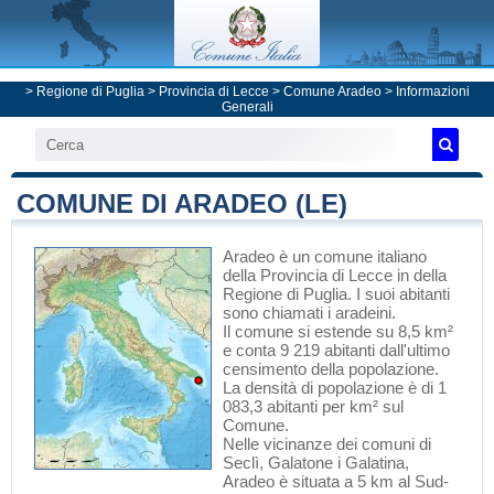
>
Regione di Puglia
>
Provincia di Lecce
>
Comune Aradeo
> Informazioni
Generali
COMUNE DI ARADEO (LE)
Aradeo
è un comune italiano
della Provincia di Lecce
in
della
Regione di Puglia
. I suoi abitanti
sono chiamati i aradeini.
Il comune si estende su 8,5 km²
e conta 9 219 abitanti dall'ultimo
censimento della popolazione.
La densità di popolazione è di 1
083,3 abitanti per km² sul
Comune.
Nelle vicinanze dei comuni di
Seclì
,
Galatone
i
Galatina
,
Aradeo è situata a 5 km al Sud-