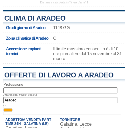
Distanza calcolata in "linea d'aria" !
CLIMA DI ARADEO
Gradi giorno di Aradeo
1148 GG
Zona climatica di Aradeo
C
Accensione impianti
Il limite massimo consentito è di 10
termici
ore giornaliere dal 15 novembre al 31
marzo
OFFERTE DI LAVORO A ARADEO
Professione
Professione, Parole, società
, ,
ADDETTO/A VENDITA PART
TORNITORE
TIME 24H - GALATINA (LE)
Galatina, Lecce