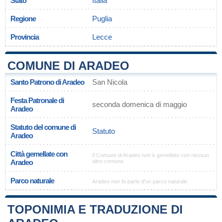
Stato
Italia
Regione
Puglia
Provincia
Lecce
COMUNE DI ARADEO
Santo Patrono di Aradeo
San Nicola
Festa Patronale di
seconda domenica di maggio
Aradeo
Statuto del comune di
Statuto
Aradeo
Città gemellate con
Il Comune di Aradeo non è gemellato con nessun
Aradeo
altro comune.
Parco naturale
Aradeo non fa parte d'un parco naturale
TOPONIMIA E TRADUZIONE DI