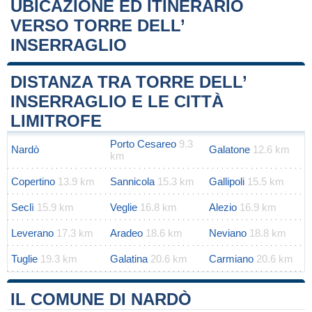
UBICAZIONE ED ITINERARIO
VERSO TORRE DELL’
INSERRAGLIO
Leaflet
|
Map data ©
OpenStreetMap
contributors
+
DISTANZA TRA TORRE DELL’
−
INSERRAGLIO E LE CITTÀ
LIMITROFE
Porto Cesareo
9.3
Nardò
Galatone
12.6 km
km
Copertino
13.9 km
Sannicola
15.3 km
Gallipoli
15.5 km
Seclì
15.9 km
Veglie
16.8 km
Alezio
16.9 km
Leverano
17.3 km
Aradeo
18.6 km
Neviano
18.8 km
Tuglie
19.3 km
Galatina
20.6 km
Carmiano
20.6 km
IL COMUNE DI NARDÒ