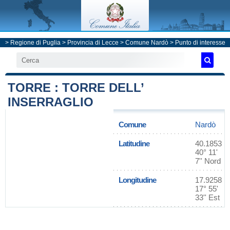
>
Regione di Puglia
>
Provincia di Lecce
>
Comune Nardò
> Punto di interesse
TORRE : TORRE DELL’
INSERRAGLIO
Comune
Nardò
Latitudine
40.1853
40° 11'
7'' Nord
Longitudine
17.9258
17° 55'
33'' Est