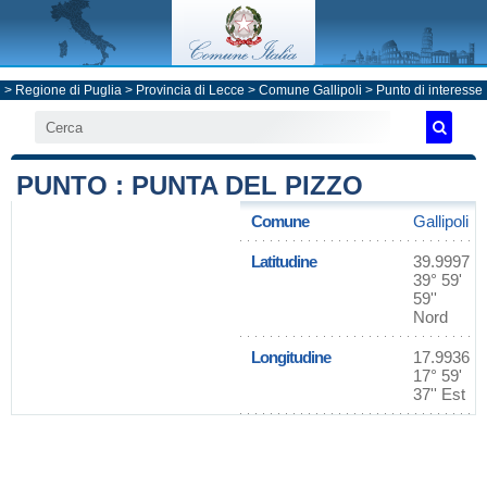
>
Regione di Puglia
>
Provincia di Lecce
>
Comune Gallipoli
> Punto di interesse
PUNTO : PUNTA DEL PIZZO
Comune
Gallipoli
Latitudine
39.9997
39° 59'
59''
Nord
Longitudine
17.9936
17° 59'
37'' Est