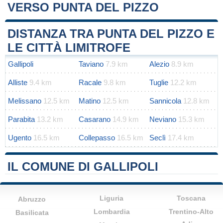
VERSO PUNTA DEL PIZZO
Leaflet
|
Map data ©
OpenStreetMap
contributors
+
DISTANZA TRA PUNTA DEL PIZZO E
−
LE CITTÀ LIMITROFE
Gallipoli
Taviano
7.9 km
Alezio
8.9 km
Alliste
9.4 km
Racale
9.8 km
Tuglie
12.2 km
Melissano
12.5 km
Matino
12.5 km
Sannicola
12.8 km
Parabita
13.2 km
Casarano
14.9 km
Neviano
15.3 km
Ugento
16.5 km
Collepasso
16.5 km
Seclì
17.4 km
IL COMUNE DI GALLIPOLI
Liguria
Toscana
Abruzzo
Lombardia
Trentino-Alto
Basilicata