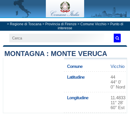
>
Regione di Toscana
>
Provincia di Firenze
>
Comune Vicchio
> Punto di
interesse
MONTAGNA : MONTE VERUCA
Comune
Vicchio
Latitudine
44
44° 0'
0'' Nord
Longitudine
11.4833
11° 28'
60'' Est