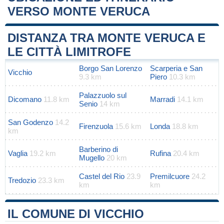
VERSO MONTE VERUCA
Leaflet
|
Map data ©
OpenStreetMap
contributors
+
DISTANZA TRA MONTE VERUCA E
−
LE CITTÀ LIMITROFE
Borgo San Lorenzo
Scarperia e San
Vicchio
9.3 km
Piero
10.3 km
Palazzuolo sul
Dicomano
11.8 km
Marradi
14.1 km
Senio
14 km
San Godenzo
14.2
Firenzuola
15.6 km
Londa
18.8 km
km
Barberino di
Vaglia
19.2 km
Rufina
20.4 km
Mugello
20 km
Castel del Rio
23.9
Premilcuore
24.2
Tredozio
23.3 km
km
km
IL COMUNE DI VICCHIO