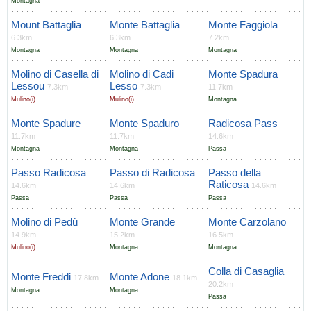
Montagna
Mount Battaglia
Monte Battaglia
Monte Faggiola
6.3km
6.3km
7.2km
Montagna
Montagna
Montagna
Molino di Casella di
Molino di Cadi
Monte Spadura
Lessou
Lesso
7.3km
7.3km
11.7km
Mulino(i)
Mulino(i)
Montagna
Monte Spadure
Monte Spaduro
Radicosa Pass
11.7km
11.7km
14.6km
Montagna
Montagna
Passa
Passo Radicosa
Passo di Radicosa
Passo della
Raticosa
14.6km
14.6km
14.6km
Passa
Passa
Passa
Molino di Pedù
Monte Grande
Monte Carzolano
14.9km
15.2km
16.5km
Mulino(i)
Montagna
Montagna
Colla di Casaglia
Monte Freddi
Monte Adone
17.8km
18.1km
20.2km
Montagna
Montagna
Passa