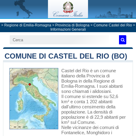
>
Regione di Emilia-Romagna
>
Provincia di Bologna
>
Comune Castel del Rio
>
Informazioni Generali
COMUNE DI CASTEL DEL RIO (BO)
Castel del Rio
è un comune
italiano
della Provincia di
Bologna
in
della Regione di
Emilia-Romagna
. I suoi abitanti
sono chiamati i alidosiani.
Il comune si estende su 52,6
km² e conta 1 202 abitanti
dall'ultimo censimento della
popolazione. La densità di
popolazione è di 22,9 abitanti per
km² sul Comune.
Nelle vicinanze dei comuni di
Fontanelice
,
Monghidoro
i