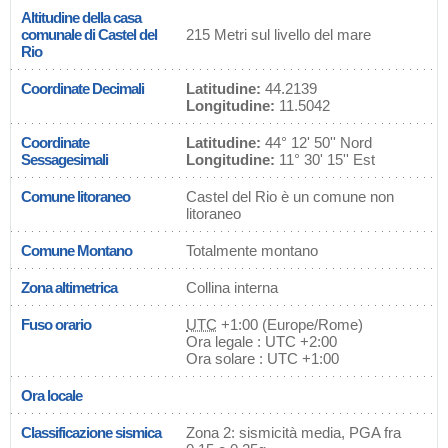
Altitudine della casa
comunale di Castel del
215 Metri sul livello del mare
Rio
Coordinate Decimali
Latitudine:
44.2139
Longitudine:
11.5042
Coordinate
Latitudine:
44° 12' 50'' Nord
Sessagesimali
Longitudine:
11° 30' 15'' Est
Comune litoraneo
Castel del Rio è un comune non
litoraneo
Comune Montano
Totalmente montano
Zona altimetrica
Collina interna
Fuso orario
UTC
+1:00 (Europe/Rome)
Ora legale : UTC +2:00
Ora solare : UTC +1:00
Ora locale
Classificazione sismica
Zona 2: sismicità media, PGA fra