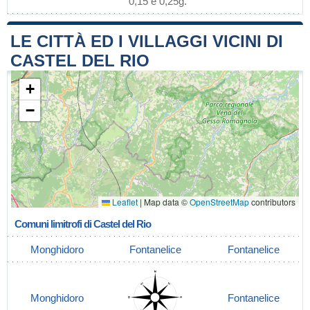
0,15 e 0,25g.
LE CITTÀ ED I VILLAGGI VICINI DI
CASTEL DEL RIO
+
−
Leaflet
|
Map data ©
OpenStreetMap
contributors
Comuni limitrofi di Castel del Rio
Monghidoro
Fontanelice
Fontanelice
Monghidoro
Fontanelice