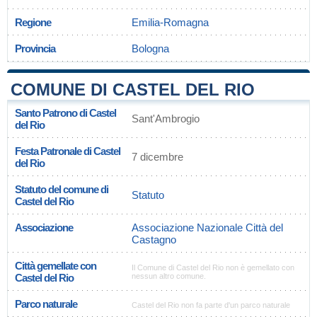
Regione
Emilia-Romagna
Provincia
Bologna
COMUNE DI CASTEL DEL RIO
Santo Patrono di Castel
Sant'Ambrogio
del Rio
Festa Patronale di Castel
7 dicembre
del Rio
Statuto del comune di
Statuto
Castel del Rio
Associazione
Associazione Nazionale Città del
Castagno
Città gemellate con
Il Comune di Castel del Rio non è gemellato con
Castel del Rio
nessun altro comune.
Parco naturale
Castel del Rio non fa parte d'un parco naturale