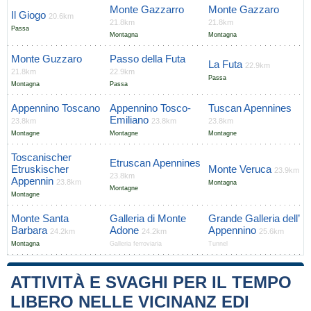
Monte Gazzarro
Monte Gazzaro
Il Giogo
20.6km
21.8km
21.8km
Passa
Montagna
Montagna
Monte Guzzaro
Passo della Futa
La Futa
22.9km
21.8km
22.9km
Passa
Montagna
Passa
Appennino Toscano
Appennino Tosco-
Tuscan Apennines
Emiliano
23.8km
23.8km
23.8km
Montagne
Montagne
Montagne
Toscanischer
Etruscan Apennines
Etruskischer
Monte Veruca
23.9km
23.8km
Appennin
23.8km
Montagna
Montagne
Montagne
Monte Santa
Galleria di Monte
Grande Galleria dell’
Barbara
Adone
Appennino
24.2km
24.2km
25.6km
Montagna
Galleria ferroviaria
Tunnel
ATTIVITÀ E SVAGHI PER IL TEMPO
LIBERO NELLE VICINANZ EDI