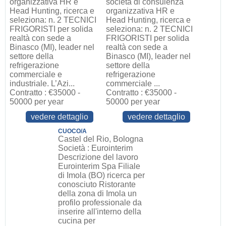
organizzativa HR e
società di consulenza
Head Hunting, ricerca e
organizzativa HR e
seleziona: n. 2 TECNICI
Head Hunting, ricerca e
FRIGORISTI per solida
seleziona: n. 2 TECNICI
realtà con sede a
FRIGORISTI per solida
Binasco (MI), leader nel
realtà con sede a
settore della
Binasco (MI), leader nel
refrigerazione
settore della
commerciale e
refrigerazione
industriale. L’Azi...
commerciale ...
Contratto : €35000 -
Contratto : €35000 -
50000 per year
50000 per year
vedere dettaglio
vedere dettaglio
CUOCO/A
Castel del Rio, Bologna
Società : Eurointerim
Descrizione del lavoro
Eurointerim Spa Filiale
di Imola (BO) ricerca per
conosciuto Ristorante
della zona di Imola un
profilo professionale da
inserire all'interno della
cucina per