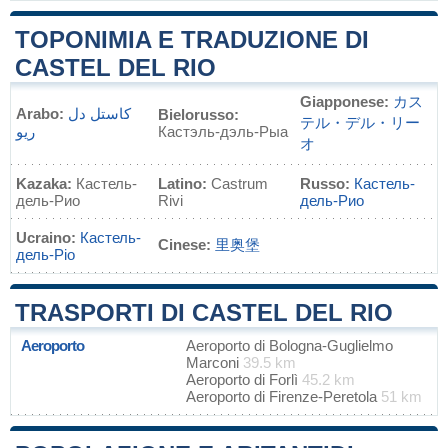
TOPONIMIA E TRADUZIONE DI
CASTEL DEL RIO
Giapponese:
カス
Arabo:
كاستل دل
Bielorusso:
テル・デル・リー
ريو
Кастэль-дэль-Рыа
オ
Kazaka:
Кастель-
Latino:
Castrum
Russo:
Кастель-
дель-Рио
Rivi
дель-Рио
Ucraino:
Кастель-
Cinese:
里奥堡
дель-Ріо
TRASPORTI DI CASTEL DEL RIO
Aeroporto
Aeroporto di Bologna-Guglielmo
Marconi
39.5 km
Aeroporto di Forlì
45.2 km
Aeroporto di Firenze-Peretola
51 km