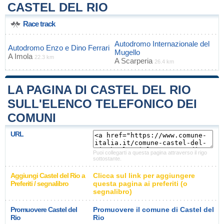
CASTEL DEL RIO
Race track
Autodromo Internazionale del
Autodromo Enzo e Dino Ferrari
Mugello
A
Imola
22.3 km
A
Scarperia
26.4 km
LA PAGINA DI CASTEL DEL RIO
SULL'ELENCO TELEFONICO DEI
COMUNI
URL
Puoi collegarti a questa pagina attraverso il rigo
sottostante.
Aggiungi Castel del Rio a
Clicca sul link per aggiungere
Preferiti / segnalibro
questa pagina ai preferiti (o
segnalibro)
Promuovere Castel del
Promuovere il comune di Castel del
Rio
Rio