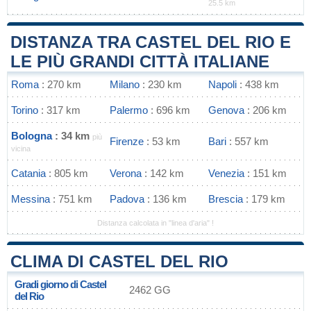
25.5 km
DISTANZA TRA CASTEL DEL RIO E
LE PIÙ GRANDI CITTÀ ITALIANE
Roma
: 270 km
Milano
: 230 km
Napoli
: 438 km
Torino
: 317 km
Palermo
: 696 km
Genova
: 206 km
Bologna
: 34 km
più
Firenze
: 53 km
Bari
: 557 km
vicina
Catania
: 805 km
Verona
: 142 km
Venezia
: 151 km
Messina
: 751 km
Padova
: 136 km
Brescia
: 179 km
Distanza calcolata in "linea d'aria" !
CLIMA DI CASTEL DEL RIO
Gradi giorno di Castel
2462 GG
del Rio