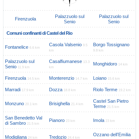
Palazzuolo sul
Palazzuolo sul
Firenzuola
Senio
Senio
Comuni confinanti di Castel del Rio
Casola Valsenio
Borgo Tossignano
9.5
Fontanelice
6.6 km
km
9.8 km
Palazzuolo sul
Casalfiumanese
13.3
Monghidoro
14 km
Senio
11.9 km
km
Firenzuola
Monterenzio
Loiano
14.5 km
14.7 km
15.6 km
Marradi
Dozza
Riolo Terme
17.9 km
18.8 km
19.2 km
Castel San Pietro
Monzuno
Brisighella
20.1 km
21.4 km
Terme
21.5 km
San Benedetto Val
Pianoro
Imola
23 km
23 km
di Sambro
21.5 km
Ozzano dell'Emilia
Modigliana
Tredozio
24 km
24.4 km