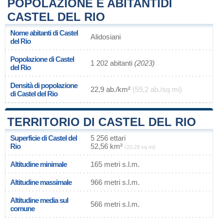
POPOLAZIONE E ABITANTIDI
CASTEL DEL RIO
Nome abitanti di Castel
Alidosiani
del Rio
Popolazione di Castel
1 202 abitanti
(2023)
del Rio
Densità di popolazione
22,9 ab./km²
(59,2 ab./sq mi)
di Castel del Rio
TERRITORIO DI CASTEL DEL RIO
Superficie di Castel del
5 256 ettari
Rio
52,56 km²
(20,29 sq mi)
Altitudine minimale
165 metri s.l.m.
Altitudine massimale
966 metri s.l.m.
Altitudine media sul
566 metri s.l.m.
comune