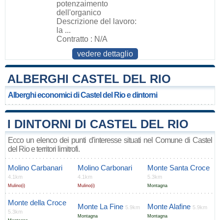
potenzaimento
dell'organico
Descrizione del lavoro:
la ...
Contratto : N/A
vedere dettaglio
ALBERGHI CASTEL DEL RIO
Alberghi economici di Castel del Rio e dintorni
I DINTORNI DI CASTEL DEL RIO
Ecco un elenco dei punti d'interesse situati nel Comune di Castel
del Rio e territori limitrofi.
Molino Carbanari
Molino Carbonari
Monte Santa Croce
4.1km
4.1km
5.3km
Mulino(i)
Mulino(i)
Montagna
Monte della Croce
Monte La Fine
Monte Alafine
5.9km
5.9km
5.3km
Montagna
Montagna