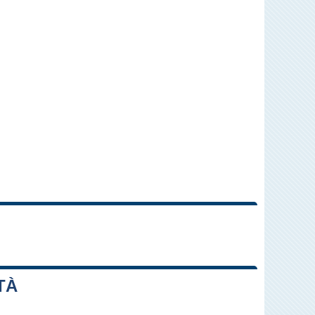
Leaflet
|
Map data ©
OpenStreetMap
contributors
TÀ