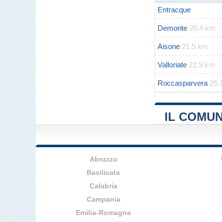
Entracque
Demonte
20.4 km
Aisone
21.5 km
Valloriate
22.9 km
Roccasparvera
25.
IL COMU
Abruzzo
Basilicata
Calabria
Campania
Emilia-Romagna