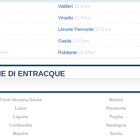
Valdieri
18.5 km
Vinadio
21.4 km
Limone Piemonte
22.6 km
Gaiola
23.6 km
3 km
Robilante
25.4 km
NE DI ENTRACQUE
Friuli-Venezia Giulia
Molise
Lazio
Piemonte
Liguria
Puglia
Lombardia
Sardegna
Marche
Sicilia