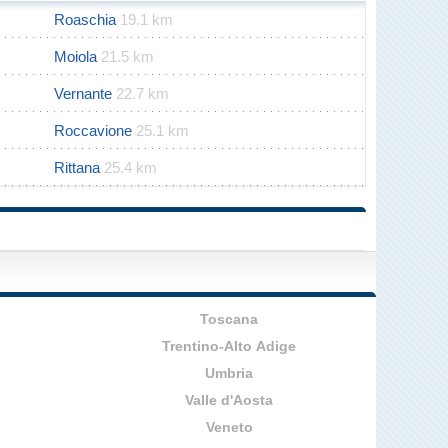
Roaschia
19.1 km
Moiola
21.5 km
Vernante
22.7 km
Roccavione
25.1 km
Rittana
25.4 km
Toscana
Trentino-Alto Adige
Umbria
Valle d'Aosta
Veneto