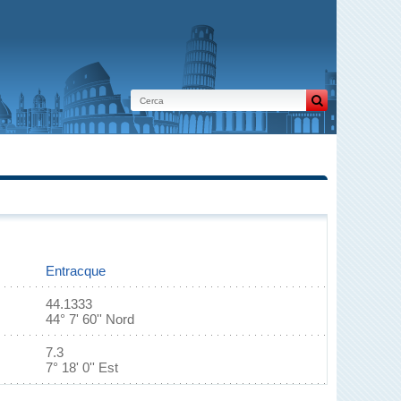
Entracque
44.1333
44° 7' 60'' Nord
7.3
7° 18' 0'' Est