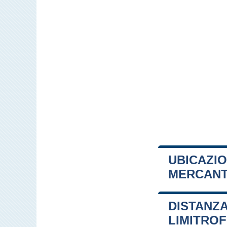
UBICAZIO
MERCAN
+
DISTANZA
−
LIMITRO