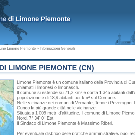
ne
di Limone Piemonte
ne Limone Piemonte
> Informazioni Generali
I LIMONE PIEMONTE (CN)
Limone Piemonte
è un comune italiano
della Provincia di C
chiamati i limonesi o limonasch.
Il comune si estende su 71,2 km² e conta 1 345 abitanti dall'
popolazione è di 18,9 abitanti per km² sul Comune.
Nelle vicinanze dei comuni di
Vernante
, Tende i
Peveragno
,
Cuneo
la più grande città nelle vicinanze.
Situata a 1 009 metri d'altitudine, il comune di Limone Piemo
Nord, 7° 34' 0'' Est.
Il Sindaco di Limone Piemonte è Massimo Riberi.
Per eventuale disbrigo delle pratiche amministrative, puoi r