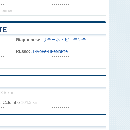
 naturale
TE
Giapponese:
リモーネ・ピエモンテ
Russo:
Лимоне-Пьемонте
38.8 km
oro Colombo
104.3 km
E