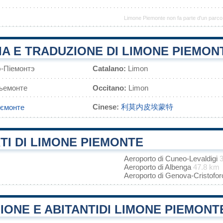
Limone Piemonte non fa parte d'un parco
A E TRADUZIONE DI LIMONE PIEMON
э-Піемонтэ
Catalano:
Limon
ьемонте
Occitano:
Limon
Cinese:
利莫内皮埃蒙特
'ємонте
I DI LIMONE PIEMONTE
Aeroporto di Cuneo-Levaldigi
Aeroporto di Albenga
47.8 km
Aeroporto di Genova-Cristof
ONE E ABITANTIDI LIMONE PIEMONT