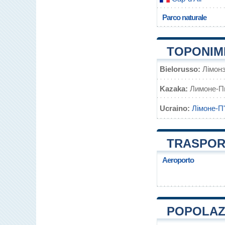
Parco naturale
TOPONIMI
Bielorusso:
Лімон
Kazaka:
Лимоне-П
Ucraino:
Лімоне-П
TRASPORT
Aeroporto
POPOLAZI