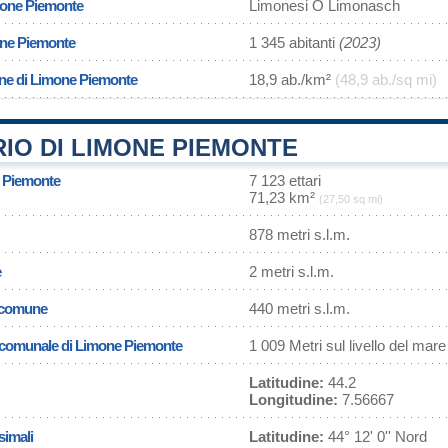
mone Piemonte
Limonesi O Limonasch
one Piemonte
1 345 abitanti
(2023)
one di Limone Piemonte
18,9 ab./km²
(48,9 ab./sq mi)
IO DI LIMONE PIEMONTE
e Piemonte
7 123 ettari
71,23 km²
(27,50 sq mi)
878 metri s.l.m.
e
2 metri s.l.m.
l comune
440 metri s.l.m.
sa comunale di Limone Piemonte
1 009 Metri sul livello del mare
Latitudine:
44.2
Longitudine:
7.56667
simali
Latitudine:
44° 12' 0'' Nord