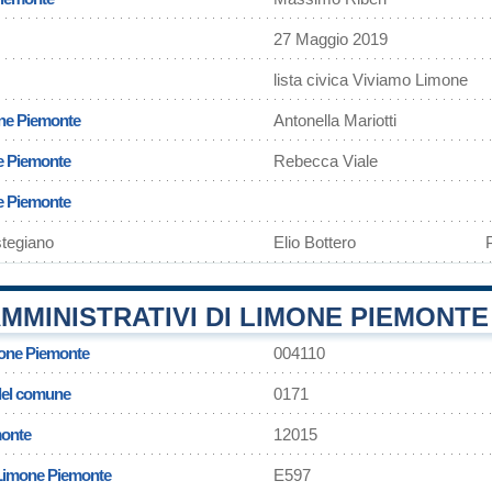
27 Maggio 2019
lista civica Viviamo Limone
one Piemonte
Antonella Mariotti
e Piemonte
Rebecca Viale
ne Piemonte
stegiano
Elio Bottero
MMINISTRATIVI DI LIMONE PIEMONTE
one Piemonte
004110
 del comune
0171
monte
12015
 Limone Piemonte
E597