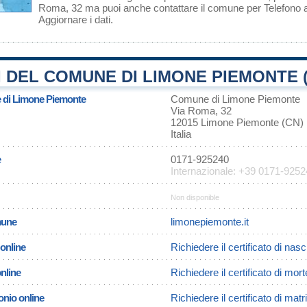
Roma, 32 ma puoi anche contattare il comune per Telefono
Aggiornare i dati
.
 DEL COMUNE DI LIMONE PIEMONTE 
e di Limone Piemonte
Comune di Limone Piemonte
Via Roma, 32
12015 Limone Piemonte (CN)
Italia
e
0171-925240
Internazionale: +39 0171-925
Non disponible
omune
limonepiemonte.it
 online
Richiedere il certificato di na
online
Richiedere il certificato di mo
onio online
Richiedere il certificato di ma