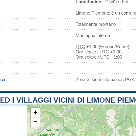
Longitudine:
7° 34' 0'' Est
Limone Piemonte è un comune 
Totalmente montano
Montagna interna
UTC
+1:00 (Europe/Rome)
Ora legale : UTC +2:00
Ora solare : UTC +1:00
ica
Zona 3: sismicità bassa, PGA f
 ED I VILLAGGI VICINI DI LIMONE PIE
+
−