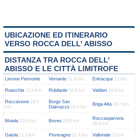
UBICAZIONE ED ITINERARIO
VERSO ROCCA DELL’ ABISSO
Leaflet
|
Map data ©
OpenStreetMap
contributors
+
DISTANZA TRA ROCCA DELL’
−
ABISSO E LE CITTÀ LIMITROFE
Limone Piemonte
Vernante
11.4 km
Entracque
13 km
Roaschia
13.6 km
Robilante
16.8 km
Valdieri
16.8 km
Roccavione
18.6
Borgo San
Briga Alta
20.7 km
km
Dalmazzo
20.4 km
Roccasparvera
Moiola
20.8 km
Boves
20.8 km
20.8 km
Gaiola
21.9 km
Peveragno
22.4 km
Valloriate
23 km