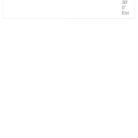
30'
0''
Est