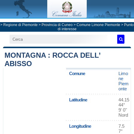
>
Regione di Piemonte
>
Provincia di Cuneo
>
Comune Limone Piemonte
> Punto
di interesse
MONTAGNA : ROCCA DELL’
ABISSO
Comune
Limo
ne
Piem
onte
Latitudine
44.15
44°
9' 0''
Nord
Longitudine
7.5
7°