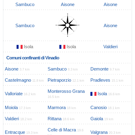
Sambuco
Aisone
Aisone
Sambuco
Aisone
Isola
Isola
Valdieri
Comuni confinanti di Vinadio
Aisone
Sambuco
Demonte
3.7 km
8.3 km
9.7 km
Castelmagno
Pietraporzio
Pradleves
11.8 km
12.1 km
15.1 km
Monterosso Grana
Valloriate
Isola
16.2 km
16.6 km
16.5 km
Moiola
Marmora
Canosio
17.3 km
18 km
18.1 km
Valdieri
Rittana
Gaiola
18.2 km
18.6 km
19 km
Celle di Macra
19.6
Entracque
Valgrana
19.3 km
20.3 km