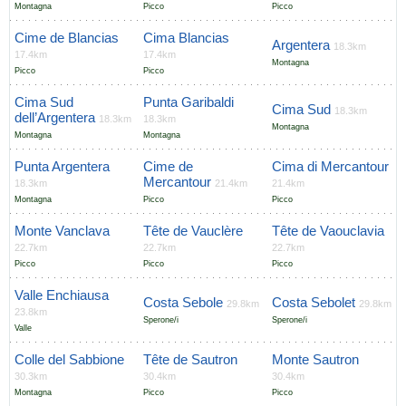
Montagna
Picco
Picco
Cime de Blancias
Cima Blancias
Argentera
18.3km
17.4km
17.4km
Montagna
Picco
Picco
Cima Sud
Punta Garibaldi
Cima Sud
18.3km
dell’Argentera
18.3km
18.3km
Montagna
Montagna
Montagna
Punta Argentera
Cime de
Cima di Mercantour
Mercantour
18.3km
21.4km
21.4km
Montagna
Picco
Picco
Monte Vanclava
Tête de Vauclère
Tête de Vaouclavia
22.7km
22.7km
22.7km
Picco
Picco
Picco
Valle Enchiausa
Costa Sebole
Costa Sebolet
29.8km
29.8km
23.8km
Sperone/i
Sperone/i
Valle
Colle del Sabbione
Tête de Sautron
Monte Sautron
30.3km
30.4km
30.4km
Montagna
Picco
Picco