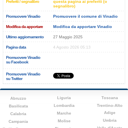
Preferiti / segnalibro
questa pagina ai preferiti (o
segnalibro)
Promuovere Vinadio
Promuovere il comune di Vinadio
Modifica da apportare
Modifica da apportare Vinadio
Ultimo aggiornamento
27 Maggio 2025
Pagina data
4 Agosto 2026 05:13
Promuovere Vinadio
su Facebook
Promuovere Vinadio
su Twitter
Liguria
Toscana
Abruzzo
Lombardia
Trentino-Alto
Basilicata
Adige
Marche
Calabria
Umbria
Molise
Campania