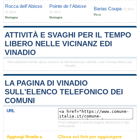
Rocca dell’ Abisso
Pointe de l’ Abisse
Barias Coupa
33.9km
31.4km
31.4km
Picco
Montagna
Montagna
ATTIVITÀ E SVAGHI PER IL TEMPO
LIBERO NELLE VICINANZ EDI
VINADIO
Non abbiamo fornito alcun numero di riferimento per attività o per il tempo libero per
Vinadio
LA PAGINA DI VINADIO
SULL'ELENCO TELEFONICO DEI
COMUNI
URL
Puoi collegarti a questa pagina attraverso il rigo
sottostante.
Aggiungi Vinadio a
Clicca sul link per aggiungere