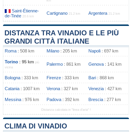
km
Saint-Étienne-
Cartignano
Argentera
21.2 km
21.2 km
de-Tinée
20.6 km
DISTANZA TRA VINADIO E LE PIÙ
GRANDI CITTÀ ITALIANE
Roma
: 508 km
Milano
: 205 km
Napoli
: 697 km
Torino
: 95 km
più
Palermo
: 861 km
Genova
: 141 km
vicina
Bologna
: 333 km
Firenze
: 333 km
Bari
: 868 km
Catania
: 1007 km
Verona
: 327 km
Venezia
: 427 km
Messina
: 976 km
Padova
: 392 km
Brescia
: 277 km
Distanza calcolata in "linea d'aria" !
CLIMA DI VINADIO