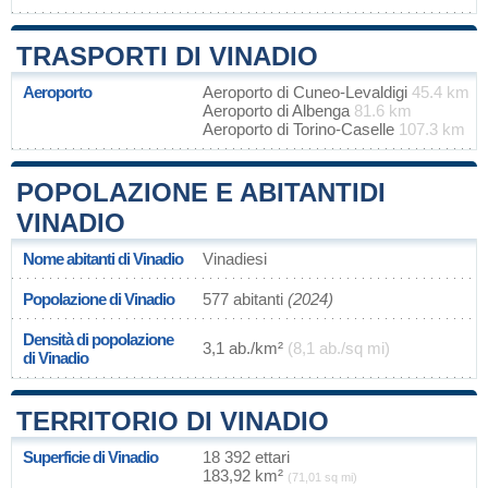
TRASPORTI DI VINADIO
Aeroporto
Aeroporto di Cuneo-Levaldigi
45.4 km
Aeroporto di Albenga
81.6 km
Aeroporto di Torino-Caselle
107.3 km
POPOLAZIONE E ABITANTIDI
VINADIO
Nome abitanti di Vinadio
Vinadiesi
Popolazione di Vinadio
577 abitanti
(2024)
Densità di popolazione
3,1 ab./km²
(8,1 ab./sq mi)
di Vinadio
TERRITORIO DI VINADIO
Superficie di Vinadio
18 392 ettari
183,92 km²
(71,01 sq mi)