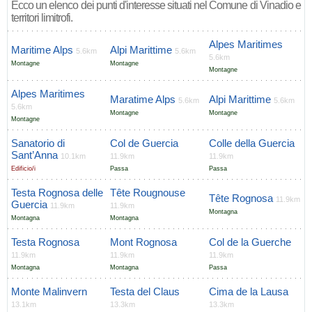
Ecco un elenco dei punti d'interesse situati nel Comune di Vinadio e
territori limitrofi.
Alpes Maritimes
Maritime Alps
Alpi Marittime
5.6km
5.6km
5.6km
Montagne
Montagne
Montagne
Alpes Maritimes
Maratime Alps
Alpi Marittime
5.6km
5.6km
5.6km
Montagne
Montagne
Montagne
Sanatorio di
Col de Guercia
Colle della Guercia
Sant’Anna
10.1km
11.9km
11.9km
Edificio/i
Passa
Passa
Testa Rognosa delle
Tête Rougnouse
Tête Rognosa
11.9km
Guercia
11.9km
11.9km
Montagna
Montagna
Montagna
Testa Rognosa
Mont Rognosa
Col de la Guerche
11.9km
11.9km
11.9km
Montagna
Montagna
Passa
Monte Malinvern
Testa del Claus
Cima de la Lausa
13.1km
13.3km
13.3km