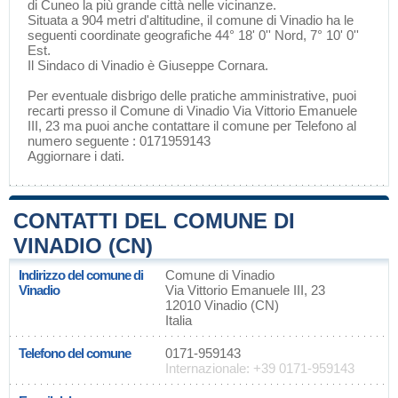
di
Cuneo
la più grande città nelle vicinanze.
Situata a 904 metri d'altitudine, il comune di Vinadio ha le
seguenti coordinate geografiche 44° 18' 0'' Nord, 7° 10' 0''
Est.
Il Sindaco di Vinadio è Giuseppe Cornara.
Per eventuale disbrigo delle pratiche amministrative, puoi
recarti presso il Comune di Vinadio Via Vittorio Emanuele
III, 23 ma puoi anche contattare il comune per Telefono al
numero seguente : 0171959143
Aggiornare i dati
.
CONTATTI DEL COMUNE DI
VINADIO (CN)
Indirizzo del comune di
Comune di Vinadio
Vinadio
Via Vittorio Emanuele III, 23
12010 Vinadio (CN)
Italia
Telefono del comune
0171-959143
Internazionale: +39 0171-959143