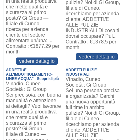
in una realtà produttiva
pulizie? Noi di Gi Group,
che mette qualità e
filiale di Cuneo,
sicurezza al primo
ricerchiamo per azienda
posto? Gi Group —
cliente: ADDETTI/E
filiale di Cuneo —
ALLE PULIZIE
ricerca per azienda
INDUSTRIALI Di cosa ti
cliente del settore
dovrai occupare? Pul...
alimentare un/una: ...
Contratto : €1378.5 per
Contratto : €1877.29 per
month
month
vedere dettaglio
vedere dettaglio
ADDETTI /E
ADDETTI PULIZIE
ALL'IMBOTTIGLIAMENTO-
INDUSTRIALI
LINEE ACQUA" - Scopri di più
Vinadio, Cuneo
Vinadio, Cuneo
Società : Gi Group
Società : Gi Group
Sei una persona precisa
Sei preciso/a, con buona
e organizzata? Cerchi
manualità e attenzione
una nuova opportunità
ai dettagli? Vuoi lavorare
full time in ambito
in una realtà produttiva
pulizie? Noi di Gi Group,
che mette qualità e
filiale di Cuneo,
sicurezza al primo
ricerchiamo per azienda
posto? Gi Group —
cliente: ADDETTI/E
filiale di Cuneo —
ALLE PULIZIE
ricerca per azienda