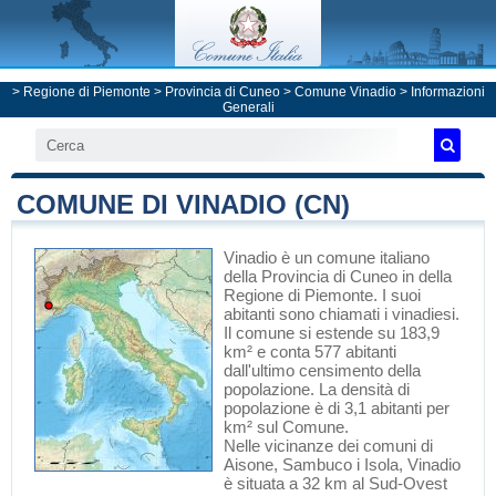
>
Regione di Piemonte
>
Provincia di Cuneo
>
Comune Vinadio
> Informazioni
Generali
COMUNE DI VINADIO (CN)
Vinadio
è un comune italiano
della Provincia di Cuneo
in
della
Regione di Piemonte
. I suoi
abitanti sono chiamati i vinadiesi.
Il comune si estende su 183,9
km² e conta 577 abitanti
dall'ultimo censimento della
popolazione. La densità di
popolazione è di 3,1 abitanti per
km² sul Comune.
Nelle vicinanze dei comuni di
Aisone
,
Sambuco
i Isola, Vinadio
è situata a 32 km al Sud-Ovest