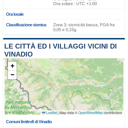
Ora solare : UTC +1:00
Ora locale
Classificazione sismica
Zona 3: sismicità bassa, PGA fra
0,05 e 0,15g.
LE CITTÀ ED I VILLAGGI VICINI DI
VINADIO
+
−
Leaflet
|
Map data ©
OpenStreetMap
contributors
Comuni limitrofi di Vinadio