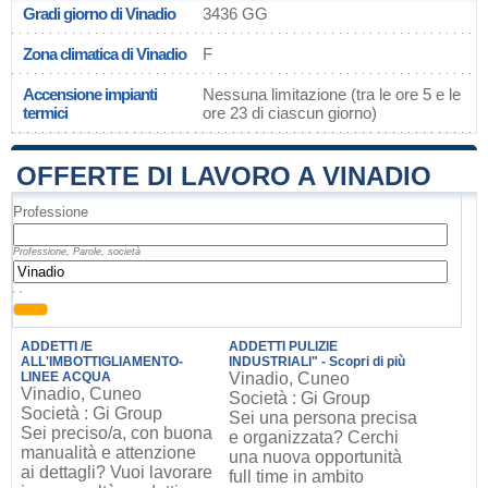
Gradi giorno di Vinadio
3436 GG
Zona climatica di Vinadio
F
Accensione impianti
Nessuna limitazione (tra le ore 5 e le
termici
ore 23 di ciascun giorno)
OFFERTE DI LAVORO A VINADIO
Professione
Professione, Parole, società
, ,
ADDETTI /E
ADDETTI PULIZIE
ALL'IMBOTTIGLIAMENTO-
INDUSTRIALI" - Scopri di più
LINEE ACQUA
Vinadio, Cuneo
Vinadio, Cuneo
Società : Gi Group
Società : Gi Group
Sei una persona precisa
Sei preciso/a, con buona
e organizzata? Cerchi
manualità e attenzione
una nuova opportunità
ai dettagli? Vuoi lavorare
full time in ambito