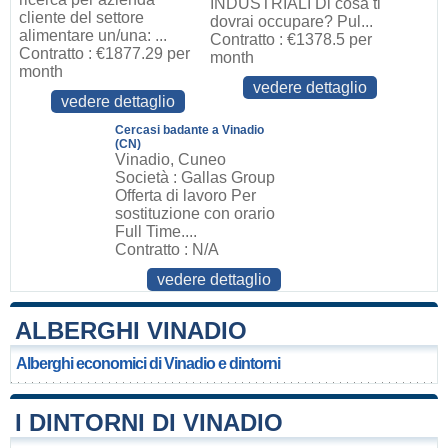
INDUSTRIALI Di cosa ti
cliente del settore
dovrai occupare? Pul...
alimentare un/una: ...
Contratto : €1378.5 per
Contratto : €1877.29 per
month
month
vedere dettaglio
vedere dettaglio
Cercasi badante a Vinadio
(CN)
Vinadio, Cuneo
Società : Gallas Group
Offerta di lavoro Per
sostituzione con orario
Full Time....
Contratto : N/A
vedere dettaglio
ALBERGHI VINADIO
Alberghi economici di Vinadio e dintorni
I DINTORNI DI VINADIO