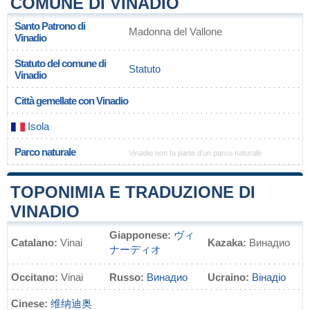
COMUNE DI VINADIO
Santo Patrono di
Madonna del Vallone
Vinadio
Statuto del comune di
Statuto
Vinadio
Città gemellate con Vinadio
Isola
Parco naturale
Vinadio non fa parte d'un parco naturale
TOPONIMIA E TRADUZIONE DI
VINADIO
Giapponese:
ヴィ
Catalano:
Vinai
Kazaka:
Винадио
ナーディオ
Occitano:
Vinai
Russo:
Винадио
Ucraino:
Вінадіо
Cinese:
维纳迪奥