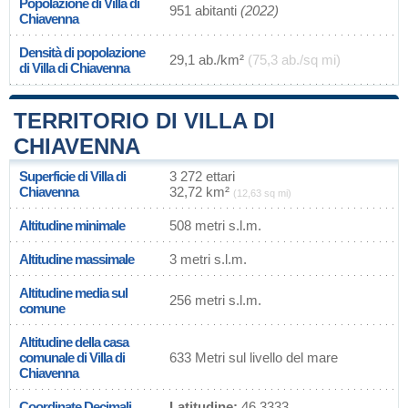
Popolazione di Villa di
951 abitanti
(2022)
Chiavenna
Densità di popolazione
29,1 ab./km²
(75,3 ab./sq mi)
di Villa di Chiavenna
TERRITORIO DI VILLA DI
CHIAVENNA
Superficie di Villa di
3 272 ettari
Chiavenna
32,72 km²
(12,63 sq mi)
Altitudine minimale
508 metri s.l.m.
Altitudine massimale
3 metri s.l.m.
Altitudine media sul
256 metri s.l.m.
comune
Altitudine della casa
comunale di Villa di
633 Metri sul livello del mare
Chiavenna
Coordinate Decimali
Latitudine:
46.3333