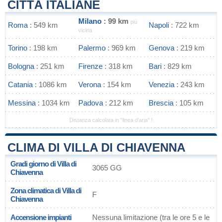
CITTÀ ITALIANE
Milano
: 99 km
più
Roma
: 549 km
Napoli
: 722 km
vicina
Torino
: 198 km
Palermo
: 969 km
Genova
: 219 km
Bologna
: 251 km
Firenze
: 318 km
Bari
: 829 km
Catania
: 1086 km
Verona
: 154 km
Venezia
: 243 km
Messina
: 1034 km
Padova
: 212 km
Brescia
: 105 km
Distanza calcolata in "linea d'aria" !
CLIMA DI VILLA DI CHIAVENNA
Gradi giorno di Villa di
3065 GG
Chiavenna
Zona climatica di Villa di
F
Chiavenna
Accensione impianti
Nessuna limitazione (tra le ore 5 e le