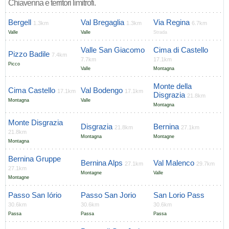
Chiavenna e territori limitrofi.
Bergell
Val Bregaglia
Via Regina
1.3km
1.3km
6.7km
Valle
Valle
Strada
Valle San Giacomo
Cima di Castello
Pizzo Badile
7.4km
7.7km
17.1km
Picco
Valle
Montagna
Monte della
Cima Castello
Val Bodengo
17.1km
17.1km
Disgrazia
21.8km
Montagna
Valle
Montagna
Monte Disgrazia
Disgrazia
Bernina
21.8km
27.1km
21.8km
Montagna
Montagne
Montagna
Bernina Gruppe
Bernina Alps
Val Malenco
27.1km
29.7km
27.1km
Montagne
Valle
Montagne
Passo San Iório
Passo San Jorio
San Lorio Pass
30.6km
30.6km
30.6km
Passa
Passa
Passa