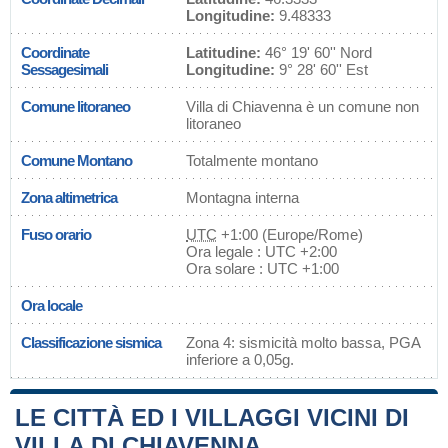
Longitudine:
9.48333
Coordinate
Latitudine:
46° 19' 60'' Nord
Sessagesimali
Longitudine:
9° 28' 60'' Est
Comune litoraneo
Villa di Chiavenna è un comune non
litoraneo
Comune Montano
Totalmente montano
Zona altimetrica
Montagna interna
Fuso orario
UTC
+1:00 (Europe/Rome)
Ora legale : UTC +2:00
Ora solare : UTC +1:00
Ora locale
Classificazione sismica
Zona 4: sismicità molto bassa, PGA
inferiore a 0,05g.
LE CITTÀ ED I VILLAGGI VICINI DI
VILLA DI CHIAVENNA