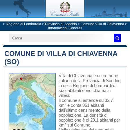
>
Regione di Lombardia
>
Provincia di Sondrio
>
Comune Villa di Chiavenna
>
Informazioni Generali
COMUNE DI VILLA DI CHIAVENNA
(SO)
Villa di Chiavenna
è un comune
italiano
della Provincia di Sondrio
in
della Regione di Lombardia
. I
suoi abitanti sono chiamati i
villesi.
Il comune si estende su 32,7
km² e conta 951 abitanti
dall'ultimo censimento della
popolazione. La densità di
popolazione è di 29,1 abitanti per
km² sul Comune.
Nelle vicinanze dei comuni di