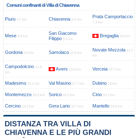
Comuni confinanti di Villa di Chiavenna
Prata Camportaccio
Piuro
Chiavenna
4.7 km
6.6 km
7.3 km
San Giacomo
Mese
Bregaglia
8.6 km
9.8 km
Filippo
8.6 km
Novate Mezzola
12.3
Gordona
Samolaco
9.9 km
11.8 km
km
Campodolcino
12.8
Avers
Verceia
13.6 km
14.7 km
km
Madesimo
Val Masino
Dubino
15.2 km
17.7 km
18 km
Montemezzo
Sorico
Cino
18.8 km
19.1 km
19.1 km
Cercino
Gera Lario
Mantello
19.2 km
19.7 km
19.8 km
DISTANZA TRA VILLA DI
CHIAVENNA E LE PIÙ GRANDI