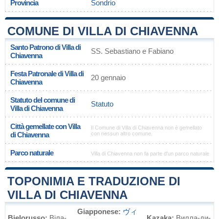
Provincia
Sondrio
COMUNE DI VILLA DI CHIAVENNA
Santo Patrono di Villa di
SS. Sebastiano e Fabiano
Chiavenna
Festa Patronale di Villa di
20 gennaio
Chiavenna
Statuto del comune di
Statuto
Villa di Chiavenna
Città gemellate con Villa
Il Comune di Villa di Chiavenna non è gemellato
di Chiavenna
con nessun altro comune.
Parco naturale
Villa di Chiavenna non fa parte d'un parco naturale
TOPONIMIA E TRADUZIONE DI
VILLA DI CHIAVENNA
Giapponese:
ヴィ
Bielorusso:
Віла-
Kazaka:
Вилла-ди-