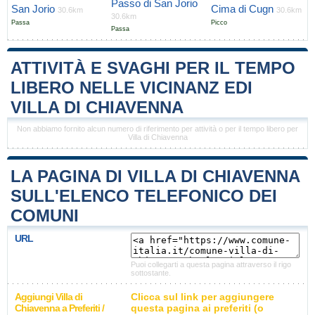
Passo di San Jorio
San Jorio
Cima di Cugn
30.6km
30.6km
30.6km
Passa
Picco
Passa
ATTIVITÀ E SVAGHI PER IL TEMPO
LIBERO NELLE VICINANZ EDI
VILLA DI CHIAVENNA
Non abbiamo fornito alcun numero di riferimento per attività o per il tempo libero per
Villa di Chiavenna
LA PAGINA DI VILLA DI CHIAVENNA
SULL'ELENCO TELEFONICO DEI
COMUNI
URL
Puoi collegarti a questa pagina attraverso il rigo
sottostante.
Aggiungi Villa di
Clicca sul link per aggiungere
Chiavenna a Preferiti /
questa pagina ai preferiti (o