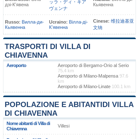
ッラ・ディ・キア
дзі-К'явена
Кьявенна
ヴェンナ
Cinese:
维拉迪基亚
Russo:
Вилла-ди-
Ucraino:
Вілла-ді-
Кьявенна
К'явенна
文纳
TRASPORTI DI VILLA DI
CHIAVENNA
Aeroporto
Aeroporto di Bergamo-Orio al Serio
75.4 km
Aeroporto di Milano-Malpensa
97.6
km
Aeroporto di Milano-Linate
100.1 km
POPOLAZIONE E ABITANTIDI VILLA
DI CHIAVENNA
Nome abitanti di Villa di
Villesi
Chiavenna