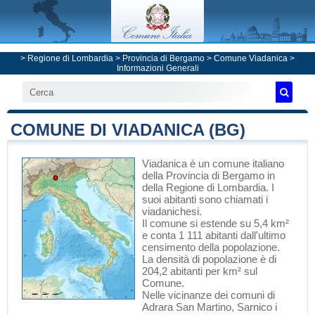
>
Regione di Lombardia
>
Provincia di Bergamo
>
Comune Viadanica
>
Informazioni Generali
COMUNE DI VIADANICA (BG)
Viadanica
è un comune italiano
della Provincia di Bergamo
in
della Regione di Lombardia
. I
suoi abitanti sono chiamati i
viadanichesi.
Il comune si estende su 5,4 km²
e conta 1 111 abitanti dall'ultimo
censimento della popolazione.
La densità di popolazione è di
204,2 abitanti per km² sul
Comune.
Nelle vicinanze dei comuni di
Adrara San Martino
,
Sarnico
i