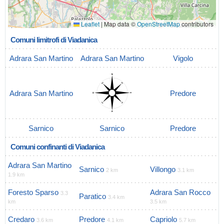
Leaflet
|
Map data ©
OpenStreetMap
contributors
Comuni limitrofi di Viadanica
Adrara San Martino
Adrara San Martino
Vigolo
Adrara San Martino
Predore
Sarnico
Sarnico
Predore
Comuni confinanti di Viadanica
Adrara San Martino
Sarnico
Villongo
2 km
3.1 km
1.9 km
Foresto Sparso
Adrara San Rocco
3.3
Paratico
3.4 km
km
3.5 km
Credaro
Predore
Capriolo
3.6 km
4.1 km
5.7 km