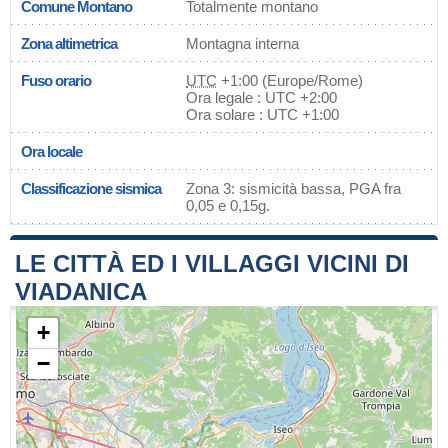
Comune Montano
Totalmente montano
Zona altimetrica
Montagna interna
Fuso orario
UTC
+1:00 (Europe/Rome)
Ora legale : UTC +2:00
Ora solare : UTC +1:00
Ora locale
Classificazione sismica
Zona 3: sismicità bassa, PGA fra
0,05 e 0,15g.
LE CITTÀ ED I VILLAGGI VICINI DI
VIADANICA
+
−