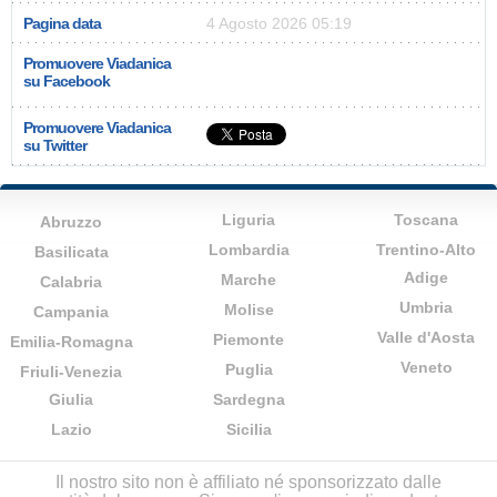
Pagina data
4 Agosto 2026 05:19
Promuovere Viadanica
su Facebook
Promuovere Viadanica
su Twitter
Liguria
Toscana
Abruzzo
Lombardia
Trentino-Alto
Basilicata
Adige
Marche
Calabria
Umbria
Molise
Campania
Valle d'Aosta
Piemonte
Emilia-Romagna
Veneto
Puglia
Friuli-Venezia
Giulia
Sardegna
Lazio
Sicilia
Il nostro sito non è affiliato né sponsorizzato dalle