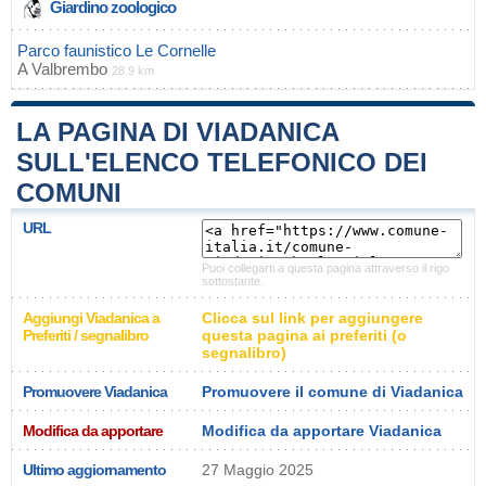
Giardino zoologico
Parco faunistico Le Cornelle
A
Valbrembo
28.9 km
LA PAGINA DI VIADANICA
SULL'ELENCO TELEFONICO DEI
COMUNI
URL
Puoi collegarti a questa pagina attraverso il rigo
sottostante.
Aggiungi Viadanica a
Clicca sul link per aggiungere
Preferiti / segnalibro
questa pagina ai preferiti (o
segnalibro)
Promuovere Viadanica
Promuovere il comune di Viadanica
Modifica da apportare
Modifica da apportare Viadanica
Ultimo aggiornamento
27 Maggio 2025