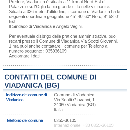
Predore
, Viadanica è situata a 11 km al Nord-Est di
Palazzolo sull'Oglio
la più grande città nelle vicinanze.
Situata a 336 metri d'altitudine, il comune di Viadanica ha le
seguenti coordinate geografiche 45° 40' 60'' Nord, 9° 58' 0''
Est.
Il Sindaco di Viadanica è Angelo Vegini.
Per eventuale disbrigo delle pratiche amministrative, puoi
recarti presso il Comune di Viadanica Via Scotti Giovanni,
1 ma puoi anche contattare il comune per Telefono al
numero seguente : 035936109
Aggiornare i dati
.
CONTATTI DEL COMUNE DI
VIADANICA (BG)
Indirizzo del comune di
Comune di Viadanica
Viadanica
Via Scotti Giovanni, 1
24060 Viadanica (BG)
Italia
Telefono del comune
0359-36109
Internazionale: +39 0359-36109