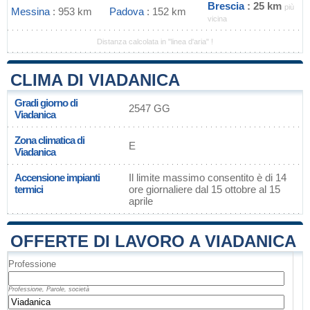
Brescia
: 25 km
più
Messina
: 953 km
Padova
: 152 km
vicina
Distanza calcolata in "linea d'aria" !
CLIMA DI VIADANICA
Gradi giorno di
2547 GG
Viadanica
Zona climatica di
E
Viadanica
Accensione impianti
Il limite massimo consentito è di 14
termici
ore giornaliere dal 15 ottobre al 15
aprile
OFFERTE DI LAVORO A VIADANICA
Professione
Professione, Parole, società