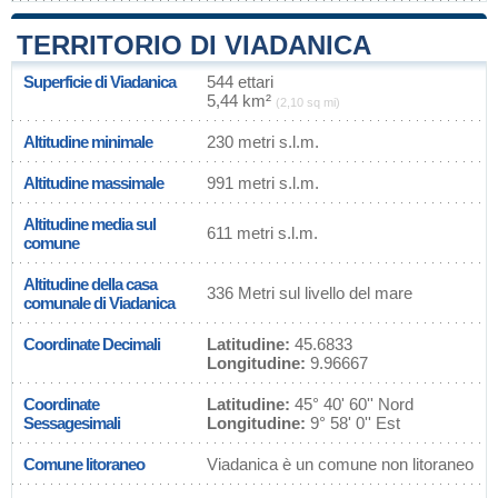
TERRITORIO DI VIADANICA
Superficie di Viadanica
544 ettari
5,44 km²
(2,10 sq mi)
Altitudine minimale
230 metri s.l.m.
Altitudine massimale
991 metri s.l.m.
Altitudine media sul
611 metri s.l.m.
comune
Altitudine della casa
336 Metri sul livello del mare
comunale di Viadanica
Coordinate Decimali
Latitudine:
45.6833
Longitudine:
9.96667
Coordinate
Latitudine:
45° 40' 60'' Nord
Sessagesimali
Longitudine:
9° 58' 0'' Est
Comune litoraneo
Viadanica è un comune non litoraneo