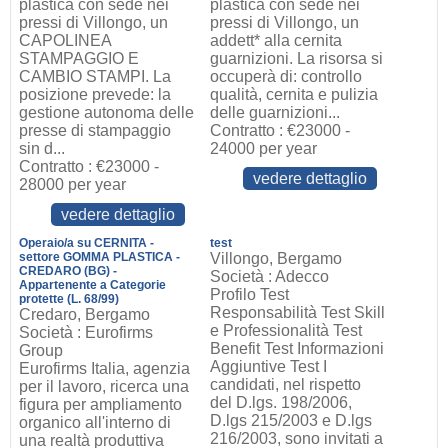
plastica con sede nei
plastica con sede nei
pressi di Villongo, un
pressi di Villongo, un
CAPOLINEA
addett* alla cernita
STAMPAGGIO E
guarnizioni. La risorsa si
CAMBIO STAMPI. La
occuperà di: controllo
posizione prevede: la
qualità, cernita e pulizia
gestione autonoma delle
delle guarnizioni...
presse di stampaggio
Contratto : €23000 -
sin d...
24000 per year
Contratto : €23000 -
vedere dettaglio
28000 per year
vedere dettaglio
Operaio/a su CERNITA -
test
settore GOMMA PLASTICA -
Villongo, Bergamo
CREDARO (BG) -
Società : Adecco
Appartenente a Categorie
Profilo Test
protette (L. 68/99)
Responsabilità Test Skill
Credaro, Bergamo
e Professionalità Test
Società : Eurofirms
Benefit Test Informazioni
Group
Aggiuntive Test I
Eurofirms Italia, agenzia
candidati, nel rispetto
per il lavoro, ricerca una
del D.lgs. 198/2006,
figura per ampliamento
D.lgs 215/2003 e D.lgs
organico all'interno di
216/2003, sono invitati a
una realtà produttiva