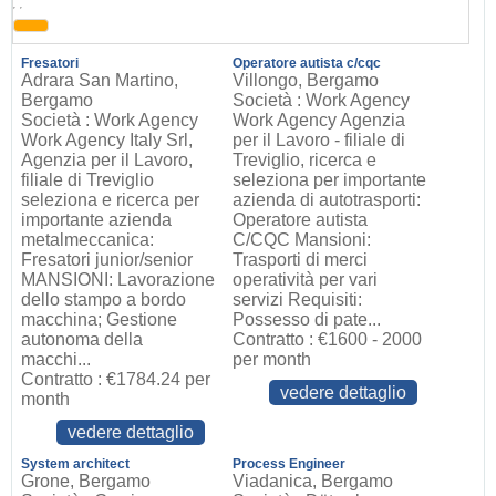
, ,
Fresatori
Operatore autista c/cqc
Adrara San Martino,
Villongo, Bergamo
Bergamo
Società : Work Agency
Società : Work Agency
Work Agency Agenzia
Work Agency Italy Srl,
per il Lavoro - filiale di
Agenzia per il Lavoro,
Treviglio, ricerca e
filiale di Treviglio
seleziona per importante
seleziona e ricerca per
azienda di autotrasporti:
importante azienda
Operatore autista
metalmeccanica:
C/CQC Mansioni:
Fresatori junior/senior
Trasporti di merci
MANSIONI: Lavorazione
operatività per vari
dello stampo a bordo
servizi Requisiti:
macchina; Gestione
Possesso di pate...
autonoma della
Contratto : €1600 - 2000
macchi...
per month
Contratto : €1784.24 per
vedere dettaglio
month
vedere dettaglio
System architect
Process Engineer
Grone, Bergamo
Viadanica, Bergamo