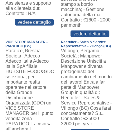
Assistenza e supporto
stampo a bordo
alla clientela dur...
macchina; - Gestione
Contratto : N/A
autonoma della ma...
Contratto : €1600 - 2000
vedere dettaglio
per month
vedere dettaglio
VICE STORE MANAGER -
Recruiter - Sales & Service
PARATICO (BS)
Representative - Villongo (BG)
Paratico, Brescia
Villongo, Bergamo
Società : Adecco
Società : Manpower
Adecco Italia Adecco
Descrizione Unisciti a
Italia SpA filiale
Manpower e diventa
HUBSITE FOOD&GDO
protagonista del
seleziona, per
cambiamento nel mondo
importante realta
del lavoro! Entra a far
operante nel settore
parte di Manpower
della Grande
Group in qualità di:
Distribuzione
Recruiter - Sales &
Organizzata (GDO) un
Service Representative -
VICE STORE
Villongo (BG) Cosa farai
MANAGER per il punto
concretamente? Su...
vendita zona
Contratto : €25000 -
PARATICO. La risorsa
32000 per year
affianchera l...