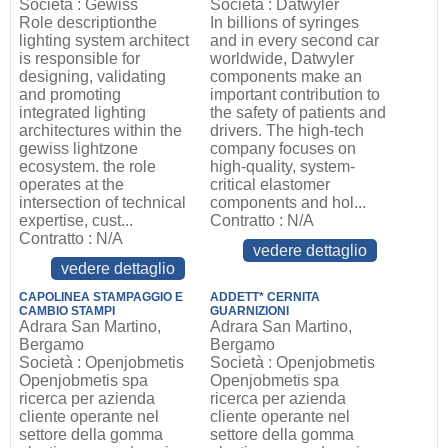
Società : Gewiss
Società : Dätwyler
Role descriptionthe
In billions of syringes
lighting system architect
and in every second car
is responsible for
worldwide, Datwyler
designing, validating
components make an
and promoting
important contribution to
integrated lighting
the safety of patients and
architectures within the
drivers. The high-tech
gewiss lightzone
company focuses on
ecosystem. the role
high-quality, system-
operates at the
critical elastomer
intersection of technical
components and hol...
expertise, cust...
Contratto : N/A
Contratto : N/A
vedere dettaglio
vedere dettaglio
CAPOLINEA STAMPAGGIO E
ADDETT* CERNITA
CAMBIO STAMPI
GUARNIZIONI
Adrara San Martino,
Adrara San Martino,
Bergamo
Bergamo
Società : Openjobmetis
Società : Openjobmetis
Openjobmetis spa
Openjobmetis spa
ricerca per azienda
ricerca per azienda
cliente operante nel
cliente operante nel
settore della gomma
settore della gomma