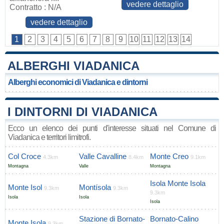
vedere dettaglio
Contratto : N/A
vedere dettaglio
1
2
3
4
5
6
7
8
9
10
11
12
13
14
ALBERGHI VIADANICA
Alberghi economici di Viadanica e dintorni
I DINTORNI DI VIADANICA
Ecco un elenco dei punti d'interesse situati nel Comune di
Viadanica e territori limitrofi.
Col Croce
Valle Cavalline
Monte Creo
4.3km
8.4km
9.1km
Montagna
Valle
Montagna
Isola Monte Isola
Monte Isol
Montísola
9.3km
9.3km
9.3km
Isola
Isola
Isola
Stazione di Bornato-
Bornato-Calino
Monte Isola
9.3km