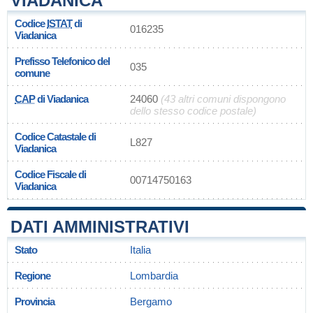
VIADANICA
Codice
ISTAT
di
016235
Viadanica
Prefisso Telefonico del
035
comune
CAP
di Viadanica
24060
(43 altri comuni dispongono
dello stesso codice postale)
Codice Catastale di
L827
Viadanica
Codice Fiscale di
00714750163
Viadanica
DATI AMMINISTRATIVI
Stato
Italia
Regione
Lombardia
Provincia
Bergamo