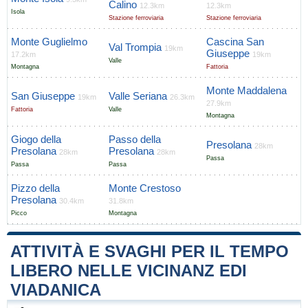
Calino
12.3km
12.3km
Isola
Stazione ferroviaria
Stazione ferroviaria
Monte Guglielmo
Cascina San
Val Trompia
19km
Giuseppe
17.2km
19km
Valle
Montagna
Fattoria
Monte Maddalena
San Giuseppe
Valle Seriana
19km
26.3km
27.9km
Fattoria
Valle
Montagna
Giogo della
Passo della
Presolana
28km
Presolana
Presolana
28km
28km
Passa
Passa
Passa
Pizzo della
Monte Crestoso
Presolana
30.4km
31.8km
Picco
Montagna
ATTIVITÀ E SVAGHI PER IL TEMPO
LIBERO NELLE VICINANZ EDI
VIADANICA