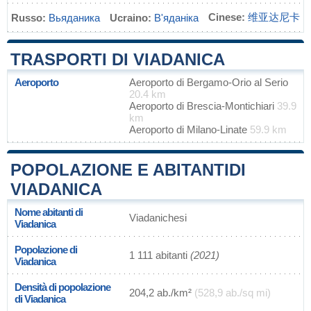
Cinese:
维亚达尼卡
Russo:
Вьяданика
Ucraino:
В'яданіка
TRASPORTI DI VIADANICA
Aeroporto
Aeroporto di Bergamo-Orio al Serio
20.4 km
Aeroporto di Brescia-Montichiari
39.9
km
Aeroporto di Milano-Linate
59.9 km
POPOLAZIONE E ABITANTIDI
VIADANICA
Nome abitanti di
Viadanichesi
Viadanica
Popolazione di
1 111 abitanti
(2021)
Viadanica
Densità di popolazione
204,2 ab./km²
(528,9 ab./sq mi)
di Viadanica