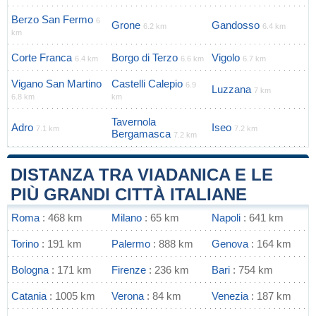
Berzo San Fermo
6
Grone
Gandosso
6.2 km
6.4 km
km
Corte Franca
Borgo di Terzo
Vigolo
6.4 km
6.6 km
6.7 km
Vigano San Martino
Castelli Calepio
6.9
Luzzana
7 km
6.8 km
km
Tavernola
Adro
Iseo
7.1 km
7.2 km
Bergamasca
7.2 km
DISTANZA TRA VIADANICA E LE
PIÙ GRANDI CITTÀ ITALIANE
Roma
: 468 km
Milano
: 65 km
Napoli
: 641 km
Torino
: 191 km
Palermo
: 888 km
Genova
: 164 km
Bologna
: 171 km
Firenze
: 236 km
Bari
: 754 km
Catania
: 1005 km
Verona
: 84 km
Venezia
: 187 km