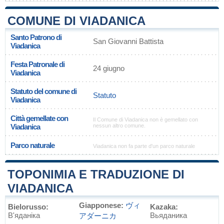
COMUNE DI VIADANICA
Santo Patrono di
San Giovanni Battista
Viadanica
Festa Patronale di
24 giugno
Viadanica
Statuto del comune di
Statuto
Viadanica
Città gemellate con
Il Comune di Viadanica non è gemellato con
Viadanica
nessun altro comune.
Parco naturale
Viadanica non fa parte d'un parco naturale
TOPONIMIA E TRADUZIONE DI
VIADANICA
Giapponese:
ヴィ
Bielorusso:
Kazaka:
В'яданіка
Вьяданика
アダーニカ