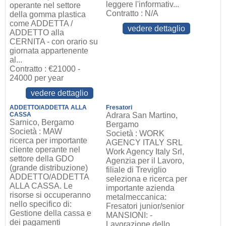
leggere l'informativ...
operante nel settore
Contratto : N/A
della gomma plastica
come ADDETTA /
vedere dettaglio
ADDETTO alla
CERNITA - con orario su
giornata appartenente
al...
Contratto : €21000 -
24000 per year
vedere dettaglio
ADDETTO/ADDETTA ALLA
Fresatori
CASSA
Adrara San Martino,
Sarnico, Bergamo
Bergamo
Società : MAW
Società : WORK
ricerca per importante
AGENCY ITALY SRL
cliente operante nel
Work Agency Italy Srl,
settore della GDO
Agenzia per il Lavoro,
(grande distribuzione)
filiale di Treviglio
ADDETTO/ADDETTA
seleziona e ricerca per
ALLA CASSA. Le
importante azienda
risorse si occuperanno
metalmeccanica:
nello specifico di:
Fresatori junior/senior
Gestione della cassa e
MANSIONI: -
dei pagamenti
Lavorazione dello