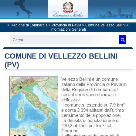
>
Regione di Lombardia
>
Provincia di Pavia
>
Comune Vellezzo Bellini
>
Informazioni Generali
COMUNE DI VELLEZZO BELLINI
(PV)
Vellezzo Bellini
è un comune
italiano
della Provincia di Pavia
in
della Regione di Lombardia
. I
suoi abitanti sono chiamati i
vellezzini.
Il comune si estende su 7,9 km²
e conta 3 394 abitanti dall'ultimo
censimento della popolazione.
La densità di popolazione è di
430,2 abitanti per km² sul
Comune.
Nelle vicinanze dei comuni di