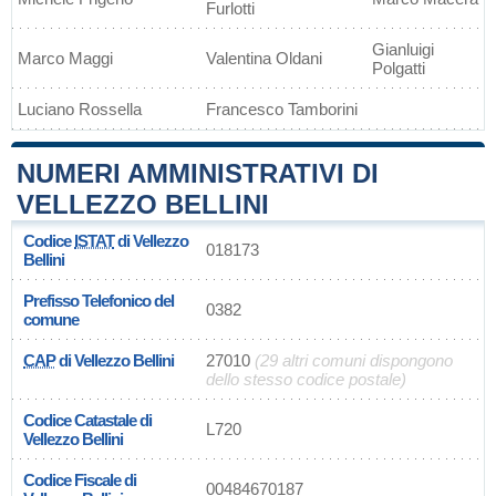
Furlotti
Gianluigi
Marco Maggi
Valentina Oldani
Polgatti
Luciano Rossella
Francesco Tamborini
NUMERI AMMINISTRATIVI DI
VELLEZZO BELLINI
Codice
ISTAT
di Vellezzo
018173
Bellini
Prefisso Telefonico del
0382
comune
CAP
di Vellezzo Bellini
27010
(29 altri comuni dispongono
dello stesso codice postale)
Codice Catastale di
L720
Vellezzo Bellini
Codice Fiscale di
00484670187