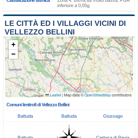
Classificazione sismica
Zona 4: sismicità molto bassa, PGA
inferiore a 0,05g.
LE CITTÀ ED I VILLAGGI VICINI DI
VELLEZZO BELLINI
+
−
Leaflet
|
Map data ©
OpenStreetMap
contributors
Comuni limitrofi di Vellezzo Bellini
Battuda
Battuda
Giussago
Battuda
Certosa di Pavia