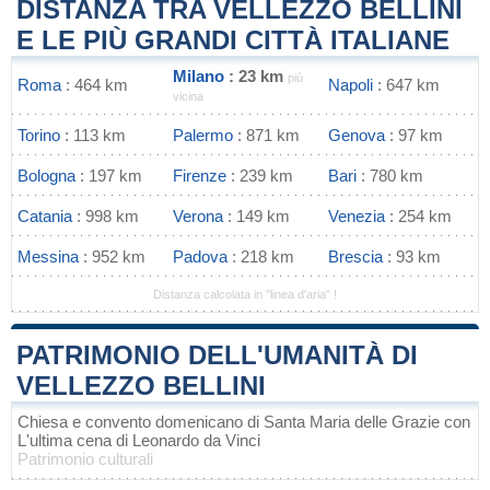
DISTANZA TRA VELLEZZO BELLINI
E LE PIÙ GRANDI CITTÀ ITALIANE
Milano
: 23 km
più
Roma
: 464 km
Napoli
: 647 km
vicina
Torino
: 113 km
Palermo
: 871 km
Genova
: 97 km
Bologna
: 197 km
Firenze
: 239 km
Bari
: 780 km
Catania
: 998 km
Verona
: 149 km
Venezia
: 254 km
Messina
: 952 km
Padova
: 218 km
Brescia
: 93 km
Distanza calcolata in "linea d'aria" !
PATRIMONIO DELL'UMANITÀ DI
VELLEZZO BELLINI
Chiesa e convento domenicano di Santa Maria delle Grazie con
L'ultima cena di Leonardo da Vinci
Patrimonio culturali