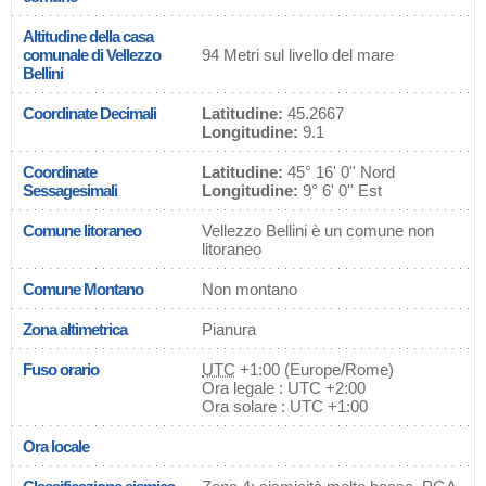
Altitudine della casa
comunale di Vellezzo
94 Metri sul livello del mare
Bellini
Coordinate Decimali
Latitudine:
45.2667
Longitudine:
9.1
Coordinate
Latitudine:
45° 16' 0'' Nord
Sessagesimali
Longitudine:
9° 6' 0'' Est
Comune litoraneo
Vellezzo Bellini è un comune non
litoraneo
Comune Montano
Non montano
Zona altimetrica
Pianura
Fuso orario
UTC
+1:00 (Europe/Rome)
Ora legale : UTC +2:00
Ora solare : UTC +1:00
Ora locale