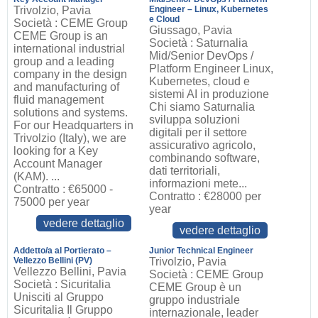
Trivolzio, Pavia
Engineer – Linux, Kubernetes
e Cloud
Società : CEME Group
Giussago, Pavia
CEME Group is an
Società : Saturnalia
international industrial
Mid/Senior DevOps /
group and a leading
Platform Engineer Linux,
company in the design
Kubernetes, cloud e
and manufacturing of
sistemi AI in produzione
fluid management
Chi siamo Saturnalia
solutions and systems.
sviluppa soluzioni
For our Headquarters in
digitali per il settore
Trivolzio (Italy), we are
assicurativo agricolo,
looking for a Key
combinando software,
Account Manager
dati territoriali,
(KAM). ...
informazioni mete...
Contratto : €65000 -
Contratto : €28000 per
75000 per year
year
vedere dettaglio
vedere dettaglio
Addetto/a al Portierato –
Junior Technical Engineer
Vellezzo Bellini (PV)
Trivolzio, Pavia
Vellezzo Bellini, Pavia
Società : CEME Group
Società : Sicuritalia
CEME Group è un
Unisciti al Gruppo
gruppo industriale
Sicuritalia Il Gruppo
internazionale, leader