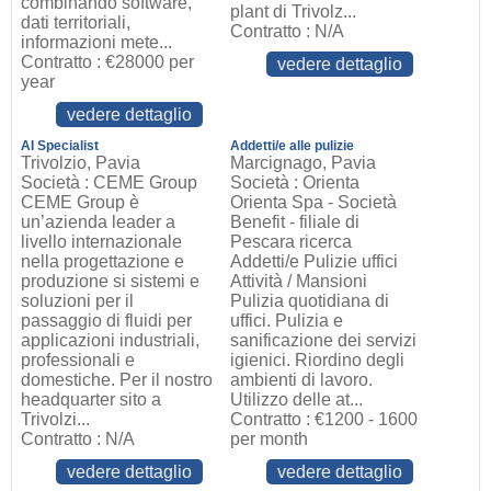
combinando software,
plant di Trivolz...
dati territoriali,
Contratto : N/A
informazioni mete...
Contratto : €28000 per
vedere dettaglio
year
vedere dettaglio
AI Specialist
Addetti/e alle pulizie
Trivolzio, Pavia
Marcignago, Pavia
Società : CEME Group
Società : Orienta
CEME Group è
Orienta Spa - Società
un’azienda leader a
Benefit - filiale di
livello internazionale
Pescara ricerca
nella progettazione e
Addetti/e Pulizie uffici
produzione si sistemi e
Attività / Mansioni
soluzioni per il
Pulizia quotidiana di
passaggio di fluidi per
uffici. Pulizia e
applicazioni industriali,
sanificazione dei servizi
professionali e
igienici. Riordino degli
domestiche. Per il nostro
ambienti di lavoro.
headquarter sito a
Utilizzo delle at...
Trivolzi...
Contratto : €1200 - 1600
Contratto : N/A
per month
vedere dettaglio
vedere dettaglio