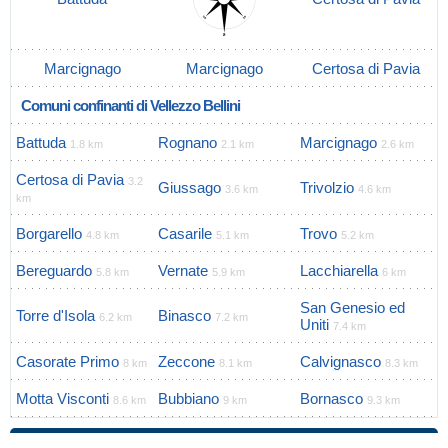
Marcignago
Marcignago
Certosa di Pavia
Comuni confinanti di Vellezzo Bellini
Battuda
Rognano
Marcignago
1.8 km
2.1 km
2.6 km
Certosa di Pavia
3.2
Giussago
Trivolzio
3.6 km
4.6 km
km
Borgarello
Casarile
Trovo
4.8 km
5.1 km
5.2 km
Bereguardo
Vernate
Lacchiarella
5.8 km
5.9 km
6 km
San Genesio ed
Torre d'Isola
Binasco
6.2 km
7.2 km
Uniti
7.4 km
Casorate Primo
Zeccone
Calvignasco
8 km
8.1 km
8.3 km
Motta Visconti
Bubbiano
Bornasco
8.6 km
9 km
9.3 km