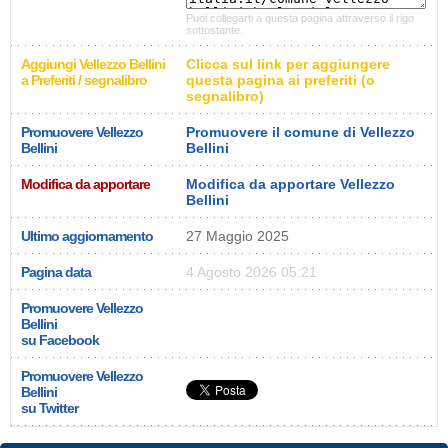
Puoi collegarti a questa pagina attraverso il rigo
sottostante.
Aggiungi Vellezzo Bellini
Clicca sul link per aggiungere
a Preferiti / segnalibro
questa pagina ai preferiti (o
segnalibro)
Promuovere Vellezzo
Promuovere il comune di Vellezzo
Bellini
Bellini
Modifica da apportare
Modifica da apportare Vellezzo
Bellini
Ultimo aggiornamento
27 Maggio 2025
Pagina data
4 Agosto 2026 05:21
Promuovere Vellezzo
Bellini
su Facebook
Promuovere Vellezzo
Bellini
su Twitter