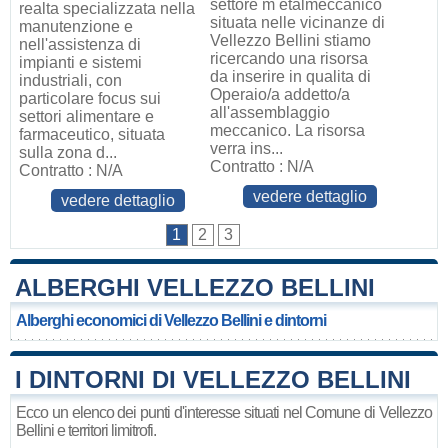
settore m etalmeccanico
realta specializzata nella
situata nelle vicinanze di
manutenzione e
Vellezzo Bellini stiamo
nell'assistenza di
ricercando una risorsa
impianti e sistemi
da inserire in qualita di
industriali, con
Operaio/a addetto/a
particolare focus sui
all'assemblaggio
settori alimentare e
meccanico. La risorsa
farmaceutico, situata
verra ins...
sulla zona d...
Contratto : N/A
Contratto : N/A
vedere dettaglio
vedere dettaglio
1
2
3
ALBERGHI VELLEZZO BELLINI
Alberghi economici di Vellezzo Bellini e dintorni
I DINTORNI DI VELLEZZO BELLINI
Ecco un elenco dei punti d'interesse situati nel Comune di Vellezzo
Bellini e territori limitrofi.