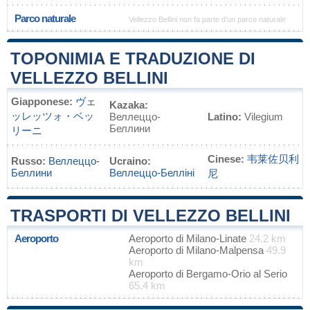
Parco naturale
Vellezzo Bellini non fa parte d'un parco naturale
TOPONIMIA E TRADUZIONE DI
VELLEZZO BELLINI
Giapponese:
ヴェ
Kazaka:
ッレッツォ・ベッ
Веллеццо-
Latino:
Vilegium
Беллини
リーニ
Cinese:
韦莱佐贝利
Russo:
Веллеццо-
Ucraino:
Беллини
Веллеццо-Белліні
尼
TRASPORTI DI VELLEZZO BELLINI
Aeroporto
Aeroporto di Milano-Linate
24.2 km
Aeroporto di Milano-Malpensa
49.9
km
Aeroporto di Bergamo-Orio al Serio
65.4 km