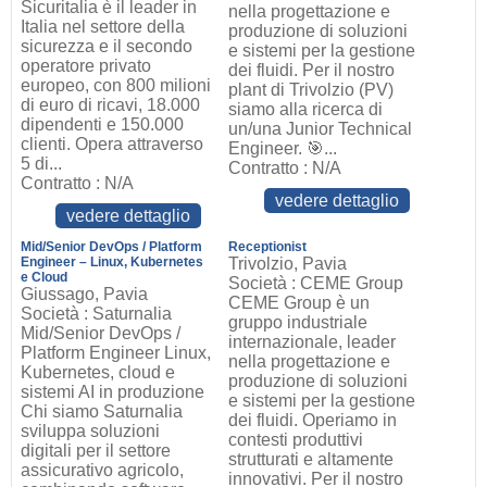
Sicuritalia è il leader in
nella progettazione e
Italia nel settore della
produzione di soluzioni
sicurezza e il secondo
e sistemi per la gestione
operatore privato
dei fluidi. Per il nostro
europeo, con 800 milioni
plant di Trivolzio (PV)
di euro di ricavi, 18.000
siamo alla ricerca di
dipendenti e 150.000
un/una Junior Technical
clienti. Opera attraverso
Engineer. 🎯...
5 di...
Contratto : N/A
Contratto : N/A
vedere dettaglio
vedere dettaglio
Mid/Senior DevOps / Platform
Receptionist
Engineer – Linux, Kubernetes
Trivolzio, Pavia
e Cloud
Società : CEME Group
Giussago, Pavia
CEME Group è un
Società : Saturnalia
gruppo industriale
Mid/Senior DevOps /
internazionale, leader
Platform Engineer Linux,
nella progettazione e
Kubernetes, cloud e
produzione di soluzioni
sistemi AI in produzione
e sistemi per la gestione
Chi siamo Saturnalia
dei fluidi. Operiamo in
sviluppa soluzioni
contesti produttivi
digitali per il settore
strutturati e altamente
assicurativo agricolo,
innovativi. Per il nostro