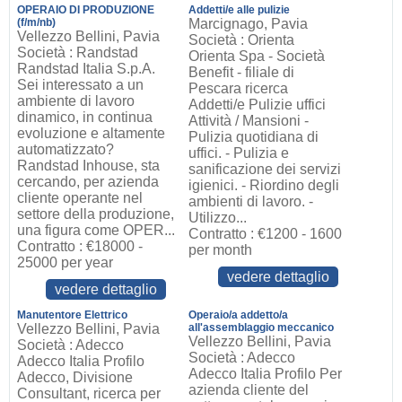
OPERAIO DI PRODUZIONE
Addetti/e alle pulizie
(f/m/nb)
Marcignago, Pavia
Vellezzo Bellini, Pavia
Società : Orienta
Società : Randstad
Orienta Spa - Società
Randstad Italia S.p.A.
Benefit - filiale di
Sei interessato a un
Pescara ricerca
ambiente di lavoro
Addetti/e Pulizie uffici
dinamico, in continua
Attività / Mansioni -
evoluzione e altamente
Pulizia quotidiana di
automatizzato?
uffici. - Pulizia e
Randstad Inhouse, sta
sanificazione dei servizi
cercando, per azienda
igienici. - Riordino degli
cliente operante nel
ambienti di lavoro. -
settore della produzione,
Utilizzo...
una figura come OPER...
Contratto : €1200 - 1600
Contratto : €18000 -
per month
25000 per year
vedere dettaglio
vedere dettaglio
Manutentore Elettrico
Operaio/a addetto/a
Vellezzo Bellini, Pavia
all'assemblaggio meccanico
Vellezzo Bellini, Pavia
Società : Adecco
Società : Adecco
Adecco Italia Profilo
Adecco Italia Profilo Per
Adecco, Divisione
azienda cliente del
Consultant, ricerca per