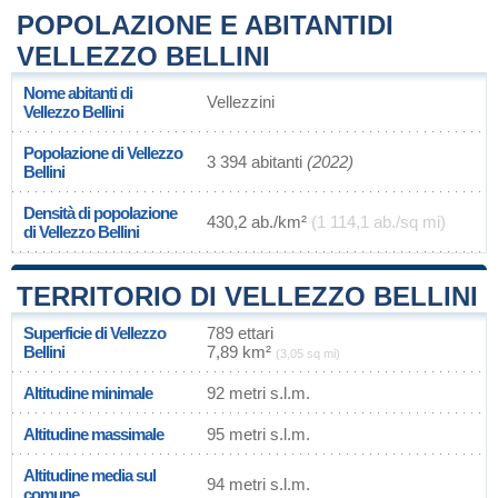
POPOLAZIONE E ABITANTIDI
VELLEZZO BELLINI
Nome abitanti di
Vellezzini
Vellezzo Bellini
Popolazione di Vellezzo
3 394 abitanti
(2022)
Bellini
Densità di popolazione
430,2 ab./km²
(1 114,1 ab./sq mi)
di Vellezzo Bellini
TERRITORIO DI VELLEZZO BELLINI
Superficie di Vellezzo
789 ettari
Bellini
7,89 km²
(3,05 sq mi)
Altitudine minimale
92 metri s.l.m.
Altitudine massimale
95 metri s.l.m.
Altitudine media sul
94 metri s.l.m.
comune