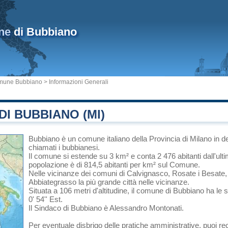
ne
di Bubbiano
mune Bubbiano
> Informazioni Generali
I BUBBIANO (MI)
Bubbiano
è un comune italiano
della Provincia di Milano
in
d
chiamati i bubbianesi.
Il comune si estende su 3 km² e conta 2 476 abitanti dall'ult
popolazione è di 814,5 abitanti per km² sul Comune.
Nelle vicinanze dei comuni di
Calvignasco
,
Rosate
i
Besate
Abbiategrasso
la più grande città nelle vicinanze.
Situata a 106 metri d'altitudine, il comune di Bubbiano ha le 
0' 54'' Est.
Il Sindaco di Bubbiano è Alessandro Montonati.
Per eventuale disbrigo delle pratiche amministrative, puoi re