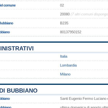
 del comune
02
20080
(7 altri comuni dispong
 Bubbiano
B235
ubbiano
80137950152
INISTRATIVI
Italia
Lombardia
Milano
DI BUBBIANO
ubbiano
Santi Eugenio Fermo Luciano 
Bubbiano
ultima domenica di agosto ult