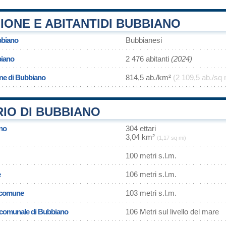
ONE E ABITANTIDI BUBBIANO
bbiano
Bubbianesi
biano
2 476 abitanti
(2024)
one di Bubbiano
814,5 ab./km²
(2 109,5 ab./sq 
IO DI BUBBIANO
ano
304 ettari
3,04 km²
(1,17 sq mi)
100 metri s.l.m.
e
106 metri s.l.m.
l comune
103 metri s.l.m.
a comunale di Bubbiano
106 Metri sul livello del mare