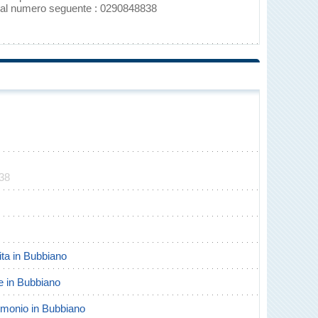
o al numero seguente : 0290848838
838
cita in Bubbiano
te in Bubbiano
trimonio in Bubbiano