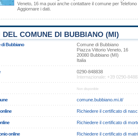
Veneto, 16 ma puoi anche contattare il comune per Telefon
Aggiornare i dati
.
 DEL COMUNE DI BUBBIANO (MI)
e di Bubbiano
Comune di Bubbiano
Piazza Vittorio Veneto, 16
20080 Bubbiano (MI)
Italia
e
0290-848838
Internazionale: +39 0290-848
Non disponible
omune
comune.bubbiano.mi.it/
 online
Richiedere il certificato di nas
online
Richiedere il certificato di mor
onio online
Richiedere il certificato di ma