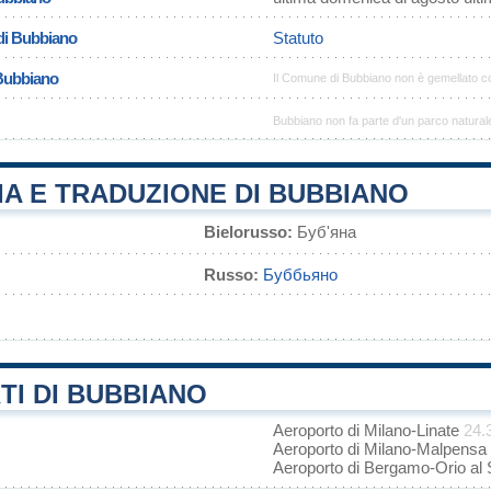
di Bubbiano
Statuto
 Bubbiano
Il Comune di Bubbiano non è gemellato c
Bubbiano non fa parte d'un parco natural
A E TRADUZIONE DI BUBBIANO
Bielorusso:
Буб'яна
Russo:
Буббьяно
TI DI BUBBIANO
Aeroporto di Milano-Linate
24.
Aeroporto di Milano-Malpensa
Aeroporto di Bergamo-Orio al 