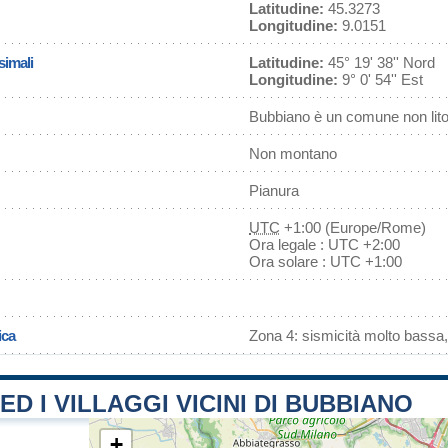
Latitudine:
45.3273
Longitudine:
9.0151
simali
Latitudine:
45° 19' 38'' Nord
Longitudine:
9° 0' 54'' Est
Bubbiano è un comune non lit
Non montano
Pianura
UTC
+1:00 (Europe/Rome)
Ora legale : UTC +2:00
Ora solare : UTC +1:00
ica
Zona 4: sismicità molto bassa,
 ED I VILLAGGI VICINI DI BUBBIANO
+