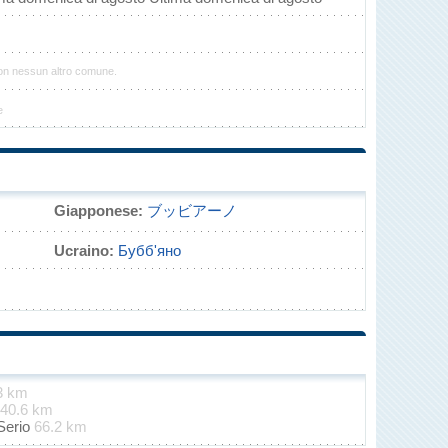
on nessun altro comune.
e
Giapponese:
ブッビアーノ
Ucraino:
Бубб'яно
3 km
40.6 km
Serio
66.2 km