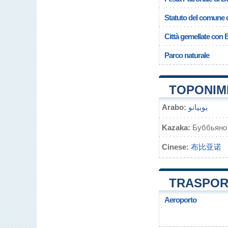
Statuto del comune 
Città gemellate con
Parco naturale
TOPONIMI
Arabo:
بوبيانو
Kazaka:
Буббьяно
Cinese:
布比亚诺
TRASPOR
Aeroporto