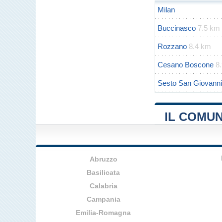
Milan
Buccinasco
7.5 km
Rozzano
8.4 km
Cesano Boscone
8
Sesto San Giovanni
IL COMUN
Abruzzo
Basilicata
Calabria
Campania
Emilia-Romagna