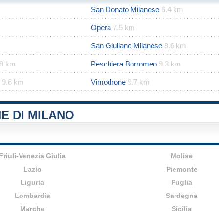
San Donato Milanese
6.4 km
Opera
7.5 km
San Giuliano Milanese
8.6 km
.9 km
Peschiera Borromeo
9.3 km
9.6 km
Vimodrone
9.7 km
E DI MILANO
Friuli-Venezia Giulia
Molise
Lazio
Piemonte
Liguria
Puglia
Lombardia
Sardegna
Marche
Sicilia