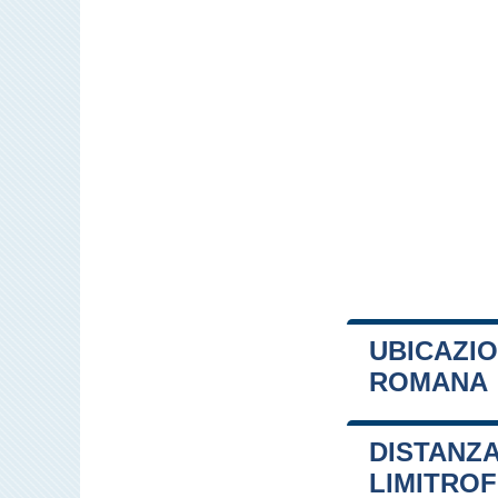
UBICAZIO
ROMANA
+
DISTANZA
−
LIMITRO