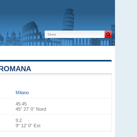
A ROMANA
Milano
45.45
45° 27' 0'' Nord
9.2
9° 12' 0'' Est