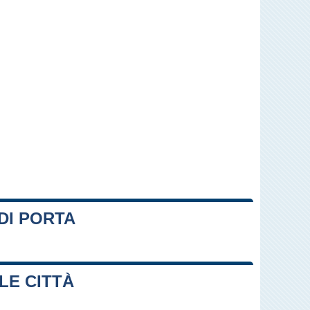
DI PORTA
Leaflet
|
Map data ©
OpenStreetMap
contributors
LE CITTÀ