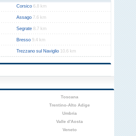
Corsico
6.8 km
Assago
7.6 km
Segrate
8.7 km
Bresso
9.4 km
Trezzano sul Naviglio
10.6 km
Toscana
Trentino-Alto Adige
Umbria
Valle d'Aosta
Veneto