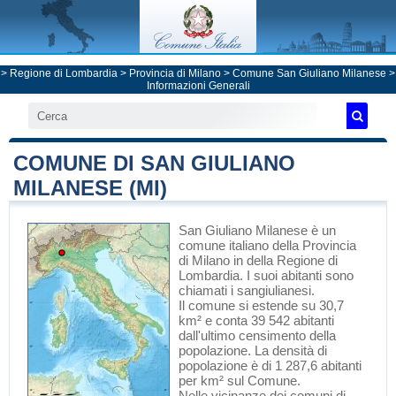
>
Regione di Lombardia
>
Provincia di Milano
>
Comune San Giuliano Milanese
>
Informazioni Generali
COMUNE DI SAN GIULIANO
MILANESE (MI)
San Giuliano Milanese
è un
comune italiano
della Provincia
di Milano
in
della Regione di
Lombardia
. I suoi abitanti sono
chiamati i sangiulianesi.
Il comune si estende su 30,7
km² e conta 39 542 abitanti
dall'ultimo censimento della
popolazione. La densità di
popolazione è di 1 287,6 abitanti
per km² sul Comune.
Nelle vicinanze dei comuni di