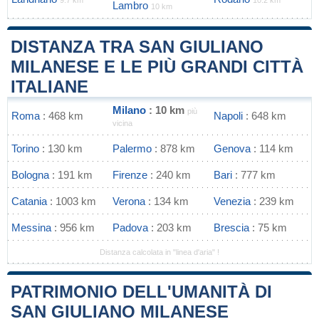
9.7 km
10.2 km
Lambro
10 km
DISTANZA TRA SAN GIULIANO
MILANESE E LE PIÙ GRANDI CITTÀ
ITALIANE
Milano
: 10 km
più
Roma
: 468 km
Napoli
: 648 km
vicina
Torino
: 130 km
Palermo
: 878 km
Genova
: 114 km
Bologna
: 191 km
Firenze
: 240 km
Bari
: 777 km
Catania
: 1003 km
Verona
: 134 km
Venezia
: 239 km
Messina
: 956 km
Padova
: 203 km
Brescia
: 75 km
Distanza calcolata in "linea d'aria" !
PATRIMONIO DELL'UMANITÀ DI
SAN GIULIANO MILANESE