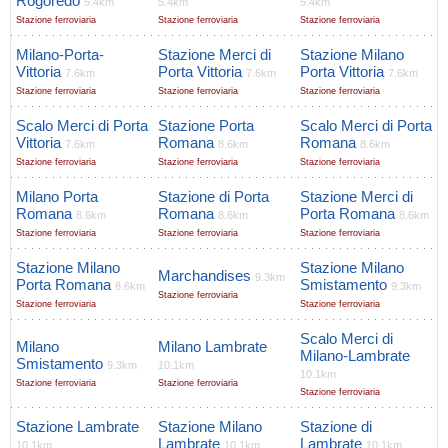
Rogoredo
5.4km
5.4km
5.4km
Stazione ferroviaria
Stazione ferroviaria
Stazione ferroviaria
Milano-Porta-
Stazione Merci di
Stazione Milano
Vittoria
Porta Vittoria
Porta Vittoria
7.6km
7.6km
7.6km
Stazione ferroviaria
Stazione ferroviaria
Stazione ferroviaria
Scalo Merci di Porta
Stazione Porta
Scalo Merci di Porta
Vittoria
Romana
Romana
7.6km
8.6km
8.6km
Stazione ferroviaria
Stazione ferroviaria
Stazione ferroviaria
Milano Porta
Stazione di Porta
Stazione Merci di
Romana
Romana
Porta Romana
8.6km
8.6km
8.6km
Stazione ferroviaria
Stazione ferroviaria
Stazione ferroviaria
Stazione Milano
Stazione Milano
Marchandises
9.3km
Porta Romana
Smistamento
8.6km
9.3km
Stazione ferroviaria
Stazione ferroviaria
Stazione ferroviaria
Scalo Merci di
Milano
Milano Lambrate
Milano-Lambrate
Smistamento
9.3km
10.1km
10.1km
Stazione ferroviaria
Stazione ferroviaria
Stazione ferroviaria
Stazione Lambrate
Stazione Milano
Stazione di
Lambrate
Lambrate
10.1km
10.1km
10.1km