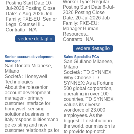
Worker Type: Regular
Posting Start Date 10-
Posting Start Date 6-Jul-
Jul-2026 Posting Close
2026 Posting Close
Date: 7-Aug-2026 Job
Date: 20-Jul-2026 Job
Family: FXE-EU: Senior
Family: FXE-EU:
Legal Counsel II...
Manager Human
Contratto : N/A
Resources...
vedere dettaglio
Contratto : N/A
vedere dettaglio
Senior account development
Sales Specialist PCs
manager
San Giuliano Milanese,
San Donato Milanese,
Milano
Milano
Società : TD SYNNEX
Società : Honeywell
Why Choose TD
Technologies
SYNNEX: As a Fortune
About the rolesenior
500 global corporation,
account development
operating in over 100
manager - primary
countries, TD SYNNEX
customer interface for
values its diverse
honeywell sensing
workforce of 23,000
solutions business in
employees. As the
italy.responsibilitiesmana
biggest IT distributor in
ge existing and new
the world, our mission is
customer relationships for
to provide top-notch