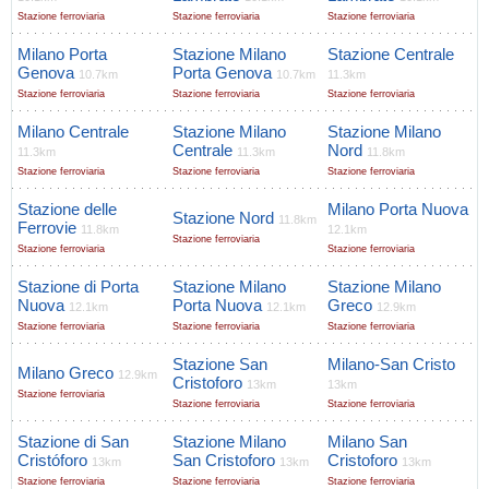
Stazione ferroviaria
Stazione ferroviaria
Stazione ferroviaria
Milano Porta
Stazione Milano
Stazione Centrale
Genova
Porta Genova
10.7km
10.7km
11.3km
Stazione ferroviaria
Stazione ferroviaria
Stazione ferroviaria
Milano Centrale
Stazione Milano
Stazione Milano
Centrale
Nord
11.3km
11.3km
11.8km
Stazione ferroviaria
Stazione ferroviaria
Stazione ferroviaria
Stazione delle
Milano Porta Nuova
Stazione Nord
11.8km
Ferrovie
11.8km
12.1km
Stazione ferroviaria
Stazione ferroviaria
Stazione ferroviaria
Stazione di Porta
Stazione Milano
Stazione Milano
Nuova
Porta Nuova
Greco
12.1km
12.1km
12.9km
Stazione ferroviaria
Stazione ferroviaria
Stazione ferroviaria
Stazione San
Milano-San Cristo
Milano Greco
12.9km
Cristoforo
13km
13km
Stazione ferroviaria
Stazione ferroviaria
Stazione ferroviaria
Stazione di San
Stazione Milano
Milano San
Cristóforo
San Cristoforo
Cristoforo
13km
13km
13km
Stazione ferroviaria
Stazione ferroviaria
Stazione ferroviaria