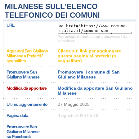
MILANESE SULL'ELENCO
TELEFONICO DEI COMUNI
URL
Puoi collegarti a questa pagina attraverso il rigo
sottostante.
Aggiungi San Giuliano
Clicca sul link per aggiungere
Milanese a Preferiti /
questa pagina ai preferiti (o
segnalibro
segnalibro)
Promuovere San
Promuovere il comune di San
Giuliano Milanese
Giuliano Milanese
Modifica da apportare
Modifica da apportare San Giuliano
Milanese
Ultimo aggiornamento
27 Maggio 2025
Pagina data
4 Agosto 2026 05:18
Promuovere San
Giuliano Milanese
su Facebook