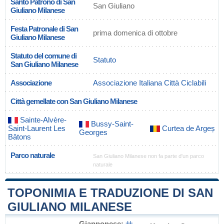
Santo Patrono di San
San Giuliano
Giuliano Milanese
Festa Patronale di San
prima domenica di ottobre
Giuliano Milanese
Statuto del comune di
Statuto
San Giuliano Milanese
Associazione
Associazione Italiana Città Ciclabili
Città gemellate con San Giuliano Milanese
Sainte-Alvère-
Bussy-Saint-
Saint-Laurent Les
Curtea de Argeș
Georges
Bâtons
Parco naturale
San Giuliano Milanese non fa parte d'un parco
naturale
TOPONIMIA E TRADUZIONE DI SAN
GIULIANO MILANESE
Giapponese:
サ