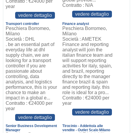
Contratto : €24000 per
Contratto : N/A
year
vedere dettaglio
vedere dettaglio
Transport controller
Finance analyst
Peschiera Borromeo,
Peschiera Borromeo,
Milano
Milano
Società : DHL
Società : AMETEK
. be an essential part of
Finance and reporting
everyday life at dhl
analyst will join the
supply chain, we are
italian finance team and
looking for a transport
will support reporting
controller if you are
activities for italy, spain,
passionate about
and brazil, reporting
controlling, data
directly to the manager
analysis, and logistics
finance brazil & spain
performance, this is your
and reporting italy. this
chance to make an
role is ideal for a pro...
impact in a global e...
Contratto : €24000 per
Contratto : €24000 per
year
year
vedere dettaglio
vedere dettaglio
Senior Business Development
Tirocinio - Addetto/a alle
Manager
vendite - Outlet Scalo Milano