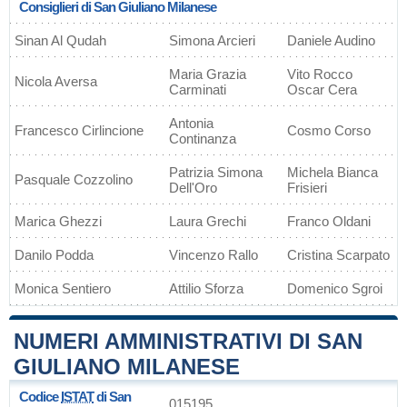
Consiglieri di San Giuliano Milanese
Sinan Al Qudah
Simona Arcieri
Daniele Audino
Maria Grazia
Vito Rocco
Nicola Aversa
Carminati
Oscar Cera
Antonia
Francesco Cirlincione
Cosmo Corso
Continanza
Patrizia Simona
Michela Bianca
Pasquale Cozzolino
Dell'Oro
Frisieri
Marica Ghezzi
Laura Grechi
Franco Oldani
Danilo Podda
Vincenzo Rallo
Cristina Scarpato
Monica Sentiero
Attilio Sforza
Domenico Sgroi
NUMERI AMMINISTRATIVI DI SAN
GIULIANO MILANESE
Codice
ISTAT
di San
015195