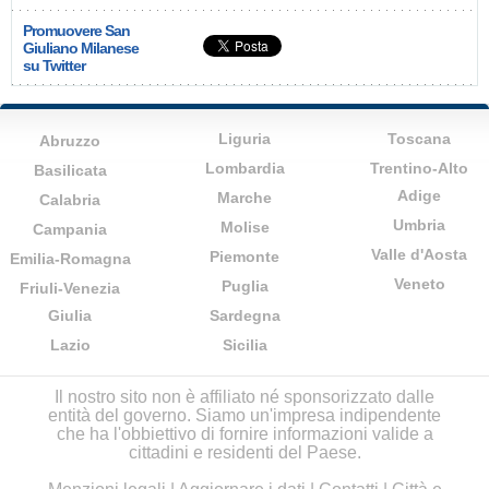
Promuovere San
Giuliano Milanese
su Twitter
Liguria
Toscana
Abruzzo
Lombardia
Trentino-Alto
Basilicata
Adige
Marche
Calabria
Umbria
Molise
Campania
Valle d'Aosta
Piemonte
Emilia-Romagna
Veneto
Puglia
Friuli-Venezia
Giulia
Sardegna
Lazio
Sicilia
Il nostro sito non è affiliato né sponsorizzato dalle
entità del governo. Siamo un'impresa indipendente
che ha l'obbiettivo di fornire informazioni valide a
cittadini e residenti del Paese.