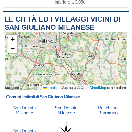
inferiore a 0,05g.
LE CITTÀ ED I VILLAGGI VICINI DI
SAN GIULIANO MILANESE
+
−
Leaflet
|
Map data ©
OpenStreetMap
contributors
Comuni limitrofi di San Giuliano Milanese
San Donato
San Donato
Peschiera
Milanese
Milanese
Borromeo
San Donato