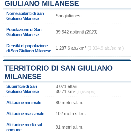
GIULIANO MILANESE
Nome abitanti di San
Sangiulianesi
Giuliano Milanese
Popolazione di San
39 542 abitanti
(2023)
Giuliano Milanese
Densità di popolazione
1 287,6 ab./km²
(3 334,9 ab./sq mi)
di San Giuliano Milanese
TERRITORIO DI SAN GIULIANO
MILANESE
Superficie di San
3 071 ettari
Giuliano Milanese
30,71 km²
(11,86 sq mi)
Altitudine minimale
80 metri s.l.m.
Altitudine massimale
102 metri s.l.m.
Altitudine media sul
91 metri s.l.m.
comune