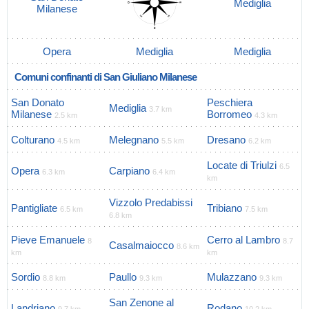
Mediglia
Milanese
Opera
Mediglia
Mediglia
Comuni confinanti di San Giuliano Milanese
San Donato
Peschiera
Mediglia
3.7 km
Milanese
Borromeo
2.5 km
4.3 km
Colturano
Melegnano
Dresano
4.5 km
5.5 km
6.2 km
Locate di Triulzi
6.5
Opera
Carpiano
6.3 km
6.4 km
km
Vizzolo Predabissi
Pantigliate
Tribiano
6.5 km
7.5 km
6.8 km
Pieve Emanuele
Cerro al Lambro
8
8.7
Casalmaiocco
8.6 km
km
km
Sordio
Paullo
Mulazzano
8.8 km
9.3 km
9.3 km
San Zenone al
Landriano
Rodano