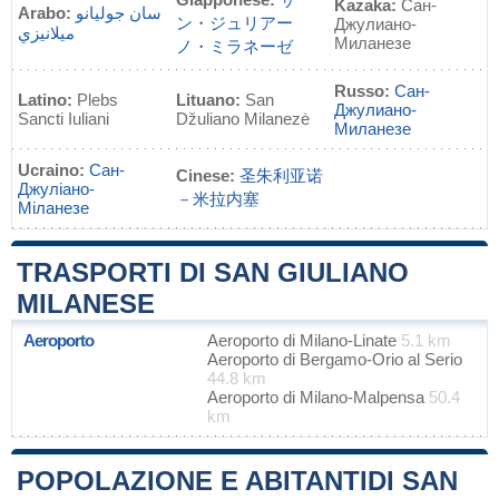
Kazaka:
Сан-
Arabo:
سان جوليانو
ン・ジュリアー
Джулиано-
ميلانيزي
Миланезе
ノ・ミラネーゼ
Russo:
Сан-
Latino:
Plebs
Lituano:
San
Джулиано-
Sancti Iuliani
Džuliano Milanezė
Миланезе
Ucraino:
Сан-
Cinese:
圣朱利亚诺
Джуліано-
－米拉内塞
Міланезе
TRASPORTI DI SAN GIULIANO
MILANESE
Aeroporto
Aeroporto di Milano-Linate
5.1 km
Aeroporto di Bergamo-Orio al Serio
44.8 km
Aeroporto di Milano-Malpensa
50.4
km
POPOLAZIONE E ABITANTIDI SAN