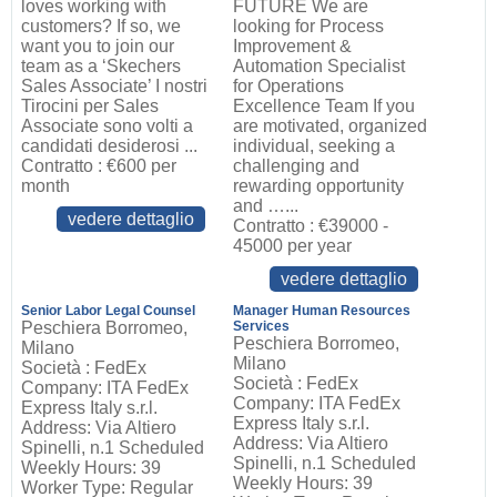
loves working with
FUTURE We are
customers? If so, we
looking for Process
want you to join our
Improvement &
team as a ‘Skechers
Automation Specialist
Sales Associate’ I nostri
for Operations
Tirocini per Sales
Excellence Team If you
Associate sono volti a
are motivated, organized
candidati desiderosi ...
individual, seeking a
Contratto : €600 per
challenging and
month
rewarding opportunity
and …...
vedere dettaglio
Contratto : €39000 -
45000 per year
vedere dettaglio
Senior Labor Legal Counsel
Manager Human Resources
Peschiera Borromeo,
Services
Peschiera Borromeo,
Milano
Milano
Società : FedEx
Società : FedEx
Company: ITA FedEx
Company: ITA FedEx
Express Italy s.r.l.
Express Italy s.r.l.
Address: Via Altiero
Address: Via Altiero
Spinelli, n.1 Scheduled
Spinelli, n.1 Scheduled
Weekly Hours: 39
Weekly Hours: 39
Worker Type: Regular