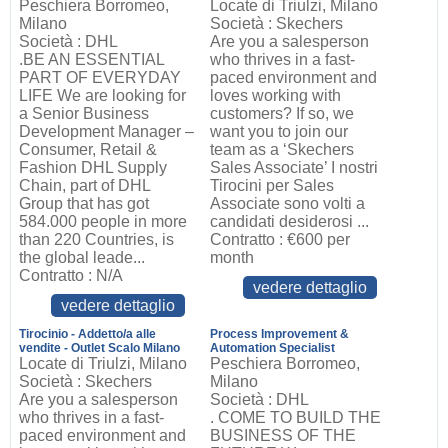
Peschiera Borromeo,
Locate di Triulzi, Milano
Milano
Società : Skechers
Società : DHL
Are you a salesperson
.BE AN ESSENTIAL
who thrives in a fast-
PART OF EVERYDAY
paced environment and
LIFE We are looking for
loves working with
a Senior Business
customers? If so, we
Development Manager –
want you to join our
Consumer, Retail &
team as a ‘Skechers
Fashion DHL Supply
Sales Associate’ I nostri
Chain, part of DHL
Tirocini per Sales
Group that has got
Associate sono volti a
584.000 people in more
candidati desiderosi ...
than 220 Countries, is
Contratto : €600 per
the global leade...
month
Contratto : N/A
vedere dettaglio
vedere dettaglio
Tirocinio - Addetto/a alle
Process Improvement &
vendite - Outlet Scalo Milano
Automation Specialist
Locate di Triulzi, Milano
Peschiera Borromeo,
Società : Skechers
Milano
Are you a salesperson
Società : DHL
who thrives in a fast-
. COME TO BUILD THE
paced environment and
BUSINESS OF THE