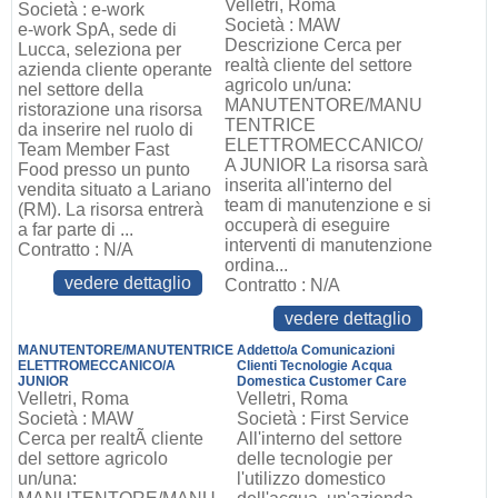
Velletri, Roma
Società : e-work
Società : MAW
e-work SpA, sede di
Descrizione Cerca per
Lucca, seleziona per
realtà cliente del settore
azienda cliente operante
agricolo un/una:
nel settore della
MANUTENTORE/MANU
ristorazione una risorsa
TENTRICE
da inserire nel ruolo di
ELETTROMECCANICO/
Team Member Fast
A JUNIOR La risorsa sarà
Food presso un punto
inserita all'interno del
vendita situato a Lariano
team di manutenzione e si
(RM). La risorsa entrerà
occuperà di eseguire
a far parte di ...
interventi di manutenzione
Contratto : N/A
ordina...
vedere dettaglio
Contratto : N/A
vedere dettaglio
MANUTENTORE/MANUTENTRICE
Addetto/a Comunicazioni
ELETTROMECCANICO/A
Clienti Tecnologie Acqua
JUNIOR
Domestica Customer Care
Velletri, Roma
Velletri, Roma
Società : MAW
Società : First Service
Cerca per realtÃ cliente
All'interno del settore
del settore agricolo
delle tecnologie per
un/una:
l'utilizzo domestico