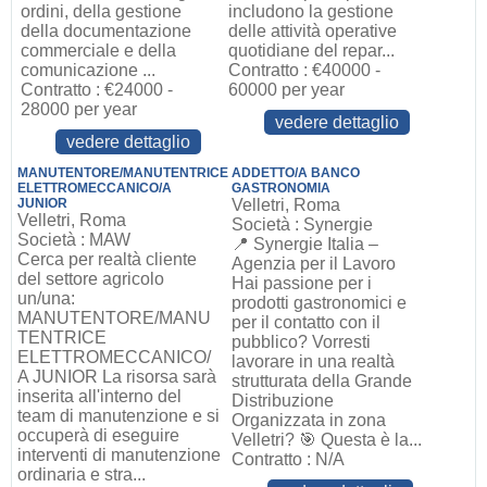
ordini, della gestione
includono la gestione
della documentazione
delle attività operative
commerciale e della
quotidiane del repar...
comunicazione ...
Contratto : €40000 -
Contratto : €24000 -
60000 per year
28000 per year
vedere dettaglio
vedere dettaglio
MANUTENTORE/MANUTENTRICE
ADDETTO/A BANCO
ELETTROMECCANICO/A
GASTRONOMIA
JUNIOR
Velletri, Roma
Velletri, Roma
Società : Synergie
Società : MAW
📍 Synergie Italia –
Cerca per realtà cliente
Agenzia per il Lavoro
del settore agricolo
Hai passione per i
un/una:
prodotti gastronomici e
MANUTENTORE/MANU
per il contatto con il
TENTRICE
pubblico? Vorresti
ELETTROMECCANICO/
lavorare in una realtà
A JUNIOR La risorsa sarà
strutturata della Grande
inserita all'interno del
Distribuzione
team di manutenzione e si
Organizzata in zona
occuperà di eseguire
Velletri? 🎯 Questa è la...
interventi di manutenzione
Contratto : N/A
ordinaria e stra...