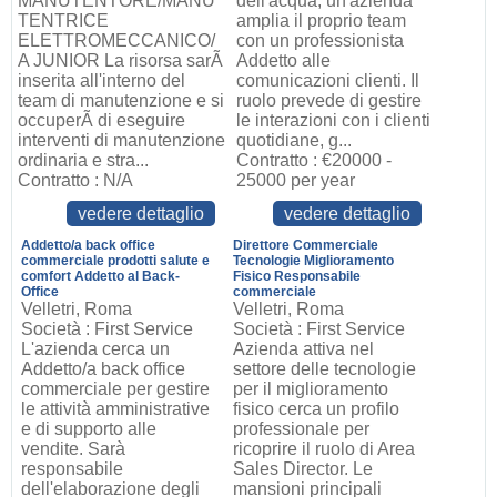
MANUTENTORE/MANU
dell'acqua, un'azienda
TENTRICE
amplia il proprio team
ELETTROMECCANICO/
con un professionista
A JUNIOR La risorsa sarÃ
Addetto alle
inserita all'interno del
comunicazioni clienti. Il
team di manutenzione e si
ruolo prevede di gestire
occuperÃ di eseguire
le interazioni con i clienti
interventi di manutenzione
quotidiane, g...
ordinaria e stra...
Contratto : €20000 -
Contratto : N/A
25000 per year
vedere dettaglio
vedere dettaglio
Addetto/a back office
Direttore Commerciale
commerciale prodotti salute e
Tecnologie Miglioramento
comfort Addetto al Back-
Fisico Responsabile
Office
commerciale
Velletri, Roma
Velletri, Roma
Società : First Service
Società : First Service
L'azienda cerca un
Azienda attiva nel
Addetto/a back office
settore delle tecnologie
commerciale per gestire
per il miglioramento
le attività amministrative
fisico cerca un profilo
e di supporto alle
professionale per
vendite. Sarà
ricoprire il ruolo di Area
responsabile
Sales Director. Le
dell'elaborazione degli
mansioni principali