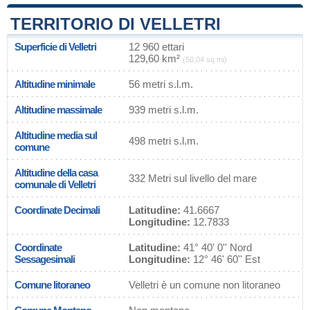
TERRITORIO DI VELLETRI
Superficie di Velletri
12 960 ettari
129,60 km²
(50,04 sq mi)
Altitudine minimale
56 metri s.l.m.
Altitudine massimale
939 metri s.l.m.
Altitudine media sul
498 metri s.l.m.
comune
Altitudine della casa
332 Metri sul livello del mare
comunale di Velletri
Coordinate Decimali
Latitudine:
41.6667
Longitudine:
12.7833
Coordinate
Latitudine:
41° 40' 0'' Nord
Sessagesimali
Longitudine:
12° 46' 60'' Est
Comune litoraneo
Velletri è un comune non litoraneo