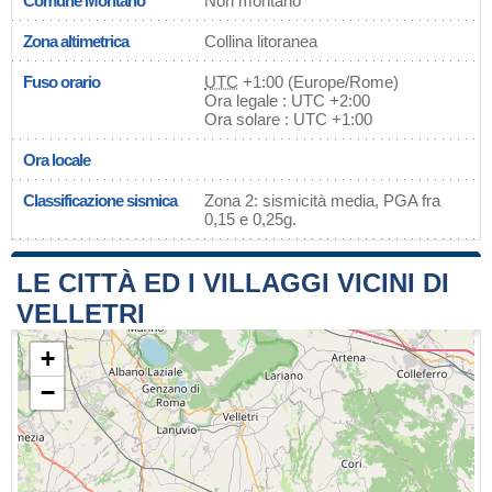
Comune Montano
Non montano
Zona altimetrica
Collina litoranea
Fuso orario
UTC
+1:00 (Europe/Rome)
Ora legale : UTC +2:00
Ora solare : UTC +1:00
Ora locale
Classificazione sismica
Zona 2: sismicità media, PGA fra
0,15 e 0,25g.
LE CITTÀ ED I VILLAGGI VICINI DI
VELLETRI
+
−