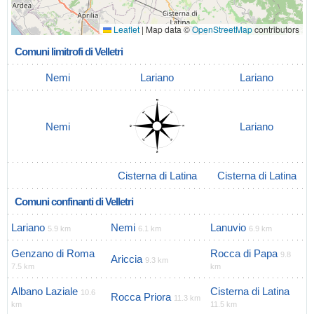
Leaflet
|
Map data ©
OpenStreetMap
contributors
Comuni limitrofi di Velletri
Nemi
Lariano
Lariano
Nemi
Lariano
Cisterna di Latina
Cisterna di Latina
Comuni confinanti di Velletri
Lariano
Nemi
Lanuvio
5.9 km
6.1 km
6.9 km
Genzano di Roma
Rocca di Papa
9.8
Ariccia
9.3 km
7.5 km
km
Albano Laziale
Cisterna di Latina
10.6
Rocca Priora
11.3 km
km
11.5 km