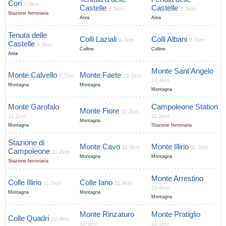
Cori
7.9km
Castelle
Castelle
9.3km
9.3km
Stazione ferroviaria
Area
Area
Tenuta delle
Colli Laziali
Colli Albani
9.7km
9.7km
Castelle
9.3km
Colline
Colline
Area
Monte Sant’Angelo
Monte Calvello
Monte Faete
9.7km
10.2km
10.4km
Montagna
Montagna
Montagna
Monte Garofalo
Campoleone Station
Monte Fiore
11.2km
11.1km
11.2km
Montagna
Montagna
Stazione ferroviaria
Stazione di
Monte Cavo
Monte Illirio
11.6km
11.7km
Campoleone
11.2km
Montagna
Montagna
Stazione ferroviaria
Monte Arrestino
Colle Illirio
Colle Iano
11.7km
11.9km
12.4km
Montagna
Montagna
Montagna
Monte Rinzaturo
Monte Pratiglio
Colle Quadri
12.4km
12.5km
12.5km