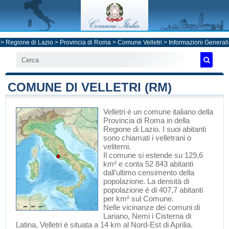
>
Regione di Lazio
>
Provincia di Roma
>
Comune Velletri
> Informazioni Generali
COMUNE DI VELLETRI (RM)
Velletri
è un comune italiano
della
Provincia di Roma
in
della
Regione di Lazio
. I suoi abitanti
sono chiamati i velletrani o
veliterni.
Il comune si estende su 129,6
km² e conta 52 843 abitanti
dall'ultimo censimento della
popolazione. La densità di
popolazione è di 407,7 abitanti
per km² sul Comune.
Nelle vicinanze dei comuni di
Lariano
,
Nemi
i
Cisterna di
Latina
, Velletri è situata a 14 km al Nord-Est di
Aprilia
.