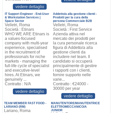
vedere dettaglio
IT Support Engineer - End-User
Addetto/a alla gestione clienti -
& Workstation Services |
Prodotti per la cura della
Space Sector
persona Commerciale B2B
Velletri, Roma
Velletri, Roma
Società : Etinars
Società : First Service
WHO WE ARE Etinars is
Azienda attiva nel
a values-focused
mercato dei prodotti per
company with multi-year
la cura personale ricerca
experience, specialised
figura di Addetto/a alla
in the recruitment of
gestione clienti da
professionals for niche
includere nel team. Il
markets - managing the
candidato si occuperà
full-life cycle of specialist
principalmente di gestire
and executive-level
i rapporti con i clienti,
hires. At Etinars, we
fornire supporto nelle
genuinely ...
varie...
Contratto : N/A
Contratto : €24000 -
30000 per year
vedere dettaglio
vedere dettaglio
TEAM MEMBER FAST FOOD -
MANUTENTORE/MANUTENTRICE
LARIANO (RM)
ELETTROMECCANICO/A
Lariano, Roma
JUNIOR