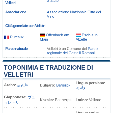
Statuto
Velletri
Associazione
Associazione Nazionale Città del
Vino
Città gemellate con Velletri
Offenbach am
Esch-sur-
Puteaux
Main
Alzette
Parco naturale
Velletri è un Comune del
Parco
regionale dei Castelli Romani
TOPONIMIA E TRADUZIONE DI
VELLETRI
Lingua persiana:
Arabo:
فليتري
Bulgaro:
Велетри
ولتری
Giapponese:
ヴェ
Kazaka:
Веллетри
Latino:
Velitrae
ッレトリ
Lingua serba: