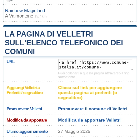
Rainbow Magicland
A
Valmontone
15.7 km
LA PAGINA DI VELLETRI
SULL'ELENCO TELEFONICO DEI
COMUNI
URL
Puoi collegarti a questa pagina attraverso il rigo
sottostante.
Aggiungi Velletri a
Clicca sul link per aggiungere
Preferiti / segnalibro
questa pagina ai preferiti (o
segnalibro)
Promuovere Velletri
Promuovere il comune di Velletri
Modifica da apportare
Modifica da apportare Velletri
Ultimo aggiornamento
27 Maggio 2025