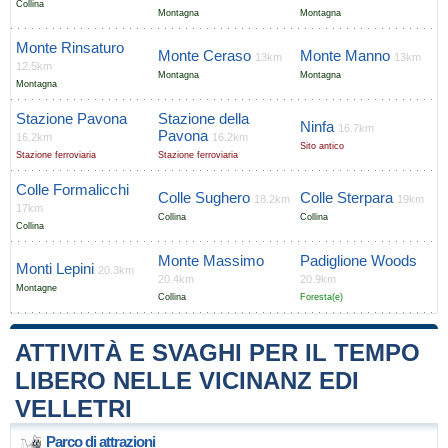
Collina
Montagna
Montagna
Monte Rinsaturo
Monte Ceraso
Monte Manno
13km
13km
12.5km
Montagna
Montagna
Montagna
Stazione Pavona
Stazione della
Ninfa
16.7km
Pavona
16.2km
16.2km
Sito antico
Stazione ferroviaria
Stazione ferroviaria
Colle Formalicchi
Colle Sughero
Colle Sterpara
18.2km
19km
17km
Collina
Collina
Collina
Monte Massimo
Padiglione Woods
Monti Lepini
20.3km
20.4km
20.9km
Montagne
Collina
Foresta(e)
ATTIVITÀ E SVAGHI PER IL TEMPO
LIBERO NELLE VICINANZ EDI
VELLETRI
Parco di attrazioni