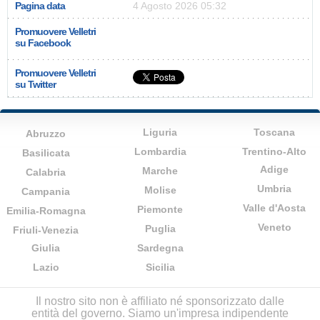
Pagina data
4 Agosto 2026 05:32
Promuovere Velletri
su Facebook
Promuovere Velletri
su Twitter
Liguria
Toscana
Abruzzo
Lombardia
Trentino-Alto
Basilicata
Adige
Marche
Calabria
Umbria
Molise
Campania
Valle d'Aosta
Piemonte
Emilia-Romagna
Veneto
Puglia
Friuli-Venezia
Giulia
Sardegna
Lazio
Sicilia
Il nostro sito non è affiliato né sponsorizzato dalle
entità del governo. Siamo un'impresa indipendente