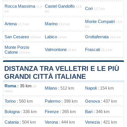
Rocca Massima
Castel Gandolfo
11.9
12.6
Cori
12.7 km
km
km
Monte Compatri
13.4
Artena
Marino
12.7 km
13.2 km
km
San Cesareo
Labico
Grottaferrata
13.9 km
14 km
14.2 km
Monte Porzio
Valmontone
Frascati
15 km
15.1 km
Catone
14.6 km
DISTANZA TRA VELLETRI E LE PIÙ
GRANDI CITTÀ ITALIANE
Roma
: 35 km
più
Milano
: 512 km
Napoli
: 154 km
vicina
Torino
: 560 km
Palermo
: 398 km
Genova
: 437 km
Bologna
: 336 km
Firenze
: 265 km
Bari
: 346 km
Catania
: 504 km
Verona
: 444 km
Venezia
: 421 km