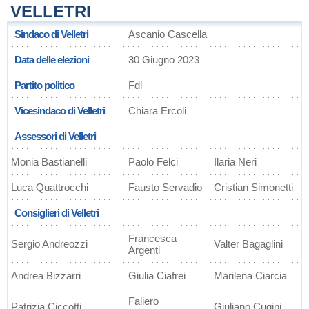
VELLETRI
Sindaco di Velletri
Ascanio Cascella
Data delle elezioni
30 Giugno 2023
Partito politico
Fdl
Vicesindaco di Velletri
Chiara Ercoli
Assessori di Velletri
Monia Bastianelli
Paolo Felci
Ilaria Neri
Luca Quattrocchi
Fausto Servadio
Cristian Simonetti
Consiglieri di Velletri
Francesca
Sergio Andreozzi
Valter Bagaglini
Argenti
Andrea Bizzarri
Giulia Ciafrei
Marilena Ciarcia
Faliero
Patrizia Ciccotti
Giuliano Cugini