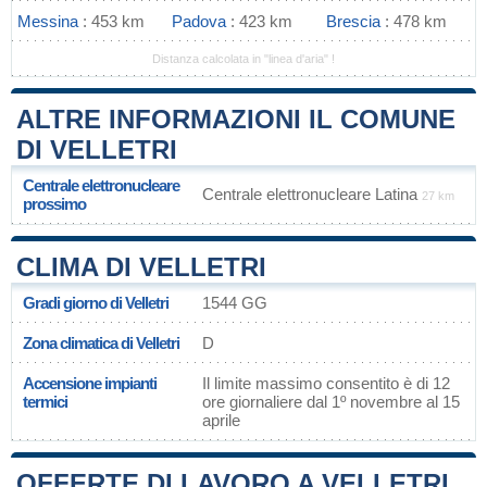
Messina
: 453 km
Padova
: 423 km
Brescia
: 478 km
Distanza calcolata in "linea d'aria" !
ALTRE INFORMAZIONI IL COMUNE
DI VELLETRI
Centrale elettronucleare
Centrale elettronucleare Latina
27 km
prossimo
CLIMA DI VELLETRI
Gradi giorno di Velletri
1544 GG
Zona climatica di Velletri
D
Accensione impianti
Il limite massimo consentito è di 12
termici
ore giornaliere dal 1º novembre al 15
aprile
OFFERTE DI LAVORO A VELLETRI