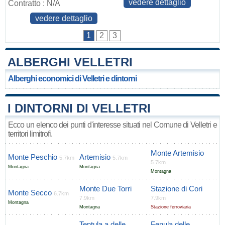
vedere dettaglio
Contratto : N/A
vedere dettaglio
1
2
3
ALBERGHI VELLETRI
Alberghi economici di Velletri e dintorni
I DINTORNI DI VELLETRI
Ecco un elenco dei punti d'interesse situati nel Comune di Velletri e
territori limitrofi.
Monte Artemisio
Monte Peschio
Artemisio
5.7km
5.7km
5.7km
Montagna
Montagna
Montagna
Monte Due Torri
Stazione di Cori
Monte Secco
6.7km
7.9km
7.9km
Montagna
Montagna
Stazione ferroviaria
Tentula a delle
Fenula delle