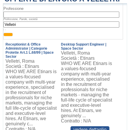
Professione
Professione, Parole, società
, ,
Receptionist & Office
Desktop Support Engineer |
Administrator | Categorie
Space Sector
Protette Art.1 L.68/99 | Space
Velletri, Roma
Sector
Società : Etinars
Velletri, Roma
WHO WE ARE Etinars is
Società : Etinars
a values-focused
WHO WE ARE Etinars is
company with multi-year
a values-focused
experience, specialised
company with multi-year
in the recruitment of
experience, specialised
professionals for niche
in the recruitment of
markets - managing the
professionals for niche
full-life cycle of specialist
markets, managing the
and executive-level
full life-cycle of specialist
hires. At Etinars, we
and executive-level
genuinely ...
hires. At Etinars, we
Contratto : N/A
genuinely c...
Contratto : N/A
vedere dettaglio