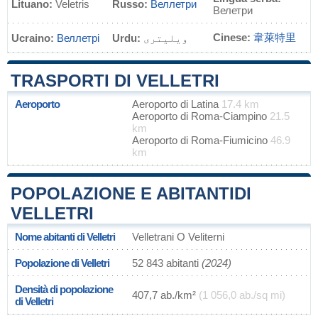
Lituano:
Veletris
Russo:
Веллетри
Велетри
Cinese:
韋萊特里
Ucraino:
Веллетрі
Urdu:
ویلیتری
TRASPORTI DI VELLETRI
Aeroporto
Aeroporto di Latina
17.4 km
Aeroporto di Roma-Ciampino
21.5
km
Aeroporto di Roma-Fiumicino
46.9
km
POPOLAZIONE E ABITANTIDI
VELLETRI
Nome abitanti di Velletri
Velletrani O Veliterni
Popolazione di Velletri
52 843 abitanti
(2024)
Densità di popolazione
407,7 ab./km²
(1 056,0 ab./sq mi)
di Velletri