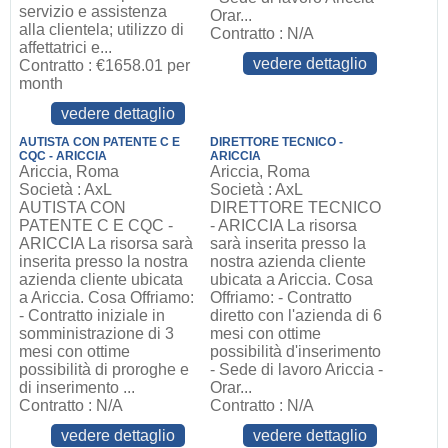
servizio e assistenza
Orar...
alla clientela; utilizzo di
Contratto : N/A
affettatrici e...
vedere dettaglio
Contratto : €1658.01 per
month
vedere dettaglio
AUTISTA CON PATENTE C E
DIRETTORE TECNICO -
CQC - ARICCIA
ARICCIA
Ariccia, Roma
Ariccia, Roma
Società : AxL
Società : AxL
AUTISTA CON
DIRETTORE TECNICO
PATENTE C E CQC -
- ARICCIA La risorsa
ARICCIA La risorsa sarà
sarà inserita presso la
inserita presso la nostra
nostra azienda cliente
azienda cliente ubicata
ubicata a Ariccia. Cosa
a Ariccia. Cosa Offriamo:
Offriamo: - Contratto
- Contratto iniziale in
diretto con l'azienda di 6
somministrazione di 3
mesi con ottime
mesi con ottime
possibilità d'inserimento
possibilità di proroghe e
- Sede di lavoro Ariccia -
di inserimento ...
Orar...
Contratto : N/A
Contratto : N/A
vedere dettaglio
vedere dettaglio