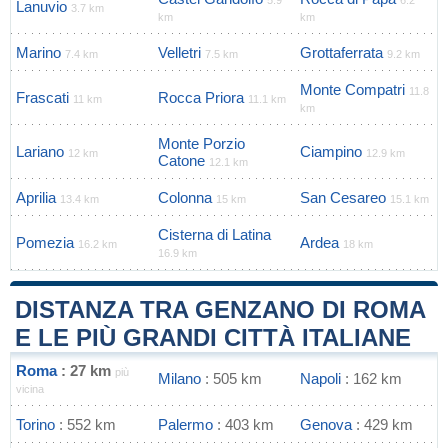
5.9
6.2
Lanuvio
3.7 km
km
km
Marino
Velletri
Grottaferrata
7.4 km
7.5 km
9.2 km
Monte Compatri
11.8
Frascati
Rocca Priora
11 km
11.1 km
km
Monte Porzio
Lariano
Ciampino
12 km
12.9 km
Catone
12.1 km
Aprilia
Colonna
San Cesareo
13.4 km
15 km
15.1 km
Cisterna di Latina
Pomezia
Ardea
16.2 km
18 km
16.9 km
DISTANZA TRA GENZANO DI ROMA
E LE PIÙ GRANDI CITTÀ ITALIANE
Roma
: 27 km
più
Milano
: 505 km
Napoli
: 162 km
vicina
Torino
: 552 km
Palermo
: 403 km
Genova
: 429 km