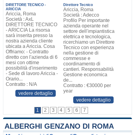
DIRETTORE TECNICO -
Direttore Tecnico
ARICCIA
Ariccia, Roma
Ariccia, Roma
Società : Adecco
Società : AxL
Profilo Per importante
DIRETTORE TECNICO
azienda operante nel
- ARICCIA La risorsa
settore dell'impiantistica
sarà inserita presso la
elettrica e tecnologica,
nostra azienda cliente
ricerchiamo un Direttore
ubicata a Ariccia. Cosa
Tecnico con esperienza
Offriamo: - Contratto
nella gestione di
diretto con l'azienda di 6
commesse e
mesi con ottime
coordinamento di
possibilità d'inserimento
cantieri. Responsabilità
- Sede di lavoro Ariccia -
Gestione economica
Orario...
de...
Contratto : N/A
Contratto : €30000 per
year
vedere dettaglio
vedere dettaglio
1
2
3
4
5
6
7
ALBERGHI GENZANO DI ROMA