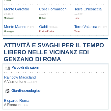
Collina
Monte Garofalo
Colle Formalicchi
Torre Chiesaccia
19.1km
19.2km
19.6km
Montagna
Collina
Torre
Monte Manno
Gabii
Torre Vaianica
20km
20.3km
20.3km
Montagna
Rovina/Rovine
Torre
ATTIVITÀ E SVAGHI PER IL TEMPO
LIBERO NELLE VICINANZ EDI
GENZANO DI ROMA
Parco di attrazioni
Rainbow Magicland
A
Valmontone
19.6 km
Giardino zoologico
Bioparco Roma
A
Roma
29.3 km