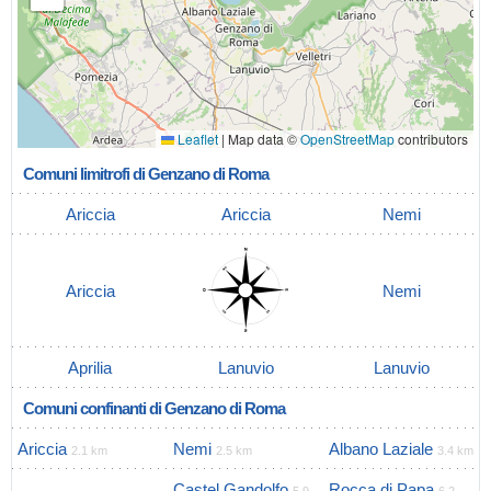
Leaflet
|
Map data ©
OpenStreetMap
contributors
Comuni limitrofi di Genzano di Roma
Ariccia
Ariccia
Nemi
Ariccia
Nemi
Aprilia
Lanuvio
Lanuvio
Comuni confinanti di Genzano di Roma
Ariccia
Nemi
Albano Laziale
2.1 km
2.5 km
3.4 km
Castel Gandolfo
Rocca di Papa