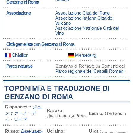
Genzano di Roma
Associazione
Associazione Città del Pane
Associazione Italiana Città del
Vulcano
Associazione Nazionale Città del
Vino
Città gemellate con Genzano di Roma
Châtillon
Merseburg
Parco naturale
Genzano di Roma è un Comune del
Parco regionale dei Castelli Romani
TOPONIMIA E TRADUZIONE DI
GENZANO DI ROMA
Giapponese:
ジェ
Kazaka:
ンツァーノ・デ
Latino:
Gentianum
Дженцано-ди-Рома
ィ・ローマ
Russo:
Дженцано-
Ucraino:
Urdu:
جینزانو دی