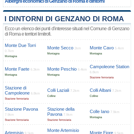
Alberghi economici di Genzano di Roma e dintorni
I DINTORNI DI GENZANO DI ROMA
Ecco un elenco dei punti d'interesse situati nel Comune di Genzano
di Roma e territori limitrofi.
Monte Due Torri
Monte Secco
Monte Cavo
2km
5.4km
0.7km
Montagna
Montagna
Montagna
Campoleone Station
Monte Faete
Monte Peschio
6.3km
6.4km
6.8km
Montagna
Montagna
Stazione ferroviaria
Stazione di
Colli Laziali
Colli Albani
7.2km
7.2km
Campoleone
6.8km
Colline
Colline
Stazione ferroviaria
Stazione Pavona
Stazione della
Colle Iano
7.9km
Pavona
7.9km
7.9km
Montagna
Stazione ferroviaria
Stazione ferroviaria
Monte Artemisio
Artemisio
Monte Fiore
9.1km
9.5km