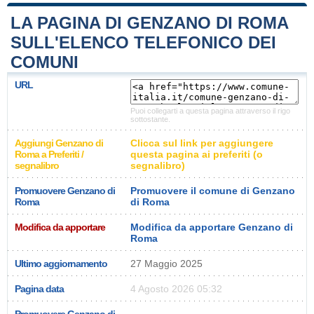
LA PAGINA DI GENZANO DI ROMA
SULL'ELENCO TELEFONICO DEI
COMUNI
URL
Puoi collegarti a questa pagina attraverso il rigo
sottostante.
Aggiungi Genzano di
Clicca sul link per aggiungere
Roma a Preferiti /
questa pagina ai preferiti (o
segnalibro
segnalibro)
Promuovere Genzano di
Promuovere il comune di Genzano
Roma
di Roma
Modifica da apportare
Modifica da apportare Genzano di
Roma
Ultimo aggiornamento
27 Maggio 2025
Pagina data
4 Agosto 2026 05:32