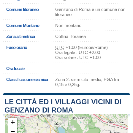
Comune litoraneo
Genzano di Roma è un comune non
litoraneo
Comune Montano
Non montano
Zona altimetrica
Collina litoranea
Fuso orario
UTC
+1:00 (Europe/Rome)
Ora legale : UTC +2:00
Ora solare : UTC +1:00
Ora locale
Classificazione sismica
Zona 2: sismicità media, PGA fra
0,15 e 0,25g.
LE CITTÀ ED I VILLAGGI VICINI DI
GENZANO DI ROMA
+
−