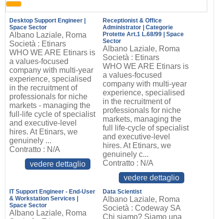
Desktop Support Engineer |
Receptionist & Office
Space Sector
Administrator | Categorie
Albano Laziale, Roma
Protette Art.1 L.68/99 | Space
Sector
Società : Etinars
Albano Laziale, Roma
WHO WE ARE Etinars is
Società : Etinars
a values-focused
WHO WE ARE Etinars is
company with multi-year
a values-focused
experience, specialised
company with multi-year
in the recruitment of
experience, specialised
professionals for niche
in the recruitment of
markets - managing the
professionals for niche
full-life cycle of specialist
markets, managing the
and executive-level
full life-cycle of specialist
hires. At Etinars, we
and executive-level
genuinely ...
hires. At Etinars, we
Contratto : N/A
genuinely c...
Contratto : N/A
vedere dettaglio
vedere dettaglio
IT Support Engineer - End-User
Data Scientist
& Workstation Services |
Albano Laziale, Roma
Space Sector
Società : Codeway SA
Albano Laziale, Roma
Chi siamo? Siamo una