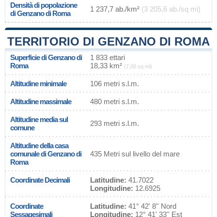
Densità di popolazione
1 237,7 ab./km²
(3 205,6 ab./sq mi)
di Genzano di Roma
TERRITORIO DI GENZANO DI ROMA
Superficie di Genzano di
1 833 ettari
Roma
18,33 km²
(7,08 sq mi)
Altitudine minimale
106 metri s.l.m.
Altitudine massimale
480 metri s.l.m.
Altitudine media sul
293 metri s.l.m.
comune
Altitudine della casa
comunale di Genzano di
435 Metri sul livello del mare
Roma
Coordinate Decimali
Latitudine:
41.7022
Longitudine:
12.6925
Coordinate
Latitudine:
41° 42' 8'' Nord
Sessagesimali
Longitudine:
12° 41' 33'' Est