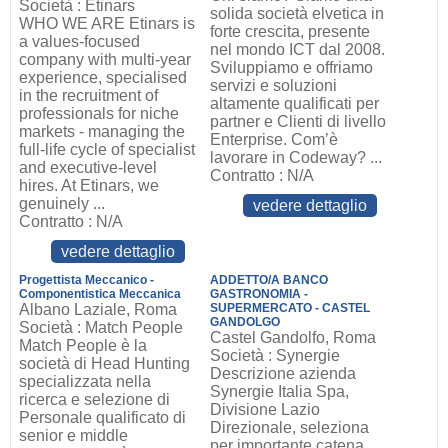
Società : Etinars
solida società elvetica in
WHO WE ARE Etinars is
forte crescita, presente
a values-focused
nel mondo ICT dal 2008.
company with multi-year
Sviluppiamo e offriamo
experience, specialised
servizi e soluzioni
in the recruitment of
altamente qualificati per
professionals for niche
partner e Clienti di livello
markets - managing the
Enterprise. Com’è
full-life cycle of specialist
lavorare in Codeway? ...
and executive-level
Contratto : N/A
hires. At Etinars, we
genuinely ...
vedere dettaglio
Contratto : N/A
vedere dettaglio
Progettista Meccanico -
ADDETTO/A BANCO
Componentistica Meccanica
GASTRONOMIA -
Albano Laziale, Roma
SUPERMERCATO - CASTEL
GANDOLGO
Società : Match People
Castel Gandolfo, Roma
Match People è la
Società : Synergie
società di Head Hunting
Descrizione azienda
specializzata nella
Synergie Italia Spa,
ricerca e selezione di
Divisione Lazio
Personale qualificato di
Direzionale, seleziona
senior e middle
per importante catena