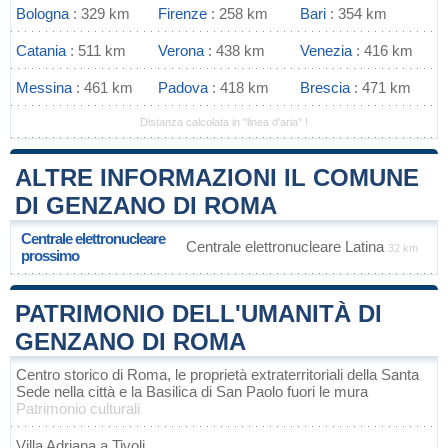
Bologna
: 329 km
Firenze
: 258 km
Bari
: 354 km
Catania
: 511 km
Verona
: 438 km
Venezia
: 416 km
Messina
: 461 km
Padova
: 418 km
Brescia
: 471 km
Distanza calcolata in "linea d'aria" !
ALTRE INFORMAZIONI IL COMUNE
DI GENZANO DI ROMA
Centrale elettronucleare
Centrale elettronucleare Latina
32 km
prossimo
PATRIMONIO DELL'UMANITÀ DI
GENZANO DI ROMA
Centro storico di Roma, le proprietà extraterritoriali della Santa
Sede nella città e la Basilica di San Paolo fuori le mura
Patrimonio culturali
Villa Adriana a Tivoli