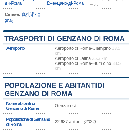
ди-Рома
Дженцано-ді-Рома
روما
Cinese:
真扎诺-迪
罗马
TRASPORTI DI GENZANO DI ROMA
Aeroporto
Aeroporto di Roma-Ciampino
13.5
km
Aeroporto di Latina
25.3 km
Aeroporto di Roma-Fiumicino
38.5
km
POPOLAZIONE E ABITANTIDI
GENZANO DI ROMA
Nome abitanti di
Genzanesi
Genzano di Roma
Popolazione di Genzano
22 687 abitanti
(2024)
di Roma