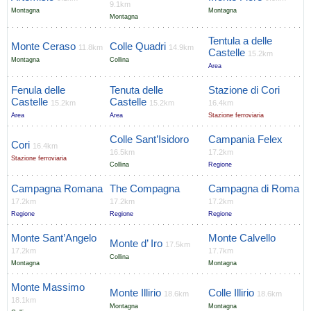
9.1km
Montagna
Montagna
Montagna
Tentula a delle
Monte Ceraso
Colle Quadri
11.8km
14.9km
Castelle
15.2km
Montagna
Collina
Area
Fenula delle
Tenuta delle
Stazione di Cori
Castelle
Castelle
15.2km
15.2km
16.4km
Area
Area
Stazione ferroviaria
Colle Sant’Isidoro
Campania Felex
Cori
16.4km
16.5km
17.2km
Stazione ferroviaria
Collina
Regione
Campagna Romana
The Compagna
Campagna di Roma
17.2km
17.2km
17.2km
Regione
Regione
Regione
Monte Sant’Angelo
Monte Calvello
Monte d’ Iro
17.5km
17.2km
17.7km
Collina
Montagna
Montagna
Monte Massimo
Monte Illirio
Colle Illirio
18.6km
18.6km
18.1km
Montagna
Montagna