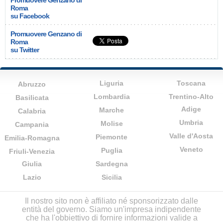
Promuovere Genzano di
Roma
su Facebook
Promuovere Genzano di
Roma
su Twitter
Liguria
Toscana
Abruzzo
Lombardia
Trentino-Alto
Basilicata
Adige
Marche
Calabria
Umbria
Molise
Campania
Valle d'Aosta
Piemonte
Emilia-Romagna
Veneto
Puglia
Friuli-Venezia
Giulia
Sardegna
Lazio
Sicilia
Il nostro sito non è affiliato né sponsorizzato dalle
entità del governo. Siamo un'impresa indipendente
che ha l'obbiettivo di fornire informazioni valide a