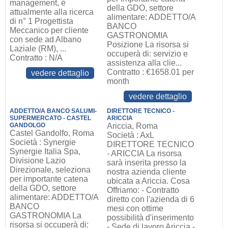
management, è
della GDO, settore
attualmente alla ricerca
alimentare: ADDETTO/A
di n° 1 Progettista
BANCO
Meccanico per cliente
GASTRONOMIA
con sede ad Albano
Posizione La risorsa si
Laziale (RM), ...
occuperà di: servizio e
Contratto : N/A
assistenza alla clie...
Contratto : €1658.01 per
vedere dettaglio
month
vedere dettaglio
ADDETTO/A BANCO SALUMI-
DIRETTORE TECNICO -
SUPERMERCATO - CASTEL
ARICCIA
GANDOLGO
Ariccia, Roma
Castel Gandolfo, Roma
Società : AxL
Società : Synergie
DIRETTORE TECNICO
Synergie Italia Spa,
- ARICCIA La risorsa
Divisione Lazio
sarà inserita presso la
Direzionale, seleziona
nostra azienda cliente
per importante catena
ubicata a Ariccia. Cosa
della GDO, settore
Offriamo: - Contratto
alimentare: ADDETTO/A
diretto con l'azienda di 6
BANCO
mesi con ottime
GASTRONOMIA La
possibilità d'inserimento
risorsa si occuperà di:
- Sede di lavoro Ariccia -