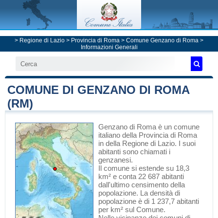
>
Regione di Lazio
>
Provincia di Roma
>
Comune Genzano di Roma
>
Informazioni Generali
COMUNE DI GENZANO DI ROMA
(RM)
Genzano di Roma
è un comune
italiano
della Provincia di Roma
in
della Regione di Lazio
. I suoi
abitanti sono chiamati i
genzanesi.
Il comune si estende su 18,3
km² e conta 22 687 abitanti
dall'ultimo censimento della
popolazione. La densità di
popolazione è di 1 237,7 abitanti
per km² sul Comune.
Nelle vicinanze dei comuni di