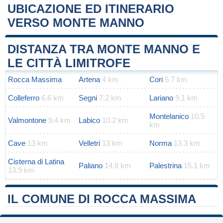
UBICAZIONE ED ITINERARIO
VERSO MONTE MANNO
Leaflet
|
Map data ©
OpenStreetMap
contributors
+
DISTANZA TRA MONTE MANNO E
−
LE CITTÀ LIMITROFE
Rocca Massima
Artena
4 km
Cori
5.7 km
Colleferro
6.6 km
Segni
7.2 km
Lariano
9.1 km
Montelanico
10.5
Valmontone
9.4 km
Labico
10.2 km
km
Cave
13 km
Velletri
13 km
Norma
13.3 km
Cisterna di Latina
Paliano
14.8 km
Palestrina
15.1 km
13.9 km
IL COMUNE DI ROCCA MASSIMA