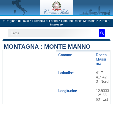
>
Regione di Lazio
>
Provincia di Latina
>
Comune Rocca Massima
> Punto di
interesse
MONTAGNA : MONTE MANNO
Comune
Rocca
Massi
ma
Latitudine
41.7
41° 42'
0'' Nord
Longitudine
12.9333
12° 55'
60'' Est