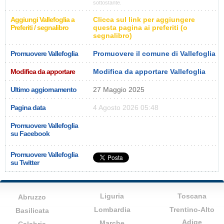
sottostante.
Aggiungi Vallefoglia a
Clicca sul link per aggiungere
Preferiti / segnalibro
questa pagina ai preferiti (o
segnalibro)
Promuovere Vallefoglia
Promuovere il comune di Vallefoglia
Modifica da apportare
Modifica da apportare Vallefoglia
Ultimo aggiornamento
27 Maggio 2025
Pagina data
4 Agosto 2026 05:48
Promuovere Vallefoglia
su Facebook
Promuovere Vallefoglia
su Twitter
Liguria
Toscana
Abruzzo
Lombardia
Trentino-Alto
Basilicata
Adige
Marche