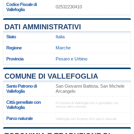
Codice Fiscale di
02532230410
Vallefoglia
DATI AMMINISTRATIVI
Stato
Italia
Regione
Marche
Provincia
Pesaro e Urbino
COMUNE DI VALLEFOGLIA
Santo Patrono di
San Giovanni Battista, San Michele
Vallefoglia
Arcangelo
Città gemellate con
Il Comune di Vallefoglia non è gemellato con
Vallefoglia
nessun altro comune.
Parco naturale
Vallefoglia non fa parte d'un parco naturale