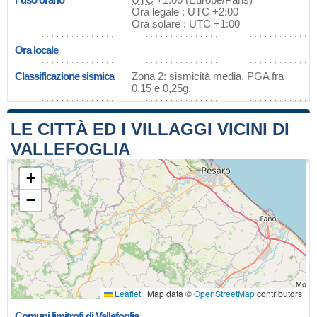
Ora legale : UTC +2:00
Ora solare : UTC +1:00
Ora locale
Classificazione sismica
Zona 2: sismicità media, PGA fra
0,15 e 0,25g.
LE CITTÀ ED I VILLAGGI VICINI DI
VALLEFOGLIA
+
−
Leaflet
|
Map data ©
OpenStreetMap
contributors
Comuni limitrofi di Vallefoglia