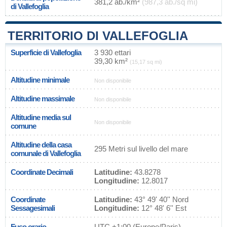
381,2 ab./km²
(987,3 ab./sq mi)
di Vallefoglia
TERRITORIO DI VALLEFOGLIA
Superficie di Vallefoglia
3 930 ettari
39,30 km²
(15,17 sq mi)
Altitudine minimale
Non disponibile
Altitudine massimale
Non disponibile
Altitudine media sul
Non disponibile
comune
Altitudine della casa
295 Metri sul livello del mare
comunale di Vallefoglia
Coordinate Decimali
Latitudine:
43.8278
Longitudine:
12.8017
Coordinate
Latitudine:
43° 49' 40'' Nord
Sessagesimali
Longitudine:
12° 48' 6'' Est
Fuso orario
UTC
+1:00 (Europe/Paris)