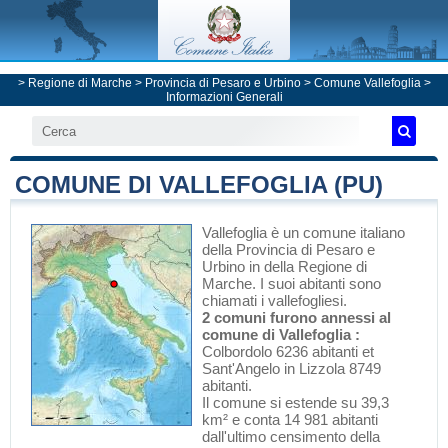
>
Regione di Marche
>
Provincia di Pesaro e Urbino
>
Comune Vallefoglia
>
Informazioni Generali
COMUNE DI VALLEFOGLIA (PU)
Vallefoglia
è un comune italiano
della Provincia di Pesaro e
Urbino
in
della Regione di
Marche
. I suoi abitanti sono
chiamati i vallefogliesi.
2 comuni furono annessi al
comune di Vallefoglia :
Colbordolo 6236 abitanti et
Sant'Angelo in Lizzola 8749
abitanti.
Il comune si estende su 39,3
km² e conta 14 981 abitanti
dall'ultimo censimento della