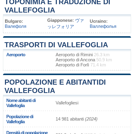
TOPONIMIA E TRADUZIONE DI
VALLEFOGLIA
Giapponese:
ヴァ
Bulgaro:
Ucraino:
Валефоля
Валлефолья
ッレフォリア
TRASPORTI DI VALLEFOGLIA
Aeroporto
Aeroporto di Rimini
26.3 km
Aeroporto di Ancona
50.9 km
Aeroporto di Forlì
71.4 km
POPOLAZIONE E ABITANTIDI
VALLEFOGLIA
Nome abitanti di
Vallefogliesi
Vallefoglia
Popolazione di
14 981 abitanti
(2024)
Vallefoglia
Densità di popolazione