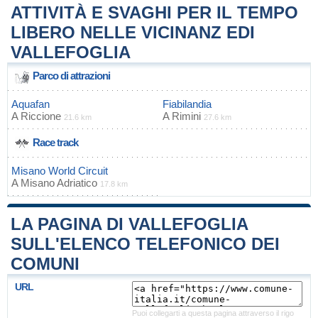
ATTIVITÀ E SVAGHI PER IL TEMPO
LIBERO NELLE VICINANZ EDI
VALLEFOGLIA
Parco di attrazioni
Aquafan
Fiabilandia
A
Riccione
A
Rimini
21.6 km
27.6 km
Race track
Misano World Circuit
A
Misano Adriatico
17.8 km
LA PAGINA DI VALLEFOGLIA
SULL'ELENCO TELEFONICO DEI
COMUNI
URL
Puoi collegarti a questa pagina attraverso il rigo