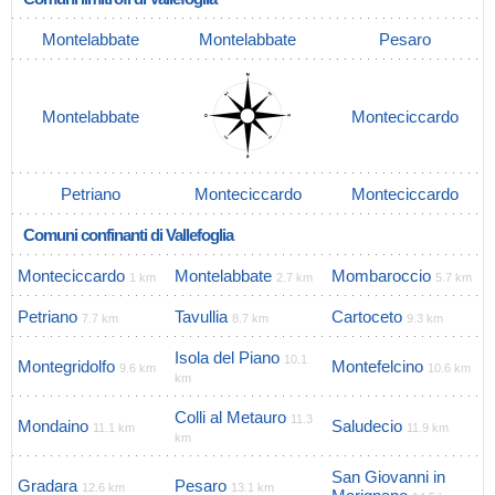
Montelabbate
Montelabbate
Pesaro
Montelabbate
Monteciccardo
Petriano
Monteciccardo
Monteciccardo
Comuni confinanti di Vallefoglia
Monteciccardo
Montelabbate
Mombaroccio
1 km
2.7 km
5.7 km
Petriano
Tavullia
Cartoceto
7.7 km
8.7 km
9.3 km
Isola del Piano
10.1
Montegridolfo
Montefelcino
9.6 km
10.6 km
km
Colli al Metauro
11.3
Mondaino
Saludecio
11.1 km
11.9 km
km
San Giovanni in
Gradara
Pesaro
12.6 km
13.1 km