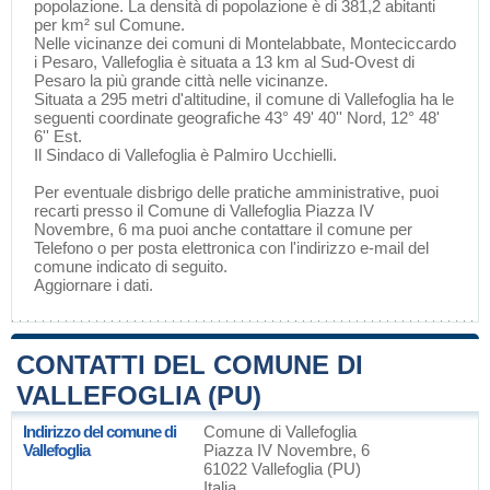
popolazione. La densità di popolazione è di 381,2 abitanti
per km² sul Comune.
Nelle vicinanze dei comuni di
Montelabbate
,
Monteciccardo
i
Pesaro
, Vallefoglia è situata a 13 km al Sud-Ovest di
Pesaro
la più grande città nelle vicinanze.
Situata a 295 metri d'altitudine, il comune di Vallefoglia ha le
seguenti coordinate geografiche 43° 49' 40'' Nord, 12° 48'
6'' Est.
Il Sindaco di Vallefoglia è Palmiro Ucchielli.
Per eventuale disbrigo delle pratiche amministrative, puoi
recarti presso il Comune di Vallefoglia Piazza IV
Novembre, 6 ma puoi anche contattare il comune per
Telefono o per posta elettronica con l'indirizzo e-mail del
comune indicato di seguito.
Aggiornare i dati
.
CONTATTI DEL COMUNE DI
VALLEFOGLIA (PU)
Indirizzo del comune di
Comune di Vallefoglia
Vallefoglia
Piazza IV Novembre, 6
61022 Vallefoglia (PU)
Italia