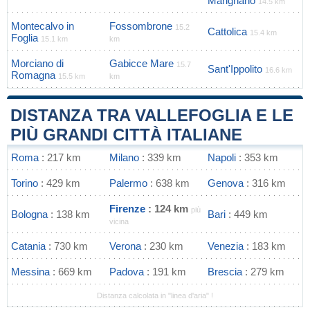
Marignano
14.5 km
Montecalvo in
Fossombrone
15.2
Cattolica
15.4 km
Foglia
15.1 km
km
Morciano di
Gabicce Mare
15.7
Sant'Ippolito
16.6 km
Romagna
15.5 km
km
DISTANZA TRA VALLEFOGLIA E LE
PIÙ GRANDI CITTÀ ITALIANE
Roma
: 217 km
Milano
: 339 km
Napoli
: 353 km
Torino
: 429 km
Palermo
: 638 km
Genova
: 316 km
Firenze
: 124 km
più
Bologna
: 138 km
Bari
: 449 km
vicina
Catania
: 730 km
Verona
: 230 km
Venezia
: 183 km
Messina
: 669 km
Padova
: 191 km
Brescia
: 279 km
Distanza calcolata in "linea d'aria" !