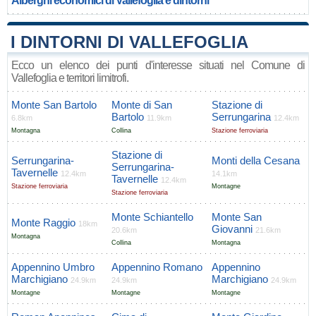
Alberghi economici di Vallefoglia e dintorni
I DINTORNI DI VALLEFOGLIA
Ecco un elenco dei punti d'interesse situati nel Comune di
Vallefoglia e territori limitrofi.
Monte San Bartolo
Monte di San
Stazione di
Bartolo
Serrungarina
6.8km
11.9km
12.4km
Montagna
Collina
Stazione ferroviaria
Stazione di
Serrungarina-
Monti della Cesana
Serrungarina-
Tavernelle
12.4km
14.1km
Tavernelle
12.4km
Stazione ferroviaria
Montagne
Stazione ferroviaria
Monte Schiantello
Monte San
Monte Raggio
18km
Giovanni
20.6km
21.6km
Montagna
Collina
Montagna
Appennino Umbro
Appennino Romano
Appennino
Marchigiano
Marchigiano
24.9km
24.9km
24.9km
Montagne
Montagne
Montagne