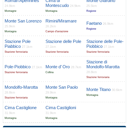
Roman Apennines
Cima di
Monte Giardino
Montescudo
24.9km
24.9km
25.5km
Montagne
Montagna
Regione
Monte San Lorenzo
Rimini/Miramare
Faetano
26.9km
25.9km
26.2km
Regione
Montagna
Campo d'aviazione
Stazione Pole
Stazione delle Pole
Stazione delle Pole-
Piabbico
Piobbico
27.1km
27.1km
27.1km
Stazione ferroviaria
Stazione ferroviaria
Stazione ferroviaria
Stazione di
Pole-Piobbico
Monte d’ Oro
Mondolfo-Marotta
27.1km
28.7km
28.8km
Stazione ferroviaria
Collina
Stazione ferroviaria
Mondolfo-Marotta
Monte San Paolo
Monte Titano
30.6km
28.8km
29.9km
Montagna
Stazione ferroviaria
Montagna
Cima Castiglione
Cima Castiglioni
31.9km
31.9km
Montagna
Montagna