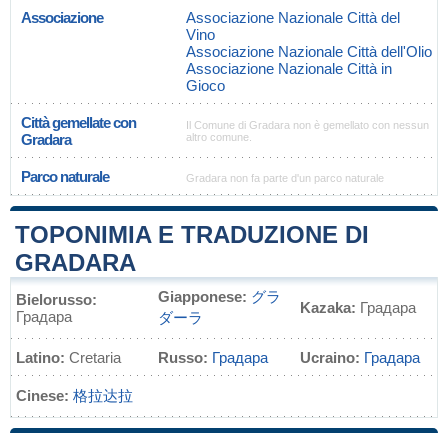
Associazione
Associazione Nazionale Città del
Vino
Associazione Nazionale Città dell'Olio
Associazione Nazionale Città in
Gioco
Città gemellate con
Il Comune di Gradara non è gemellato con nessun
Gradara
altro comune.
Parco naturale
Gradara non fa parte d'un parco naturale
TOPONIMIA E TRADUZIONE DI
GRADARA
Giapponese:
グラ
Bielorusso:
Kazaka:
Градара
Градара
ダーラ
Latino:
Cretaria
Russo:
Градара
Ucraino:
Градара
Cinese:
格拉达拉