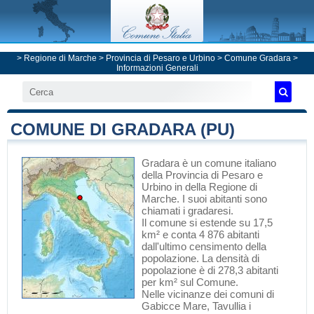
>
Regione di Marche
>
Provincia di Pesaro e Urbino
>
Comune Gradara
>
Informazioni Generali
COMUNE DI GRADARA (PU)
Gradara
è un comune italiano
della Provincia di Pesaro e
Urbino
in
della Regione di
Marche
. I suoi abitanti sono
chiamati i gradaresi.
Il comune si estende su 17,5
km² e conta 4 876 abitanti
dall'ultimo censimento della
popolazione. La densità di
popolazione è di 278,3 abitanti
per km² sul Comune.
Nelle vicinanze dei comuni di
Gabicce Mare
,
Tavullia
i