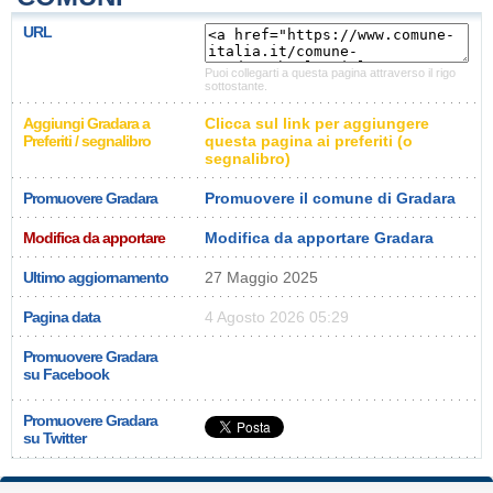
URL
Puoi collegarti a questa pagina attraverso il rigo
sottostante.
Aggiungi Gradara a
Clicca sul link per aggiungere
Preferiti / segnalibro
questa pagina ai preferiti (o
segnalibro)
Promuovere Gradara
Promuovere il comune di Gradara
Modifica da apportare
Modifica da apportare Gradara
Ultimo aggiornamento
27 Maggio 2025
Pagina data
4 Agosto 2026 05:29
Promuovere Gradara
su Facebook
Promuovere Gradara
su Twitter