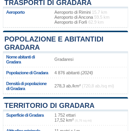
TRASPORTI DI GRADARA
Aeroporto
Aeroporto di Rimini
15.7 km
Aeroporto di Ancona
59.5 km
Aeroporto di Forlì
62.9 km
POPOLAZIONE E ABITANTIDI
GRADARA
Nome abitanti di
Gradaresi
Gradara
Popolazione di Gradara
4 876 abitanti
(2024)
Densità di popolazione
278,3 ab./km²
(720,8 ab./sq mi)
di Gradara
TERRITORIO DI GRADARA
Superficie di Gradara
1 752 ettari
17,52 km²
(6,76 sq mi)
Altitudine minimale
11 metri s.l.m.