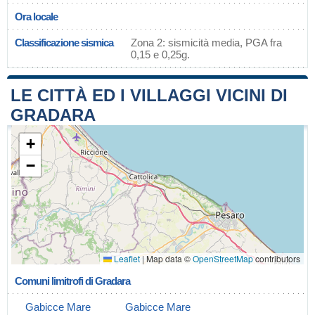
Ora locale
Classificazione sismica
Zona 2: sismicità media, PGA fra
0,15 e 0,25g.
LE CITTÀ ED I VILLAGGI VICINI DI
GRADARA
+
−
Leaflet
|
Map data ©
OpenStreetMap
contributors
Comuni limitrofi di Gradara
Gabicce Mare
Gabicce Mare