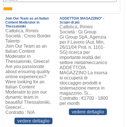
, ,
Join Our Team as an Italian
ADDETTO/A MAGAZZINO" -
Content Moderator in
Scopri di più
Thessaloniki
Cattolica, Rimini
Cattolica, Rimini
Società : Gi Group
Società : Cross Border
Gi Group SpA, Agenzia
Talents
per il Lavoro (Aut. Min.
Join Our Team as an
26/11/04 Prot. n. 1101-
Italian Content
SG) ricerca per
Moderator in
importante realtà del
Thessaloniki, Greece!
settore metalmeccanico
Are you passionate
ADDETTO/A
about ensuring quality
MAGAZZINO La risorsa
online experiences?
si occuperà di
Were looking for an
stoccaggio prodotti e
Italian Content
sistemazione merce in
Moderator to join our
magazzino. Si...
dynamic team in
Contratto : €1700 - 1800
beautiful Thessaloniki,
per month
Greece!...
vedere dettaglio
Contratto : N/A
vedere dettaglio