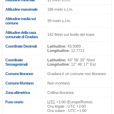
Altitudine massimale
186 metri s.l.m.
Altitudine media sul
99 metri s.l.m.
comune
Altitudine della casa
142 Metri sul livello del mare
comunale di Gradara
Coordinate Decimali
Latitudine:
43.9389
Longitudine:
12.7713
Coordinate
Latitudine:
43° 56' 20'' Nord
Sessagesimali
Longitudine:
12° 46' 17'' Est
Comune litoraneo
Gradara è un comune non litoraneo
Comune Montano
Non montano
Zona altimetrica
Collina litoranea
Fuso orario
UTC
+1:00 (Europe/Rome)
Ora legale : UTC +2:00
Ora solare : UTC +1:00