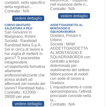
elettronica; - Supporto
contabili, nello specifico
nell evasione delle ri...
della registrazi...
Contratto : N/A
Contratto : N/A
vedere dettaglio
vedere dettaglio
CORSO GRATUITO
ADDETTO/ADDETTA AL
SALDATURA A FILO
MONTAGGIO E
San Giovanni in
SQUADRABORDA
Gradara, Pesaro e
Marignano, Rimini
Urbino
Società : Randstad
Società : MAW
Randstad Italia S.p.A.
ADDETTO/ADDETTA
Sei in cerca di lavoro e
AL MONTAGGIO E
hai voglia di metterti in
SQUADRABORDA con
gioco? Ti piacerebbe
contratto a tempo
intraprendere
determinato per
un'opportunità formativa
stabilimento del settore
altamente
fabbricazione di mobili
professionalizzante che
con sede di lavoro a
possa aiutarti ad
Gradara.
affermarti nel mondo del
L'inquadramento è come
lavoro? Randstad Italia...
operaio/operaia; l'attività
Contratto : €22000 -
principale consiste nella
28000 per year
la...
vedere dettaglio
Contratto : N/A