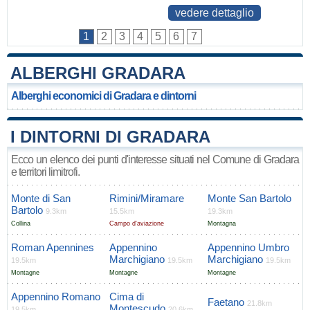
vedere dettaglio
1
2
3
4
5
6
7
ALBERGHI GRADARA
Alberghi economici di Gradara e dintorni
I DINTORNI DI GRADARA
Ecco un elenco dei punti d'interesse situati nel Comune di Gradara
e territori limitrofi.
Monte di San
Rimini/Miramare
Monte San Bartolo
Bartolo
9.3km
15.5km
19.3km
Collina
Campo d'aviazione
Montagna
Roman Apennines
Appennino
Appennino Umbro
Marchigiano
Marchigiano
19.5km
19.5km
19.5km
Montagne
Montagne
Montagne
Appennino Romano
Cima di
Faetano
21.8km
Montescudo
19.5km
20.6km