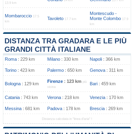
14 km
15.7 km
13.9 km
Montescudo -
Mombaroccio
17.5
Tavoleto
Monte Colombo
17.7 km
17.9
km
km
DISTANZA TRA GRADARA E LE PIÙ
GRANDI CITTÀ ITALIANE
Roma
: 229 km
Milano
: 330 km
Napoli
: 366 km
Torino
: 423 km
Palermo
: 650 km
Genova
: 311 km
Firenze
: 123 km
più
Bologna
: 129 km
Bari
: 459 km
vicina
Catania
: 743 km
Verona
: 218 km
Venezia
: 170 km
Messina
: 681 km
Padova
: 178 km
Brescia
: 269 km
Distanza calcolata in "linea d'aria" !