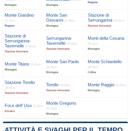
Regione
Montagne
Montagna
Monte Giardino
Monte San
Stazione di
Giovanni
Serrungarina
22.2km
22.4km
24.6km
Regione
Montagna
Stazione ferroviaria
Stazione di
Serrungarina-
Monti della Cesana
Serrungarina-
Tavernelle
24.6km
25.1km
Tavernelle
24.6km
Stazione ferroviaria
Montagne
Stazione ferroviaria
Monte San Paolo
Monte Schiantello
Monte Titano
25.8km
28.3km
28.3km
Montagna
Montagna
Collina
Stazione Torello
Torello
Monte Raggio
29.9km
30.5km
29.9km
Stazione ferroviaria
Montagna
Stazione ferroviaria
Monte Gregorio
Foce dell’ Uso
31.3km
32.5km
Estuario
Montagna
ATTIVITÀ E SVAGHI PER IL TEMPO