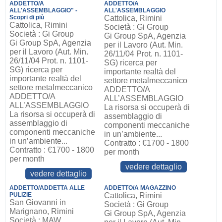
ADDETTO/A
ADDETTO/A
ALL'ASSEMBLAGGIO" -
ALL'ASSEMBLAGGIO
Scopri di più
Cattolica, Rimini
Cattolica, Rimini
Società : Gi Group
Società : Gi Group
Gi Group SpA, Agenzia
Gi Group SpA, Agenzia
per il Lavoro (Aut. Min.
per il Lavoro (Aut. Min.
26/11/04 Prot. n. 1101-
26/11/04 Prot. n. 1101-
SG) ricerca per
SG) ricerca per
importante realtà del
importante realtà del
settore metalmeccanico
settore metalmeccanico
ADDETTO/A
ADDETTO/A
ALL’ASSEMBLAGGIO
ALL’ASSEMBLAGGIO
La risorsa si occuperà di
La risorsa si occuperà di
assemblaggio di
assemblaggio di
componenti meccaniche
componenti meccaniche
in un’ambiente...
in un’ambiente...
Contratto : €1700 - 1800
Contratto : €1700 - 1800
per month
per month
vedere dettaglio
vedere dettaglio
ADDETTO/ADDETTA ALLE
ADDETTO/A MAGAZZINO
PULIZIE
Cattolica, Rimini
San Giovanni in
Società : Gi Group
Marignano, Rimini
Gi Group SpA, Agenzia
Società : MAW