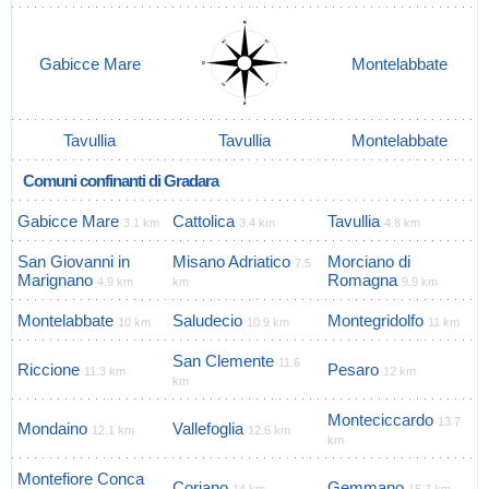
Gabicce Mare
Montelabbate
Tavullia
Tavullia
Montelabbate
Comuni confinanti di Gradara
Gabicce Mare
Cattolica
Tavullia
3.1 km
3.4 km
4.8 km
San Giovanni in
Misano Adriatico
Morciano di
7.5
Marignano
Romagna
4.9 km
km
9.9 km
Montelabbate
Saludecio
Montegridolfo
10 km
10.9 km
11 km
San Clemente
11.6
Riccione
Pesaro
11.3 km
12 km
km
Monteciccardo
13.7
Mondaino
Vallefoglia
12.1 km
12.6 km
km
Montefiore Conca
Coriano
Gemmano