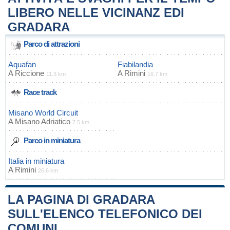
LIBERO NELLE VICINANZ EDI
GRADARA
Parco di attrazioni
Aquafan
Fiabilandia
A
Riccione
A
Rimini
11.3 km
16.7 km
Race track
Misano World Circuit
A
Misano Adriatico
7.5 km
Parco in miniatura
Italia in miniatura
A
Rimini
26.6 km
LA PAGINA DI GRADARA
SULL'ELENCO TELEFONICO DEI
COMUNI