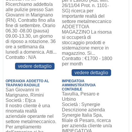
per il Lavoro (Aut. Min.
Ricerchiamo addetto/a
26/11/04 Prot. n. 1101-
alle pulizie presso San
SG) ricerca per
Giovanni in Marignano
importante realtà del
(RN). Contratto fino alla
settore metalmeccanico
fine di settembre. Orario
ADDETTO/A
06.30 -08.00 (pausa)
MAGAZZINO La risorsa
09.00-13.30, un giorno
si occuperà di
di riposo a rotazione. 36
stoccaggio prodotti e
ore a settimana da
sistemazione merce in
lunedì a domenica. Atti...
magazzino. Si...
Contratto : N/A
Contratto : €1700 - 1800
per month
vedere dettaglio
vedere dettaglio
OPERAIO/A ADDETTO AL
IMPIEGATO/A
TRAPANO RADIALE
AMMINISTRATIVO/A
San Giovanni in
CONTABILE
Tavullia, Pesaro e
Marignano, Rimini
Urbino
Società : Etjca
Società : Synergie
Il nostro cliente è una
Descrizione azienda
rinomata realtà
Synergie Italia Spa,
aziendale operante nel
filiale di Pesaro, ricerca
settore metalmeccanico.
per azienda cliente un/a
Per ampliamento
IMPIEGATO/A