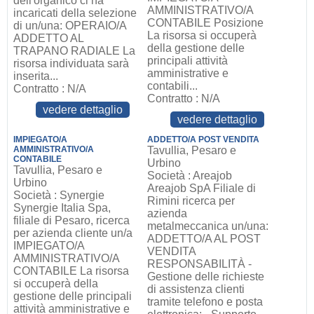
dell'organico ci ha
AMMINISTRATIVO/A
incaricati della selezione
CONTABILE Posizione
di un/una: OPERAIO/A
La risorsa si occuperà
ADDETTO AL
della gestione delle
TRAPANO RADIALE La
principali attività
risorsa individuata sarà
amministrative e
inserita...
contabili...
Contratto : N/A
Contratto : N/A
vedere dettaglio
vedere dettaglio
IMPIEGATO/A
ADDETTO/A POST VENDITA
AMMINISTRATIVO/A
Tavullia, Pesaro e
CONTABILE
Urbino
Tavullia, Pesaro e
Società : Areajob
Urbino
Areajob SpA Filiale di
Società : Synergie
Rimini ricerca per
Synergie Italia Spa,
azienda
filiale di Pesaro, ricerca
metalmeccanica un/una:
per azienda cliente un/a
ADDETTO/A AL POST
IMPIEGATO/A
VENDITA
AMMINISTRATIVO/A
RESPONSABILITÀ -
CONTABILE La risorsa
Gestione delle richieste
si occuperà della
di assistenza clienti
gestione delle principali
tramite telefono e posta
attività amministrative e