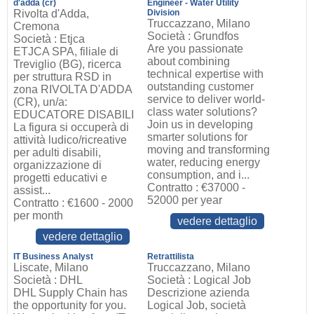
d'adda (cr)
Engineer - Water Utility
Rivolta d'Adda,
Division
Truccazzano, Milano
Cremona
Società : Grundfos
Società : Etjca
Are you passionate
ETJCA SPA, filiale di
about combining
Treviglio (BG), ricerca
technical expertise with
per struttura RSD in
outstanding customer
zona RIVOLTA D'ADDA
service to deliver world-
(CR), un/a:
class water solutions?
EDUCATORE DISABILI
Join us in developing
La figura si occuperà di
smarter solutions for
attività ludico/ricreative
moving and transforming
per adulti disabili,
water, reducing energy
organizzazione di
consumption, and i...
progetti educativi e
Contratto : €37000 -
assist...
52000 per year
Contratto : €1600 - 2000
per month
vedere dettaglio
vedere dettaglio
IT Business Analyst
Retrattilista
Liscate, Milano
Truccazzano, Milano
Società : DHL
Società : Logical Job
DHL Supply Chain has
Descrizione azienda
the opportunity for you.
Logical Job, società