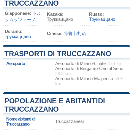
TRUCCAZZANO
Giapponese:
トル
Kazaka:
Russo:
Труккаццано
Труккаццано
ッカッツァーノ
Ucraino:
Cinese:
特鲁卡扎诺
Труккаццано
TRASPORTI DI TRUCCAZZANO
Aeroporto
Aeroporto di Milano-Linate
15.4 km
Aeroporto di Bergamo-Orio al Serio
28.2 km
Aeroporto di Milano-Malpensa
59.9
km
POPOLAZIONE E ABITANTIDI
TRUCCAZZANO
Nome abitanti di
Truccazzanesi
Truccazzano