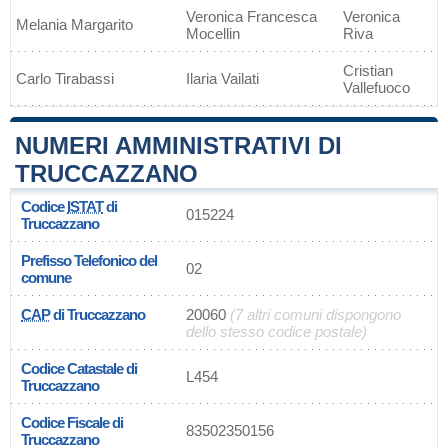
Veronica Francesca
Veronica
Melania Margarito
Mocellin
Riva
Cristian
Carlo Tirabassi
Ilaria Vailati
Vallefuoco
NUMERI AMMINISTRATIVI DI
TRUCCAZZANO
Codice
ISTAT
di
015224
Truccazzano
Prefisso Telefonico del
02
comune
CAP
di Truccazzano
20060
(7 altri comuni dispongono
dello stesso codice postale)
Codice Catastale di
L454
Truccazzano
Codice Fiscale di
83502350156
Truccazzano