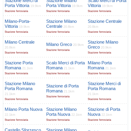
Stazione Merci di
Stazione Milano
Scalo Merci di Porta
Porta Vittoria
Porta Vittoria
Vittoria
19.9km
19.9km
19.9km
Stazione ferroviaria
Stazione ferroviaria
Stazione ferroviaria
Milano-Porta-
Stazione Milano
Stazione Centrale
Vittoria
Centrale
19.9km
20.8km
20.8km
Stazione ferroviaria
Stazione ferroviaria
Stazione ferroviaria
Milano Centrale
Stazione Milano
Milano Greco
20.9km
Greco
20.8km
20.9km
Stazione ferroviaria
Stazione ferroviaria
Stazione ferroviaria
Stazione Porta
Scalo Merci di Porta
Milano Porta
Romana
Romana
Romana
21.1km
21.1km
21.1km
Stazione ferroviaria
Stazione ferroviaria
Stazione ferroviaria
Stazione Milano
Stazione Merci di
Stazione di Porta
Porta Romana
Porta Romana
Romana
21.1km
21.1km
21.1km
Stazione ferroviaria
Stazione ferroviaria
Stazione ferroviaria
Milano Porta Nuova
Stazione Milano
Stazione di Porta
Porta Nuova
Nuova
22.1km
22.1km
22.1km
Stazione ferroviaria
Stazione ferroviaria
Stazione ferroviaria
Castello Sforzesco
Stazione Milano