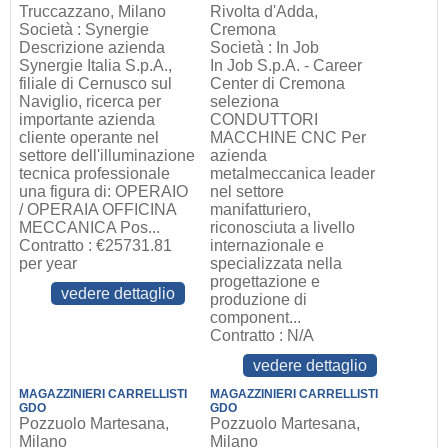
Truccazzano, Milano
Rivolta d'Adda,
Società : Synergie
Cremona
Descrizione azienda
Società : In Job
Synergie Italia S.p.A.,
In Job S.p.A. - Career
filiale di Cernusco sul
Center di Cremona
Naviglio, ricerca per
seleziona
importante azienda
CONDUTTORI
cliente operante nel
MACCHINE CNC Per
settore dell'illuminazione
azienda
tecnica professionale
metalmeccanica leader
una figura di: OPERAIO
nel settore
/ OPERAIA OFFICINA
manifatturiero,
MECCANICA Pos...
riconosciuta a livello
Contratto : €25731.81
internazionale e
per year
specializzata nella
progettazione e
vedere dettaglio
produzione di
component...
Contratto : N/A
vedere dettaglio
MAGAZZINIERI CARRELLISTI
MAGAZZINIERI CARRELLISTI
GDO
GDO
Pozzuolo Martesana,
Pozzuolo Martesana,
Milano
Milano