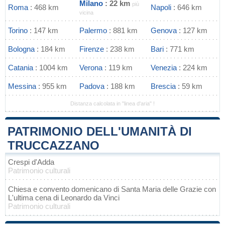
Milano
: 22 km
più
Roma
: 468 km
Napoli
: 646 km
vicina
Torino
: 147 km
Palermo
: 881 km
Genova
: 127 km
Bologna
: 184 km
Firenze
: 238 km
Bari
: 771 km
Catania
: 1004 km
Verona
: 119 km
Venezia
: 224 km
Messina
: 955 km
Padova
: 188 km
Brescia
: 59 km
Distanza calcolata in "linea d'aria" !
PATRIMONIO DELL'UMANITÀ DI
TRUCCAZZANO
Crespi d'Adda
Patrimonio culturali
Chiesa e convento domenicano di Santa Maria delle Grazie con
L'ultima cena di Leonardo da Vinci
Patrimonio culturali