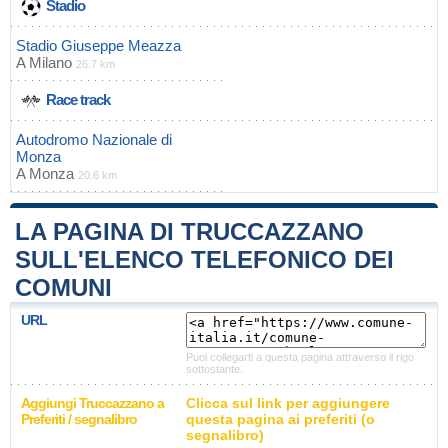
Stadio
Stadio Giuseppe Meazza
A
Milano
26.7 km
Race track
Autodromo Nazionale di
Monza
A
Monza
20.6 km
LA PAGINA DI TRUCCAZZANO
SULL'ELENCO TELEFONICO DEI
COMUNI
URL
Puoi collegarti a questa pagina attraverso il rigo
sottostante.
Aggiungi Truccazzano a
Clicca sul link per aggiungere
Preferiti / segnalibro
questa pagina ai preferiti (o
segnalibro)