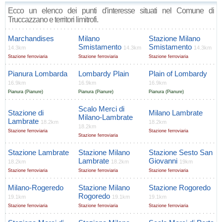
Ecco un elenco dei punti d'interesse situati nel Comune di
Truccazzano e territori limitrofi.
Marchandises
Milano
Stazione Milano
Smistamento
Smistamento
14.3km
14.3km
14.3km
Stazione ferroviaria
Stazione ferroviaria
Stazione ferroviaria
Pianura Lombarda
Lombardy Plain
Plain of Lombardy
16.9km
16.9km
16.9km
Pianura (Pianure)
Pianura (Pianure)
Pianura (Pianure)
Scalo Merci di
Stazione di
Milano Lambrate
Milano-Lambrate
Lambrate
18.2km
18.2km
18.2km
Stazione ferroviaria
Stazione ferroviaria
Stazione ferroviaria
Stazione Lambrate
Stazione Milano
Stazione Sesto San
Lambrate
Giovanni
18.2km
18.2km
19km
Stazione ferroviaria
Stazione ferroviaria
Stazione ferroviaria
Milano-Rogeredo
Stazione Milano
Stazione Rogoredo
Rogoredo
19.1km
19.1km
19.1km
Stazione ferroviaria
Stazione ferroviaria
Stazione ferroviaria