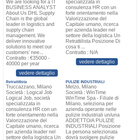
We are looking for a IT
specializzata in
BUSINESS ANALYST
consulenza HR con un
About Us DHL Supply
forte orientamento nella
Chain is the global
Valorizzazione del
leader in logistics and
Capitale umano, ricerca
supply chain
per azienda leader nel
management. We
settore della logistica Un
deliver innovative
Retrattilista Posizione Di
solutions to meet our
cosa ti ...
customers’ nee...
Contratto : N/A
Contratto : €35000 -
vedere dettaglio
40000 per year
vedere dettaglio
Retrattilista
PULIZIE INDUSTRIALI
Truccazzano, Milano
Melzo, Milano
Società : Logical Job
Società : WinTime
Logical Job, società
WinTime Spa - Filiale di
specializzata in
Milano, seleziona per
consulenza HR con un
azienda operante nelle
forte orientamento nella
pulizie industriali un/una
Valorizzazione del
ADDETTO/A PULIZIE
Capitale umano, ricerca
INDUSTRIALI Posizione
per azienda leader nel
La persona selezionata
settore della logistica Un
dovrà svolgere pulizie