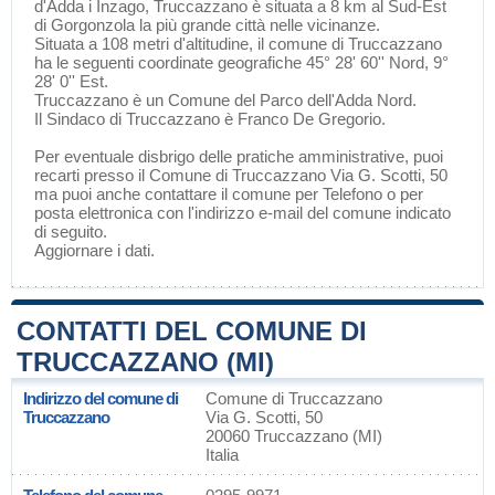
d'Adda
i
Inzago
, Truccazzano è situata a 8 km al Sud-Est
di
Gorgonzola
la più grande città nelle vicinanze.
Situata a 108 metri d'altitudine, il comune di Truccazzano
ha le seguenti coordinate geografiche 45° 28' 60'' Nord, 9°
28' 0'' Est.
Truccazzano è un Comune del
Parco dell'Adda Nord
.
Il Sindaco di Truccazzano è Franco De Gregorio.
Per eventuale disbrigo delle pratiche amministrative, puoi
recarti presso il Comune di Truccazzano Via G. Scotti, 50
ma puoi anche contattare il comune per Telefono o per
posta elettronica con l'indirizzo e-mail del comune indicato
di seguito.
Aggiornare i dati
.
CONTATTI DEL COMUNE DI
TRUCCAZZANO (MI)
Indirizzo del comune di
Comune di Truccazzano
Truccazzano
Via G. Scotti, 50
20060 Truccazzano (MI)
Italia