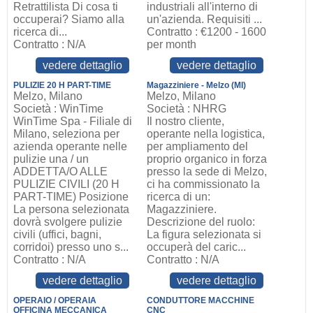
Retrattilista Di cosa ti
industriali all'interno di
occuperai? Siamo alla
un'azienda. Requisiti ...
ricerca di...
Contratto : €1200 - 1600
Contratto : N/A
per month
vedere dettaglio
vedere dettaglio
PULIZIE 20 H PART-TIME
Magazziniere - Melzo (MI)
Melzo, Milano
Melzo, Milano
Società : WinTime
Società : NHRG
WinTime Spa - Filiale di
Il nostro cliente,
Milano, seleziona per
operante nella logistica,
azienda operante nelle
per ampliamento del
pulizie una / un
proprio organico in forza
ADDETTA/O ALLE
presso la sede di Melzo,
PULIZIE CIVILI (20 H
ci ha commissionato la
PART-TIME) Posizione
ricerca di un:
La persona selezionata
Magazziniere.
dovrà svolgere pulizie
Descrizione del ruolo:
civili (uffici, bagni,
La figura selezionata si
corridoi) presso uno s...
occuperà del caric...
Contratto : N/A
Contratto : N/A
vedere dettaglio
vedere dettaglio
OPERAIO / OPERAIA
CONDUTTORE MACCHINE
OFFICINA MECCANICA
CNC