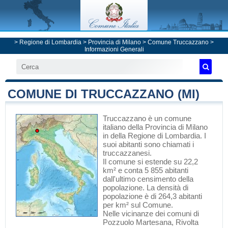
>
Regione di Lombardia
>
Provincia di Milano
>
Comune Truccazzano
>
Informazioni Generali
COMUNE DI TRUCCAZZANO (MI)
Truccazzano
è un comune
italiano
della Provincia di Milano
in
della Regione di Lombardia
. I
suoi abitanti sono chiamati i
truccazzanesi.
Il comune si estende su 22,2
km² e conta 5 855 abitanti
dall'ultimo censimento della
popolazione. La densità di
popolazione è di 264,3 abitanti
per km² sul Comune.
Nelle vicinanze dei comuni di
Pozzuolo Martesana
,
Rivolta