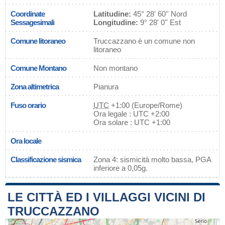
Coordinate
Latitudine:
45° 28' 60'' Nord
Sessagesimali
Longitudine:
9° 28' 0'' Est
Comune litoraneo
Truccazzano è un comune non
litoraneo
Comune Montano
Non montano
Zona altimetrica
Pianura
Fuso orario
UTC
+1:00 (Europe/Rome)
Ora legale : UTC +2:00
Ora solare : UTC +1:00
Ora locale
Classificazione sismica
Zona 4: sismicità molto bassa, PGA
inferiore a 0,05g.
LE CITTÀ ED I VILLAGGI VICINI DI
TRUCCAZZANO