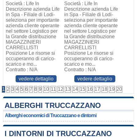
Società : Life In
Società : Life In
Descrizione azienda Life
Descrizione azienda Life
in Spa - Filiale di Lodi-
in Spa - Filiale di Lodi-
seleziona per importante
seleziona per importante
azienda cliente operante
azienda cliente operante
nel settore Logistico per
nel settore Logistico per
la Grande distribuzione
la Grande distribuzione
MAGAZZINIERI
MAGAZZINIERI
CARRELLISTI
CARRELLISTI
Posizione Le risorse si
Posizione Le risorse si
occuperanno di carico-
occuperanno di carico-
scarico e mo...
scarico e mo...
Contratto : N/A
Contratto : N/A
vedere dettaglio
vedere dettaglio
1
2
3
4
5
6
7
8
9
10
11
12
13
14
15
16
17
18
19
20
ALBERGHI TRUCCAZZANO
Alberghi economici di Truccazzano e dintorni
I DINTORNI DI TRUCCAZZANO