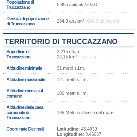
Popolazione di
5 855 abitanti
(2021)
Truccazzano
Densità di popolazione
264,3 ab./km²
(684,6 ab./sq mi)
di Truccazzano
TERRITORIO DI TRUCCAZZANO
Superficie di
2 215 ettari
Truccazzano
22,15 km²
(8,55 sq mi)
Altitudine minimale
91 metri s.l.m.
Altitudine massimale
121 metri s.l.m.
Altitudine media sul
106 metri s.l.m.
comune
Altitudine della casa
comunale di
108 Metri sul livello del mare
Truccazzano
Coordinate Decimali
Latitudine:
45.4833
Longitudine:
9.46667