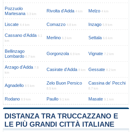
Pozzuolo
Rivolta d'Adda
Melzo
4 km
4 km
Martesana
3.3 km
Liscate
Comazzo
Inzago
4.4 km
4.8 km
5.9 km
Cassano d'Adda
6.1
Merlino
Settala
6.3 km
6.6 km
km
Bellinzago
Gorgonzola
Vignate
6.9 km
7.2 km
Lombardo
6.7 km
Arzago d'Adda
7.8
Casirate d'Adda
Gessate
8 km
8.2 km
km
Zelo Buon Persico
Cassina de' Pecchi
Agnadello
8.5 km
8.5 km
8.7 km
Rodano
Paullo
Masate
8.9 km
9.1 km
9.1 km
DISTANZA TRA TRUCCAZZANO E
LE PIÙ GRANDI CITTÀ ITALIANE