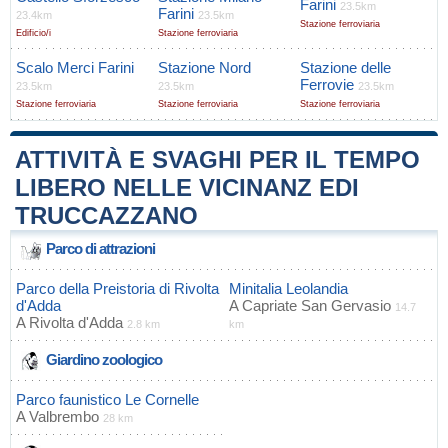
Farini
23.5km
Farini
23.4km
23.5km
Stazione ferroviaria
Edificio/i
Stazione ferroviaria
Scalo Merci Farini
Stazione Nord
Stazione delle
Ferrovie
23.5km
23.5km
23.5km
Stazione ferroviaria
Stazione ferroviaria
Stazione ferroviaria
ATTIVITÀ E SVAGHI PER IL TEMPO
LIBERO NELLE VICINANZ EDI
TRUCCAZZANO
Parco di attrazioni
Parco della Preistoria di Rivolta
Minitalia Leolandia
d'Adda
A
Capriate San Gervasio
14.7
A
Rivolta d'Adda
2.8 km
km
Giardino zoologico
Parco faunistico Le Cornelle
A
Valbrembo
28 km