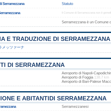
di Serramezzana
Statuto
 Serramezzana
Il Comune di Serramezzana non è gemell
Serramezzana è un Comune 
IA E TRADUZIONE DI SERRAMEZZANA
ラメッツァーナ
TI DI SERRAMEZZANA
Aeroporto di Napoli-Capodich
Aeroporto di Foggia
138.7 km
Aeroporto di Bari-Palese Mac
IONE E ABITANTIDI SERRAMEZZANA
rramezzana
Serramezzanesi