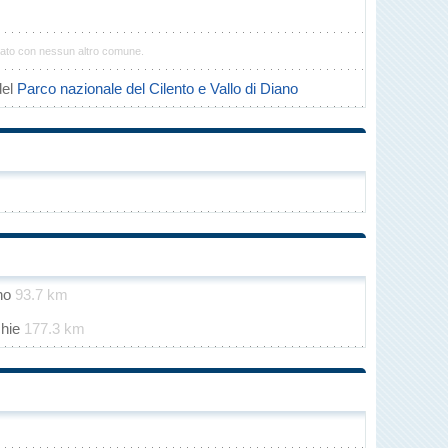
ato con nessun altro comune.
del
Parco nazionale del Cilento e Vallo di Diano
ino
93.7 km
chie
177.3 km