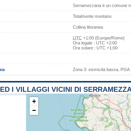
Serramezzana è un comune no
Totalmente montano
Collina litoranea
UTC
+1:00 (Europe/Rome)
Ora legale : UTC +2:00
Ora solare : UTC +1:00
ica
Zona 3: sismicità bassa, PGA f
 ED I VILLAGGI VICINI DI SERRAMEZZ
+
−