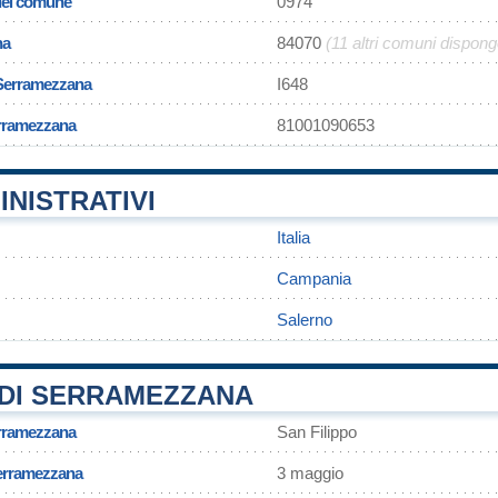
 del comune
0974
na
84070
(11 altri comuni dispon
 Serramezzana
I648
erramezzana
81001090653
INISTRATIVI
Italia
Campania
Salerno
DI SERRAMEZZANA
erramezzana
San Filippo
Serramezzana
3 maggio