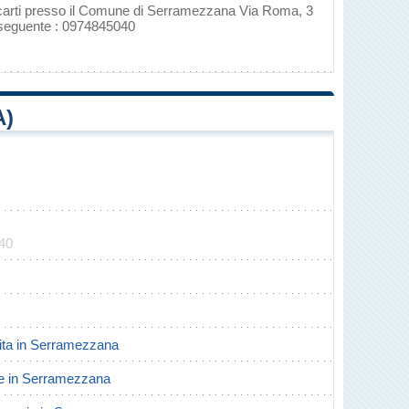
recarti presso il Comune di Serramezzana Via Roma, 3
 seguente : 0974845040
A)
040
scita in Serramezzana
rte in Serramezzana