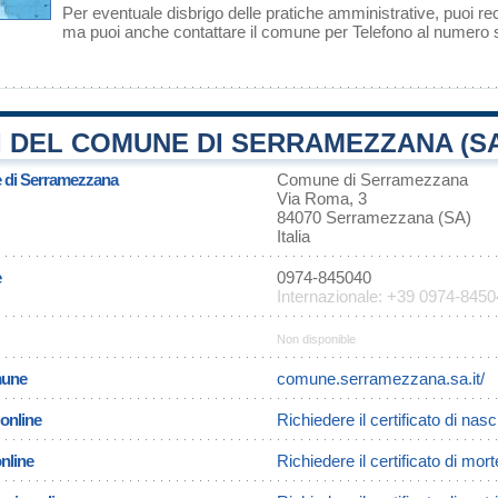
Per eventuale disbrigo delle pratiche amministrative, puoi 
ma puoi anche contattare il comune per Telefono al numero
 DEL COMUNE DI SERRAMEZZANA (S
e di Serramezzana
Comune di Serramezzana
Via Roma, 3
84070 Serramezzana (SA)
Italia
e
0974-845040
Internazionale: +39 0974-845
Non disponible
omune
comune.serramezzana.sa.it/
 online
Richiedere il certificato di na
online
Richiedere il certificato di mo