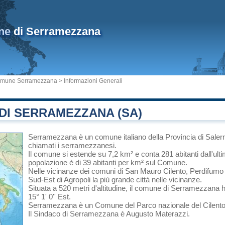
ne
di Serramezzana
mune Serramezzana
> Informazioni Generali
DI SERRAMEZZANA (SA)
Serramezzana
è un comune italiano
della Provincia di Saler
chiamati i serramezzanesi.
Il comune si estende su 7,2 km² e conta 281 abitanti dall'ult
popolazione è di 39 abitanti per km² sul Comune.
Nelle vicinanze dei comuni di
San Mauro Cilento
,
Perdifumo
Sud-Est di
Agropoli
la più grande città nelle vicinanze.
Situata a 520 metri d'altitudine, il comune di Serramezzana h
15° 1' 0'' Est.
Serramezzana è un Comune del
Parco nazionale del Cilento
Il Sindaco di Serramezzana è Augusto Materazzi.