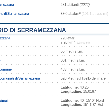
ramezzana
281 abitanti
(2022)
one di Serramezzana
39,0 ab./km²
(101,1 ab./sq mi)
RIO DI SERRAMEZZANA
mezzana
720 ettari
7,20 km²
(2,78 sq mi)
65 metri s.l.m.
e
901 metri s.l.m.
l comune
483 metri s.l.m.
sa comunale di Serramezzana
520 Metri sul livello del mare
Latitudine:
40.25
Longitudine:
15.0167
simali
Latitudine:
40° 15' 0'' Nord
Longitudine:
15° 1' 0'' Est