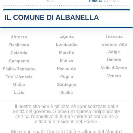
km
Faiano
19.4 km
IL COMUNE DI ALBANELLA
Liguria
Toscana
Abruzzo
Lombardia
Trentino-Alto
Basilicata
Adige
Marche
Calabria
Umbria
Molise
Campania
Valle d'Aosta
Piemonte
Emilia-Romagna
Veneto
Puglia
Friuli-Venezia
Giulia
Sardegna
Lazio
Sicilia
Il nostro sito non è affiliato né sponsorizzato dalle
entità del governo. Siamo un'impresa indipendente
che ha l'obbiettivo di fornire informazioni valide a
cittadini e residenti del Paese.
Menzioni legali
|
Contatti
|
Città e villaggi del Mondo
|