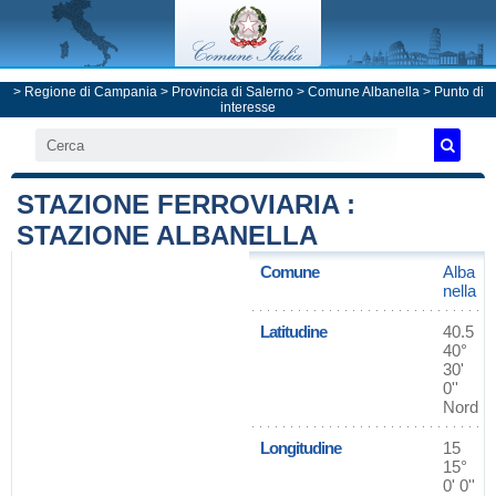
>
Regione di Campania
>
Provincia di Salerno
>
Comune Albanella
> Punto di
interesse
STAZIONE FERROVIARIA :
STAZIONE ALBANELLA
Comune
Alba
nella
Latitudine
40.5
40°
30'
0''
Nord
Longitudine
15
15°
0' 0''