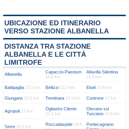
UBICAZIONE ED ITINERARIO
VERSO STAZIONE ALBANELLA
Leaflet
|
Map data ©
OpenStreetMap
contributors
+
DISTANZA TRA STAZIONE
−
ALBANELLA E LE CITTÀ
LIMITROFE
Capaccio-Paestum
Altavilla Silentina
Albanella
10.8 km
11.9 km
Battipaglia
13.1 km
Bellizzi
13.7 km
Eboli
13.8 km
Giungano
14.5 km
Trentinara
14.9 km
Controne
17 km
Ogliastro Cilento
Olevano sul
Agropoli
17 km
17.2 km
Tusciano
17.6 km
Roccadaspide
18.5
Pontecagnano
Serre
18.2 km