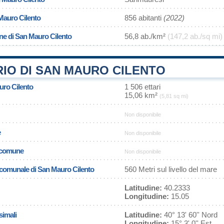
Mauro Cilento
856 abitanti
(2022)
ne di San Mauro Cilento
56,8 ab./km²
(147,2 ab./sq mi)
IO DI SAN MAURO CILENTO
uro Cilento
1 506 ettari
15,06 km²
(5,81 sq mi)
Non disponibile
e
Non disponibile
l comune
Non disponibile
a comunale di San Mauro Cilento
560 Metri sul livello del mare
Latitudine:
40.2333
Longitudine:
15.05
simali
Latitudine:
40° 13' 60'' Nord
Longitudine:
15° 3' 0'' Est