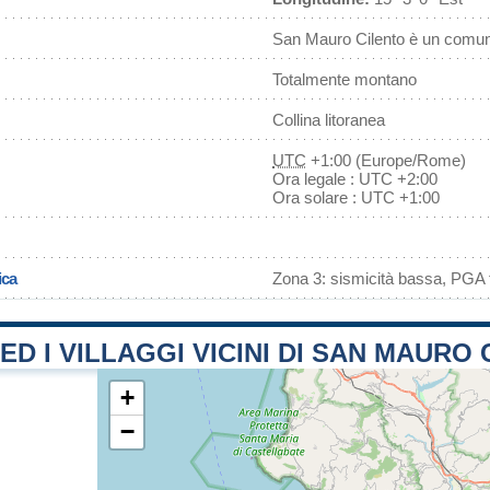
San Mauro Cilento è un comun
Totalmente montano
Collina litoranea
UTC
+1:00 (Europe/Rome)
Ora legale : UTC +2:00
Ora solare : UTC +1:00
ica
Zona 3: sismicità bassa, PGA f
 ED I VILLAGGI VICINI DI SAN MAURO
+
−