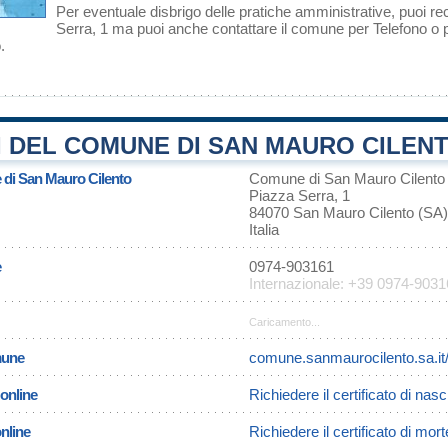
Per eventuale disbrigo delle pratiche amministrative, puoi r
Serra, 1 ma puoi anche contattare il comune per Telefono o p
.
 DEL COMUNE DI SAN MAURO CILENT
 di San Mauro Cilento
Comune di San Mauro Cilento
Piazza Serra, 1
84070 San Mauro Cilento (SA)
Italia
e
0974-903161
Internazionale: +39 0974-903
Caricamento...
omune
comune.sanmaurocilento.sa.it
 online
Richiedere il certificato di nas
online
Richiedere il certificato di mo