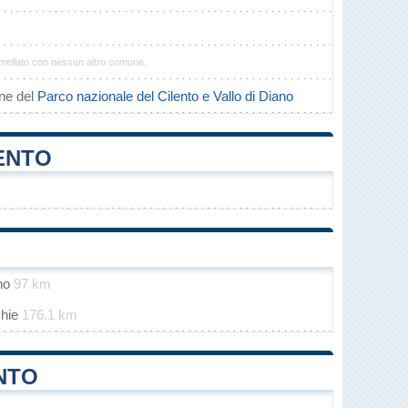
mellato con nessun altro comune.
ne del
Parco nazionale del Cilento e Vallo di Diano
ENTO
ino
97 km
chie
176.1 km
NTO