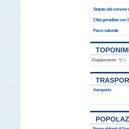
Statuto del comune 
Città gemellate con 
Parco naturale
TOPONIMI
Giapponese:
サン
TRASPOR
Aeroporto
POPOLAZI
Nome abitanti di Sa