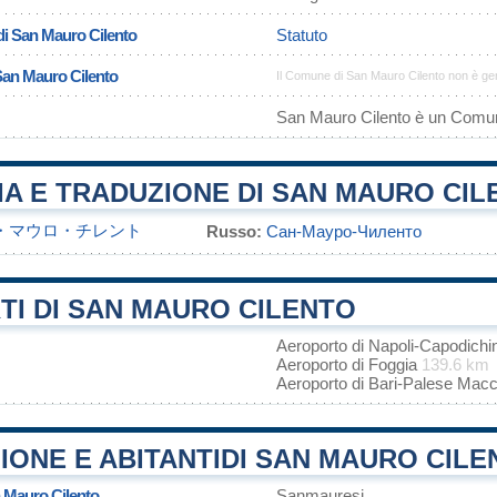
di San Mauro Cilento
Statuto
San Mauro Cilento
Il Comune di San Mauro Cilento non è ge
San Mauro Cilento è un Comu
A E TRADUZIONE DI SAN MAURO CIL
・マウロ・チレント
Russo:
Сан-Мауро-Чиленто
TI DI SAN MAURO CILENTO
Aeroporto di Napoli-Capodich
Aeroporto di Foggia
139.6 km
Aeroporto di Bari-Palese Mac
ONE E ABITANTIDI SAN MAURO CILE
n Mauro Cilento
Sanmauresi