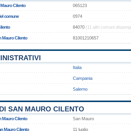
 Mauro Cilento
065123
 del comune
0974
ilento
84070
(11 altri comuni dispon
n Mauro Cilento
81001210657
INISTRATIVI
Italia
Campania
Salerno
DI SAN MAURO CILENTO
n Mauro Cilento
San Mauro
an Mauro Cilento
11 luglio