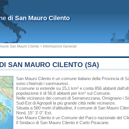
ne
di San Mauro Cilento
mune San Mauro Cilento
> Informazioni Generali
I SAN MAURO CILENTO (SA)
San Mauro Cilento
è un comune italiano
della Provincia di S
sono chiamati i sanmauresi.
Il comune si estende su 15,1 km² e conta 856 abitanti dall'u
popolazione è di 56,8 abitanti per km² sul Comune.
Nelle vicinanze dei comuni di
Serramezzana
,
Omignano
i
St
Sud-Est di
Agropoli
la più grande città nelle vicinanze.
Situata a 560 metri d'altitudine, il comune di San Mauro Cilen
Nord, 15° 3' 0'' Est.
San Mauro Cilento è un Comune del
Parco nazionale del Cil
Il Sindaco di San Mauro Cilento è Carlo Pisacane.