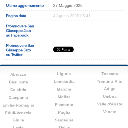
Ultimo aggiornamento
27 Maggio 2025
Pagina data
4 Agosto 2026 05:41
Promuovere San
Giuseppe Jato
su Facebook
Promuovere San
Giuseppe Jato
su Twitter
Liguria
Toscana
Abruzzo
Lombardia
Trentino-Alto
Basilicata
Adige
Marche
Calabria
Umbria
Molise
Campania
Valle d'Aosta
Piemonte
Emilia-Romagna
Veneto
Puglia
Friuli-Venezia
Giulia
Sardegna
Lazio
Sicilia