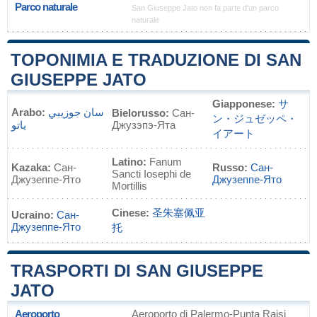
Parco naturale
San Giuseppe Jato non fa parte d'un parco
naturale
TOPONIMIA E TRADUZIONE DI SAN
GIUSEPPE JATO
Giapponese:
サ
Arabo:
سان جوزيبي
Bielorusso:
Сан-
ン・ジュゼッペ・
ياتو
Джузэпэ-Ята
イアート
Latino:
Fanum
Kazaka:
Сан-
Russo:
Сан-
Sancti Iosephi de
Джузеппе-Ято
Джузеппе-Ято
Mortillis
Cinese:
圣朱塞佩亚
Ucraino:
Сан-
Джузеппе-Ято
托
TRASPORTI DI SAN GIUSEPPE
JATO
Aeroporto
Aeroporto di Palermo-Punta Raisi