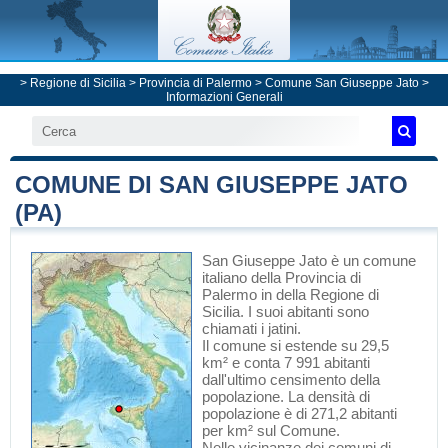
>
Regione di Sicilia
>
Provincia di Palermo
>
Comune San Giuseppe Jato
>
Informazioni Generali
COMUNE DI SAN GIUSEPPE JATO
(PA)
San Giuseppe Jato
è un comune
italiano
della Provincia di
Palermo
in
della Regione di
Sicilia
. I suoi abitanti sono
chiamati i jatini.
Il comune si estende su 29,5
km² e conta 7 991 abitanti
dall'ultimo censimento della
popolazione. La densità di
popolazione è di 271,2 abitanti
per km² sul Comune.
Nelle vicinanze dei comuni di