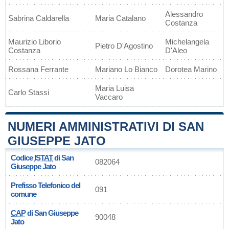
Alessandro
Sabrina Caldarella
Maria Catalano
Costanza
Maurizio Liborio
Michelangela
Pietro D'Agostino
Costanza
D'Aleo
Rossana Ferrante
Mariano Lo Bianco
Dorotea Marino
Maria Luisa
Carlo Stassi
Vaccaro
NUMERI AMMINISTRATIVI DI SAN
GIUSEPPE JATO
Codice
ISTAT
di San
082064
Giuseppe Jato
Prefisso Telefonico del
091
comune
CAP
di San Giuseppe
90048
Jato