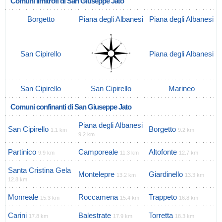
Comuni limitrofi di San Giuseppe Jato
Borgetto
Piana degli Albanesi
Piana degli Albanesi
San Cipirello
Piana degli Albanesi
San Cipirello
San Cipirello
Marineo
Comuni confinanti di San Giuseppe Jato
Piana degli Albanesi
San Cipirello
Borgetto
1.1 km
9.2 km
9.2 km
Partinico
Camporeale
Altofonte
9.9 km
11.3 km
12.7 km
Santa Cristina Gela
Montelepre
Giardinello
13.2 km
13.3 km
12.8 km
Monreale
Roccamena
Trappeto
15.3 km
15.4 km
16.8 km
Carini
Balestrate
Torretta
17.8 km
17.9 km
18.3 km