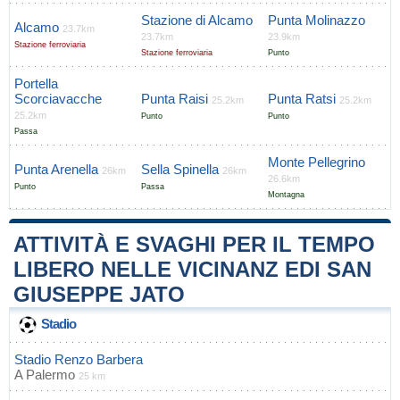
Stazione di Alcamo
Punta Molinazzo
Alcamo
23.7km
23.7km
23.9km
Stazione ferroviaria
Stazione ferroviaria
Punto
Portella
Scorciavacche
Punta Raisi
Punta Ratsi
25.2km
25.2km
25.2km
Punto
Punto
Passa
Monte Pellegrino
Punta Arenella
Sella Spinella
26km
26km
26.6km
Punto
Passa
Montagna
ATTIVITÀ E SVAGHI PER IL TEMPO
LIBERO NELLE VICINANZ EDI SAN
GIUSEPPE JATO
Stadio
Stadio Renzo Barbera
A
Palermo
25 km