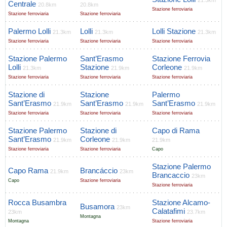
21.3km
Centrale
20.8km
20.8km
Stazione ferroviaria
Stazione ferroviaria
Stazione ferroviaria
Palermo Lolli
Lolli
Lolli Stazione
21.3km
21.3km
21.3km
Stazione ferroviaria
Stazione ferroviaria
Stazione ferroviaria
Stazione Palermo
Sant’Erasmo
Stazione Ferrovia
Lolli
Stazione
Corleone
21.3km
21.9km
21.9km
Stazione ferroviaria
Stazione ferroviaria
Stazione ferroviaria
Stazione di
Stazione
Palermo
Sant’Erasmo
Sant’Erasmo
Sant’Erasmo
21.9km
21.9km
21.9km
Stazione ferroviaria
Stazione ferroviaria
Stazione ferroviaria
Stazione Palermo
Stazione di
Capo di Rama
Sant’Erasmo
Corleone
21.9km
21.9km
21.9km
Stazione ferroviaria
Stazione ferroviaria
Capo
Stazione Palermo
Capo Rama
Brancáccio
21.9km
23km
Brancaccio
23km
Capo
Stazione ferroviaria
Stazione ferroviaria
Rocca Busambra
Stazione Alcamo-
Busamora
23km
Calatafimi
23km
23.7km
Montagna
Montagna
Stazione ferroviaria