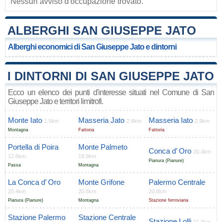
Nessun avviso d'occupazione trovato.
ALBERGHI SAN GIUSEPPE JATO
Alberghi economici di San Giuseppe Jato e dintorni
I DINTORNI DI SAN GIUSEPPE JATO
Ecco un elenco dei punti d'interesse situati nel Comune di San
Giuseppe Jato e territori limitrofi.
Monte Iato
Masseria Jato
Masseria Iato
1.5km
2.9km
2.9km
Montagna
Fattoria
Fattoria
Portella di Poira
Monte Palmeto
Conca d’ Oro
20.4km
12.6km
18.9km
Pianura (Pianure)
Passa
Montagna
La Conca d’ Oro
Monte Grifone
Palermo Centrale
20.4km
20.8km
20.8km
Pianura (Pianure)
Montagna
Stazione ferroviaria
Stazione Palermo
Stazione Centrale
Stazione Lolli