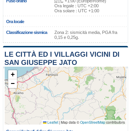
Fuso orario
UTC
+1:00 (Europe/Rome)
Ora legale : UTC +2:00
Ora solare : UTC +1:00
Ora locale
Classificazione sismica
Zona 2: sismicità media, PGA fra
0,15 e 0,25g.
LE CITTÀ ED I VILLAGGI VICINI DI
SAN GIUSEPPE JATO
+
−
Leaflet
|
Map data ©
OpenStreetMap
contributors