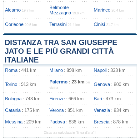
Belmonte
Alcamo
Marineo
19.7 km
20.4 km
Mezzagno
19.8 km
Corleone
Terrasini
Cinisi
20.5 km
21.4 km
21.7 km
DISTANZA TRA SAN GIUSEPPE
JATO E LE PIÙ GRANDI CITTÀ
ITALIANE
Roma
: 441 km
Milano
: 898 km
Napoli
: 333 km
Palermo
: 23 km
più
Torino
: 913 km
Genova
: 800 km
vicina
Bologna
: 743 km
Firenze
: 666 km
Bari
: 473 km
Catania
: 175 km
Verona
: 851 km
Venezia
: 834 km
Messina
: 209 km
Padova
: 836 km
Brescia
: 878 km
Distanza calcolata in "linea d'aria" !