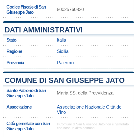
Codice Fiscale di San
80025760820
Giuseppe Jato
DATI AMMINISTRATIVI
Stato
Italia
Regione
Sicilia
Provincia
Palermo
COMUNE DI SAN GIUSEPPE JATO
Santo Patrono di San
Maria SS. della Provvidenza
Giuseppe Jato
Associazione
Associazione Nazionale Città del
Vino
Città gemellate con San
Il Comune di San Giuseppe Jato non è gemellato
Giuseppe Jato
con nessun altro comune.