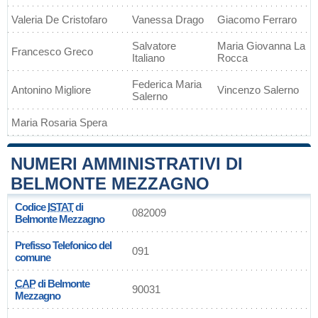
Valeria De Cristofaro
Vanessa Drago
Giacomo Ferraro
Salvatore
Maria Giovanna La
Francesco Greco
Italiano
Rocca
Federica Maria
Antonino Migliore
Vincenzo Salerno
Salerno
Maria Rosaria Spera
NUMERI AMMINISTRATIVI DI
BELMONTE MEZZAGNO
Codice
ISTAT
di
082009
Belmonte Mezzagno
Prefisso Telefonico del
091
comune
CAP
di Belmonte
90031
Mezzagno