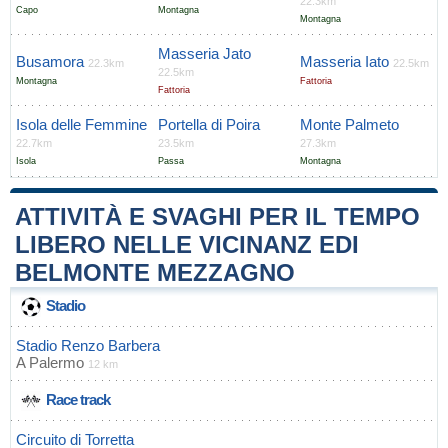
22.3km
Capo
Montagna
Montagna
Masseria Jato
Busamora
Masseria Iato
22.3km
22.5km
22.5km
Montagna
Fattoria
Fattoria
Isola delle Femmine
Portella di Poira
Monte Palmeto
22.7km
23.5km
27.3km
Isola
Passa
Montagna
ATTIVITÀ E SVAGHI PER IL TEMPO
LIBERO NELLE VICINANZ EDI
BELMONTE MEZZAGNO
Stadio
Stadio Renzo Barbera
A
Palermo
12 km
Race track
Circuito di Torretta