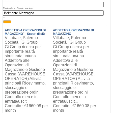
Professione, Parole, società
, ,
ADDETTO/A OPERAZIONI DI
ADDETTO/A OPERAZIONI DI
MAGAZZINO" - Scopri di più
MAGAZZINO
Villabate, Palermo
Villabate, Palermo
Società : Gi Group
Società : Gi Group
Gi Group ricerca per
Gi Group ricerca per
importante realtà
importante realtà
strutturata un/una
strutturata un/una
Addetto/a alle
Addetto/a alle
Operazioni di
Operazioni di
Magazzino e Gestione
Magazzino e Gestione
Cassa (WAREHOUSE
Cassa (WAREHOUSE
OPERATOR) Attività
OPERATOR) Attività
principali Ricevimento,
principali Ricevimento,
stoccaggio e
stoccaggio e
preparazione ordini
preparazione ordini
Controllo merce in
Controllo merce in
entrata/uscit...
entrata/uscit...
Contratto : €1660.08 per
Contratto : €1660.08 per
month
month