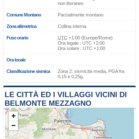
non litoraneo
Comune Montano
Parzialmente montano
Zona altimetrica
Collina interna
Fuso orario
UTC
+1:00 (Europe/Rome)
Ora legale : UTC +2:00
Ora solare : UTC +1:00
Ora locale
Classificazione sismica
Zona 2: sismicità media, PGA fra
0,15 e 0,25g.
LE CITTÀ ED I VILLAGGI VICINI DI
BELMONTE MEZZAGNO
+
−