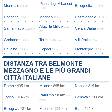
Piana degli Albanesi
Monreale
Bolognetta
9.4 km
10.9 km
10.8 km
Bagheria
Marineo
Casteldaccia
10.9 km
11 km
12.4 km
Altavilla Milicia
14.1
Santa Flavia
Cefalà Diana
12.8 km
16 km
km
Godrano
Torretta
Villafrati
16.4 km
16.5 km
17.7 km
Baucina
Capaci
Montelepre
18.9 km
19 km
19.5 km
DISTANZA TRA BELMONTE
MEZZAGNO E LE PIÙ GRANDI
CITTÀ ITALIANE
Roma
: 435 km
Milano
: 895 km
Napoli
: 319 km
Palermo
: 8 km
più
Torino
: 914 km
Genova
: 799 km
vicina
Bologna
: 737 km
Firenze
: 661 km
Bari
: 454 km