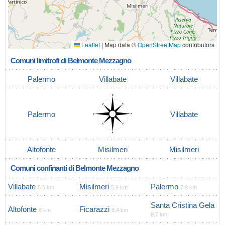
Leaflet
|
Map data ©
OpenStreetMap
contributors
Comuni limitrofi di Belmonte Mezzagno
Palermo
Villabate
Villabate
Palermo
Villabate
Altofonte
Misilmeri
Misilmeri
Comuni confinanti di Belmonte Mezzagno
Villabate
Misilmeri
Palermo
5.5 km
5.9 km
7.9 km
Santa Cristina Gela
Altofonte
Ficarazzi
8 km
8.4 km
8.7 km