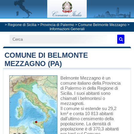
>
Regione di Sicilia
>
Provincia di Palermo
>
Comune Belmonte Mezzagno
>
Informazioni Generali
COMUNE DI BELMONTE
MEZZAGNO (PA)
Belmonte Mezzagno
è un
comune italiano
della Provincia
di Palermo
in
della Regione di
Sicilia
. I suoi abitanti sono
chiamati i belmontesi o
mezzagnoti.
Il comune si estende su 29,2
km² e conta 10 813 abitanti
dall'ultimo censimento della
popolazione. La densità di
popolazione è di 370,3 abitanti
per km² sul Comune.