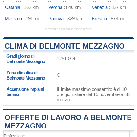
Catania
: 162 km
Verona
: 846 km
Venezia
: 827 km
Messina
: 191 km
Padova
: 829 km
Brescia
: 874 km
Distanza calcolata in "linea d'aria" !
CLIMA DI BELMONTE MEZZAGNO
Gradi giorno di
1251 GG
Belmonte Mezzagno
Zona climatica di
C
Belmonte Mezzagno
Accensione impianti
Il limite massimo consentito è di 10
termici
ore giornaliere dal 15 novembre al 31
marzo
OFFERTE DI LAVORO A BELMONTE
MEZZAGNO
Professione