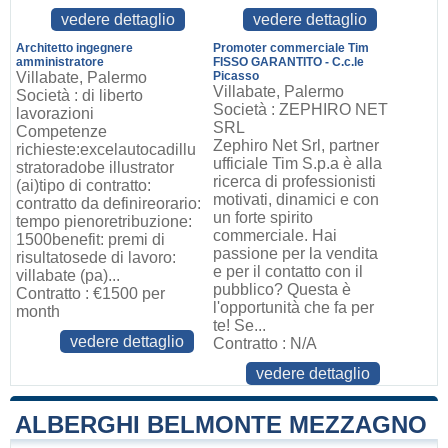
vedere dettaglio
vedere dettaglio
Architetto ingegnere
Promoter commerciale Tim
amministratore
FISSO GARANTITO - C.c.le
Villabate, Palermo
Picasso
Villabate, Palermo
Società : di liberto
Società : ZEPHIRO NET
lavorazioni
SRL
Competenze
Zephiro Net Srl, partner
richieste:excelautocadillu
ufficiale Tim S.p.a è alla
stratoradobe illustrator
ricerca di professionisti
(ai)tipo di contratto:
motivati, dinamici e con
contratto da definireorario:
un forte spirito
tempo pienoretribuzione:
commerciale. Hai
1500benefit: premi di
passione per la vendita
risultatosede di lavoro:
e per il contatto con il
villabate (pa)...
pubblico? Questa è
Contratto : €1500 per
l'opportunità che fa per
month
te! Se...
vedere dettaglio
Contratto : N/A
vedere dettaglio
ALBERGHI BELMONTE MEZZAGNO