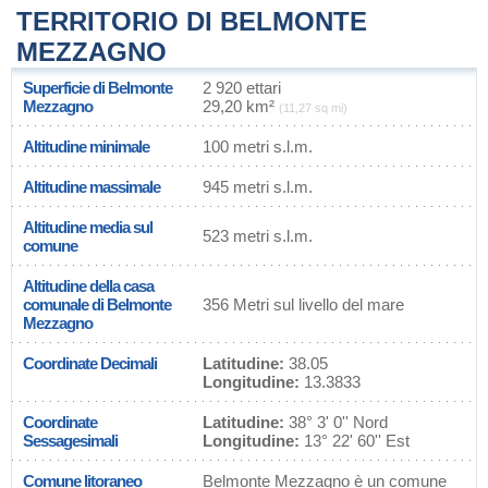
TERRITORIO DI BELMONTE
MEZZAGNO
Superficie di Belmonte
2 920 ettari
Mezzagno
29,20 km²
(11,27 sq mi)
Altitudine minimale
100 metri s.l.m.
Altitudine massimale
945 metri s.l.m.
Altitudine media sul
523 metri s.l.m.
comune
Altitudine della casa
comunale di Belmonte
356 Metri sul livello del mare
Mezzagno
Coordinate Decimali
Latitudine:
38.05
Longitudine:
13.3833
Coordinate
Latitudine:
38° 3' 0'' Nord
Sessagesimali
Longitudine:
13° 22' 60'' Est
Comune litoraneo
Belmonte Mezzagno è un comune