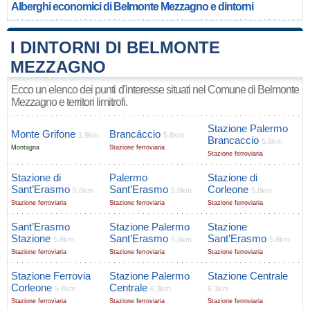
Alberghi economici di Belmonte Mezzagno e dintorni
I DINTORNI DI BELMONTE
MEZZAGNO
Ecco un elenco dei punti d'interesse situati nel Comune di Belmonte
Mezzagno e territori limitrofi.
Stazione Palermo
Monte Grifone
Brancáccio
1.9km
5.6km
Brancaccio
5.6km
Montagna
Stazione ferroviaria
Stazione ferroviaria
Stazione di
Palermo
Stazione di
Sant’Erasmo
Sant’Erasmo
Corleone
5.8km
5.8km
5.8km
Stazione ferroviaria
Stazione ferroviaria
Stazione ferroviaria
Sant’Erasmo
Stazione Palermo
Stazione
Stazione
Sant’Erasmo
Sant’Erasmo
5.8km
5.8km
5.8km
Stazione ferroviaria
Stazione ferroviaria
Stazione ferroviaria
Stazione Ferrovia
Stazione Palermo
Stazione Centrale
Corleone
Centrale
5.8km
6.3km
6.3km
Stazione ferroviaria
Stazione ferroviaria
Stazione ferroviaria