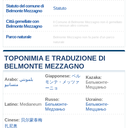
Statuto del comune di
Statuto
Belmonte Mezzagno
Città gemellate con
Il Comune di Belmonte Mezzagno non è gemellato
Belmonte Mezzagno
con nessun altro comune.
Parco naturale
Belmonte Mezzagno non fa parte d'un parco
naturale
TOPONIMIA E TRADUZIONE DI
BELMONTE MEZZAGNO
Giapponese:
ベル
Kazaka:
Arabo:
بلمونتي
モンテ・メッツァ
Бельмонте-
متسانيو
Меццаньо
ーニョ
Russo:
Ucraino:
Latino:
Medianeum
Бельмонте-
Бельмонте-
Медзаньо
Меццаньо
Cinese:
贝尔蒙泰梅
扎尼奥