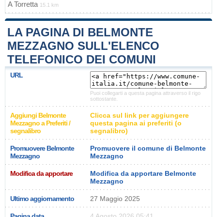
A
Torretta
15.1 km
LA PAGINA DI BELMONTE
MEZZAGNO SULL'ELENCO
TELEFONICO DEI COMUNI
URL
Puoi collegarti a questa pagina attraverso il rigo
sottostante.
Aggiungi Belmonte
Clicca sul link per aggiungere
Mezzagno a Preferiti /
questa pagina ai preferiti (o
segnalibro
segnalibro)
Promuovere Belmonte
Promuovere il comune di Belmonte
Mezzagno
Mezzagno
Modifica da apportare
Modifica da apportare Belmonte
Mezzagno
Ultimo aggiornamento
27 Maggio 2025
Pagina data
4 Agosto 2026 05:41