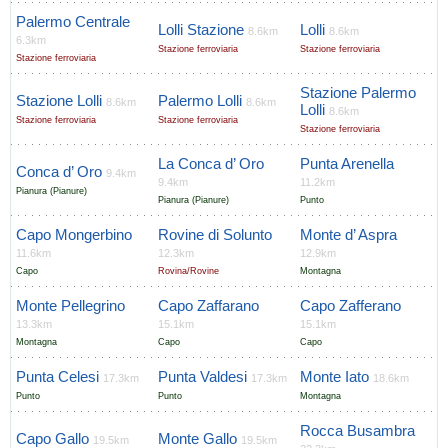
Palermo Centrale
Lolli Stazione
Lolli
8.6km
8.6km
6.3km
Stazione ferroviaria
Stazione ferroviaria
Stazione ferroviaria
Stazione Palermo
Stazione Lolli
Palermo Lolli
8.6km
8.6km
Lolli
8.6km
Stazione ferroviaria
Stazione ferroviaria
Stazione ferroviaria
La Conca d’ Oro
Punta Arenella
Conca d’ Oro
9.4km
9.4km
11.2km
Pianura (Pianure)
Pianura (Pianure)
Punto
Capo Mongerbino
Rovine di Solunto
Monte d’ Aspra
11.6km
12.3km
12.9km
Capo
Rovina/Rovine
Montagna
Monte Pellegrino
Capo Zaffarano
Capo Zafferano
13.3km
15.1km
15.1km
Montagna
Capo
Capo
Punta Celesi
Punta Valdesi
Monte Iato
17.3km
17.3km
18.6km
Punto
Punto
Montagna
Rocca Busambra
Capo Gallo
Monte Gallo
19.5km
19.5km