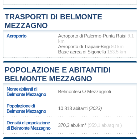
TRASPORTI DI BELMONTE
MEZZAGNO
Aeroporto
Aeroporto di Palermo-Punta Raisi
9.1
km
Aeroporto di Trapani-Birgi
80 km
Base aerea di Sigonella
153.5 km
POPOLAZIONE E ABITANTIDI
BELMONTE MEZZAGNO
Nome abitanti di
Belmontesi O Mezzagnoti
Belmonte Mezzagno
Popolazione di
10 813 abitanti
(2023)
Belmonte Mezzagno
Densità di popolazione
370,3 ab./km²
(959,1 ab./sq mi)
di Belmonte Mezzagno