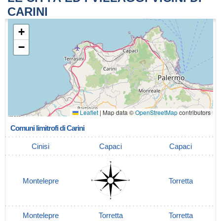
CARINI
+
−
Leaflet
|
Map data ©
OpenStreetMap
contributors
Comuni limitrofi di Carini
Cinisi
Capaci
Capaci
Montelepre
Torretta
Montelepre
Torretta
Torretta