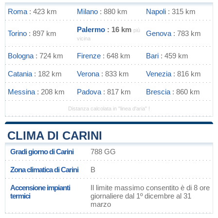
Roma
: 423 km
Milano
: 880 km
Napoli
: 315 km
Palermo
: 16 km
più
Torino
: 897 km
Genova
: 783 km
vicina
Bologna
: 724 km
Firenze
: 648 km
Bari
: 459 km
Catania
: 182 km
Verona
: 833 km
Venezia
: 816 km
Messina
: 208 km
Padova
: 817 km
Brescia
: 860 km
Distanza calcolata in "linea d'aria" !
CLIMA DI CARINI
Gradi giorno di Carini
788 GG
Zona climatica di Carini
B
Accensione impianti
Il limite massimo consentito è di 8 ore
termici
giornaliere dal 1º dicembre al 31
marzo