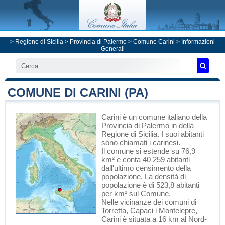
>
Regione di Sicilia
>
Provincia di Palermo
>
Comune Carini
> Informazioni
Generali
COMUNE DI CARINI (PA)
Carini
è un comune italiano
della
Provincia di Palermo
in
della
Regione di Sicilia
. I suoi abitanti
sono chiamati i carinesi.
Il comune si estende su 76,9
km² e conta 40 259 abitanti
dall'ultimo censimento della
popolazione. La densità di
popolazione è di 523,8 abitanti
per km² sul Comune.
Nelle vicinanze dei comuni di
Torretta
,
Capaci
i
Montelepre
,
Carini è situata a 16 km al Nord-