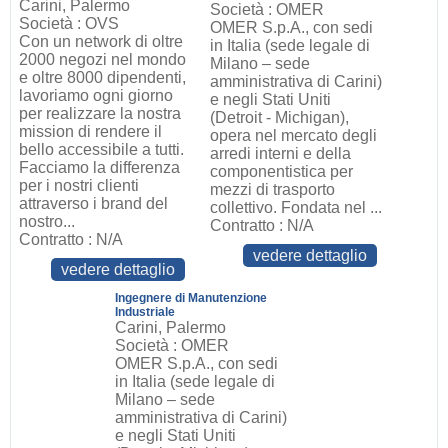
Carini, Palermo
Società : OMER
Società : OVS
OMER S.p.A., con sedi
Con un network di oltre
in Italia (sede legale di
2000 negozi nel mondo
Milano – sede
e oltre 8000 dipendenti,
amministrativa di Carini)
lavoriamo ogni giorno
e negli Stati Uniti
per realizzare la nostra
(Detroit - Michigan),
mission di rendere il
opera nel mercato degli
bello accessibile a tutti.
arredi interni e della
Facciamo la differenza
componentistica per
per i nostri clienti
mezzi di trasporto
attraverso i brand del
collettivo. Fondata nel ...
nostro...
Contratto : N/A
Contratto : N/A
vedere dettaglio
vedere dettaglio
Ingegnere di Manutenzione
Industriale
Carini, Palermo
Società : OMER
OMER S.p.A., con sedi
in Italia (sede legale di
Milano – sede
amministrativa di Carini)
e negli Stati Uniti