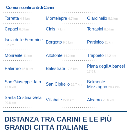
Comuni confinanti di Carini
Torretta
Montelepre
Giardinello
4.5 km
4.7 km
5.1 km
Capaci
Cinisi
Terrasini
6.8 km
7 km
8.5 km
Isola delle Femmine
Borgetto
Partinico
9.8 km
11 km
9.2 km
Monreale
Altofonte
Trappeto
11 km
14.2 km
14.2 km
Piana degli Albanesi
Palermo
Balestrate
15.9 km
17.5 km
17.5 km
San Giuseppe Jato
Belmonte
San Cipirello
18.7 km
Mezzagno
17.8 km
20.4 km
Santa Cristina Gela
Villabate
Alcamo
22.8 km
25.6 km
20.8 km
DISTANZA TRA CARINI E LE PIÙ
GRANDI CITTÀ ITALIANE