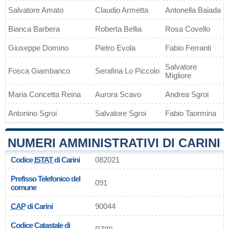
Salvatore Amato
Claudio Armetta
Antonella Baiada
Bianca Barbera
Roberta Bellia
Rosa Covello
Giuseppe Domino
Pietro Evola
Fabio Ferranti
Salvatore
Fosca Giambanco
Serafina Lo Piccolo
Migliore
Maria Concetta Reina
Aurora Scavo
Andrea Sgroi
Antonino Sgroi
Salvatore Sgroi
Fabio Taormina
NUMERI AMMINISTRATIVI DI CARINI
Codice
ISTAT
di Carini
082021
Prefisso Telefonico del
091
comune
CAP
di Carini
90044
Codice Catastale di