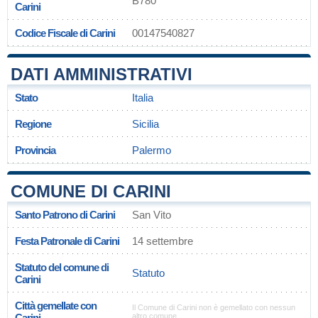
B780
Carini
Codice Fiscale di Carini
00147540827
DATI AMMINISTRATIVI
Stato
Italia
Regione
Sicilia
Provincia
Palermo
COMUNE DI CARINI
Santo Patrono di Carini
San Vito
Festa Patronale di Carini
14 settembre
Statuto del comune di
Statuto
Carini
Città gemellate con
Il Comune di Carini non è gemellato con nessun
Carini
altro comune.