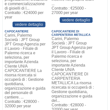
e commercializzazione
...
di gioielli di l...
Contratto : €25000 -
Contratto : €24000 per
27000 per year
year
vedere dettaglio
vedere dettaglio
CAPOCANTIERE
CAPOCANTIERE DI
Carini, Palermo
CARPENTERIA METALLICA
Carini, Palermo
Società : JPT Group
Società : JPT Group
JPT Group Agenzia per
JPT Group Agenzia per
il Lavoro - Filiale di
il Lavoro - Filiale di
Palermo ricerca e
Palermo ricerca e
seleziona, per
seleziona, per
importante Azienda
importante Azienda
Cliente UN/A
Cliente UN/A
CAPOCANTIERE La
CAPOCANTIERE DI
risorsa ricercata si
CARPENTERIA
occuperà di : Gestione
METALLICA La risorsa
quotidiana,
ricercata si occuperà di :
organizzazione e guida
Gestione quotidiana,
del personale di
organizzazione e guida
cantiere. ...
del...
Contratto : €28000 -
Contratto : €28000 -
32000 per year
32000 per year