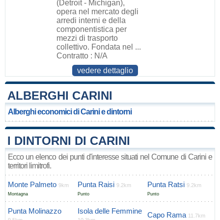
(Detroit - Michigan),
opera nel mercato degli
arredi interni e della
componentistica per
mezzi di trasporto
collettivo. Fondata nel ...
Contratto : N/A
vedere dettaglio
ALBERGHI CARINI
Alberghi economici di Carini e dintorni
I DINTORNI DI CARINI
Ecco un elenco dei punti d'interesse situati nel Comune di Carini e
territori limitrofi.
Monte Palmeto
Punta Raisi
Punta Ratsi
9km
9.2km
9.2km
Montagna
Punto
Punto
Punta Molinazzo
Isola delle Femmine
Capo Rama
11.7km