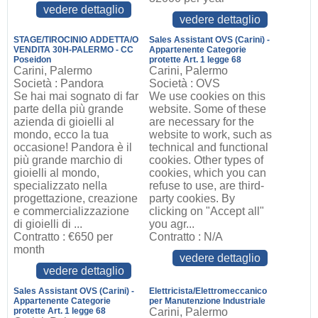
vedere dettaglio
vedere dettaglio
STAGE/TIROCINIO ADDETTA/O
Sales Assistant OVS (Carini) -
VENDITA 30H-PALERMO - CC
Appartenente Categorie
Poseidon
protette Art. 1 legge 68
Carini, Palermo
Carini, Palermo
Società : Pandora
Società : OVS
Se hai mai sognato di far
We use cookies on this
parte della più grande
website. Some of these
azienda di gioielli al
are necessary for the
mondo, ecco la tua
website to work, such as
occasione! Pandora è il
technical and functional
più grande marchio di
cookies. Other types of
gioielli al mondo,
cookies, which you can
specializzato nella
refuse to use, are third-
progettazione, creazione
party cookies. By
e commercializzazione
clicking on "Accept all"
di gioielli di ...
you agr...
Contratto : €650 per
Contratto : N/A
month
vedere dettaglio
vedere dettaglio
Sales Assistant OVS (Carini) -
Elettricista/Elettromeccanico
Appartenente Categorie
per Manutenzione Industriale
protette Art. 1 legge 68
Carini, Palermo