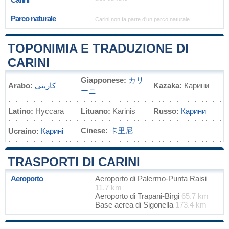
Parco naturale
Carini non fa parte d'un parco naturale
TOPONIMIA E TRADUZIONE DI
CARINI
Giapponese:
カリ
Arabo:
كاريني
Kazaka:
Карини
ーニ
Latino:
Hyccara
Lituano:
Karinis
Russo:
Карини
Cinese:
卡里尼
Ucraino:
Карині
TRASPORTI DI CARINI
Aeroporto
Aeroporto di Palermo-Punta Raisi
11.7 km
Aeroporto di Trapani-Birgi
65.7 km
Base aerea di Sigonella
173.4 km