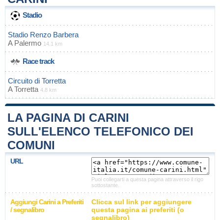
Stadio
Stadio Renzo Barbera
A
Palermo
14.1 km
Race track
Circuito di Torretta
A
Torretta
4.8 km
LA PAGINA DI CARINI
SULL'ELENCO TELEFONICO DEI
COMUNI
URL
Puoi collegarti a questa pagina attraverso il rigo
sottostante.
Aggiungi Carini a Preferiti
Clicca sul link per aggiungere
/ segnalibro
questa pagina ai preferiti (o
segnalibro)