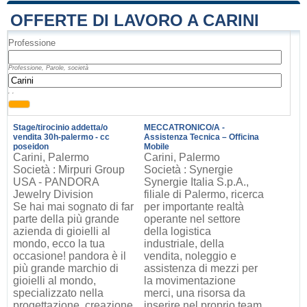
OFFERTE DI LAVORO A CARINI
Professione
Professione, Parole, società
, ,
Stage/tirocinio addetta/o
MECCATRONICO/A -
vendita 30h-palermo - cc
Assistenza Tecnica – Officina
poseidon
Mobile
Carini, Palermo
Carini, Palermo
Società : Mirpuri Group
Società : Synergie
USA - PANDORA
Synergie Italia S.p.A.,
Jewelry Division
filiale di Palermo, ricerca
Se hai mai sognato di far
per importante realtà
parte della più grande
operante nel settore
azienda di gioielli al
della logistica
mondo, ecco la tua
industriale, della
occasione! pandora è il
vendita, noleggio e
più grande marchio di
assistenza di mezzi per
gioielli al mondo,
la movimentazione
specializzato nella
merci, una risorsa da
progettazione, creazione
inserire nel proprio team