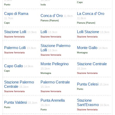
9.5km
10.3km
Capo
Punto
Isola
Capo di Rama
La Conca d’ Oro
Conca d’ Oro
11.8km
11.7km
11.8km
Pianura (Pianure)
Capo
Pianura (Pianure)
Stazione Lolli
Lolli
Lolli Stazione
13.3km
13.3km
13.3km
Stazione ferroviaria
Stazione ferroviaria
Stazione ferroviaria
Stazione Palermo
Palermo Lolli
Monte Gallo
13.3km
14.9km
Lolli
13.3km
Stazione ferroviaria
Montagna
Stazione ferroviaria
Monte Pellegrino
Stazione Centrale
Capo Gallo
14.9km
15.1km
15.1km
Capo
Montagna
Stazione ferroviaria
Stazione Palermo
Palermo Centrale
Punta Celesi
15.1km
Centrale
15.1km
15.1km
Punto
Stazione ferroviaria
Stazione ferroviaria
Punta Arenella
Stazione
Punta Valdesi
15.1km
Sant’Erasmo
16.2km
16.5km
Punto
Punto
Stazione ferroviaria