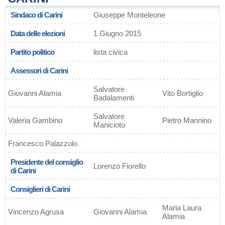
Sindaco di Carini
Giuseppe Monteleone
Data delle elezioni
1 Giugno 2015
Partito politico
lista civica
Assessori di Carini
Salvatore
Giovanni Alamia
Vito Bortiglio
Badalamenti
Salvatore
Valeria Gambino
Pietro Mannino
Manicioto
Francesco Palazzolo
Presidente del consiglio
Lorenzo Fiorello
di Carini
Consiglieri di Carini
Maria Laura
Vincenzo Agrusa
Giovanni Alamia
Alamia