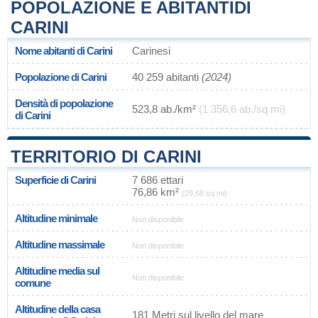
POPOLAZIONE E ABITANTIDI
CARINI
Nome abitanti di Carini
Carinesi
Popolazione di Carini
40 259 abitanti
(2024)
Densità di popolazione
523,8 ab./km²
(1 356,6 ab./sq mi)
di Carini
TERRITORIO DI CARINI
Superficie di Carini
7 686 ettari
76,86 km²
(29,68 sq mi)
Altitudine minimale
Non disponibile
Altitudine massimale
Non disponibile
Altitudine media sul
Non disponibile
comune
Altitudine della casa
181 Metri sul livello del mare