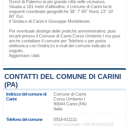
Ovest di
Palermo
la più grande città nelle vicinanze.
Situata a 181 metri d'altitudine, il comune di Carini ha le
seguenti coordinate geografiche 38° 7' 60'' Nord, 13° 10'
60'' Est.
Il Sindaco di Carini è Giuseppe Monteleone.
Per eventuale disbrigo delle pratiche amministrative, puoi
recarti presso il Comune di Carini Corso Umberto I ma puoi
anche contattare il comune per Telefono o per posta
elettronica con l'indirizzo e-mail del comune indicato di
seguito.
Aggiornare i dati
.
CONTATTI DEL COMUNE DI CARINI
(PA)
Indirizzo del comune di
Comune di Carini
Carini
Corso Umberto I
90044 Carini (PA)
Italia
Telefono del comune
0918-611111
Internazionale: +39 0918-611111