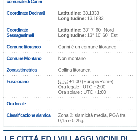
comunale di Carini
Coordinate Decimali
Latitudine:
38.1333
Longitudine:
13.1833
Coordinate
Latitudine:
38° 7' 60'' Nord
Sessagesimali
Longitudine:
13° 10' 60'' Est
Comune litoraneo
Carini è un comune litoraneo
Comune Montano
Non montano
Zona altimetrica
Collina litoranea
Fuso orario
UTC
+1:00 (Europe/Rome)
Ora legale : UTC +2:00
Ora solare : UTC +1:00
Ora locale
Classificazione sismica
Zona 2: sismicità media, PGA fra
0,15 e 0,25g.
LE CITTÀ ED I VILLAGGI VICINI DI