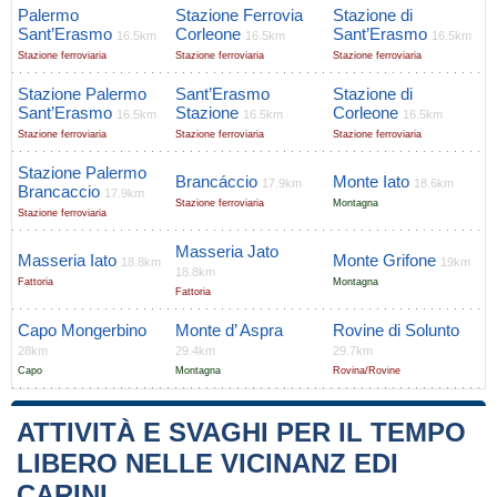
Palermo
Stazione Ferrovia
Stazione di
Sant’Erasmo
Corleone
Sant’Erasmo
16.5km
16.5km
16.5km
Stazione ferroviaria
Stazione ferroviaria
Stazione ferroviaria
Stazione Palermo
Sant’Erasmo
Stazione di
Sant’Erasmo
Stazione
Corleone
16.5km
16.5km
16.5km
Stazione ferroviaria
Stazione ferroviaria
Stazione ferroviaria
Stazione Palermo
Brancáccio
Monte Iato
17.9km
18.6km
Brancaccio
17.9km
Stazione ferroviaria
Montagna
Stazione ferroviaria
Masseria Jato
Masseria Iato
Monte Grifone
18.8km
19km
18.8km
Fattoria
Montagna
Fattoria
Capo Mongerbino
Monte d’ Aspra
Rovine di Solunto
28km
29.4km
29.7km
Capo
Montagna
Rovina/Rovine
ATTIVITÀ E SVAGHI PER IL TEMPO
LIBERO NELLE VICINANZ EDI
CARINI