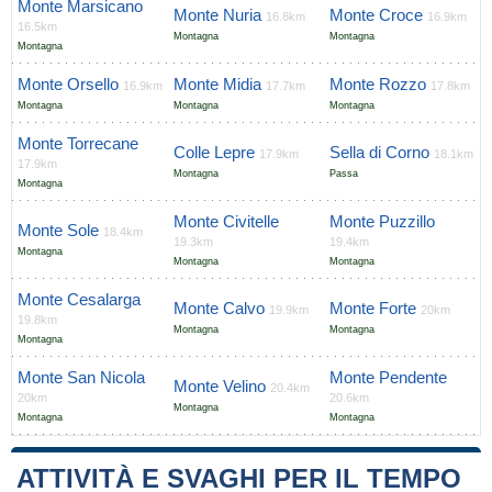
Monte Marsicano
Monte Nuria
Monte Croce
16.8km
16.9km
16.5km
Montagna
Montagna
Montagna
Monte Orsello
Monte Midia
Monte Rozzo
16.9km
17.7km
17.8km
Montagna
Montagna
Montagna
Monte Torrecane
Colle Lepre
Sella di Corno
17.9km
18.1km
17.9km
Montagna
Passa
Montagna
Monte Civitelle
Monte Puzzillo
Monte Sole
18.4km
19.3km
19.4km
Montagna
Montagna
Montagna
Monte Cesalarga
Monte Calvo
Monte Forte
19.9km
20km
19.8km
Montagna
Montagna
Montagna
Monte San Nicola
Monte Pendente
Monte Velino
20.4km
20km
20.6km
Montagna
Montagna
Montagna
ATTIVITÀ E SVAGHI PER IL TEMPO