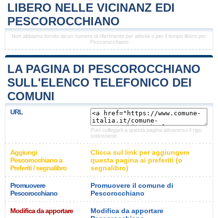
LIBERO NELLE VICINANZ EDI
PESCOROCCHIANO
Non abbiamo fornito alcun numero di riferimento per attività o per il tempo libero per
Pescorocchiano
LA PAGINA DI PESCOROCCHIANO
SULL'ELENCO TELEFONICO DEI
COMUNI
URL
Puoi collegarti a questa pagina attraverso il rigo
sottostante.
Aggiungi
Clicca sul link per aggiungere
Pescorocchiano a
questa pagina ai preferiti (o
Preferiti / segnalibro
segnalibro)
Promuovere
Promuovere il comune di
Pescorocchiano
Pescorocchiano
Modifica da apportare
Modifica da apportare