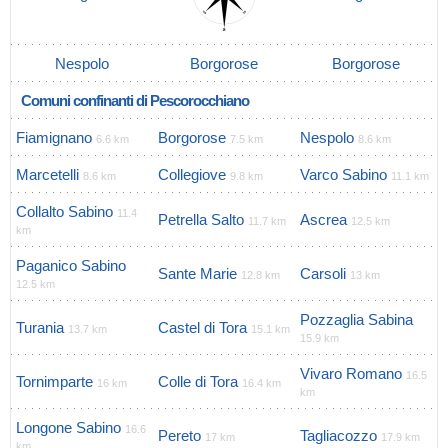
Nespolo
Borgorose
Borgorose
Comuni confinanti di Pescorocchiano
Fiamignano
Borgorose
Nespolo
6.6 km
7.5 km
8.6 km
Marcetelli
Collegiove
Varco Sabino
8.6 km
9.8 km
11.1 km
Collalto Sabino
11.4
Petrella Salto
Ascrea
11.7 km
12.5 km
km
Paganico Sabino
Sante Marie
Carsoli
12.8 km
13 km
12.5 km
Pozzaglia Sabina
Turania
Castel di Tora
13.7 km
15.1 km
15.9 km
Vivaro Romano
16.5
Tornimparte
Colle di Tora
16 km
16.4 km
km
Longone Sabino
16.6
Pereto
Tagliacozzo
17 km
17.9 km
km