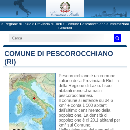
>
Regione di Lazio
>
Provincia di Rieti
>
Comune Pescorocchiano
> Informazioni
Generali
COMUNE DI PESCOROCCHIANO
(RI)
Pescorocchiano
è un comune
italiano
della Provincia di Rieti
in
della Regione di Lazio
. I suoi
abitanti sono chiamati i
pescorocchianesi.
Il comune si estende su 94,6
km² e conta 1 900 abitanti
dall'ultimo censimento della
popolazione. La densità di
popolazione è di 20,1 abitanti per
km² sul Comune.
Nelle vicinanze dei comuni di