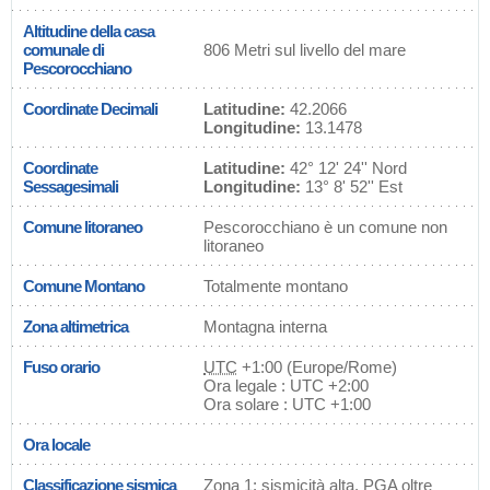
Altitudine della casa
comunale di
806 Metri sul livello del mare
Pescorocchiano
Coordinate Decimali
Latitudine:
42.2066
Longitudine:
13.1478
Coordinate
Latitudine:
42° 12' 24'' Nord
Sessagesimali
Longitudine:
13° 8' 52'' Est
Comune litoraneo
Pescorocchiano è un comune non
litoraneo
Comune Montano
Totalmente montano
Zona altimetrica
Montagna interna
Fuso orario
UTC
+1:00 (Europe/Rome)
Ora legale : UTC +2:00
Ora solare : UTC +1:00
Ora locale
Classificazione sismica
Zona 1: sismicità alta, PGA oltre