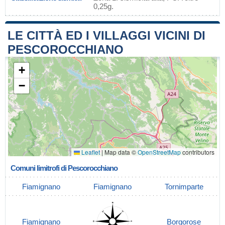
0,25g.
LE CITTÀ ED I VILLAGGI VICINI DI
PESCOROCCHIANO
+
−
Leaflet
|
Map data ©
OpenStreetMap
contributors
Comuni limitrofi di Pescorocchiano
Fiamignano
Fiamignano
Tornimparte
Fiamignano
Borgorose