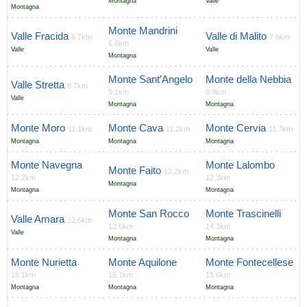
Montagna
Valle
Montagna
Monte Mandrini
Valle Fracida
Valle di Malito
6.7km
7.6km
6.8km
Valle
Valle
Montagna
Monte Sant’Angelo
Monte della Nebbia
Valle Stretta
8.7km
9.1km
9.9km
Valle
Montagna
Montagna
Monte Moro
Monte Cava
Monte Cervia
11.1km
11.2km
11.7km
Montagna
Montagna
Montagna
Monte Navegna
Monte Lalombo
Monte Faito
12.2km
12.2km
12.3km
Montagna
Montagna
Montagna
Monte San Rocco
Monte Trascinelli
Valle Amara
12.6km
12.6km
14.3km
Valle
Montagna
Montagna
Monte Nurietta
Monte Aquilone
Monte Fontecellese
15.1km
15.1km
15.6km
Montagna
Montagna
Montagna