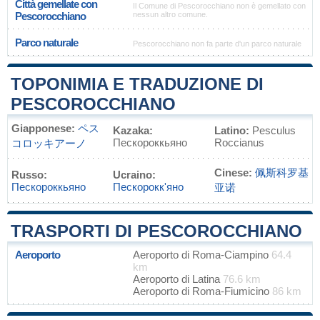
Città gemellate con
Il Comune di Pescorocchiano non è gemellato con
Pescorocchiano
nessun altro comune.
Parco naturale
Pescorocchiano non fa parte d'un parco naturale
TOPONIMIA E TRADUZIONE DI
PESCOROCCHIANO
Giapponese:
ペス
Kazaka:
Latino:
Pesculus
Пескороккьяно
Roccianus
コロッキアーノ
Cinese:
佩斯科罗基
Russo:
Ucraino:
Пескороккьяно
Пескорокк'яно
亚诺
TRASPORTI DI PESCOROCCHIANO
Aeroporto
Aeroporto di Roma-Ciampino
64.4
km
Aeroporto di Latina
76.6 km
Aeroporto di Roma-Fiumicino
86 km