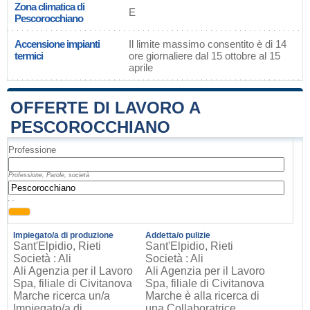
Zona climatica di
E
Pescorocchiano
Accensione impianti
Il limite massimo consentito è di 14
termici
ore giornaliere dal 15 ottobre al 15
aprile
OFFERTE DI LAVORO A
PESCOROCCHIANO
Professione
Professione, Parole, società
, ,
Impiegato/a di produzione
Addetta/o pulizie
Sant'Elpidio, Rieti
Sant'Elpidio, Rieti
Società : Ali
Società : Ali
Ali Agenzia per il Lavoro
Ali Agenzia per il Lavoro
Spa, filiale di Civitanova
Spa, filiale di Civitanova
Marche ricerca un/a
Marche è alla ricerca di
Impiegato/a di
una Collaboratrice