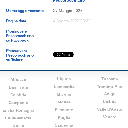
Pescorocchiano
Ultimo aggiornamento
27 Maggio 2025
Pagina data
4 Agosto 2026 05:32
Promuovere
Pescorocchiano
su Facebook
Promuovere
Pescorocchiano
su Twitter
Liguria
Toscana
Abruzzo
Lombardia
Trentino-Alto
Basilicata
Adige
Marche
Calabria
Umbria
Molise
Campania
Valle d'Aosta
Piemonte
Emilia-Romagna
Veneto
Puglia
Friuli-Venezia
Giulia
Sardegna