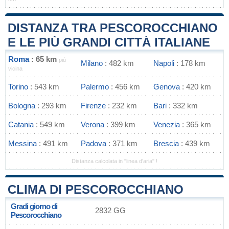
DISTANZA TRA PESCOROCCHIANO
E LE PIÙ GRANDI CITTÀ ITALIANE
Roma
: 65 km
più
Milano
: 482 km
Napoli
: 178 km
vicina
Torino
: 543 km
Palermo
: 456 km
Genova
: 420 km
Bologna
: 293 km
Firenze
: 232 km
Bari
: 332 km
Catania
: 549 km
Verona
: 399 km
Venezia
: 365 km
Messina
: 491 km
Padova
: 371 km
Brescia
: 439 km
Distanza calcolata in "linea d'aria" !
CLIMA DI PESCOROCCHIANO
Gradi giorno di
2832 GG
Pescorocchiano