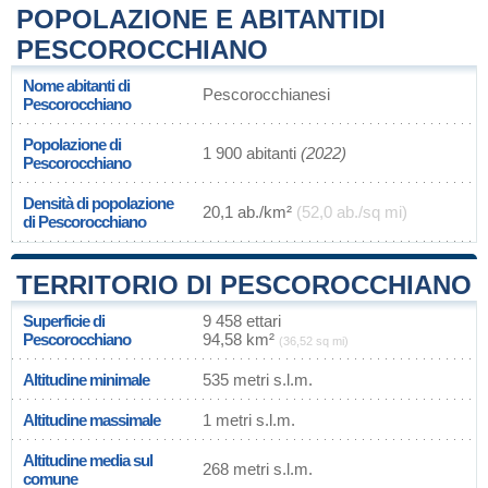
POPOLAZIONE E ABITANTIDI
PESCOROCCHIANO
Nome abitanti di
Pescorocchianesi
Pescorocchiano
Popolazione di
1 900 abitanti
(2022)
Pescorocchiano
Densità di popolazione
20,1 ab./km²
(52,0 ab./sq mi)
di Pescorocchiano
TERRITORIO DI PESCOROCCHIANO
Superficie di
9 458 ettari
Pescorocchiano
94,58 km²
(36,52 sq mi)
Altitudine minimale
535 metri s.l.m.
Altitudine massimale
1 metri s.l.m.
Altitudine media sul
268 metri s.l.m.
comune