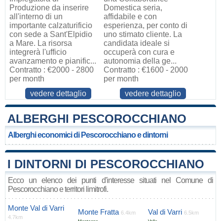
Produzione da inserire
Domestica seria,
all'interno di un
affidabile e con
importante calzaturificio
esperienza, per conto di
con sede a Sant'Elpidio
uno stimato cliente. La
a Mare. La risorsa
candidata ideale si
integrerà l'ufficio
occuperà con cura e
avanzamento e pianific...
autonomia della ge...
Contratto : €2000 - 2800
Contratto : €1600 - 2000
per month
per month
vedere dettaglio
vedere dettaglio
ALBERGHI PESCOROCCHIANO
Alberghi economici di Pescorocchiano e dintorni
I DINTORNI DI PESCOROCCHIANO
Ecco un elenco dei punti d'interesse situati nel Comune di
Pescorocchiano e territori limitrofi.
Monte Val di Varri
Monte Fratta
Val di Varri
6.4km
6.5km
4.7km