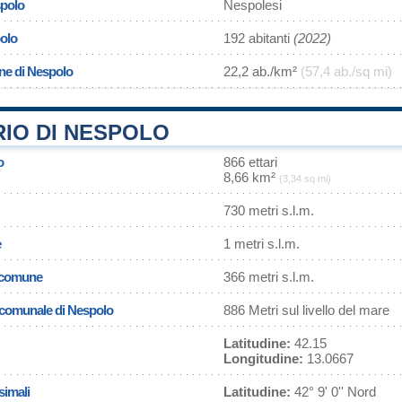
spolo
Nespolesi
olo
192 abitanti
(2022)
ne di Nespolo
22,2 ab./km²
(57,4 ab./sq mi)
RIO DI NESPOLO
o
866 ettari
8,66 km²
(3,34 sq mi)
730 metri s.l.m.
e
1 metri s.l.m.
l comune
366 metri s.l.m.
a comunale di Nespolo
886 Metri sul livello del mare
Latitudine:
42.15
Longitudine:
13.0667
simali
Latitudine:
42° 9' 0'' Nord