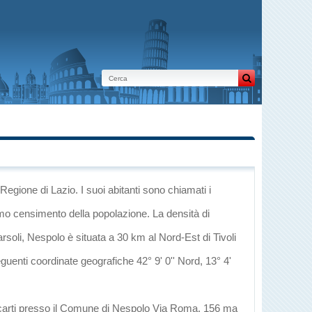
 Regione di Lazio
. I suoi abitanti sono chiamati i
imo censimento della popolazione. La densità di
rsoli
, Nespolo è situata a 30 km al Nord-Est di
Tivoli
eguenti coordinate geografiche 42° 9' 0'' Nord, 13° 4'
recarti presso il Comune di Nespolo Via Roma, 156 ma