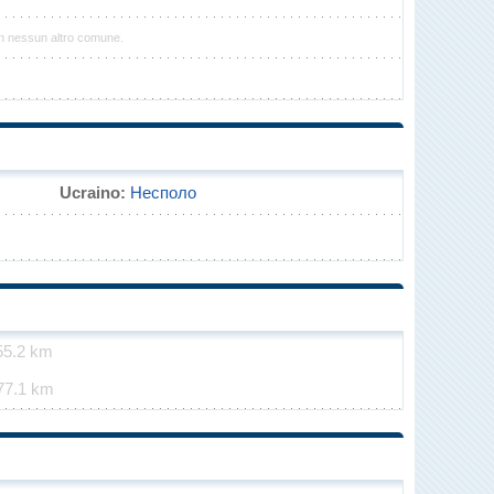
n nessun altro comune.
Ucraino:
Несполо
55.2 km
77.1 km