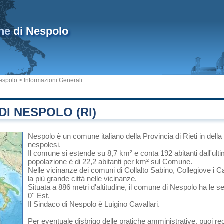
ne
di Nespolo
espolo
> Informazioni Generali
I NESPOLO (RI)
Nespolo
è un comune italiano
della Provincia di Rieti
in
della
nespolesi.
Il comune si estende su 8,7 km² e conta 192 abitanti dall'ult
popolazione è di 22,2 abitanti per km² sul Comune.
Nelle vicinanze dei comuni di
Collalto Sabino
,
Collegiove
i
Ca
la più grande città nelle vicinanze.
Situata a 886 metri d'altitudine, il comune di Nespolo ha le s
0'' Est.
Il Sindaco di Nespolo è Luigino Cavallari.
Per eventuale disbrigo delle pratiche amministrative, puoi 