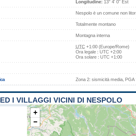
Longitudine:
13° 4' 0'' Est
Nespolo è un comune non lito
Totalmente montano
Montagna interna
UTC
+1:00 (Europe/Rome)
Ora legale : UTC +2:00
Ora solare : UTC +1:00
ica
Zona 2: sismicità media, PGA f
 ED I VILLAGGI VICINI DI NESPOLO
+
−