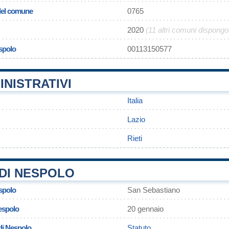
 del comune
0765
2020
(11 altri comuni dispongo
spolo
00113150577
INISTRATIVI
Italia
Lazio
Rieti
DI NESPOLO
spolo
San Sebastiano
espolo
20 gennaio
di Nespolo
Statuto