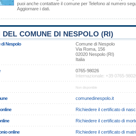
puoi anche contattare il comune per Telefono al numero se
Aggiornare i dati
.
 DEL COMUNE DI NESPOLO (RI)
e di Nespolo
Comune di Nespolo
Via Roma, 156
02020 Nespolo (RI)
Italia
e
0765-98026
Internazionale: +39 0765-9802
Non disponible
omune
comunedinespolo.it
 online
Richiedere il certificato di nas
online
Richiedere il certificato di mor
onio online
Richiedere il certificato di ma