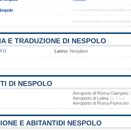
 Nespolo
Il Comune di Nespolo non è gemellato co
Nespolo non fa parte d'un parco naturale
IA E TRADUZIONE DI NESPOLO
ポロ
Latino:
Nespilum
TI DI NESPOLO
Aeroporto di Roma-Ciampino
Aeroporto di Latina
68.9 km
Aeroporto di Roma-Fiumicino
ONE E ABITANTIDI NESPOLO