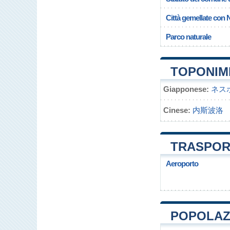
Città gemellate con
Parco naturale
TOPONIM
Giapponese:
ネス
Cinese:
内斯波洛
TRASPOR
Aeroporto
POPOLAZI