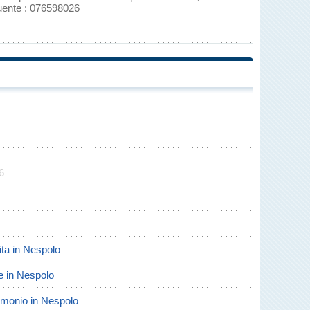
guente : 076598026
6
cita in Nespolo
te in Nespolo
trimonio in Nespolo