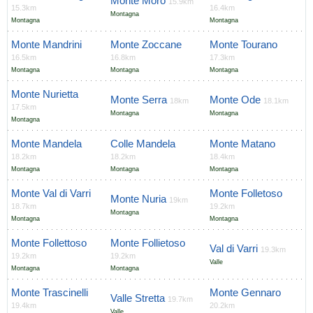
Monte Moro
15.9km
15.3km
16.4km
Montagna
Montagna
Montagna
Monte Mandrini
Monte Zoccane
Monte Tourano
16.5km
16.8km
17.3km
Montagna
Montagna
Montagna
Monte Nurietta
Monte Serra
Monte Ode
18km
18.1km
17.5km
Montagna
Montagna
Montagna
Monte Mandela
Colle Mandela
Monte Matano
18.2km
18.2km
18.4km
Montagna
Montagna
Montagna
Monte Val di Varri
Monte Folletoso
Monte Nuria
19km
18.7km
19.2km
Montagna
Montagna
Montagna
Monte Follettoso
Monte Follietoso
Val di Varri
19.3km
19.2km
19.2km
Valle
Montagna
Montagna
Monte Trascinelli
Monte Gennaro
Valle Stretta
19.7km
19.4km
20.2km
Valle