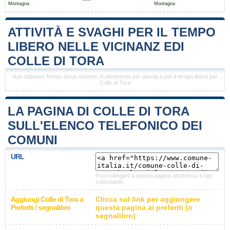
Montagna
Montagna
ATTIVITÀ E SVAGHI PER IL TEMPO
LIBERO NELLE VICINANZ EDI
COLLE DI TORA
Non abbiamo fornito alcun numero di riferimento per attività o per il tempo libero per
Colle di Tora
LA PAGINA DI COLLE DI TORA
SULL'ELENCO TELEFONICO DEI
COMUNI
URL
Puoi collegarti a questa pagina attraverso il rigo
sottostante.
Aggiungi Colle di Tora a
Clicca sul link per aggiungere
Preferiti / segnalibro
questa pagina ai preferiti (o
segnalibro)