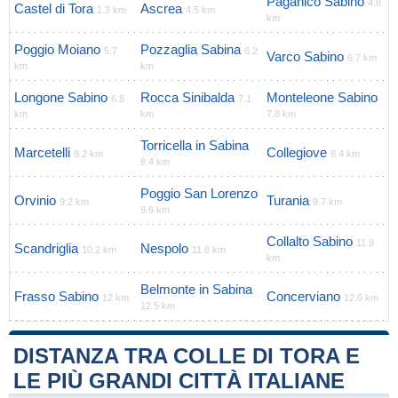
Paganico Sabino
4.8
Castel di Tora
Ascrea
1.3 km
4.5 km
km
Poggio Moiano
Pozzaglia Sabina
5.7
6.2
Varco Sabino
6.7 km
km
km
Longone Sabino
Rocca Sinibalda
Monteleone Sabino
6.8
7.1
km
km
7.8 km
Torricella in Sabina
Marcetelli
Collegiove
8.2 km
8.4 km
8.4 km
Poggio San Lorenzo
Orvinio
Turania
9.2 km
9.7 km
9.6 km
Collalto Sabino
11.9
Scandriglia
Nespolo
10.2 km
11.8 km
km
Belmonte in Sabina
Frasso Sabino
Concerviano
12 km
12.6 km
12.5 km
DISTANZA TRA COLLE DI TORA E
LE PIÙ GRANDI CITTÀ ITALIANE