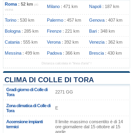
Roma
: 52 km
più
Milano
: 471 km
Napoli
: 187 km
vicina
Torino
: 530 km
Palermo
: 457 km
Genova
: 407 km
Bologna
: 285 km
Firenze
: 221 km
Bari
: 348 km
Catania
: 555 km
Verona
: 392 km
Venezia
: 362 km
Messina
: 499 km
Padova
: 366 km
Brescia
: 430 km
Distanza calcolata in "linea d'aria" !
CLIMA DI COLLE DI TORA
Gradi giorno di Colle di
2271 GG
Tora
Zona climatica di Colle di
E
Tora
Accensione impianti
Il limite massimo consentito è di 14
termici
ore giornaliere dal 15 ottobre al 15
aprile