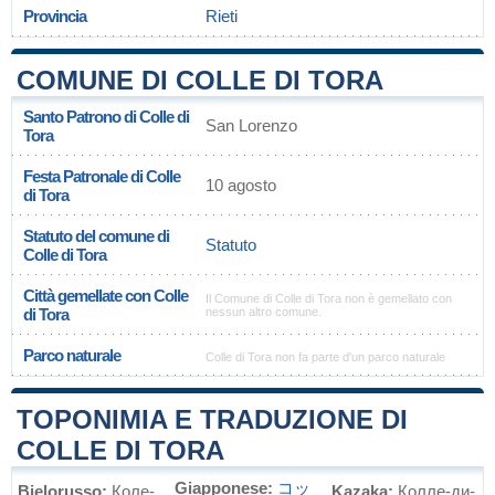
Provincia
Rieti
COMUNE DI COLLE DI TORA
Santo Patrono di Colle di
San Lorenzo
Tora
Festa Patronale di Colle
10 agosto
di Tora
Statuto del comune di
Statuto
Colle di Tora
Città gemellate con Colle
Il Comune di Colle di Tora non è gemellato con
di Tora
nessun altro comune.
Parco naturale
Colle di Tora non fa parte d'un parco naturale
TOPONIMIA E TRADUZIONE DI
COLLE DI TORA
Giapponese:
コッ
Bielorusso:
Коле-
Kazaka:
Колле-ди-