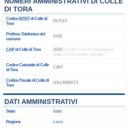
NUMERI AMMINISTRATIVI DI COLLE
DI TORA
Codice
ISTAT
di Colle di
057019
Tora
Prefisso Telefonico del
0765
comune
CAP
di Colle di Tora
2020
(11 altri comuni dispongono
dello stesso codice postale)
Codice Catastale di Colle
C857
di Tora
Codice Fiscale di Colle di
00114000573
Tora
DATI AMMINISTRATIVI
Stato
Italia
Regione
Lazio