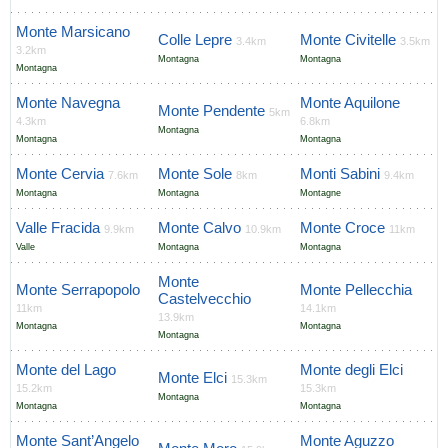
Monte Marsicano
Colle Lepre
Monte Civitelle
3.4km
3.5km
3.2km
Montagna
Montagna
Montagna
Monte Navegna
Monte Aquilone
Monte Pendente
5km
4.3km
6.8km
Montagna
Montagna
Montagna
Monte Cervia
Monte Sole
Monti Sabini
7.6km
8km
9.4km
Montagna
Montagna
Montagne
Valle Fracida
Monte Calvo
Monte Croce
9.9km
10.9km
11km
Valle
Montagna
Montagna
Monte
Monte Serrapopolo
Monte Pellecchia
Castelvecchio
11km
14.1km
13.9km
Montagna
Montagna
Montagna
Monte del Lago
Monte degli Elci
Monte Elci
15.3km
15.2km
15.3km
Montagna
Montagna
Montagna
Monte Sant’Angelo
Monte Aguzzo