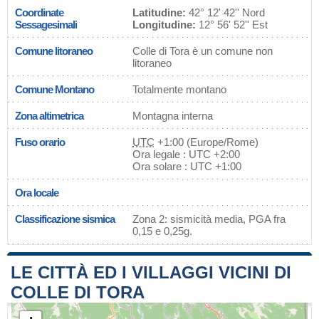
Coordinate
Latitudine:
42° 12' 42'' Nord
Sessagesimali
Longitudine:
12° 56' 52'' Est
Comune litoraneo
Colle di Tora è un comune non
litoraneo
Comune Montano
Totalmente montano
Zona altimetrica
Montagna interna
Fuso orario
UTC
+1:00 (Europe/Rome)
Ora legale : UTC +2:00
Ora solare : UTC +1:00
Ora locale
Classificazione sismica
Zona 2: sismicità media, PGA fra
0,15 e 0,25g.
LE CITTÀ ED I VILLAGGI VICINI DI
COLLE DI TORA