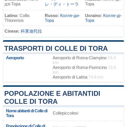
дзі-Тора
Тора
レ・ディ・トーラ
Latino:
Collis
Russo:
Колле-ди-
Ucraino:
Колле-ді-
Thiorensis
Тора
Тора
Cinese:
科莱迪托拉
TRASPORTI DI COLLE DI TORA
Aeroporto
Aeroporto di Roma-Ciampino
54.4
km
Aeroporto di Roma-Fiumicino
72.6
km
Aeroporto di Latina
74.6 km
POPOLAZIONE E ABITANTIDI
COLLE DI TORA
Nome abitanti di Colle di
Collepiccolesi
Tora
Popolazione di Colle di