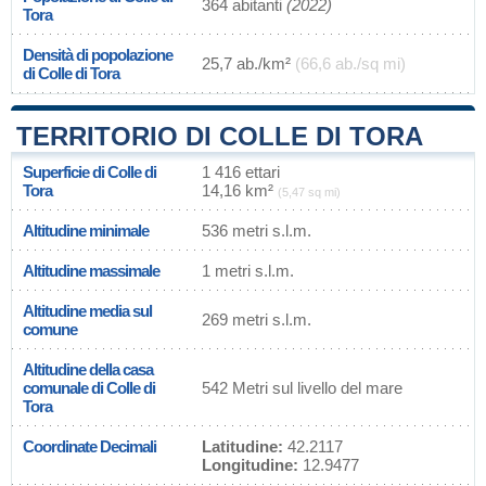
364 abitanti
(2022)
Tora
Densità di popolazione
25,7 ab./km²
(66,6 ab./sq mi)
di Colle di Tora
TERRITORIO DI COLLE DI TORA
Superficie di Colle di
1 416 ettari
Tora
14,16 km²
(5,47 sq mi)
Altitudine minimale
536 metri s.l.m.
Altitudine massimale
1 metri s.l.m.
Altitudine media sul
269 metri s.l.m.
comune
Altitudine della casa
comunale di Colle di
542 Metri sul livello del mare
Tora
Coordinate Decimali
Latitudine:
42.2117
Longitudine:
12.9477