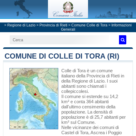
>
Regione di Lazio
>
Provincia di Rieti
>
Comune Colle di Tora
> Informazioni
Generali
COMUNE DI COLLE DI TORA (RI)
Colle di Tora
è un comune
italiano
della Provincia di Rieti
in
della Regione di Lazio
. I suoi
abitanti sono chiamati i
collepiccolesi.
Il comune si estende su 14,2
km² e conta 364 abitanti
dall'ultimo censimento della
popolazione. La densità di
popolazione è di 25,7 abitanti per
km² sul Comune.
Nelle vicinanze dei comuni di
Castel di Tora
,
Ascrea
i
Poggio