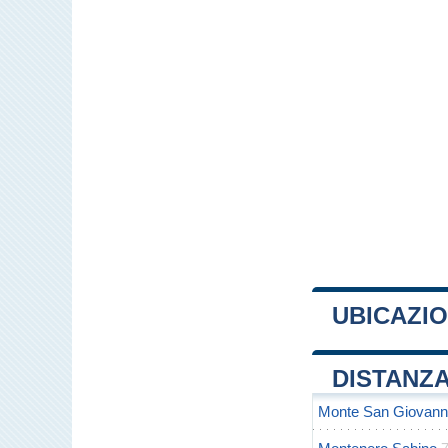
UBICAZI
+
DISTANZA
−
Monte San Giovanni