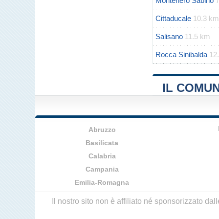
Montenero Sabino
Cittaducale
10.3 km
Salisano
11.5 km
Rocca Sinibalda
12
IL COMUN
Abruzzo
Basilicata
Calabria
Campania
Emilia-Romagna
Il nostro sito non è affiliato né sponsorizzato da