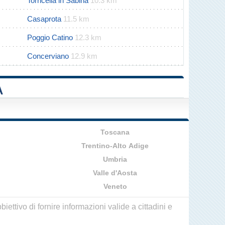
Torricella in Sabina
10.3 km
Casaprota
11.5 km
Poggio Catino
12.3 km
Concerviano
12.9 km
A
Toscana
Trentino-Alto Adige
Umbria
Valle d'Aosta
Veneto
ettivo di fornire informazioni valide a cittadini e