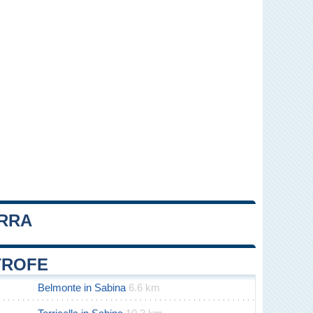
ERRA
Leaflet
|
Map data ©
OpenStreetMap
contributors
TROFE
Belmonte in Sabina
6.6 km