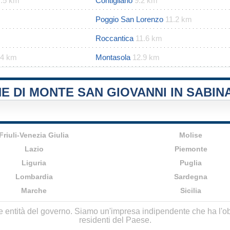
7.5 km
Contigliano
9.2 km
Poggio San Lorenzo
11.2 km
Roccantica
11.6 km
.4 km
Montasola
12.9 km
E DI MONTE SAN GIOVANNI IN SABIN
Friuli-Venezia Giulia
Molise
Lazio
Piemonte
Liguria
Puglia
Lombardia
Sardegna
Marche
Sicilia
lle entità del governo. Siamo un'impresa indipendente che ha l'obbi
residenti del Paese.